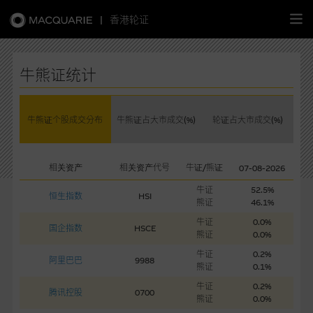
|
香港轮证
繁
简
EN
牛熊证统计
牛熊证个股成交分布
牛熊证占大市成交(%)
轮证占大市成交(%)
主页
相关资产
相关资产代号
牛证/熊证
07-08-2026
认股证
牛证
52.5%
恒生指数
HSI
熊证
46.1%
牛熊证
牛证
0.0%
国企指数
HSCE
熊证
0.0%
选股攻略
牛证
0.2%
阿里巴巴
9988
熊证
0.1%
中资股票专页
牛证
0.2%
腾讯控股
0700
熊证
0.0%