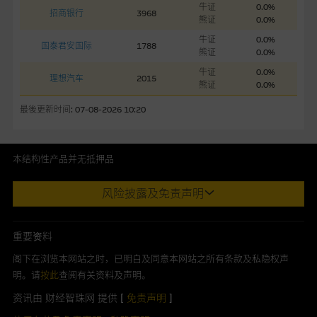
牛证
0.0%
招商银行
3968
事丶高层职员丶雇员或代理人不作陈述，亦不保证网站内容，或
熊证
0.0%
任何与本网站相连结的第三者网站，在任何用途方面均可靠丶完
牛证
0.0%
国泰君安国际
1788
整丶合时及准确，对任何因任何形式(包括疏忽)由於网站内容的
熊证
0.0%
错误丶失实丶遗漏丶或任何人士对网站内容的依赖而导致的损失
牛证
0.0%
理想汽车
2015
或损毁，亦一概不会承担责任或债务。
熊证
0.0%
最後更新时间: 07-08-2026 10:20
本使用条款的所有方面均受香港法例管限。
与结构性产品有关的风险
本结构性产品并无抵押品
结构性产品并无抵押品，如发行人无力偿债或违约，投资者可能
此内容来自我们在所示日期时认为可靠之来源，且均以真诚提供。然
无法收回部份或全部应收款项。结构性产品价格可升可跌。过往
风险披露及免责声明
而，Macquarie Capital Limited (CE No. AAC 534)(「 MCL 」)不作陈
表现并不反映未来表现。产品的第二市场可能有限而麦格理资本
述，亦不保证此内容在任何用途上均完整丶可靠丶准确丶合时或适合，
股份有限公司可能是唯一报价方。阁下应阅读载于
亦不为资料的准确程度丶完整性及合时性负上责任。
www.warrants.com.hk
之上市文件以了解结构性产品的详情及
重要资料
自行评估箇中风险。如有需要，请征询独立之专业意见。牛熊证
本网址由香港证券及期货事务监察委员会注册交易商MCL提供。MCL为
阁下在浏览本网站之时，已明白及同意本网站之所有条款及私隐权声
备有强制赎回机制可能被提早终止，届时(i) N类牛熊证投资者会
本文所提及上市股份有关的Macquarie Bank Limited (ABN 46 008
明。请
按此
查阅有关资料及声明。
损失全部投资；而(ii)R类牛熊证之剩馀价值则可能为零。
583 542)(「MBL」)发行的衍生权证及/或牛熊证及/或交易期权的庄家
资讯由 财经智珠网 提供 [
免责声明
]
及/或流通量提供者。本网站内容仅为香港居民设计，并只供香港市民使