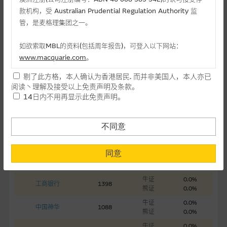
熊证
0.0%
款机构，受 Australian Prudential Regulation Authority 监
牛证
0.0%
小鹏汽车
9868
管，是麦格理集团之一。
熊证
0.0%
牛证
0.0%
恒生科技指数
HSTECH
如欲索取MBL的资料(包括周年报告)，可登入以下网站：
熊证
0.0%
www.macquarie.com
。
牛证
0.0%
中国移动
0941
熊证
0.0%
剔了此方格，本人确认为香港居民. 而并非美国人，本人亦已
本网站所载资料会随时更改，而不作另行通知，如阁下欲取麦格
阅读丶理解及接受以上免责声明及条款。
牛证
0.0%
中国平安
2318
理的资料，可直接联络本集团职员。
熊证
0.0%
14日内不用再显示此免责声明。
牛证
0.0%
本网站所提供的内容和资料专为香港居民设计，并只提供香港市
建设银行
0939
熊证
0.0%
民使用，并不提供或发售予美国人。本网站内容无意要约或唆使
不同意
牛证
0.0%
阁下购买证券丶基金单位或其他投资工具(不论在参考条款上或在
信药
1801
熊证
0.0%
其他地方)，但清楚表明上述意图的个别段落则属例外。
同意
牛证
0.0%
中国海洋石油
0883
熊证
0.0%
提供网站内容的基准 － 使用时请考虑个人风险
牛证
0.0%
工商银行
1398
网站内容来自我们在所示日期时认为可靠之来源，且均以真诚提
熊证
0.0%
供。惟麦格理集团并无核实所有网站内容，故就阁下的目的而
牛证
0.0%
中国神华
1088
言，网站内容可能未必完整或准确。麦格理集团不会，亦没有义
熊证
0.0%
务更新网站内容，或修正任何其後变为明显失实之地方。网站内
牛证
0.0%