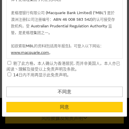
麦格理投资教室
麦格理银行有限公司 (Macquarie Bank Limited) ("MBL") 是於
会员专区
澳洲注册(公司注册编号：ABN 46 008 583 542)的认可接受存
相关认股证/牛熊证
款机构，受 Australian Prudential Regulation Authority 监
关於我们
管，是麦格理集团之一。
认购
认沽
牛证
熊证
如欲索取MBL的资料(包括周年报告)，可登入以下网站：
www.macquarie.com
。
编号
相关资产
行使价
价格
升/跌(%)
剔了此方格，本人确认为香港居民. 而并非美国人，本人亦已
本网站所载资料会随时更改，而不作另行通知，如阁下欲取麦格
阅读丶理解及接受以上免责声明及条款。
14158
吉利汽车
(
认购
)
23.888
0.099
+8.79
理的资料，可直接联络本集团职员。
14日内不用再显示此免责声明。
27680
吉利汽车
(
认购
)
28.888
0.013
-
本网站所提供的内容和资料专为香港居民设计，并只提供香港市
民使用，并不提供或发售予美国人。本网站内容无意要约或唆使
不同意
阁下购买证券丶基金单位或其他投资工具(不论在参考条款上或在
其他地方)，但清楚表明上述意图的个别段落则属例外。
本结构性产品并无抵押品
同意
此内容来自我们在所示日期时认为可靠之来源，且均以真诚提供。然
提供网站内容的基准 － 使用时请考虑个人风险
风险披露及免责声明
而，Macquarie Capital Limited (CE No. AAC 534)(「 MCL 」)不作陈
网站内容来自我们在所示日期时认为可靠之来源，且均以真诚提
述，亦不保证此内容在任何用途上均完整丶可靠丶准确丶合时或适合，