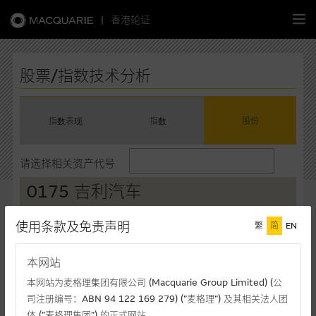
|
香港轮证
繁
简
EN
股票/指数技术分析
指数表现
指数
股份
主页
请选择相关资产代号
认股证
0175 吉利汽车
牛熊证
现价(港元)
升/跌(%)
买入价*
使用条款及免责声明
繁
简
EN
18.74
+1.74%
18.74
选股攻略
卖出价*
成交额(千元)
本网站
18.75
53,463
中资股票专页
本网站为麦格理集团有限公司 (Macquarie Group Limited) (公
最後更新时间: 10-08-2026 09:45 (十五分钟延迟)
司注册编号：ABN 94 122 169 279) (”麦格理”) 及其相关法人团
相关图表
体 (”麦格理集团”) 的正式网站。