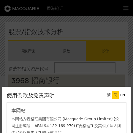
|
香港轮证
繁
简
EN
股票/指数技术分析
指数表现
指数
股份
主页
请选择相关资产代号
认股证
3968 招商银行
牛熊证
现价(港元)
升/跌(%)
买入价*
使用条款及免责声明
繁
简
EN
48.22
-1.11%
48.22
选股攻略
卖出价*
成交额(千元)
本网站
48.24
151,001
中资股票专页
本网站为麦格理集团有限公司 (Macquarie Group Limited) (公
最後更新时间: 06-08-2026 10:50 (十五分钟延迟)
司注册编号：ABN 94 122 169 279) (”麦格理”) 及其相关法人团
相关图表
体 (”麦格理集团”) 的正式网站。