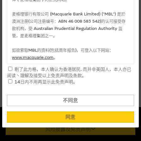
麦格理投资教室
麦格理银行有限公司 (Macquarie Bank Limited) ("MBL") 是於
会员专区
澳洲注册(公司注册编号：ABN 46 008 583 542)的认可接受存
相关认股证/牛熊证
款机构，受 Australian Prudential Regulation Authority 监
关於我们
管，是麦格理集团之一。
认购
认沽
牛证
熊证
如欲索取MBL的资料(包括周年报告)，可登入以下网站：
www.macquarie.com
。
编号
相关资产
行使价
价格
升/跌(%)
剔了此方格，本人确认为香港居民. 而并非美国人，本人亦已
本网站所载资料会随时更改，而不作另行通知，如阁下欲取麦格
阅读丶理解及接受以上免责声明及条款。
23871
招商银行
(
认购
)
66.666
0.012
-
理的资料，可直接联络本集团职员。
14日内不用再显示此免责声明。
29027
招商银行
(
认购
)
60.888
0.086
- 10.42
本网站所提供的内容和资料专为香港居民设计，并只提供香港市
民使用，并不提供或发售予美国人。本网站内容无意要约或唆使
不同意
阁下购买证券丶基金单位或其他投资工具(不论在参考条款上或在
其他地方)，但清楚表明上述意图的个别段落则属例外。
本结构性产品并无抵押品
同意
此内容来自我们在所示日期时认为可靠之来源，且均以真诚提供。然
提供网站内容的基准 － 使用时请考虑个人风险
风险披露及免责声明
而，Macquarie Capital Limited (CE No. AAC 534)(「 MCL 」)不作陈
网站内容来自我们在所示日期时认为可靠之来源，且均以真诚提
述，亦不保证此内容在任何用途上均完整丶可靠丶准确丶合时或适合，