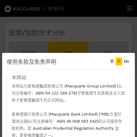
|
香港轮证
繁
简
EN
股票/指数技术分析
指数表现
指数
股份
主页
使用条款及免责声明
繁
简
EN
请选择指数
认股证
本网站
深证综合指数
本网站为麦格理集团有限公司 (Macquarie Group Limited) (公
牛熊证
深证综合指数
司注册编号：ABN 94 122 169 279) (”麦格理”) 及其相关法人团
体 (”麦格理集团”) 的正式网站。
选股攻略
现价(港元)
升/跌(%)
最高价
2,574.66
+1.40%
2,581.49
麦格理银行有限公司 (Macquarie Bank Limited) ("MBL") 是於
澳洲注册(公司注册编号：ABN 46 008 583 542)的认可接受存
中资股票专页
最低价
成交额(千元)
款机构，受 Australian Prudential Regulation Authority 监
2,518.86
1,454,876,000
管，是麦格理集团之一。