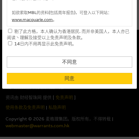
麦格理投资教室
最後更新时间: 07-08-2026 16:35
如欲索取MBL的资料(包括周年报告)，可登入以下网站：
会员专区
指数图表
www.macquarie.com
。
剔了此方格，本人确认为香港居民. 而并非美国人，本人亦已
关於我们
本网站所载资料会随时更改，而不作另行通知，如阁下欲取麦格
本结构性产品并无抵押品
阅读丶理解及接受以上免责声明及条款。
理的资料，可直接联络本集团职员。
14日内不用再显示此免责声明。
此内容来自我们在所示日期时认为可靠之来源，且均以真诚提供。然
风险披露及免责声明
本网站所提供的内容和资料专为香港居民设计，并只提供香港市
而，Macquarie Capital Limited (CE No. AAC 534)(「 MCL 」)不作陈
民使用，并不提供或发售予美国人。本网站内容无意要约或唆使
述，亦不保证此内容在任何用途上均完整丶可靠丶准确丶合时或适合，
不同意
阁下购买证券丶基金单位或其他投资工具(不论在参考条款上或在
亦不为资料的准确程度丶完整性及合时性负上责任。
重要资料
其他地方)，但清楚表明上述意图的个别段落则属例外。
同意
本网址由香港证券及期货事务监察委员会注册交易商MCL提供。MCL为
阁下在浏览本网站之时，已明白及同意本网站之所有条款及私隐权声
本文所提及上市股份有关的Macquarie Bank Limited (ABN 46 008
明。请
按此
查阅有关资料及声明。
提供网站内容的基准 － 使用时请考虑个人风险
583 542)(「MBL」)发行的衍生权证及/或牛熊证及/或交易期权的庄家
资讯由 财经智珠网 提供 [
免责声明
]
网站内容来自我们在所示日期时认为可靠之来源，且均以真诚提
及/或流通量提供者。本网站内容仅为香港居民设计，并只供香港市民使
供。惟麦格理集团并无核实所有网站内容，故就阁下的目的而
用，不适用於美国人或其他国家之居民。本网址提供之任何资料包括任
使用条款及免责声明
|
私隐声明
言，网站内容可能未必完整或准确。麦格理集团不会，亦没有义
何参考条款仅为提供资料之用途，并不构成提出销售丶徵求购买丶建议
Copyright ©
2026
麦格理集团。版权所有，不得转载 |
务更新网站内容，或修正任何其後变为明显失实之地方。网站内
或推荐你参与或完成任何交易，或提供任何投资建议或服务。结构性产
webmaster@warrants.com.hk
容所载的意见丶预测及其他资料可予更改或删除，而毋须作出通
品之价格可升可跌，在若干情况下，投资者可能会损失部分或全部投
知。
资。投资者应阅读上市文件内有关认股证及牛熊证及结构性产品的全部