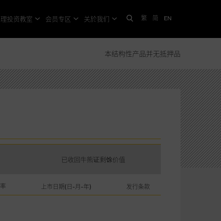
繁
简
EN
格理投资教室
会员专区
关於我们
本结构性产品并无抵押品
已收回牛熊证剩馀价值
率
上市日期(日-月-年)
发行条款