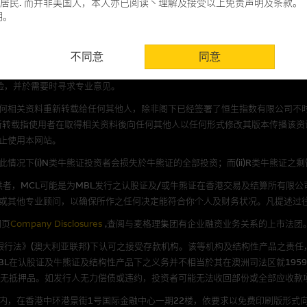
quarie Capital Limited (CE No. AAC 534)(「 MC
居民. 而并非美国人，本人亦已阅读丶理解及接受以上免责声明及条款。
明。
使用时请考虑个人风险
所提及上市股份有关的Macquarie Bank Limited (ABN 46 008 
供香港市民使用，不适用於美国人或其他国家之居民。本网址提供之任何资料
不同意
同意
认为可靠之来源，且均以真诚提供。惟麦格理集团并无核实所有网站内容，故就
或服务。结构性产品之价格可升可跌，在若干情况下，投资者可能会损失部分
会，亦没有义务更新网站内容，或修正任何其後变为明显失实之地方。网站内容
险，并於需要时寻求专业意见。
。
何相关资料重新转载给任何其他人，除非阁下已经签署了恒生指数有限公司不时
分析是基於我们相信的假设及参数而预备的，不构成我们提出的意见。所用假设
新转载指使用者在取得相关资料後向任何其他人以任何形式修改其版本传播该资
公开资料或分析为准确丶完整或合理。我们不作陈述，亦不保证任何所示的指示
止使用本网站。
来自我们在所示日期时认为可靠之来源，且均以真诚提供，然而，麦格理集团不
况下(i)N类牛熊证投资者会损失於牛熊证的全部投资；而(ii)R类牛熊证之
合时或适合，亦不为资料的准确程度丶完整性及合时性负上责任，除非这是有关
者，MCL可能是为MBL发行之认股证及/或牛熊证在香港交易及结算所有限
，或作为任何合约的根据，以购买或销售任何证券丶贷款或其他工具。网站内容
或其他专业顾问，以确保所作之任何决定能符合你个人及财务状况。凡提述过
所知的资料。
产品的过去业绩并不保证或预测将来表现。
网页
Company Disclosures
,查阅与麦格理集团有企业融资业务关系的上市法团
《银行法》(澳大利亚联邦)下认可之接受存款机构。该等机构及结构性产品之责任
理集团及其任何相关公司或其董事丶高层职员丶雇员或代理人不作陈述，亦不保
L在认股证及牛熊证及结构性产品下之义务并不相当於其在澳洲司法区就1959
方面均可靠丶完整丶合时及准确，对任何因任何形式(包括疏忽)由於网站内容的
并无抵押品。如发行人无力偿债或违约，投资者可能无法收回部份或全部应收款
损毁，亦一概不会承担责任或债务。
内，在香港中环港景街1号国际金融中心一期22楼，依要求以免费印刷版形式向