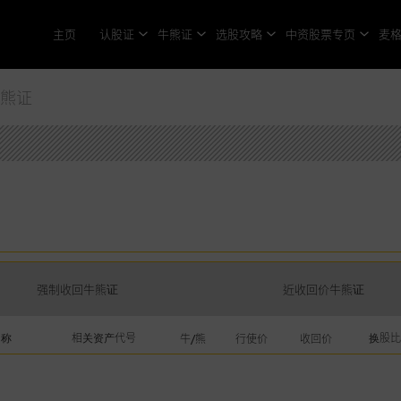
主页
认股证
牛熊证
选股攻略
中资股票专页
麦
牛熊证
强制收回牛熊证
近收回价牛熊证
名称
相关资产代号
换股比
牛/熊
行使价
收回价