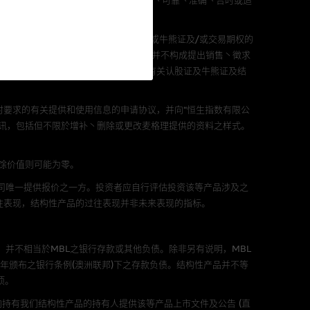
L 」)不作陈述，亦不保证此内容在任何用途上均完整丶可靠丶准确丶合时或适
583 542)(「MBL」)发行的衍生权证及/或牛熊证及/或交易期权的
包括任何参考条款仅为提供资料之用途，并不构成提出销售丶徵求
阁下的目的而言，网站内容可能
或全部投资。投资者应阅读上市文件内有关认股证及牛熊证及结
所载的意见丶预测及其他资料可
要求的有关提供和使用信息的申请协议，并向“恒生指数有限公
及参数并非唯一可以合理选择到
讯，包括但不限於增补丶删除或更改麦格理提供的资料之样式。
表现或回报将来会实现。过去业
作陈述，亦不保证网站内容在任
剩馀价值则可能为零。
适用的的法律及/或法规所规定。
公司唯一提供报价之一方。投资者应自行评估投资该等产品涉及之
由麦格理集团所准备的资料编制
往表现，结构性产品的过往表现并非未来表现的指标。
。
，并不相当於MBL之银行存款或其他负债。除非另有说明，MBL
证网站内容，或任何与本网站相
年颁布之银行条例(澳洲联邦)下之存款负债。结构性产品并不等
错误丶失实丶遗漏丶或任何人士对
项。
持有我们结构性产品的持有人提供该等产品上市文件及公告 (直