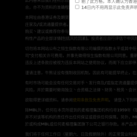
此内容来自我们在所示日期时认为可靠之来源，且均以真诚提供。然而，Mac
剔了此方格，本人确认为香港
合，亦不为资料的准确程度丶完整性及合时性负上责任。
14日内不用再显示此免责声
提供网站内容的基准 － 
本网址由香港证券及期货事务监察委员会注册交易商MCL提供。MCL为本文
庄家及/或流通量提供者。本网站内容仅为香港居民设计，并只
网站内容来自我们在所示日期时
购买丶建议或推荐你参与或完成任何交易，或提供任何投资建议
未必完整或准确。麦格理集团不
构性产品的全部详情(包括风险因素)。投资者应自行评估个中风
予更改或删除，而毋须作出通知
切勿将本网站公布之恒生指数有限公司编撰的指数水平或其中任
任何指示价格报价丶公开资料或
司”支付相关许可费用，并事先徵得恒生指数有限公司同意。重
的，因此并不保证该类报价单丶
违反上述条款应被视为违反本网站之使用协议，而阁下应立即停
绩并不保证将来表现。网站内容
谨请注意，牛熊证设有强制收回机制，因此有可能提早终止，在此情
何用途上均完整丶可靠丶准确丶
有时市场可能会没有任何交易对手丶发行商及/或指定流通量提供
网站内容不构成要约及徵求要约
风险，并於需要时徵询独立丶合资格之法律丶财务丶税务丶会计
而成，但不包括麦格理集团职员
欲取得更详细资料，请参阅
使用条款及免责声明
。
请登入下列
除MBL外，任何在本页所提到的麦格理集团机构均非1959年
在法律最大许可的情况下，麦格
并不对该等机构的责任作出任何保证或提供任何保障。另外，MB
连结的第三者网站，在任何用途
於或构成MBL或任何麦格理集团旗下公司之银行存款。本产品
网站内容的依赖而导致的损失或
我们将于任何工作日（星期六、日及假期除外）的正常营业时间