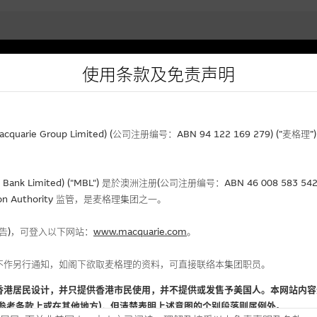
使用条款及免责声明
选股攻略
中资股票专页
麦
潜力股
最新资讯
常
资产沽空数据
港股通股票
rie Group Limited) (公司注册编号：ABN 94 122 169 279) (”麦
麦格理轮证教学短片
股票/指数技术分析
经济数据
2823/2822/3188 溢价比较
业绩公布
AH股价对照表
Bank Limited) ("MBL") 是於澳洲注册(公司注册编号：ABN 46 008 58
关
gulation Authority 监管，是麦格理集团之一。
麦格理精选
2823/2822/3188 资金流报告
关
麦格理衍生攻略
街货量变化
联
报告)，可登入以下网站：
www.macquarie.com
。
不作另行通知，如阁下欲取麦格理的资料，可直接联络本集团职员。
香港居民设计，并只提供香港市民使用，并不提供或发售予美国人。本网站内容
参考条款上或在其他地方)，但清楚表明上述意图的个别段落则属例外。