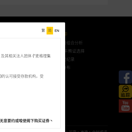
繁
简
EN
格理投资教室
会员地带
问问题
自选投资组合分析
认股证/牛熊证选择
格理”) 及其相关法人团体 (”麦格理集
过往成交纪录
到期日分布
3 542)的认可接受存款机构，受
於麦格理
於我们
络我们
无意要约或唆使阁下购买证券丶