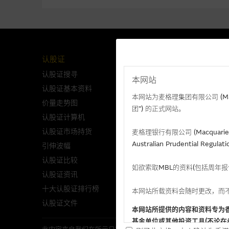
认股证
牛熊证
认股证搜寻
牛熊证搜寻
本网站
认股证基本资料
牛熊证基本资料
本网站为麦格理集团有限公司 (Macqua
价量走势图
价量走势图
团”) 的正式网站。
认股证计算机
牛熊证计算机
认股证市场持货
牛熊证市场持货
麦格理银行有限公司 (Macquarie 
Australian Prudential Re
引伸波幅
牛熊证比较
认股证比较
牛熊证资讯
如欲索取MBL的资料(包括周年
认股证资讯
十大牛熊证排行榜
十大认股证排行榜
牛熊证文件
本网站所载资料会随时更改，而
认股证文件
本网站所提供的内容和资料专为
基金单位或其他投资工具(不论在