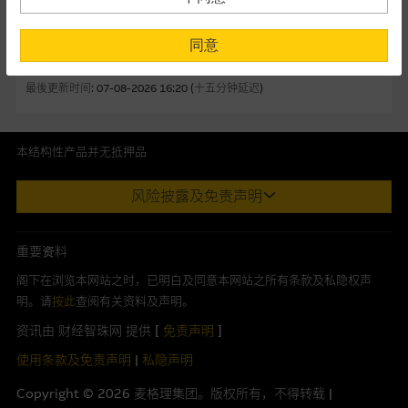
13464
法兴
阿里巴巴
认购
- 2.94
阁下购买证券丶基金单位或其他投资工具(不论在参考条款上或在
其他地方)，但清楚表明上述意图的个别段落则属例外。
27894
摩通
阿里巴巴
认购
- 2.50
同意
13122
国君
阿里巴巴
认购
- 1.06
提供网站内容的基准 － 使用时请考虑个人风险
最後更新时间:
07-08-2026 16:20 (十五分钟延迟)
网站内容来自我们在所示日期时认为可靠之来源，且均以真诚提
供。惟麦格理集团并无核实所有网站内容，故就阁下的目的而
言，网站内容可能未必完整或准确。麦格理集团不会，亦没有义
本结构性产品并无抵押品
务更新网站内容，或修正任何其後变为明显失实之地方。网站内
此内容来自我们在所示日期时认为可靠之来源，且均以真诚提供。然
容所载的意见丶预测及其他资料可予更改或删除，而毋须作出通
风险披露及免责声明
而，Macquarie Capital Limited (CE No. AAC 534)(「 MCL 」)不作陈
知。
述，亦不保证此内容在任何用途上均完整丶可靠丶准确丶合时或适合，
亦不为资料的准确程度丶完整性及合时性负上责任。
任何指示价格报价丶公开资料或分析是基於我们相信的假设及参
重要资料
数而预备的，不构成我们提出的意见。所用假设及参数并非唯一
本网址由香港证券及期货事务监察委员会注册交易商MCL提供。MCL为
阁下在浏览本网站之时，已明白及同意本网站之所有条款及私隐权声
可以合理选择到的，因此并不保证该类报价单丶公开资料或分析
本文所提及上市股份有关的Macquarie Bank Limited (ABN 46 008
明。请
按此
查阅有关资料及声明。
为准确丶完整或合理。我们不作陈述，亦不保证任何所示的指示
583 542)(「MBL」)发行的衍生权证及/或牛熊证及/或交易期权的庄家
资讯由 财经智珠网 提供 [
免责声明
]
表现或回报将来会实现。过去业绩并不保证将来表现。网站内容
及/或流通量提供者。本网站内容仅为香港居民设计，并只供香港市民使
来自我们在所示日期时认为可靠之来源，且均以真诚提供，然
用，不适用於美国人或其他国家之居民。本网址提供之任何资料包括任
使用条款及免责声明
|
私隐声明
而，麦格理集团不作陈述，亦不保证网站内容在任何用途上均完
何参考条款仅为提供资料之用途，并不构成提出销售丶徵求购买丶建议
Copyright ©
2026
麦格理集团。版权所有，不得转载 |
整丶可靠丶准确丶合时或适合，亦不为资料的准确程度丶完整性
或推荐你参与或完成任何交易，或提供任何投资建议或服务。结构性产