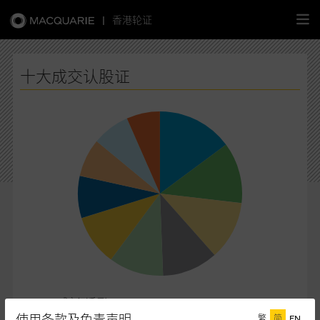
|
香港轮证
繁
简
EN
十大成交认股证
主页
认股证
牛熊证
选股攻略
中资股票专页
成交额(千元)
摩通 13851 183,803
摩通 13508 148,510
繁
简
EN