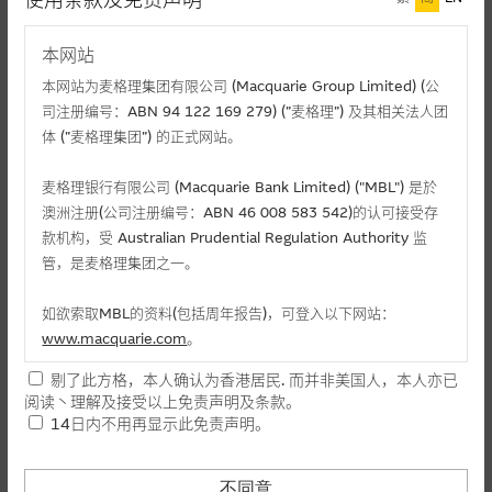
使用条款及免责声明
麦格理投资教室
瑞银 13335 143,509
摩通 29830 135,536
摩通 29822 133,177
瑞银 29814 123,819
国君 15115 102,654
法兴 13464 92,967
本网站
会员专区
摩通 27894 91,754
国君 13122 81,623
本网站为麦格理集团有限公司 (Macquarie Group Limited) (公
关於我们
司注册编号：ABN 94 122 169 279) (”麦格理”) 及其相关法人团
认股证代号
体 (”麦格理集团”) 的正式网站。
麦格理银行有限公司 (Macquarie Bank Limited) ("MBL") 是於
可以选择其他认股证
澳洲注册(公司注册编号：ABN 46 008 583 542)的认可接受存
款机构，受 Australian Prudential Regulation Authority 监
相关资产
认购/认沽
代号
发行商
变化(%)
管，是麦格理集团之一。
13851
摩通
恒生指数
认沽
- 9.09
如欲索取MBL的资料(包括周年报告)，可登入以下网站：
13508
摩通
恒生指数
认购
+3.08
www.macquarie.com
。
13335
瑞银
恒生指数
认沽
- 10.71
29830
摩通
恒生指数
认沽
- 6.82
剔了此方格，本人确认为香港居民. 而并非美国人，本人亦已
本网站所载资料会随时更改，而不作另行通知，如阁下欲取麦格
阅读丶理解及接受以上免责声明及条款。
29822
摩通
恒生指数
认购
+4.44
理的资料，可直接联络本集团职员。
14日内不用再显示此免责声明。
29814
瑞银
恒生指数
认购
+6.98
本网站所提供的内容和资料专为香港居民设计，并只提供香港市
15115
国君
腾讯控股
认购
- 5.41
民使用，并不提供或发售予美国人。本网站内容无意要约或唆使
不同意