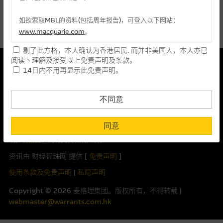
麦格理投资教室
最後更新时间: 10-08-2026 16:35
如欲索取MBL的资料(包括周年报告)，可登入以下网站：
会员专区
指数图表
www.macquarie.com
。
剔了此方格，本人确认为香港居民. 而并非美国人，本人亦已
关於我们
本网站所载资料会随时更改，而不作另行通知，如阁下欲取麦格
本结构性产品并无抵押品
阅读丶理解及接受以上免责声明及条款。
理的资料，可直接联络本集团职员。
14日内不用再显示此免责声明。
此内容来自我们在所示日期时认为可靠之来源，且均以真诚提供。然
风险披露及免责声明
本网站所提供的内容和资料专为香港居民设计，并只提供香港市
而，Macquarie Capital Limited (CE No. AAC 534)(「 MCL 」)不作陈
民使用，并不提供或发售予美国人。本网站内容无意要约或唆使
述，亦不保证此内容在任何用途上均完整丶可靠丶准确丶合时或适合，
不同意
阁下购买证券丶基金单位或其他投资工具(不论在参考条款上或在
亦不为资料的准确程度丶完整性及合时性负上责任。
重要资料
其他地方)，但清楚表明上述意图的个别段落则属例外。
同意
本网址由香港证券及期货事务监察委员会注册交易商MCL提供。MCL为
阁下在浏览本网站之时，已明白及同意本网站之所有条款及私隐权声
本文所提及上市股份有关的Macquarie Bank Limited (ABN 46 008
明。请
按此
查阅有关资料及声明。
提供网站内容的基准 － 使用时请考虑个人风险
583 542)(「MBL」)发行的衍生权证及/或牛熊证及/或交易期权的庄家
资讯由 财经智珠网 提供 [
免责声明
]
网站内容来自我们在所示日期时认为可靠之来源，且均以真诚提
及/或流通量提供者。本网站内容仅为香港居民设计，并只供香港市民使
供。惟麦格理集团并无核实所有网站内容，故就阁下的目的而
用，不适用於美国人或其他国家之居民。本网址提供之任何资料包括任
使用条款及免责声明
|
私隐声明
言，网站内容可能未必完整或准确。麦格理集团不会，亦没有义
何参考条款仅为提供资料之用途，并不构成提出销售丶徵求购买丶建议
Copyright ©
2026
麦格理集团。版权所有，不得转载 |
务更新网站内容，或修正任何其後变为明显失实之地方。网站内
或推荐你参与或完成任何交易，或提供任何投资建议或服务。结构性产
webmaster@warrants.com.hk
容所载的意见丶预测及其他资料可予更改或删除，而毋须作出通
品之价格可升可跌，在若干情况下，投资者可能会损失部分或全部投
知。
资。投资者应阅读上市文件内有关认股证及牛熊证及结构性产品的全部