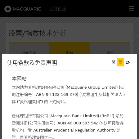
|
香港轮证
繁
简
EN
股票/指数技术分析
指数表现
指数
股份
主页
使用条款及免责声明
繁
简
EN
请选择指数
认股证
本网站
上证综合指数
本网站为麦格理集团有限公司 (Macquarie Group Limited) (公
牛熊证
上证综合指数
司注册编号：ABN 94 122 169 279) (”麦格理”) 及其相关法人团
体 (”麦格理集团”) 的正式网站。
选股攻略
现价(港元)
升/跌(%)
最高价
3,966.59
+0.67%
3,967.59
麦格理银行有限公司 (Macquarie Bank Limited) ("MBL") 是於
澳洲注册(公司注册编号：ABN 46 008 583 542)的认可接受存
中资股票专页
最低价
成交额(千元)
款机构，受 Australian Prudential Regulation Authority 监
3,938.63
1,166,893,253
管，是麦格理集团之一。