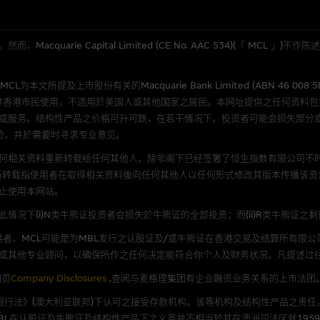
公开资料或分析为准确丶完整或合理。我们不作陈述，亦不保证任何所示的指示
来自我们在所示日期时认为可靠之来源，且均以真诚提供，然而，麦格理集团不
合时或适合，亦不为资料的准确程度丶完整性及合时性负上责任，除非这是有关
quarie Capital Limited (CE No. AAC 534)(「 MC
，或作为任何合约的根据，以购买或销售任何证券丶贷款或其他工具。网站内容
所提及上市股份有关的Macquarie Bank Limited (ABN 46 008 
所知的资料。
产品的过去业绩并不保证或预测将来表现。
供香港市民使用，不适用於美国人或其他国家之居民。本网址提供之任何资料
或服务。结构性产品之价格可升可跌，在若干情况下，投资者可能会损失部分
理集团及其任何相关公司或其董事丶高层职员丶雇员或代理人不作陈述，亦不保
险，并於需要时寻求专业意见。
方面均可靠丶完整丶合时及准确，对任何因任何形式(包括疏忽)由於网站内容的
损毁，亦一概不会承担责任或债务。
何相关资料重新转载给任何其他人，除非阁下已经签署了恒生指数有限公司不时
新转载指使用者在取得相关资料後向任何其他人以任何形式修改其版本传播该资
法例管限。
止使用本网站。
况下(i)N类牛熊证投资者会损失於牛熊证的全部投资；而(ii)R类牛熊证之
者，MCL可能是为MBL发行之认股证及/或牛熊证在香港交易及结算所有限
或其他专业顾问，以确保所作之任何决定能符合你个人及财务状况。凡提述过
人无力偿债或违约，投资者可能无法收回部份或全部应收款项。结构性产品价格
限而麦格理资本股份有限公司可能是唯一报价方。阁下应阅读载于
www.warran
网页
Company Disclosures
,查阅与麦格理集团有企业融资业务关系的上市法团
。如有需要，请征询独立之专业意见。牛熊证备有强制赎回机制可能被提早终止，
《银行法》(澳大利亚联邦)下认可之接受存款机构。该等机构及结构性产品之责任
证之剩馀价值则可能为零。
L在认股证及牛熊证及结构性产品下之义务并不相当於其在澳洲司法区就1959