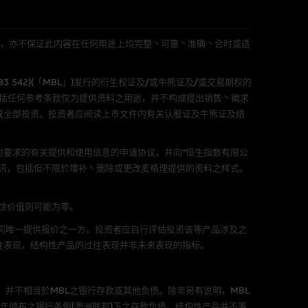
表现或回报将来会实现。过去业
作陈述，亦不保证网站内容在任
适用的的法律及/或法规所规定。
L 」)不作陈述，亦不保证此内容在任何用途上均完整丶可靠丶准确丶合时或适
由麦格理集团所准备的资料编制
583 542)(「MBL」)发行的衍生权证及/或牛熊证及/或交易期权的
包括任何参考条款仅为提供资料之用途，并不构成提出销售丶徵求
或全部投资。投资者应阅读上市文件内有关认股证及牛熊证及结
证网站内容，或任何与本网站相
错误丶失实丶遗漏丶或任何人士对
要求的有关提供和使用信息的申请协议，并向“恒生指数有限公
讯，包括但不限於增补丶删除或更改麦格理提供的资料之样式。
剩馀价值则可能为零。
公司唯一提供报价之一方。投资者应自行评估投资该等产品涉及之
往表现，结构性产品的过往表现并非未来表现的指标。
可升可跌。过往表现并不反映未
ts.com.hk
之上市文件以了解结构
。
届时(i) N类牛熊证投资者会
，并不相当於MBL之银行存款或其他负债。除非另有说明，MBL
年颁布之银行条例(澳洲联邦)下之存款负债。结构性产品并不等