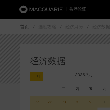
|
香港轮证
首页
/ 选股攻略 / 经济月历 / 经济数据
经济数据
2026
八月
上月
一
二
三
四
五
六
27
28
29
30
31
1