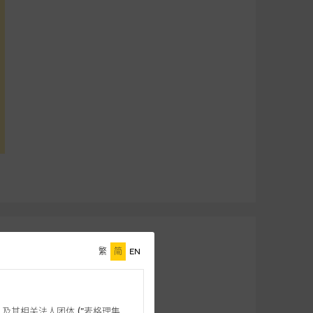
繁
简
EN
格理”) 及其相关法人团体 (”麦格理集