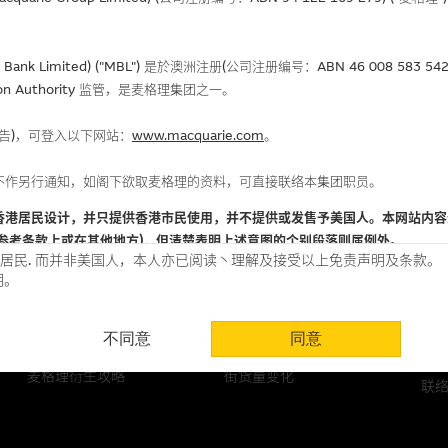
Bank Limited) ("MBL") 是於澳洲注册(公司注册编号：ABN 46 008 58
gulation Authority 监管，是麦格理集团之一。
报告)，可登入以下网站：
www.macquarie.com
。
选股攻略
中资股票专页
麦
不作另行通知，如阁下欲取麦格理的资料，可直接联络本集团职员。
潜力股
最新资讯
常
香港居民设计，并只提供香港市民使用，并不提供或发售予美国人。本网站内容
资产沽空数据
港股通股票
参考条款上或在其他地方)，但清楚表明上述意图的个别段落则属例外。
居民. 而并非美国人，本人亦已阅读丶理解及接受以上免责声明及条款。
麦格理轮证教学短片
股票/指数技术分析
明。
经济数据
2823/2822/3188 溢价比较
使用时请考虑个人风险
业绩公布
AH股价对照表
关
不同意
同意
认为可靠之来源，且均以真诚提供。惟麦格理集团并无核实所有网站内容，故就
麦格理精选
2823/2822/3188 资金流报告
关
会，亦没有义务更新网站内容，或修正任何其後变为明显失实之地方。网站内容
麦格理衍生攻略
街货量变化
。
联
分析是基於我们相信的假设及参数而预备的，不构成我们提出的意见。所用假设