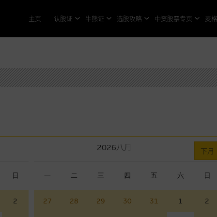
主页
认股证
牛熊证
选股攻略
中资股票专页
麦
2026
八月
下月
日
一
二
三
四
五
六
日
2
27
28
29
30
31
1
2