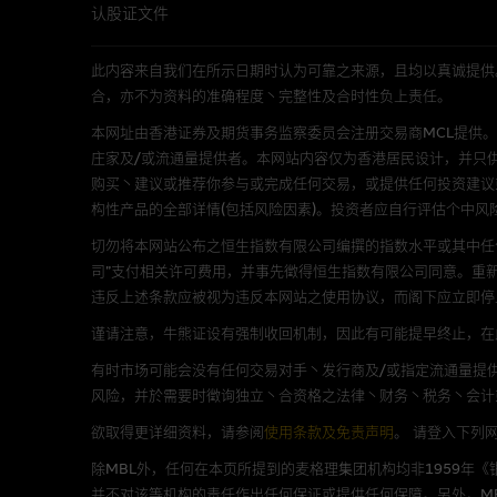
的，因此并不保证该类报价单丶
认股证文件
绩并不保证将来表现。网站内容
何用途上均完整丶可靠丶准确丶
此内容来自我们在所示日期时认为可靠之来源，且均以真诚提供。然而，Mac
合，亦不为资料的准确程度丶完整性及合时性负上责任。
网站内容不构成要约及徵求要约
本网址由香港证券及期货事务监察委员会注册交易商MCL提供。MCL为本文
而成，但不包括麦格理集团职员
庄家及/或流通量提供者。本网站内容仅为香港居民设计，并只
购买丶建议或推荐你参与或完成任何交易，或提供任何投资建议
在法律最大许可的情况下，麦格
构性产品的全部详情(包括风险因素)。投资者应自行评估个中风
连结的第三者网站，在任何用途
网站内容的依赖而导致的损失或
切勿将本网站公布之恒生指数有限公司编撰的指数水平或其中任
司”支付相关许可费用，并事先徵得恒生指数有限公司同意。重
本使用条款的所有方面均受香港
违反上述条款应被视为违反本网站之使用协议，而阁下应立即停
谨请注意，牛熊证设有强制收回机制，因此有可能提早终止，在此情
与结构性产品有关的风险
有时市场可能会没有任何交易对手丶发行商及/或指定流通量提供
风险，并於需要时徵询独立丶合资格之法律丶财务丶税务丶会计
结构性产品并无抵押品，如发行
来表现。产品的第二市场可能有
欲取得更详细资料，请参阅
使用条款及免责声明
。
请登入下列
性产品的详情及自行评估箇中风险
除MBL外，任何在本页所提到的麦格理集团机构均非1959年
损失全部投资；而(ii)R类牛熊
并不对该等机构的责任作出任何保证或提供任何保障。另外，MB