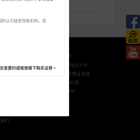
3 542)的认可接受存款机构，受
格理投资教室
会员地带
问问题
自选投资组合分析
无意要约或唆使阁下购买证券丶
认股证/牛熊证选择
过往成交纪录
到期日分布
於麦格理
阁下的目的而言，网站内容可能
於我们
所载的意见丶预测及其他资料可
络我们
及参数并非唯一可以合理选择到