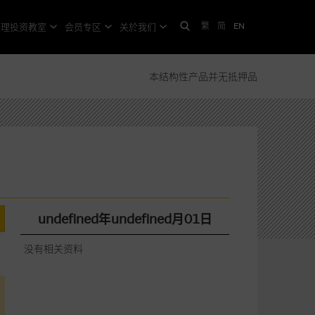
繁
简
EN
格理投资教室
会员专区
关於我们
本结构性产品并无抵押品
undefined年undefined月01日
没有相关资料