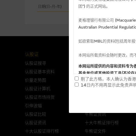
团”) 的正式网站。
日期(日-月-年)
事件
麦格理银行有限公司 (Macquarie 
Australian Prudential Re
如欲索取MBL的资料(包括周年
认股证
牛熊证
本网站所载资料会随时更改，而
认股证搜寻
牛熊证搜寻
本网站所提供的内容和资料专为
认股证基本资料
牛熊证基本资料
基金单位或其他投资工具(不论在
剔了此方格，本人确认为香港
价量走势图
价量走势图
14日内不用再显示此免责声
认股证计算机
牛熊证计算机
提供网站内容的基准 － 
认股证市场持货
牛熊证市场持货
网站内容来自我们在所示日期时
引伸波幅
牛熊证比较
未必完整或准确。麦格理集团不
认股证比较
牛熊证资讯
予更改或删除，而毋须作出通知
认股证资讯
十大牛熊证排行榜
任何指示价格报价丶公开资料或
十大认股证排行榜
牛熊证文件