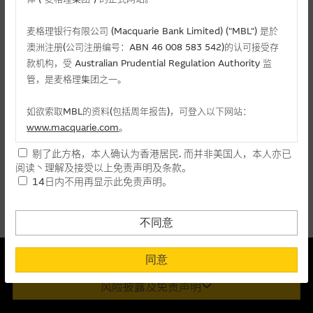
麦格理投资教室
麦格理银行有限公司 (Macquarie Bank Limited) ("MBL") 是於
会员专区
澳洲注册(公司注册编号：ABN 46 008 583 542)的认可接受存
相关认股证/牛熊证
款机构，受 Australian Prudential Regulation Authority 监
关於我们
管，是麦格理集团之一。
认购
认沽
牛证
熊证
如欲索取MBL的资料(包括周年报告)，可登入以下网站：
www.macquarie.com
。
编号
相关资产
行使价
价格
升/跌(%)
剔了此方格，本人确认为香港居民. 而并非美国人，本人亦已
本网站所载资料会随时更改，而不作另行通知，如阁下欲取麦格
阅读丶理解及接受以上免责声明及条款。
22683
国泰君安国际
(
认购
)
3.89
0.011
-
理的资料，可直接联络本集团职员。
14日内不用再显示此免责声明。
28214
国泰君安国际
(
认购
)
4.188
0.010
- 89.80
本网站所提供的内容和资料专为香港居民设计，并只提供香港市
民使用，并不提供或发售予美国人。本网站内容无意要约或唆使
不同意
阁下购买证券丶基金单位或其他投资工具(不论在参考条款上或在
其他地方)，但清楚表明上述意图的个别段落则属例外。
本结构性产品并无抵押品
同意
此内容来自我们在所示日期时认为可靠之来源，且均以真诚提供。然
提供网站内容的基准 － 使用时请考虑个人风险
风险披露及免责声明
而，Macquarie Capital Limited (CE No. AAC 534)(「 MCL 」)不作陈
网站内容来自我们在所示日期时认为可靠之来源，且均以真诚提
述，亦不保证此内容在任何用途上均完整丶可靠丶准确丶合时或适合，