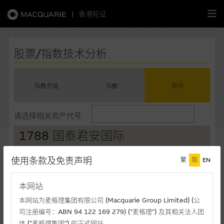
|
香港轮证
繁
简
EN
股票/指数技术分析
指数表现
指数
股份
主页
请选择相关资产代号
认股证
1788 国泰君安国际
牛熊证
现价(港元)
升/跌(%)
买入价*
使用条款及免责声明
繁
简
EN
2.845
+36.78%
2.845
选股攻略
卖出价*
成交额(千元)
本网站
2.850
1,600,170
中资股票专页
本网站为麦格理集团有限公司 (Macquarie Group Limited) (公
最後更新时间: 10-08-2026 16:20 (十五分钟延迟)
司注册编号：ABN 94 122 169 279) (”麦格理”) 及其相关法人团
相关图表
体 (”麦格理集团”) 的正式网站。