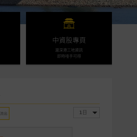
中資股專頁
滬深港三地資訊
即時唾手可得
告
1日
金流出