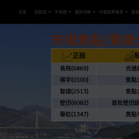
主頁
認股證
牛熊證
選股攻略
中資股票專頁
麥
市場焦點/業績
正股
長飛(6869)
光通
稀宇(0100)
焦點
智譜(2513)
焦點
壁仞(6082)
首批壁仞
華虹(1347)
焦點