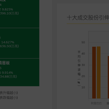
4
2 9.825%
396.10(百萬)
十大成交股份引
6
 14.627%
50
636.50(百萬)
平
40
均
引
滔積層板
30
伸
6
波
6 9.914%
幅
34.88(百萬)
20
︵
%
︶
10
表升幅越小)
表跌幅越小)
阿里巴巴