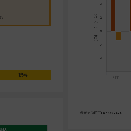
4
港
遲)
2
元
︵
0
百
萬
︶
-2
-4
搜尋
阿里
最後更新時間: 07-08-2026
宇科技