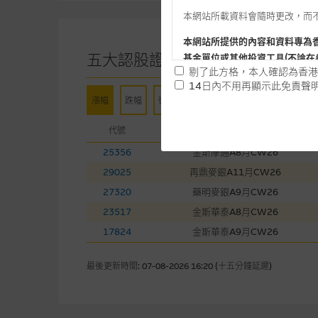
本網站所載資料會隨時更改，而
本網站所提供的內容和資料專為
五大認股證
基金單位或其他投資工具(不論在
剔了此方格，本人確認為香港
14日內不用再顯示此免責聲
漲幅
跌幅
街貨量
成交金額
提供網站內容的基準 – 使
網站內容來自我們在所示日期時
代號
名稱
未必完整或準確。麥格理集團不
25356
金斯摩通A8月CW26
予更改或刪除，而毋須作出通知
29025
再鼎麥銀A11月CW26
27320
藥明麥銀A9月CW26
任何指示價格報價、公開資料或
的，因此並不保證該類報價單、
23517
金斯華泰A8月CW26
績並不保證將來表現。網站內容
17824
金斯華泰A9月CW26
何用途上均完整、可靠、準確、
最後更新時間:
07-08-2026 16:20 (十五分鐘延遲)
網站內容不構成要約及徵求要約
而成，但不包括麥格理集團職員