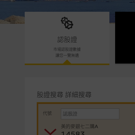
認股證
市場認股證數據
讓您一覽無遺
股證搜尋
詳細搜尋
代號
美的麥銀七二購A
14583