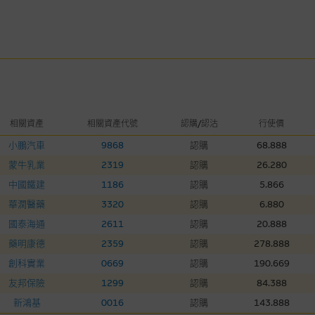
理集團及其任何相關公司或其董事、高層職員、僱員或代理人不作陳述，亦不保
方面均可靠、完整、合時及準確，對任何因任何形式(包括疏忽)由於網站內容的
損毀，亦一概不會承擔責任或債務。
法例管限。
相關資產
相關資產代號
認購/認沽
行使價
人無力償債或違約，投資者可能無法收回部份或全部應收款項。結構性產品價格
小鵬汽車
9868
認購
68.888
限而麥格理資本股份有限公司可能是唯一報價方。閣下應閱讀載于
www.warran
蒙牛乳業
2319
認購
26.280
。如有需要，請徵詢獨立之專業意見。牛熊證備有強制贖回機制可能被提早終止，
中國鐵建
1186
認購
5.866
證之剩餘價值則可能為零。
華潤醫藥
3320
認購
6.880
國泰海通
2611
認購
20.888
藥明康德
2359
認購
278.888
團管理的網站的連結。此等連結純為方便閣下取得更多關於市場上相關產品及機
創科實業
0669
認購
190.669
，均無任何操控權，因此對此等網站的內容及所介紹服務或產品是否準確或合適
友邦保險
1299
認購
84.388
的第三者查詢。此外，載有第三者網站的連結，不應視為該第三者推介本網站。
新鴻基
0016
認購
143.888