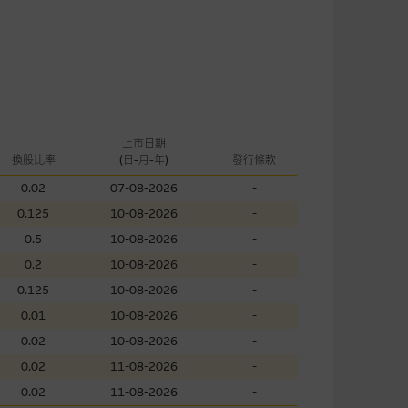
證網站內容，或任何與本網站相
錯誤、失實、遺漏、或任何人士對
上市日期
換股比率
(日-月-年)
發行條款
可升可跌。過往表現並不反映未
0.02
07-08-2026
-
ts.com.hk
之上市文件以瞭解結構
0.125
10-08-2026
-
届時(i) N類牛熊證投資者會
0.5
10-08-2026
-
0.2
10-08-2026
-
0.125
10-08-2026
-
0.01
10-08-2026
-
構的資訊。麥格理集團對此等網
0.02
10-08-2026
-
，不作任何聲明。麥格理集團建
0.02
11-08-2026
-
0.02
11-08-2026
-