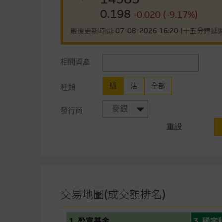
0.198
-0.020 (-9.17%)
最後更新時間: 07-08-2026 16:20 (十五分鐘延
相關資產
購
沽
全部
種類
麥銀
發行商
重設
交易地圖(成交額排名)
1. 盈富基金
3. 稀