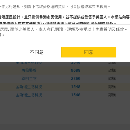
不作另行通知，如閣下欲取麥格理的資料，可直接聯絡本集團職員。
香港居民設計，並只提供香港市民使用，並不提供或發售予美國人。本網站內容
參考條款上或在其他地方)，但清楚表明上述意圖的個別段落則屬例外。
居民. 而並非美國人，本人亦已閱讀、理解及接受以上免責聲明及條款。
明。
用時請考慮個人風險
不同意
同意
認為可靠之來源，且均以真誠提供。惟麥格理集團並無核實所有網站內容，故就
相關資產
相關資產代號
認購/認沽
會，亦沒有義務更新網站內容，或修正任何其後變為明顯失實之地方。網站內容
金斯瑞生物科技
1548
認購
。
再鼎醫藥
9688
認購
藥明生物
2269
認購
分析是基於我們相信的假設及參數而預備的，不構成我們提出的意見。所用假設
公開資料或分析為準確、完整或合理。我們不作陳述，亦不保證任何所示的指示
金斯瑞生物科技
1548
認購
來自我們在所示日期時認為可靠之來源，且均以真誠提供，然而，麥格理集團不
金斯瑞生物科技
1548
認購
合時或適合，亦不為資料的準確程度、完整性及合時性負上責任，除非這是有關
，或作為任何合約的根據，以購買或銷售任何證券、貸款或其他工具。網站內容
所知的資料。
產品的過去業績並不保證或預測將來表現。