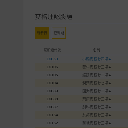
在法律最大許可的情況下，麥格
連結的第三者網站，在任何用途
麥格理認股證
網站內容的依賴而導致的損失或
本使用條款的所有方面均受香港
新發行
已到期
與結構性產品有關的風險
認股證代號
名稱
結構性產品並無抵押品，如發行
16050
小鵬麥銀七四購A
來表現。產品的第二市場可能有
16106
蒙牛麥銀七三購A
性產品的詳情及自行評估箇中風險
16105
鐵建麥銀七二購A
損失全部投資；而(ii)R類牛熊
16104
潤藥麥銀七七購A
16089
國海麥銀七二購A
網站連結
16088
藥康麥銀七三購A
本網站或載有連接非由麥格理集
16087
創科麥銀七三購A
站的內容及所介紹的產品或服務
16164
友邦麥銀七三購A
議閣下自行向本網站述及或連接
16162
新地麥銀七三購A