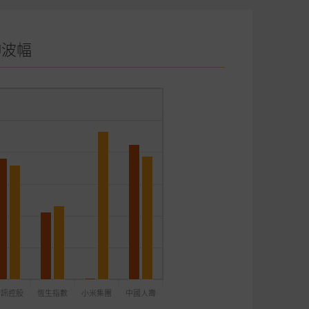
伸波幅
騰訊控股
恆生指數
小米集團
中國人壽