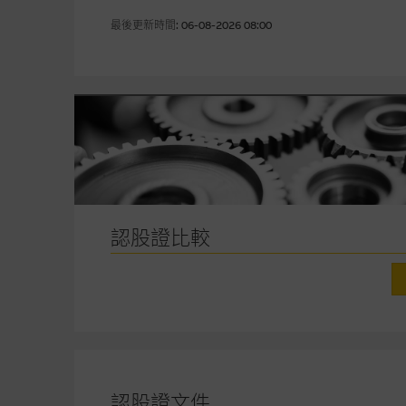
本網站雖連接第三者管理的網站
最後更新時間: 06-08-2026 08:00
經由本網站接觸到的軟件
部分可經本網站連結下載的軟件
出的使用條款約束。
在法律容許的所有範圍內，麥格
不作任何聲明，也不提供任何保
病毒或任何其他後果所導致的任何
認股證比較
基本上市文件及補充上市
就有關MBL每次發行之認股證及
補充上市文件內。該等文件之英
版權及商標
認股證文件
麥格理集團為本網站內容的版權