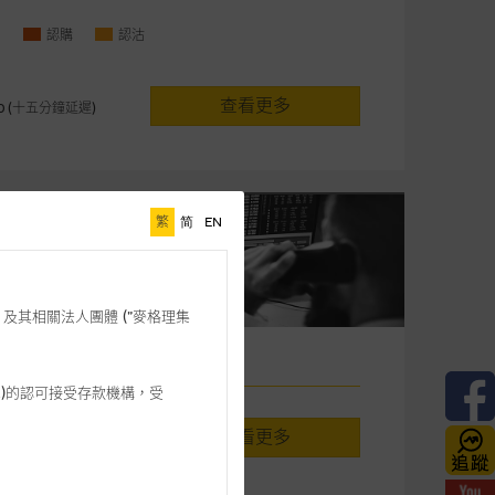
認購
認沽
查看更多
:20 (十五分鐘延遲)
繁
简
EN
格理”) 及其相關法人團體 (”麥格理集
%)
3 542)的認可接受存款機構，受
查看更多