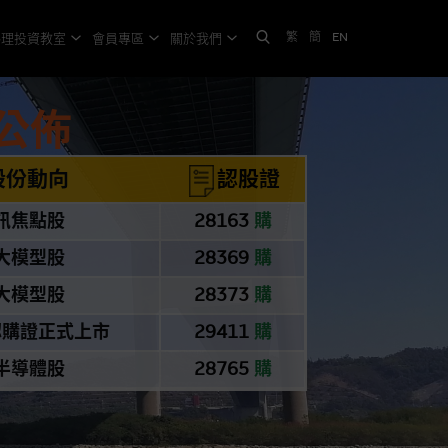
繁
簡
EN
格理投資教室
會員專區
關於我們
公佈
股份動向
認股證
訊焦點股
28163
購
大模型股
28369
購
大模型股
28373
購
認購證正式上市
29411
購
半導體股
28765
購