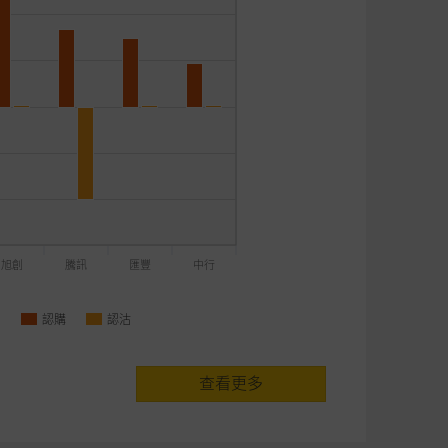
旭創
騰訊
匯豐
中行
認購
認沽
查看更多