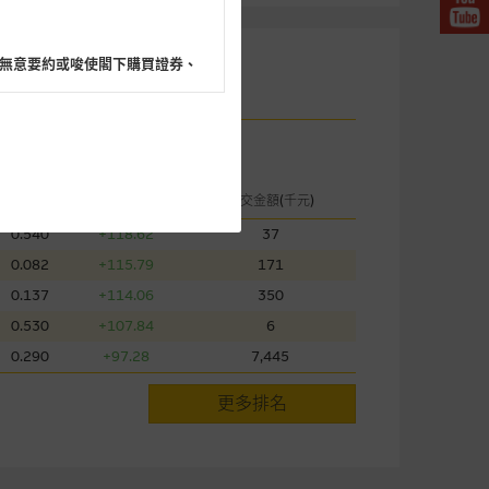
無意要約或唆使閣下購買證券、
閣下的目的而言，網站內容可能
現價
升跌(%)
成交金額(千元)
所載的意見、預測及其他資料可
0.540
+118.62
37
0.082
+115.79
171
0.137
+114.06
350
及參數並非唯一可以合理選擇到
表現或回報將來會實現。過去業
0.530
+107.84
6
作陳述，亦不保證網站內容在任
0.290
+97.28
7,445
適用的的法律及/或法規所規定。
更多排名
由麥格理集團所準備的資料編製