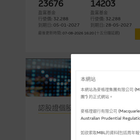
23676
14203
盈富基金
盈富基金
行使價: 32.288
行使價: 32.288
到期日: 05-01-2027
到期日: 28-05-2027
最後更新時間: 07-08-2026 16:20 (十五分鐘延遲)
本網站
本網站為麥格理集團有限公司 (Macqua
團”) 的正式網站。
認股證個股成交分布
麥格理銀行有限公司 (Macquarie 
Australian Prudential Re
如欲索取MBL的資料(包括周年