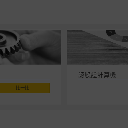
，但麥格理集團並非授權網站瀏覽者複製此等網站的任何內容，因該等內容可能
應用
程式屬於第三者的產品。閣下使用此等屬於第三者的軟件，須自負全責。此等軟
理集團概不承擔經由本網站使用或下載任何軟件(不論是否屬於第三者)而引起的
證，特別是在法律容許的所有範圍內，概不負責經由本網站使用或下載任何軟件(
損失(包括但不限於數據遺失、業務運作受干擾及盈利虧損)。
認股證計算機
文件
比一比
/或牛熊證而言，認股證及/或牛熊證之條款及條件以及發行商的財務與其他資
文版及中譯版見於本網站。
持有人或獲准使用者。除非瀏覽內容所需或為法律容許，閣下在獲得麥格理集團