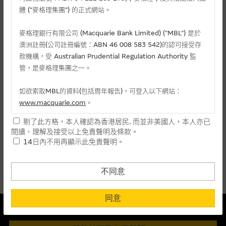
麥格理投資教室
體 (”麥格理集團”) 的正式網站。
會員專區
麥格理銀行有限公司 (Macquarie Bank Limited) ("MBL") 是於
相關認股證/牛熊證
澳洲註冊(公司註冊編號：ABN 46 008 583 542)的認可接受存
關於我們
款機構，受 Australian Prudential Regulation Authority 監
管，是麥格理集團之一。
認購
認沽
牛證
熊證
如欲索取MBL的資料(包括周年報告)，可登入以下網站：
編號
相關資產
行使價
價格
升/跌(%)
www.macquarie.com
。
剔了此方格，本人確認為香港居民. 而並非美國人，本人亦已
27983
廣汽集團
(
認購
)
4.668
0.015
-
本網站所載資料會隨時更改，而不作另行通知，如閣下欲取麥格
閱讀、理解及接受以上免責聲明及條款。
理的資料，可直接聯絡本集團職員。
14日內不用再顯示此免責聲明。
上一頁
1
下一頁
本網站所提供的內容和資料專為香港居民設計，並只提供香港市
最後更新時間:
10-08-2026 16:10 (15分鐘延遲)
民使用，並不提供或發售予美國人。本網站內容無意要約或唆使
不同意
閣下購買證券、基金單位或其他投資工具(不論在參考條款上或在
其他地方)，但清楚表明上述意圖的個別段落則屬例外。
同意
本結構性產品並無抵押品
提供網站內容的基準 – 使用時請考慮個人風險
此內容來自我們在所示日期時認為可靠之來源，且均以真誠提供。然