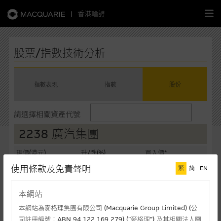
|
香港輪證
繁
簡
EN
股票/指數技術分析
指數表現
指數
股份
主頁
請選擇相關資產代號
認股證
2238 廣汽集團
牛熊證
現價(港元)
升/跌(%)
買入價*
2.290
+2.69%
2.280
使用條款及免責聲明
繁
简
EN
選股攻略
賣出價*
成交額(千元)
2.290
16,059
本網站
中資股票專頁
最後更新時間: 10-08-2026 16:10 (十五分鐘延遲)
本網站為麥格理集團有限公司 (Macquarie Group Limited) (公
司註冊編號：ABN 94 122 169 279) (”麥格理”) 及其相關法人團
相關圖表