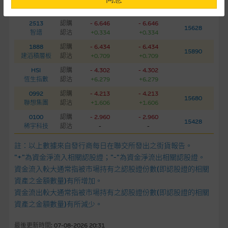
相關資產
種類
(百萬港元)
07-08-2026
麥格理輪證
提供網站內容的基準 – 使用時請考慮個人風險
2513
認購
- 6.646
- 6.646
15628
網站內容來自我們在所示日期時認為可靠之來源，且均以真誠提
智譜
認沽
+0.334
+0.334
供。惟麥格理集團並無核實所有網站內容，故就閣下的目的而
1888
認購
- 6.434
- 6.434
15890
言，網站內容可能未必完整或準確。麥格理集團不會，亦沒有義
建滔積層板
認沽
+0.709
+0.709
務更新網站內容，或修正任何其後變為明顯失實之地方。網站內
HSI
認購
- 4.302
- 4.302
容所載的意見、預測及其他資料可予更改或刪除，而毋須作出通
恆生指數
認沽
+6.279
+6.279
知。
0992
認購
- 4.213
- 4.213
15680
聯想集團
認沽
+1.606
+1.606
任何指示價格報價、公開資料或分析是基於我們相信的假設及參
0100
認購
- 2.960
- 2.960
15428
數而預備的，不構成我們提出的意見。所用假設及參數並非唯一
稀宇科技
認沽
-
-
可以合理選擇到的，因此並不保證該類報價單、公開資料或分析
註：以上數據來自發行商每日在聯交所發出之街貨報告。
為準確、完整或合理。我們不作陳述，亦不保證任何所示的指示
"+"為資金淨流入相關認股證；"-"為資金淨流出相關認股證。
表現或回報將來會實現。過去業績並不保證將來表現。網站內容
資金流入較大通常指被市場持有之認股證份數(即認股證的相關
來自我們在所示日期時認為可靠之來源，且均以真誠提供，然
資產之金額數量)有所增加。
而，麥格理集團不作陳述，亦不保證網站內容在任何用途上均完
資金流出較大通常指被市場持有之認股證份數(即認股證的相關
整、可靠、準確、合時或適合，亦不為資料的準確程度、完整性
資產之金額數量)有所減少。
及合時性負上責任，除非這是有關適用的的法律及/或法規所規
定。
最後更新時間: 07-08-2026 20:31