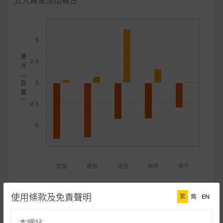
五大資金流出報告
麥格理投資教室
會員專區
5
關於我們
港
2.5
元
︵
0
百
萬
︶
-2.5
-5
智譜
建板
恆指
聯想
稀宇
認購
認沽
使用條款及免責聲明
繁
简
EN
本網站