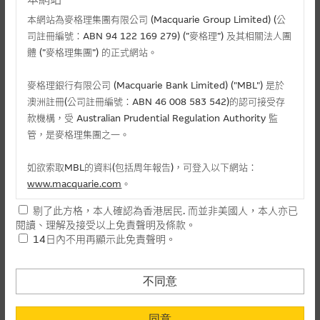
五大資金流出百分比
本網站為麥格理集團有限公司 (Macquarie Group Limited) (公
司註冊編號：ABN 94 122 169 279) (”麥格理”) 及其相關法人團
體 (”麥格理集團”) 的正式網站。
麥格理銀行有限公司 (Macquarie Bank Limited) ("MBL") 是於
智譜
澳洲註冊(公司註冊編號：ABN 46 008 583 542)的認可接受存
款機構，受 Australian Prudential Regulation Authority 監
建滔積層板
管，是麥格理集團之一。
恆生指數
聯想集團
如欲索取MBL的資料(包括周年報告)，可登入以下網站：
www.macquarie.com
。
稀宇科技
剔了此方格，本人確認為香港居民. 而並非美國人，本人亦已
其他
本網站所載資料會隨時更改，而不作另行通知，如閣下欲取麥格
閱讀、理解及接受以上免責聲明及條款。
理的資料，可直接聯絡本集團職員。
14日內不用再顯示此免責聲明。
本網站所提供的內容和資料專為香港居民設計，並只提供香港市
民使用，並不提供或發售予美國人。本網站內容無意要約或唆使
不同意
閣下購買證券、基金單位或其他投資工具(不論在參考條款上或在
其他地方)，但清楚表明上述意圖的個別段落則屬例外。
同意
資金流出總和
相關