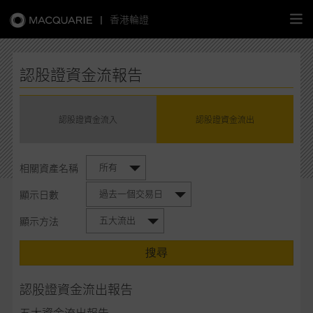
|
香港輪證
繁
簡
EN
認股證資金流報告
認股證資金流入
認股證資金流出
主頁
所有
相關資產名稱
認股證
過去一個交易日
顯示日數
牛熊證
五大流出
顯示方法
選股攻略
搜尋
中資股票專頁
認股證資金流出報告