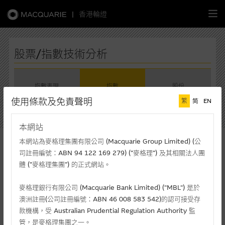
|
香港輪證
繁
簡
EN
股票/指數技術分析
指數表現
指數
股份
主頁
使用條款及免責聲明
繁
简
EN
請選擇指數
認股證
本網站
恆生指數
本網站為麥格理集團有限公司 (Macquarie Group Limited) (公
牛熊證
恆生指數
司註冊編號：ABN 94 122 169 279) (”麥格理”) 及其相關法人團
體 (”麥格理集團”) 的正式網站。
選股攻略
現價(港元)
升/跌(%)
最高價
25,580.91
+0.20%
25,587.59
麥格理銀行有限公司 (Macquarie Bank Limited) ("MBL") 是於
澳洲註冊(公司註冊編號：ABN 46 008 583 542)的認可接受存
中資股票專頁
最低價
成交額(千元)
款機構，受 Australian Prudential Regulation Authority 監
25,393.13
53,676,499
管，是麥格理集團之一。