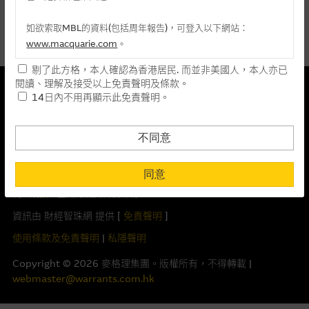
麥格理投資教室
最後更新時間: 07-08-2026 14:00
如欲索取MBL的資料(包括周年報告)，可登入以下網站：
會員專區
指數圖表
www.macquarie.com
。
剔了此方格，本人確認為香港居民. 而並非美國人，本人亦已
關於我們
本網站所載資料會隨時更改，而不作另行通知，如閣下欲取麥格
本結構性產品並無抵押品
閱讀、理解及接受以上免責聲明及條款。
理的資料，可直接聯絡本集團職員。
14日內不用再顯示此免責聲明。
此內容來自我們在所示日期時認為可靠之來源，且均以真誠提供。然
風險披露及免責聲明
本網站所提供的內容和資料專為香港居民設計，並只提供香港市
而，Macquarie Capital Limited (CE No. AAC 534)(「 MCL 」)不作陳
民使用，並不提供或發售予美國人。本網站內容無意要約或唆使
述，亦不保證此內容在任何用途上均完整、可靠、準確、合時或適合，
不同意
閣下購買證券、基金單位或其他投資工具(不論在參考條款上或在
亦不為資料的準確程度、完整性及合時性負上責任。
重要資料
其他地方)，但清楚表明上述意圖的個別段落則屬例外。
同意
本網址由香港證券及期貨事務監察委員會註冊交易商MCL提供。MCL為
閣下在瀏覽本網站之時，已明白及同意本網站之所有條款及私隱權聲
本文所提及上市股份有關的Macquarie Bank Limited (ABN 46 008
明。請
按此
查閱有關資料及聲明。
提供網站內容的基準 – 使用時請考慮個人風險
583 542)(「MBL」)發行的衍生權證及/或牛熊證及/或交易期權的莊家
資訊由 財經智珠網 提供 [
免責聲明
]
網站內容來自我們在所示日期時認為可靠之來源，且均以真誠提
及/或流通量提供者。本網站內容僅為香港居民設計，並只供香港市民使
供。惟麥格理集團並無核實所有網站內容，故就閣下的目的而
用，不適用於美國人或其他國家之居民。本網址提供之任何資料包括任
使用條款及免責聲明
|
私隱聲明
言，網站內容可能未必完整或準確。麥格理集團不會，亦沒有義
何參考條款僅為提供資料之用途，並不構成提出銷售、徵求購買、建議
Copyright ©
2026
麥格理集團。版權所有，不得轉載 |
務更新網站內容，或修正任何其後變為明顯失實之地方。網站內
或推薦你參與或完成任何交易，或提供任何投資建議或服務。結構性產
webmaster@warrants.com.hk
容所載的意見、預測及其他資料可予更改或刪除，而毋須作出通
品之價格可升可跌，在若干情況下，投資者可能會損失部分或全部投
知。
資。投資者應閱讀上市文件內有關認股證及牛熊證及結構性產品的全部