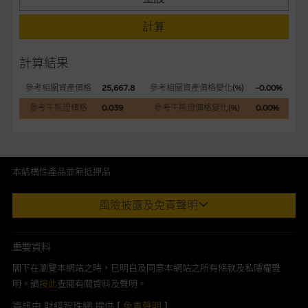
在法律最大許可的情況下，麥格理集團及其任何相關公司或其董
事、高層職員、僱員或代理人不作陳述，亦不保證網站內容，或
計算
任何與本網站相連結的第三者網站，在任何用途方面均可靠、完
整、合時及準確，對任何因任何形式(包括疏忽)由於網站內容的
計算結果
錯誤、失實、遺漏、或任何人士對網站內容的依賴而導致的損失
或損毀，亦一概不會承擔責任或債務。
參考相關資產價格
25,667.8
參考相關資產價格變化(%)
-0.00%
參考牛熊證價格
0.039
參考牛熊證價格變化(%)
0.00%
本使用條款的所有方面均受香港法例管限。
與結構性產品有關的風險
本結構性產品並無抵押品
結構性產品並無抵押品，如發行人無力償債或違約，投資者可能
無法收回部份或全部應收款項。結構性產品價格可升可跌。過往
此內容來自我們在所示日期時認為可靠之來源，且均以真誠提供。然
風險披露及免責聲明
表現並不反映未來表現。產品的第二市場可能有限而麥格理資本
而，Macquarie Capital Limited (CE No. AAC 534)(「 MCL 」)不作陳
股份有限公司可能是唯一報價方。閣下應閱讀載于
述，亦不保證此內容在任何用途上均完整、可靠、準確、合時或適合，
www.warrants.com.hk
之上市文件以瞭解結構性產品的詳情及
亦不為資料的準確程度、完整性及合時性負上責任。
重要資料
自行評估箇中風險。如有需要，請徵詢獨立之專業意見。牛熊證
本網址由香港證券及期貨事務監察委員會註冊交易商MCL提供。MCL為
閣下在瀏覽本網站之時，已明白及同意本網站之所有條款及私隱權聲
備有強制贖回機制可能被提早終止，届時(i) N類牛熊證投資者會
本文所提及上市股份有關的Macquarie Bank Limited (ABN 46 008
明。請
損失全部投資；而(ii)R類牛熊證之剩餘價值則可能為零。
按此
查閱有關資料及聲明。
583 542)(「MBL」)發行的衍生權證及/或牛熊證及/或交易期權的莊家
資訊由 財經智珠網 提供 [
免責聲明
]