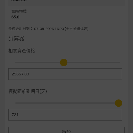
容所載的意見、預測及其他資料可予更改或刪除，而毋須作出通
實際槓桿
知。
65.8
任何指示價格報價、公開資料或分析是基於我們相信的假設及參
最後更新日期： 07-08-2026 16:20 (十五分鐘延遲)
數而預備的，不構成我們提出的意見。所用假設及參數並非唯一
試算器
可以合理選擇到的，因此並不保證該類報價單、公開資料或分析
為準確、完整或合理。我們不作陳述，亦不保證任何所示的指示
相關資產價格
表現或回報將來會實現。過去業績並不保證將來表現。網站內容
來自我們在所示日期時認為可靠之來源，且均以真誠提供，然
而，麥格理集團不作陳述，亦不保證網站內容在任何用途上均完
整、可靠、準確、合時或適合，亦不為資料的準確程度、完整性
及合時性負上責任，除非這是有關適用的的法律及/或法規所規
定。
模擬距離到期日(天)
網站內容不構成要約及徵求要約，或作為任何合約的根據，以購
買或銷售任何證券、貸款或其他工具。網站內容由麥格理集團所
準備的資料編製而成，但不包括麥格理集團職員所知的資料。
產
品的過去業績並不保證或預測將來表現。
重設