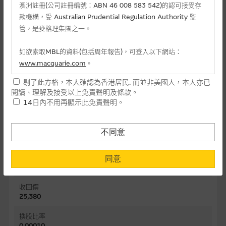
澳洲註冊(公司註冊編號：ABN 46 008 583 542)的認可接受存
款機構，受 Australian Prudential Regulation Authority 監
條款及概況
管，是麥格理集團之一。
牛熊證價格
0.039
如欲索取MBL的資料(包括周年報告)，可登入以下網站：
www.macquarie.com
。
相關資產價格
25,668.03
剔了此方格，本人確認為香港居民. 而並非美國人，本人亦已
本網站所載資料會隨時更改，而不作另行通知，如閣下欲取麥格
閱讀、理解及接受以上免責聲明及條款。
理的資料，可直接聯絡本集團職員。
牛證/熊證
14日內不用再顯示此免責聲明。
牛證
本網站所提供的內容和資料專為香港居民設計，並只提供香港市
民使用，並不提供或發售予美國人。本網站內容無意要約或唆使
行使價
不同意
25,280
閣下購買證券、基金單位或其他投資工具(不論在參考條款上或在
其他地方)，但清楚表明上述意圖的個別段落則屬例外。
到期日
同意
28-07-2028
提供網站內容的基準 – 使用時請考慮個人風險
收回價
網站內容來自我們在所示日期時認為可靠之來源，且均以真誠提
25,380
供。惟麥格理集團並無核實所有網站內容，故就閣下的目的而
言，網站內容可能未必完整或準確。麥格理集團不會，亦沒有義
換股比率
0.00010
務更新網站內容，或修正任何其後變為明顯失實之地方。網站內