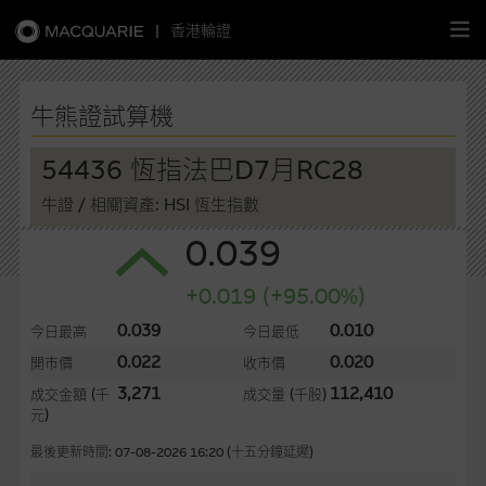
|
香港輪證
繁
簡
EN
牛熊證試算機
54436 恆指法巴D7月RC28
牛證
/ 相關資產: HSI 恆生指數
主頁
0.039
認股證
+0.019 (+95.00%)
牛熊證
0.039
0.010
今日最高
今日最低
0.022
0.020
開市價
收市價
選股攻略
3,271
112,410
成交金額
(千
成交量
(千股)
元)
中資股票專頁
最後更新時間: 07-08-2026 16:20 (十五分鐘延遲)