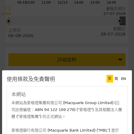
09:31
10:00
11:00
12/13
14:00
15:00
16:00
今日
最後交易日
-2026
27-07-2028
到期日
上市日
28-07-2028
06-08-2026
詳細資料
免責聲明
使用條款及免責聲明
繁
简
EN
牛熊證計算機只計算牛熊證的理論價值，讓閣下可理解牛熊證的理論
本網站
價值跟其他影響牛熊證價格因素的變化，而影響牛熊證價值之實際情
本網站為麥格理集團有限公司 (Macquarie Group Limited) (公
況的因素未必全部計算在內。牛熊證計算機只為歐式牛熊證使用。
司註冊編號：ABN 94 122 169 279) (”麥格理”) 及其相關法人團
請注意，牛熊證計算機計算出來的牛熊證理論價值僅供參考及教育用
體 (”麥格理集團”) 的正式網站。
途，並不構成提出銷售、徵求購買、建議或推薦你參與或完成任何交
易。
麥格理銀行有限公司 (Macquarie Bank Limited) ("MBL") 是於