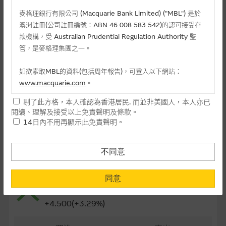
最後交易日(日-月-年)
24/11/2026
麥格理銀行有限公司 (Macquarie Bank Limited) ("MBL") 是於
澳洲註冊(公司註冊編號：ABN 46 008 583 542)的認可接受存
距離到期日
115日
款機構，受 Australian Prudential Regulation Authority 監
管，是麥格理集團之一。
每手(份)
10,000
如欲索取MBL的資料(包括周年報告)，可登入以下網站：
街貨量(百萬份)
0.32
www.macquarie.com
。
街貨百分比
0.80%
剔了此方格，本人確認為香港居民. 而並非美國人，本人亦已
本網站所載資料會隨時更改，而不作另行通知，如閣下欲取麥格
閱讀、理解及接受以上免責聲明及條款。
最後更新日期： 07-08-2026 16:20
理的資料，可直接聯絡本集團職員。
14日內不用再顯示此免責聲明。
本網站所提供的內容和資料專為香港居民設計，並只提供香港市
民使用，並不提供或發售予美國人。本網站內容無意要約或唆使
不同意
相關資產資料
閣下購買證券、基金單位或其他投資工具(不論在參考條款上或在
其他地方)，但清楚表明上述意圖的個別段落則屬例外。
1347 華虹半導體
同意
141.20
提供網站內容的基準 – 使用時請考慮個人風險
+4.500(+3.29%)
網站內容來自我們在所示日期時認為可靠之來源，且均以真誠提
供。惟麥格理集團並無核實所有網站內容，故就閣下的目的而