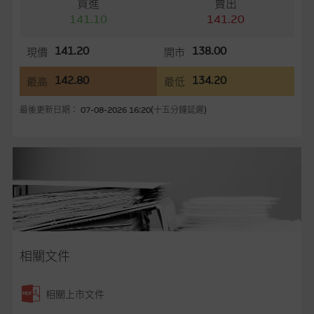
買進
賣出
言，網站內容可能未必完整或準確。麥格理集團不會，亦沒有義
141.10
141.20
務更新網站內容，或修正任何其後變為明顯失實之地方。網站內
容所載的意見、預測及其他資料可予更改或刪除，而毋須作出通
141.20
138.00
現價
開市
知。
142.80
134.20
最高
最低
任何指示價格報價、公開資料或分析是基於我們相信的假設及參
數而預備的，不構成我們提出的意見。所用假設及參數並非唯一
最後更新日期： 07-08-2026 16:20(十五分鐘延遲)
可以合理選擇到的，因此並不保證該類報價單、公開資料或分析
為準確、完整或合理。我們不作陳述，亦不保證任何所示的指示
表現或回報將來會實現。過去業績並不保證將來表現。網站內容
來自我們在所示日期時認為可靠之來源，且均以真誠提供，然
而，麥格理集團不作陳述，亦不保證網站內容在任何用途上均完
整、可靠、準確、合時或適合，亦不為資料的準確程度、完整性
及合時性負上責任，除非這是有關適用的的法律及/或法規所規
定。
相關文件
網站內容不構成要約及徵求要約，或作為任何合約的根據，以購
買或銷售任何證券、貸款或其他工具。網站內容由麥格理集團所
相關上市文件
準備的資料編製而成，但不包括麥格理集團職員所知的資料。
產