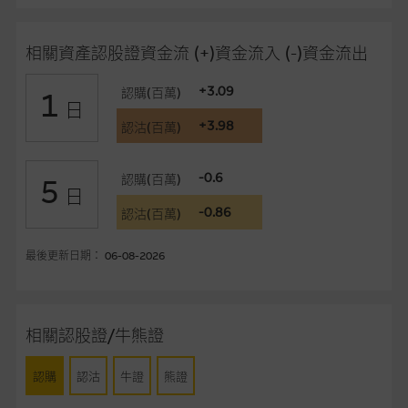
品的過去業績並不保證或預測將來表現。
在法律最大許可的情況下，麥格理集團及其任何相關公司或其董
相關資產認股證資金流 (+)資金流入 (-)資金流出
事、高層職員、僱員或代理人不作陳述，亦不保證網站內容，或
任何與本網站相連結的第三者網站，在任何用途方面均可靠、完
+3.09
認購(百萬)
1
日
整、合時及準確，對任何因任何形式(包括疏忽)由於網站內容的
+3.98
認沽(百萬)
錯誤、失實、遺漏、或任何人士對網站內容的依賴而導致的損失
或損毀，亦一概不會承擔責任或債務。
-0.6
認購(百萬)
5
日
本使用條款的所有方面均受香港法例管限。
-0.86
認沽(百萬)
與結構性產品有關的風險
最後更新日期： 06-08-2026
結構性產品並無抵押品，如發行人無力償債或違約，投資者可能
無法收回部份或全部應收款項。結構性產品價格可升可跌。過往
表現並不反映未來表現。產品的第二市場可能有限而麥格理資本
股份有限公司可能是唯一報價方。閣下應閱讀載于
相關認股證/牛熊證
www.warrants.com.hk
之上市文件以瞭解結構性產品的詳情及
自行評估箇中風險。如有需要，請徵詢獨立之專業意見。牛熊證
認購
認沽
牛證
熊證
備有強制贖回機制可能被提早終止，届時(i) N類牛熊證投資者會