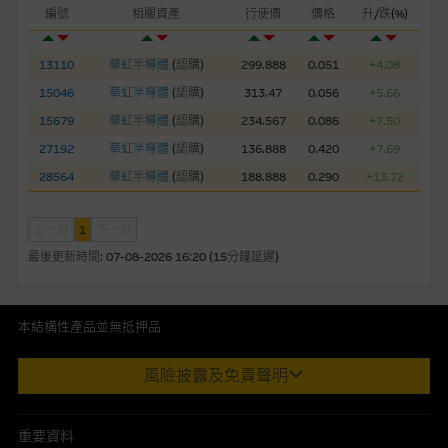
損失全部投資；而(ii)R類牛熊證之剩餘價值則可能為零。
編號
相關資產
行使價
價格
升/跌(%)
網站連結
13110
華虹半導體
(
認購
)
299.888
0.051
+4.08
本網站或載有連接非由麥格理集團管理的網站的連結。此等連結
15046
華虹半導體
(
認購
)
313.47
0.056
+5.66
純為方便閣下取得更多關於市場上相關產品及機構的資訊。麥格
15679
華虹半導體
(
認購
)
234.567
0.086
+7.50
理集團對此等網站的內容及所介紹的產品或服務，均無任何操控
27192
華虹半導體
(
認購
)
136.888
0.420
+7.69
權，因此對此等網站的內容及所介紹服務或產品是否準確或合
適，不作任何聲明。麥格理集團建議閣下自行向本網站述及或連
28564
華虹半導體
(
認購
)
188.888
0.290
+13.72
接的第三者查詢。此外，載有第三者網站的連結，不應視為該第
三者推介本網站。
上一頁
1
下一頁
最後更新時間:
07-08-2026 16:20 (15分鐘延遲)
本網站雖連接第三者管理的網站，但麥格理集團並非授權網站瀏
覽者複製此等網站的任何內容，因該等內容可能屬他人的知識產
權。
本結構性產品並無抵押品
此內容來自我們在所示日期時認為可靠之來源，且均以真誠提供。然
經由本網站接觸到的軟件應用
風險披露及免責聲明
而，Macquarie Capital Limited (CE No. AAC 534)(「 MCL 」)不作陳
部分可經本網站連結下載的軟件程式屬於第三者的產品。閣下使
述，亦不保證此內容在任何用途上均完整、可靠、準確、合時或適合，
用此等屬於第三者的軟件，須自負全責。此等軟件的使用，可能
亦不為資料的準確程度、完整性及合時性負上責任。
重要資料
受軟件持有人訂出的使用條款約束。