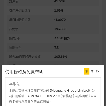
對沖值
41.06%
引伸波幅敏感度
1.69%
每日時間值損耗
-1.0970
行使價
193.888
價內/外
37.3% 價外
實際槓桿
3.2
過去30日正股歷史波幅
103.86%
槓桿比率
7.8
使用條款及免責聲明
繁
简
EN
溢價
50.20%
本網站
引伸波幅
104.42%
本網站為麥格理集團有限公司 (Macquarie Group Limited) (公
到期日(日-月-年)
30/11/2026
司註冊編號：ABN 94 122 169 279) (”麥格理”) 及其相關法人團
體 (”麥格理集團”) 的正式網站。
上市日(日-月-年)
08/05/2026