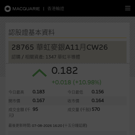
|
香港輪證
繁
簡
EN
認股證基本資料
28765 華虹麥銀A11月CW26
認購
/ 相關資產: 1347 華虹半導體
主頁
0.182
認股證
+0.018 (+10.98%)
牛熊證
0.183
0.156
今日最高
今日最低
0.167
0.164
開市價
收市價
選股攻略
95
570
成交金額
(千
成交量
(千股)
元)
中資股票專頁
最後更新時間: 07-08-2026 16:20 (十五分鐘延遲)