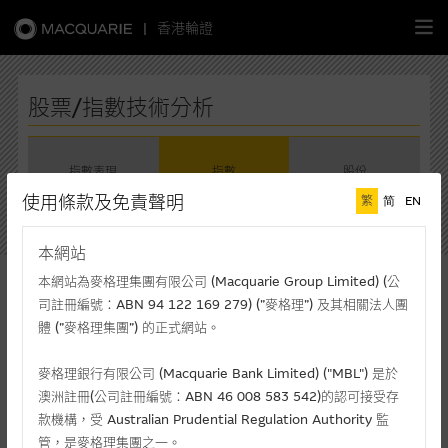
|
香港輪證
繁
簡
EN
股票/指數技術分析
指數表現
指數
股份
主頁
使用條款及免責聲明
繁
简
EN
請選擇指數
認股證
本網站
上證綜合指數
本網站為麥格理集團有限公司 (Macquarie Group Limited) (公
牛熊證
上證綜合指數
司註冊編號：ABN 94 122 169 279) (”麥格理”) 及其相關法人團
體 (”麥格理集團”) 的正式網站。
選股攻略
現價(港元)
升/跌(%)
最高價
3,940.04
+1.02%
3,940.94
麥格理銀行有限公司 (Macquarie Bank Limited) ("MBL") 是於
澳洲註冊(公司註冊編號：ABN 46 008 583 542)的認可接受存
中資股票專頁
最低價
成交額(千元)
款機構，受 Australian Prudential Regulation Authority 監
3,885.63
1,209,543,557
管，是麥格理集團之一。