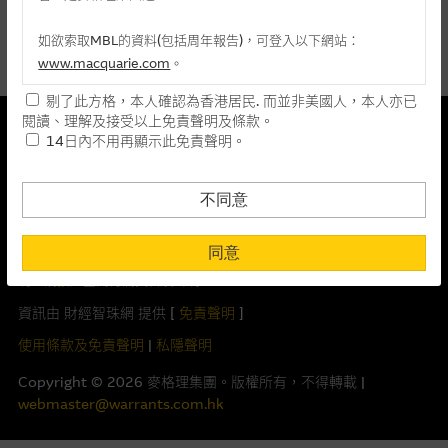
麥格理投資教室
最後更新時間: 07-08-2026 16:35
如欲索取MBL的資料(包括周年報告)，可登入以下網站：
會員專區
指數圖表
www.macquarie.com
。
剔了此方格，本人確認為香港居民. 而並非美國人，本人亦已
關於我們
本網站所載資料會隨時更改，而不作另行通知，如閣下欲取麥格
本結構性產品並無抵押品
閱讀、理解及接受以上免責聲明及條款。
理的資料，可直接聯絡本集團職員。
14日內不用再顯示此免責聲明。
此內容來自我們在所示日期時認為可靠之來源，且均以真誠提供。然
風險披露及免責聲明
本網站所提供的內容和資料專為香港居民設計，並只提供香港市
而，Macquarie Capital Limited (CE No. AAC 534)(「 MCL 」)不作陳
民使用，並不提供或發售予美國人。本網站內容無意要約或唆使
述，亦不保證此內容在任何用途上均完整、可靠、準確、合時或適合，
不同意
閣下購買證券、基金單位或其他投資工具(不論在參考條款上或在
亦不為資料的準確程度、完整性及合時性負上責任。
重要資料
其他地方)，但清楚表明上述意圖的個別段落則屬例外。
同意
本網址由香港證券及期貨事務監察委員會註冊交易商MCL提供。MCL為
閣下在瀏覽本網站之時，已明白及同意本網站之所有條款及私隱權聲
本文所提及上市股份有關的Macquarie Bank Limited (ABN 46 008
明。請
按此
查閱有關資料及聲明。
提供網站內容的基準 – 使用時請考慮個人風險
583 542)(「MBL」)發行的衍生權證及/或牛熊證及/或交易期權的莊家
資訊由 財經智珠網 提供 [
免責聲明
]
網站內容來自我們在所示日期時認為可靠之來源，且均以真誠提
及/或流通量提供者。本網站內容僅為香港居民設計，並只供香港市民使
供。惟麥格理集團並無核實所有網站內容，故就閣下的目的而
用，不適用於美國人或其他國家之居民。本網址提供之任何資料包括任
使用條款及免責聲明
|
私隱聲明
言，網站內容可能未必完整或準確。麥格理集團不會，亦沒有義
何參考條款僅為提供資料之用途，並不構成提出銷售、徵求購買、建議
Copyright ©
2026
麥格理集團。版權所有，不得轉載 |
務更新網站內容，或修正任何其後變為明顯失實之地方。網站內
或推薦你參與或完成任何交易，或提供任何投資建議或服務。結構性產
webmaster@warrants.com.hk
容所載的意見、預測及其他資料可予更改或刪除，而毋須作出通
品之價格可升可跌，在若干情況下，投資者可能會損失部分或全部投
知。
資。投資者應閱讀上市文件內有關認股證及牛熊證及結構性產品的全部