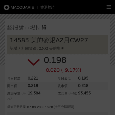
|
香港輪證
繁
簡
EN
認股證市場持貨
14583 美的麥銀A2月CW27
認購
/ 相關資產: 0300 美的集團
主頁
0.198
認股證
-0.020 (-9.17%)
牛熊證
0.221
0.195
今日最高
今日最低
0.218
0.218
開市價
收市價
選股攻略
19,384
93,455
成交金額
(千
成交量
(千股)
元)
中資股票專頁
最後更新時間: 07-08-2026 16:20 (十五分鐘延遲)