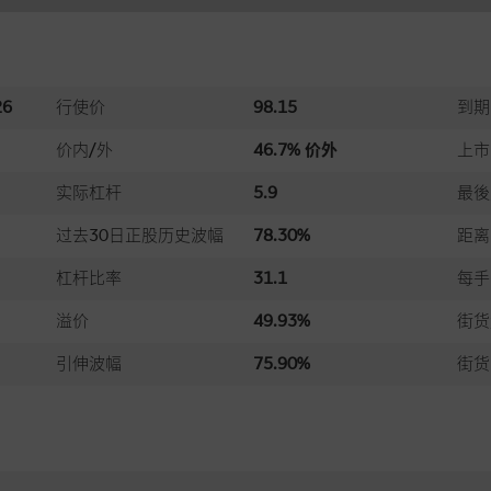
6
行使价
98.15
到期
价内/外
46.7% 价外
上市
实际杠杆
5.9
最後
过去30日正股历史波幅
78.30%
距离
杠杆比率
31.1
每手
溢价
49.93%
街货
引伸波幅
75.90%
街货