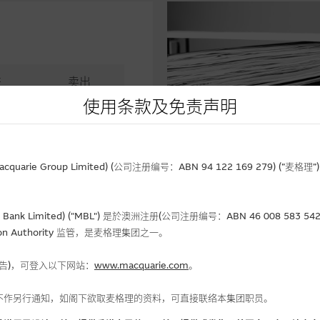
进
卖出
0
66.95
使用条款及免责声明
相关文件
5.80
-
rie Group Limited) (公司注册编号：ABN 94 122 169 279) (”麦
4.75
Bank Limited) ("MBL") 是於澳洲注册(公司注册编号：ABN 46 008 58
gulation Authority 监管，是麦格理集团之一。
报告)，可登入以下网站：
www.macquarie.com
。
金流入 (-)资金流出
不作另行通知，如阁下欲取麦格理的资料，可直接联络本集团职员。
+0.61