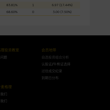
83.81%
1
6.97 (17.44%)
68.60%
0
3.00 (7.50%)
可升可跌。过往表现并不反映未
ts.com.hk
之上市文件以了解结构
届时(i) N类牛熊证投资者会
格理投资教室
会员地带
问问题
自选投资组合分析
认股证/牛熊证选择
过往成交纪录
构的资讯。麦格理集团对此等网
到期日分布
，不作任何声明。麦格理集团建
於麦格理
於我们
属他人的知识产权。
络我们