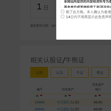
认购(百万)
本网站所提供的内容和资料专为
1
日
基金单位或其他投资工具(不论在
-1.22
认沽(百万)
剔了此方格，本人确认为香港
14日内不用再显示此免责声
提供网站内容的基准 － 
最後更新日期： 07-08-2026
网站内容来自我们在所示日期时
未必完整或准确。麦格理集团不
予更改或删除，而毋须作出通知
任何指示价格报价丶公开资料或
相关认股证/牛熊证
的，因此并不保证该类报价单丶
绩并不保证将来表现。网站内容
何用途上均完整丶可靠丶准确丶
认购
认沽
牛证
熊证
网站内容不构成要约及徵求要约
相关资产
而成，但不包括麦格理集团职员
编号
相关资产
现价
在法律最大许可的情况下，麦格
15969
中芯国际
(
认购
)
66.90
连结的第三者网站，在任何用途
20041
中芯国际
(
认购
)
66.90