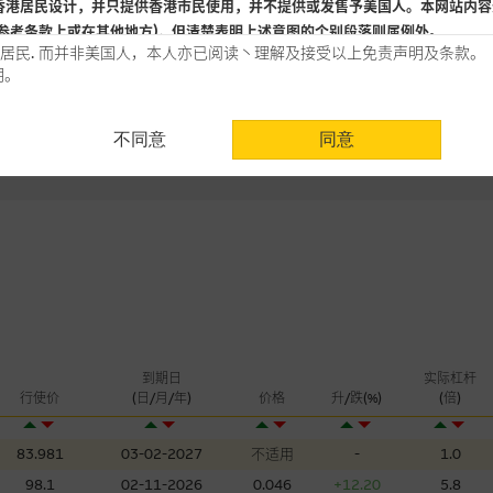
认购(百万)
香港居民设计，并只提供香港市民使用，并不提供或发售予美国人。本网站内容
5
日
参考条款上或在其他地方)，但清楚表明上述意图的个别段落则属例外。
+1.79
认沽(百万)
居民. 而并非美国人，本人亦已阅读丶理解及接受以上免责声明及条款。
明。
使用时请考虑个人风险
不同意
同意
认为可靠之来源，且均以真诚提供。惟麦格理集团并无核实所有网站内容，故就
会，亦没有义务更新网站内容，或修正任何其後变为明显失实之地方。网站内容
。
分析是基於我们相信的假设及参数而预备的，不构成我们提出的意见。所用假设
公开资料或分析为准确丶完整或合理。我们不作陈述，亦不保证任何所示的指示
来自我们在所示日期时认为可靠之来源，且均以真诚提供，然而，麦格理集团不
合时或适合，亦不为资料的准确程度丶完整性及合时性负上责任，除非这是有关
，或作为任何合约的根据，以购买或销售任何证券丶贷款或其他工具。网站内容
到期日
实际杠杆
所知的资料。
产品的过去业绩并不保证或预测将来表现。
行使价
(日/月/年)
价格
升/跌(%)
(倍)
理集团及其任何相关公司或其董事丶高层职员丶雇员或代理人不作陈述，亦不保
83.981
03-02-2027
不适用
-
1.0
方面均可靠丶完整丶合时及准确，对任何因任何形式(包括疏忽)由於网站内容的
98.1
02-11-2026
0.046
+12.20
5.8