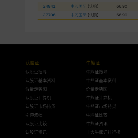
网站内容的依赖而导致的损失或
24841
中芯国际
(
认购
)
66.90
本使用条款的所有方面均受香港
27706
中芯国际
(
认购
)
66.90
与结构性产品有关的风险
结构性产品并无抵押品，如发行
来表现。产品的第二市场可能有
性产品的详情及自行评估箇中风险
认股证
牛熊证
损失全部投资；而(ii)R类牛熊
认股证搜寻
牛熊证搜寻
认股证基本资料
牛熊证基本资料
网站连结
价量走势图
价量走势图
本网站或载有连接非由麦格理集
认股证计算机
牛熊证计算机
站的内容及所介绍的产品或服务
认股证市场持货
牛熊证市场持货
议阁下自行向本网站述及或连接
引伸波幅
牛熊证比较
认股证比较
牛熊证资讯
本网站虽连接第三者管理的网站
认股证资讯
十大牛熊证排行榜