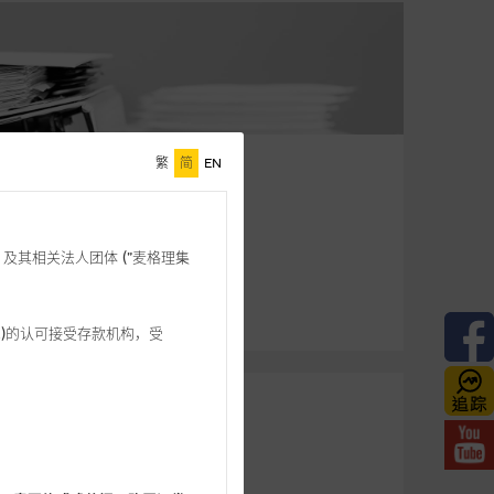
繁
简
EN
格理”) 及其相关法人团体 (”麦格理集
3 542)的认可接受存款机构，受