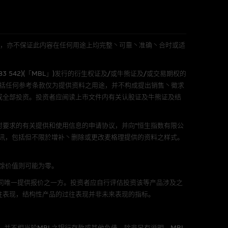
件的使用，可能受软件持有人订
L 」)不作陈述，亦不保证此内容在任何用途上均完整丶可靠丶准确丶合时或适
责任。麦格理集团并且对此等软件
583 542)(「MBL」)发行的衍生权证及/或牛熊证及/或交易期权的
不论是否属於第三者)而出现电脑
包括任何参考条款仅为提供资料之用途，并不构成提出销售丶徵求
或全部投资。投资者应阅读上市文件内有关认股证及牛熊证及结
要求的有关提供和使用信息的申请协议，并向“恒生指数有限公
讯，包括但不限於增补丶删除或更改麦格理提供的资料之样式。
料已载列於基本上市文件及相关之
剩馀价值则可能为零。
公司唯一提供报价之一方。投资者应自行评估投资该等产品涉及之
往表现，结构性产品的过往表现并非未来表现的指标。
的书面同意前，不可复制丶改编
。
，并不相当於MBL之银行存款或其他负债。除非另有说明，MBL