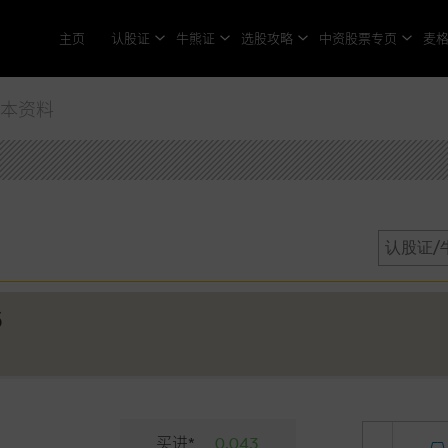
主页
认股证
牛熊证
选股攻略
中资股票专页
麦
基本资料
6
买进*
0.043