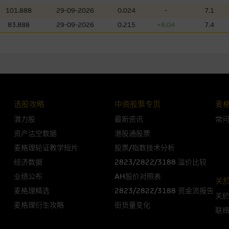
损毁，亦一概不会承担责任或债务。
101.888
29-09-2026
0.024
-
7.1
法例管限。
83.888
29-09-2026
0.215
+8.04
7.4
人无力偿债或违约，投资者可能无法收回部份或全部应收款项。结构性产品价格
限而麦格理资本股份有限公司可能是唯一报价方。阁下应阅读载于
www.warran
。如有需要，请征询独立之专业意见。牛熊证备有强制赎回机制可能被提早终止，
选股攻略
中资股票专页
麦
证之剩馀价值则可能为零。
潜力股
最新资讯
常
资产沽空数据
港股通股票
麦格理轮证教学短片
股票/指数技术分析
团管理的网站的连结。此等连结纯为方便阁下取得更多关於市场上相关产品及机
经济数据
2823/2822/3188 溢价比较
，均无任何操控权，因此对此等网站的内容及所介绍服务或产品是否准确或合适
业绩公布
AH股价对照表
关
的第三者查询。此外，载有第三者网站的连结，不应视为该第三者推介本网站。
麦格理精选
2823/2822/3188 资金流报告
关
麦格理衍生攻略
街货量变化
，但麦格理集团并非授权网站浏览者复制此等网站的任何内容，因该等内容可能
联