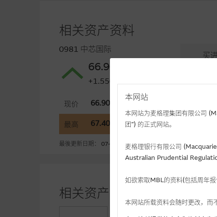
相关资产资料
0981 中芯国际
买
66.90
66.9
+1.550(+2.37%)
本网站
66.90
6
现价
开市
本网站为麦格理集团有限公司 (Macqua
67.40
6
最高
最低
团”) 的正式网站。
最後更新日期： 07-08-2026 16:20 (十五分钟延迟)
麦格理银行有限公司 (Macquarie 
Australian Prudential Re
如欲索取MBL的资料(包括周年
相关资产认股证资金流 (+)资
本网站所载资料会随时更改，而
-2.65