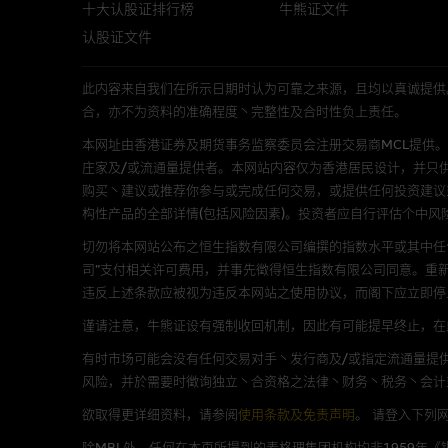
十大认股证排行榜
牛熊证文件
经由本网站接触到的软件
认股证文件
部分可经本网站连结下载的软件
出的使用条款约束。
此内容来自我们在所示日期时认为可靠之来源，且均以真诚提供。然而，Mac
合，亦不为资料的准确程度丶完整性及合时性负上责任。
在法律容许的所有范围内，麦格
本网址由香港证券及期货事务监察委员会注册交易商MCL提供。MCL为本文
不作任何声明，也不提供任何保
庄家及/或流通量提供者。本网站内容仅为香港居民设计，并只
病毒或任何其他後果所导致的任何
购买丶建议或推荐你参与或完成任何交易，或提供任何投资建议
构性产品的全部详情(包括风险因素)。投资者应自行评估个中风
基本上市文件及补充上市
切勿将本网站公布之恒生指数有限公司编撰的指数水平或其中任
司”支付相关许可费用，并事先徵得恒生指数有限公司同意。重
就有关MBL每次发行之认股证及
违反上述条款应被视为违反本网站之使用协议，而阁下应立即停
补充上市文件内。该等文件之英
谨请注意，牛熊证设有强制收回机制，因此有可能提早终止，在此情
有时市场可能会没有任何交易对手丶发行商及/或指定流通量提供
版权及商标
风险，并於需要时徵询独立丶合资格之法律丶财务丶税务丶会计
麦格理集团为本网站内容的版权
欲取得更详细资料，请参阅
使用条款及免责声明
。
请登入下列
丶上载丶连结丶组帧丶广播丶发
除MBL外，任何在本页所提到的麦格理集团机构均非1959年