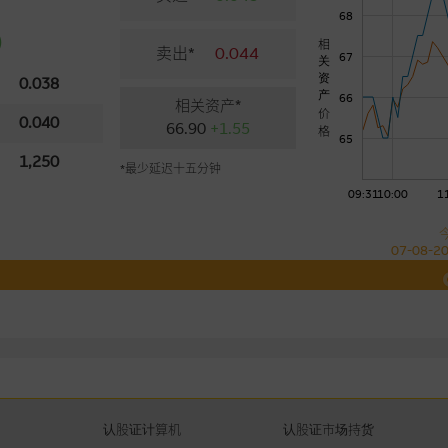
68
)
相
卖出*
0.044
67
关
资
0.038
产
66
相关资产*
价
0.040
66.90
+1.55
格
65
1,250
*最少延迟十五分钟
09:31
10:00
1
07-08-2
认股证计算机
认股证市场持货