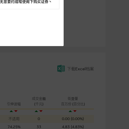
无意要约或唆使阁下购买证券丶
阁下的目的而言，网站内容可能
所载的意见丶预测及其他资料可
及参数并非唯一可以合理选择到
下载Excel档案
表现或回报将来会实现。过去业
作陈述，亦不保证网站内容在任
适用的的法律及/或法规所规定。
由麦格理集团所准备的资料编制
成交金额
街货量
引伸波幅
(千元)
百万份 (百分比)
证网站内容，或任何与本网站相
不适用
0
0.00 (0.00%)
错误丶失实丶遗漏丶或任何人士对
74.25%
33
4.83 (4.83%)