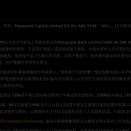
应用
程式属於第三者的产品。阁下使用此等属於第三者的软件，须自负全责。此等软
quarie Capital Limited (CE No. AAC 534)(「 MC
理集团概不承担经由本网站使用或下载任何软件(不论是否属於第三者)而引起的
所提及上市股份有关的Macquarie Bank Limited (ABN 46 008 
证，特别是在法律容许的所有范围内，概不负责经由本网站使用或下载任何软件(
供香港市民使用，不适用於美国人或其他国家之居民。本网址提供之任何资料
损失(包括但不限於数据遗失丶业务运作受干扰及盈利亏损)。
或服务。结构性产品之价格可升可跌，在若干情况下，投资者可能会损失部分
险，并於需要时寻求专业意见。
文件
何相关资料重新转载给任何其他人，除非阁下已经签署了恒生指数有限公司不时
新转载指使用者在取得相关资料後向任何其他人以任何形式修改其版本传播该资
/或牛熊证而言，认股证及/或牛熊证之条款及条件以及发行商的财务与其他资
止使用本网站。
文版及中译版见於本网站。
况下(i)N类牛熊证投资者会损失於牛熊证的全部投资；而(ii)R类牛熊证之
者，MCL可能是为MBL发行之认股证及/或牛熊证在香港交易及结算所有限
或其他专业顾问，以确保所作之任何决定能符合你个人及财务状况。凡提述过
持有人或获准使用者。除非浏览内容所需或为法律容许，阁下在获得麦格理集团
网页
Company Disclosures
,查阅与麦格理集团有企业融资业务关系的上市法团
放或以任何其他形式传递本网站的内容。
《银行法》(澳大利亚联邦)下认可之接受存款机构。该等机构及结构性产品之责任