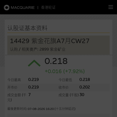
|
香港轮证
繁
简
EN
认股证基本资料
14429 紫金花旗A7月CW27
认购
/ 相关资产: 2899 紫金矿业
主页
0.218
认股证
+0.016 (+7.92%)
牛熊证
0.219
0.218
今日最高
今日最低
0.219
0.202
开市价
收市价
选股攻略
7
30
成交金额
(千
成交量
(千股)
元)
中资股票专页
最後更新时间: 07-08-2026 16:20 (十五分钟延迟)