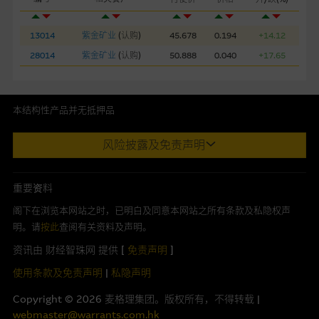
纯为方便阁下取得更多关於市场上相关产品及机构的资讯。麦格
理集团对此等网站的内容及所介绍的产品或服务，均无任何操控
13014
紫金矿业
(
认购
)
45.678
0.194
+14.12
权，因此对此等网站的内容及所介绍服务或产品是否准确或合
28014
紫金矿业
(
认购
)
50.888
0.040
+17.65
适，不作任何声明。麦格理集团建议阁下自行向本网站述及或连
接的第三者查询。此外，载有第三者网站的连结，不应视为该第
三者推介本网站。
本结构性产品并无抵押品
本网站虽连接第三者管理的网站，但麦格理集团并非授权网站浏
此内容来自我们在所示日期时认为可靠之来源，且均以真诚提供。然
风险披露及免责声明
览者复制此等网站的任何内容，因该等内容可能属他人的知识产
而，Macquarie Capital Limited (CE No. AAC 534)(「 MCL 」)不作陈
权。
述，亦不保证此内容在任何用途上均完整丶可靠丶准确丶合时或适合，
亦不为资料的准确程度丶完整性及合时性负上责任。
重要资料
经由本网站接触到的软件应用
本网址由香港证券及期货事务监察委员会注册交易商MCL提供。MCL为
阁下在浏览本网站之时，已明白及同意本网站之所有条款及私隐权声
部分可经本网站连结下载的软件程式属於第三者的产品。阁下使
本文所提及上市股份有关的Macquarie Bank Limited (ABN 46 008
明。请
按此
查阅有关资料及声明。
用此等属於第三者的软件，须自负全责。此等软件的使用，可能
583 542)(「MBL」)发行的衍生权证及/或牛熊证及/或交易期权的庄家
资讯由 财经智珠网 提供 [
免责声明
]
受软件持有人订出的使用条款约束。
及/或流通量提供者。本网站内容仅为香港居民设计，并只供香港市民使
用，不适用於美国人或其他国家之居民。本网址提供之任何资料包括任
使用条款及免责声明
|
私隐声明
在法律容许的所有范围内，麦格理集团概不承担经由本网站使用
何参考条款仅为提供资料之用途，并不构成提出销售丶徵求购买丶建议
Copyright ©
2026
麦格理集团。版权所有，不得转载 |
或下载任何软件(不论是否属於第三者)而引起的责任。麦格理集
或推荐你参与或完成任何交易，或提供任何投资建议或服务。结构性产
webmaster@warrants.com.hk
团并且对此等软件不作任何声明，也不提供任何保证，特别是在