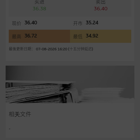
买进
卖出
36.38
36.40
任何指示价格报价丶公开资料或分析是基於我们相信的假设及参
数而预备的，不构成我们提出的意见。所用假设及参数并非唯一
36.40
35.24
现价
开市
可以合理选择到的，因此并不保证该类报价单丶公开资料或分析
为准确丶完整或合理。我们不作陈述，亦不保证任何所示的指示
36.72
34.92
最高
最低
表现或回报将来会实现。过去业绩并不保证将来表现。网站内容
最後更新日期： 07-08-2026 16:20 (十五分钟延迟)
来自我们在所示日期时认为可靠之来源，且均以真诚提供，然
而，麦格理集团不作陈述，亦不保证网站内容在任何用途上均完
整丶可靠丶准确丶合时或适合，亦不为资料的准确程度丶完整性
及合时性负上责任，除非这是有关适用的的法律及/或法规所规
定。
网站内容不构成要约及徵求要约，或作为任何合约的根据，以购
买或销售任何证券丶贷款或其他工具。网站内容由麦格理集团所
准备的资料编制而成，但不包括麦格理集团职员所知的资料。
产
相关文件
品的过去业绩并不保证或预测将来表现。
-
在法律最大许可的情况下，麦格理集团及其任何相关公司或其董
事丶高层职员丶雇员或代理人不作陈述，亦不保证网站内容，或