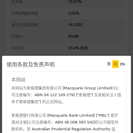
对冲值
72.37%
引伸波幅敏感度
1.02%
每日时间值损耗
-0.1532
行使价
30.88
价内/外
15.2% 价内
实际杠杆
2.4
使用条款及免责声明
繁
简
EN
过去30日正股历史波幅
49.34%
本网站
杠杆比率
3.3
本网站为麦格理集团有限公司 (Macquarie Group Limited) (公
溢价
14.78%
司注册编号：ABN 94 122 169 279) (”麦格理”) 及其相关法人团
体 (”麦格理集团”) 的正式网站。
引伸波幅
61.98%
麦格理银行有限公司 (Macquarie Bank Limited) ("MBL") 是於
到期日(日/月/年)
05/07/2027
澳洲注册(公司注册编号：ABN 46 008 583 542)的认可接受存
上市日(日/月/年)
款机构，受 Australian Prudential Regulation Authority 监
30/06/2026