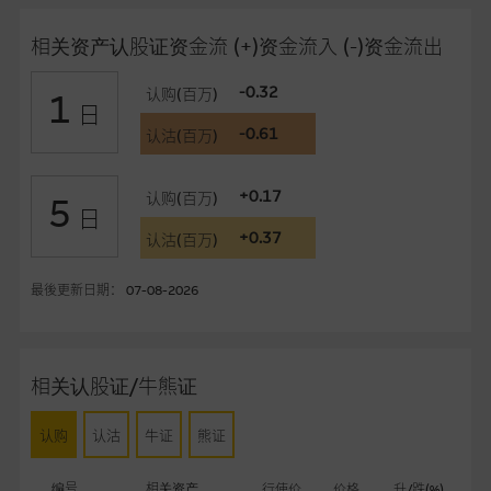
任何与本网站相连结的第三者网站，在任何用途方面均可靠丶完
整丶合时及准确，对任何因任何形式(包括疏忽)由於网站内容的
相关资产认股证资金流 (+)资金流入 (-)资金流出
错误丶失实丶遗漏丶或任何人士对网站内容的依赖而导致的损失
或损毁，亦一概不会承担责任或债务。
-0.32
认购(百万)
1
日
-0.61
认沽(百万)
本使用条款的所有方面均受香港法例管限。
与结构性产品有关的风险
+0.17
认购(百万)
5
日
结构性产品并无抵押品，如发行人无力偿债或违约，投资者可能
+0.37
认沽(百万)
无法收回部份或全部应收款项。结构性产品价格可升可跌。过往
表现并不反映未来表现。产品的第二市场可能有限而麦格理资本
最後更新日期： 07-08-2026
股份有限公司可能是唯一报价方。阁下应阅读载于
www.warrants.com.hk
之上市文件以了解结构性产品的详情及
自行评估箇中风险。如有需要，请征询独立之专业意见。牛熊证
备有强制赎回机制可能被提早终止，届时(i) N类牛熊证投资者会
相关认股证/牛熊证
损失全部投资；而(ii)R类牛熊证之剩馀价值则可能为零。
认购
认沽
牛证
熊证
网站连结
本网站或载有连接非由麦格理集团管理的网站的连结。此等连结
编号
相关资产
行使价
价格
升/跌(%)