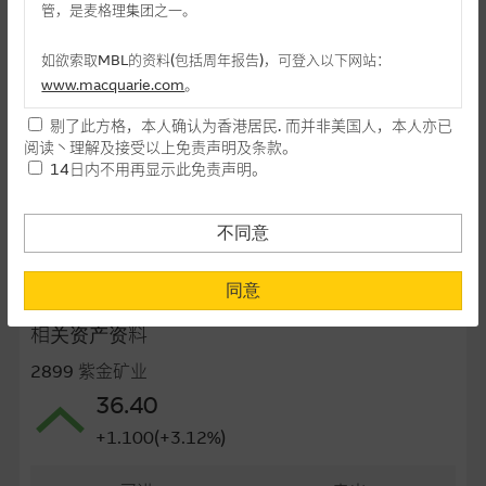
管，是麦格理集团之一。
最後交易日(日/月/年)
28/06/2027
如欲索取MBL的资料(包括周年报告)，可登入以下网站：
距离到期日
332日
www.macquarie.com
。
每手(份)
10,000
剔了此方格，本人确认为香港居民. 而并非美国人，本人亦已
本网站所载资料会随时更改，而不作另行通知，如阁下欲取麦格
阅读丶理解及接受以上免责声明及条款。
街货量(百万份)
0.91
理的资料，可直接联络本集团职员。
14日内不用再显示此免责声明。
街货百分比
0.91%
本网站所提供的内容和资料专为香港居民设计，并只提供香港市
民使用，并不提供或发售予美国人。本网站内容无意要约或唆使
不同意
最後更新日期： 07-08-2026 16:20 (十五分钟延迟)
阁下购买证券丶基金单位或其他投资工具(不论在参考条款上或在
其他地方)，但清楚表明上述意图的个别段落则属例外。
同意
提供网站内容的基准 － 使用时请考虑个人风险
相关资产资料
网站内容来自我们在所示日期时认为可靠之来源，且均以真诚提
2899 紫金矿业
供。惟麦格理集团并无核实所有网站内容，故就阁下的目的而
36.40
言，网站内容可能未必完整或准确。麦格理集团不会，亦没有义
务更新网站内容，或修正任何其後变为明显失实之地方。网站内
+1.100(+3.12%)
容所载的意见丶预测及其他资料可予更改或删除，而毋须作出通
知。