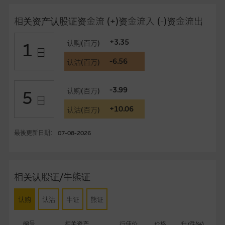
事丶高层职员丶雇员或代理人不作陈述，亦不保证网站内容，或
任何与本网站相连结的第三者网站，在任何用途方面均可靠丶完
相关资产认股证资金流 (+)资金流入 (-)资金流出
整丶合时及准确，对任何因任何形式(包括疏忽)由於网站内容的
错误丶失实丶遗漏丶或任何人士对网站内容的依赖而导致的损失
+3.35
认购(百万)
1
或损毁，亦一概不会承担责任或债务。
日
-6.56
认沽(百万)
本使用条款的所有方面均受香港法例管限。
-3.99
认购(百万)
5
与结构性产品有关的风险
日
+10.06
结构性产品并无抵押品，如发行人无力偿债或违约，投资者可能
认沽(百万)
无法收回部份或全部应收款项。结构性产品价格可升可跌。过往
表现并不反映未来表现。产品的第二市场可能有限而麦格理资本
最後更新日期： 07-08-2026
股份有限公司可能是唯一报价方。阁下应阅读载于
www.warrants.com.hk
之上市文件以了解结构性产品的详情及
自行评估箇中风险。如有需要，请征询独立之专业意见。牛熊证
相关认股证/牛熊证
备有强制赎回机制可能被提早终止，届时(i) N类牛熊证投资者会
损失全部投资；而(ii)R类牛熊证之剩馀价值则可能为零。
认购
认沽
牛证
熊证
网站连结
编号
相关资产
行使价
价格
升/跌(%)