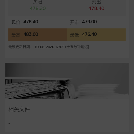
买进
卖出
知。
478.20
478.40
任何指示价格报价丶公开资料或分析是基於我们相信的假设及参
478.40
479.00
现价
开市
数而预备的，不构成我们提出的意见。所用假设及参数并非唯一
可以合理选择到的，因此并不保证该类报价单丶公开资料或分析
483.60
476.40
最高
最低
为准确丶完整或合理。我们不作陈述，亦不保证任何所示的指示
表现或回报将来会实现。过去业绩并不保证将来表现。网站内容
最後更新日期： 10-08-2026 12:05 (十五分钟延迟)
来自我们在所示日期时认为可靠之来源，且均以真诚提供，然
而，麦格理集团不作陈述，亦不保证网站内容在任何用途上均完
整丶可靠丶准确丶合时或适合，亦不为资料的准确程度丶完整性
及合时性负上责任，除非这是有关适用的的法律及/或法规所规
定。
网站内容不构成要约及徵求要约，或作为任何合约的根据，以购
买或销售任何证券丶贷款或其他工具。网站内容由麦格理集团所
准备的资料编制而成，但不包括麦格理集团职员所知的资料。
产
相关文件
品的过去业绩并不保证或预测将来表现。
-
在法律最大许可的情况下，麦格理集团及其任何相关公司或其董