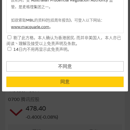
款机构，受 Australian Prudential Regulation Authority 监
管，是麦格理集团之一。
最後交易日(日/月/年)
28/06/2027
距离到期日
329日
如欲索取MBL的资料(包括周年报告)，可登入以下网站：
www.macquarie.com
。
每手(份)
5,000
剔了此方格，本人确认为香港居民. 而并非美国人，本人亦已
本网站所载资料会随时更改，而不作另行通知，如阁下欲取麦格
街货量(百万份)
13.65
阅读丶理解及接受以上免责声明及条款。
理的资料，可直接联络本集团职员。
14日内不用再显示此免责声明。
街货百分比
9.10%
本网站所提供的内容和资料专为香港居民设计，并只提供香港市
民使用，并不提供或发售予美国人。本网站内容无意要约或唆使
最後更新日期： 10-08-2026 12:05 (十五分钟延迟)
不同意
阁下购买证券丶基金单位或其他投资工具(不论在参考条款上或在
其他地方)，但清楚表明上述意图的个别段落则属例外。
同意
相关资产资料
提供网站内容的基准 － 使用时请考虑个人风险
0700 腾讯控股
网站内容来自我们在所示日期时认为可靠之来源，且均以真诚提
478.40
供。惟麦格理集团并无核实所有网站内容，故就阁下的目的而
言，网站内容可能未必完整或准确。麦格理集团不会，亦没有义
-0.400(-0.08%)
务更新网站内容，或修正任何其後变为明显失实之地方。网站内
容所载的意见丶预测及其他资料可予更改或删除，而毋须作出通