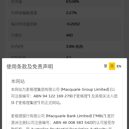
对冲值
63.08%
引伸波幅敏感度
2.27%
每日时间值损耗
-0.2052
行使价
460
价内/外
3.8% 价内
实际杠杆
4.1
使用条款及免责声明
繁
简
EN
过去30日正股历史波幅
42.76%
杠杆比率
6.6
本网站
本网站为麦格理集团有限公司 (Macquarie Group Limited) (公
溢价
11.41%
司注册编号：ABN 94 122 169 279) (”麦格理”) 及其相关法人团
引伸波幅
体 (”麦格理集团”) 的正式网站。
34.06%
到期日(日/月/年)
05/07/2027
麦格理银行有限公司 (Macquarie Bank Limited) ("MBL") 是於
澳洲注册(公司注册编号：ABN 46 008 583 542)的认可接受存
上市日(日/月/年)
04/06/2026