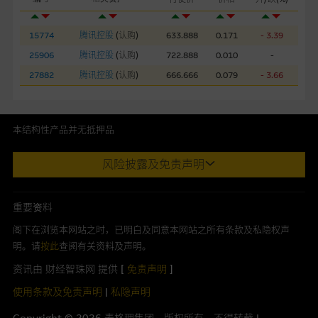
本网站或载有连接非由麦格理集团管理的网站的连结。此等连结
纯为方便阁下取得更多关於市场上相关产品及机构的资讯。麦格
15774
腾讯控股
(
认购
)
633.888
0.171
- 3.39
理集团对此等网站的内容及所介绍的产品或服务，均无任何操控
25906
腾讯控股
(
认购
)
722.888
0.010
-
权，因此对此等网站的内容及所介绍服务或产品是否准确或合
适，不作任何声明。麦格理集团建议阁下自行向本网站述及或连
27882
腾讯控股
(
认购
)
666.666
0.079
- 3.66
接的第三者查询。此外，载有第三者网站的连结，不应视为该第
三者推介本网站。
本结构性产品并无抵押品
本网站虽连接第三者管理的网站，但麦格理集团并非授权网站浏
此内容来自我们在所示日期时认为可靠之来源，且均以真诚提供。然
览者复制此等网站的任何内容，因该等内容可能属他人的知识产
风险披露及免责声明
而，Macquarie Capital Limited (CE No. AAC 534)(「 MCL 」)不作陈
权。
述，亦不保证此内容在任何用途上均完整丶可靠丶准确丶合时或适合，
亦不为资料的准确程度丶完整性及合时性负上责任。
经由本网站接触到的软件应用
重要资料
本网址由香港证券及期货事务监察委员会注册交易商MCL提供。MCL为
部分可经本网站连结下载的软件程式属於第三者的产品。阁下使
阁下在浏览本网站之时，已明白及同意本网站之所有条款及私隐权声
本文所提及上市股份有关的Macquarie Bank Limited (ABN 46 008
用此等属於第三者的软件，须自负全责。此等软件的使用，可能
明。请
按此
查阅有关资料及声明。
583 542)(「MBL」)发行的衍生权证及/或牛熊证及/或交易期权的庄家
受软件持有人订出的使用条款约束。
资讯由 财经智珠网 提供 [
免责声明
]
及/或流通量提供者。本网站内容仅为香港居民设计，并只供香港市民使
用，不适用於美国人或其他国家之居民。本网址提供之任何资料包括任
使用条款及免责声明
|
私隐声明
在法律容许的所有范围内，麦格理集团概不承担经由本网站使用
何参考条款仅为提供资料之用途，并不构成提出销售丶徵求购买丶建议
或下载任何软件(不论是否属於第三者)而引起的责任。麦格理集