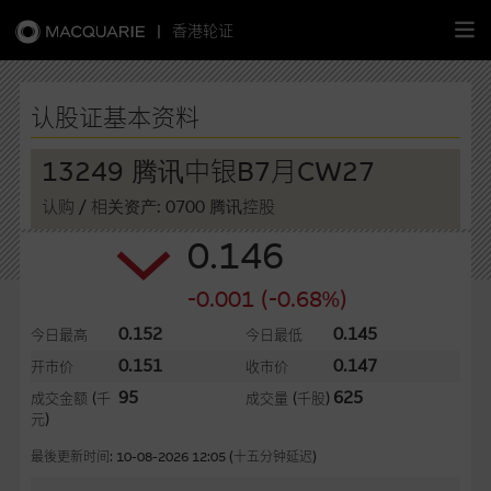
|
香港轮证
繁
简
EN
认股证基本资料
13249 腾讯中银B7月CW27
认购
/ 相关资产: 0700 腾讯控股
主页
0.146
认股证
-0.001 (-0.68%)
牛熊证
0.152
0.145
今日最高
今日最低
0.151
0.147
开市价
收市价
选股攻略
95
625
成交金额
(千
成交量
(千股)
元)
中资股票专页
最後更新时间: 10-08-2026 12:05 (十五分钟延迟)