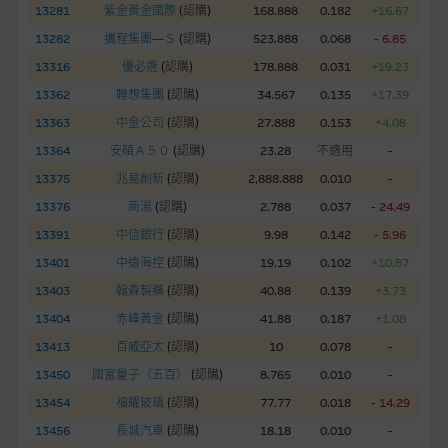
股份有限公司可能是唯一報價方。閣下應閱讀載于
13281
紫金黃金國際
(
認購
)
168.888
0.182
+16.67
www.warrants.com.hk
之上市文件以瞭解結構性產品的詳情及
13282
攜程集團—Ｓ
(
認購
)
523.888
0.068
- 6.85
自行評估箇中風險。如有需要，請徵詢獨立之專業意見。牛熊證
13316
優必選
(
認購
)
178.888
0.031
+19.23
備有強制贖回機制可能被提早終止，届時(i) N類牛熊證投資者會
13362
聯想集團
(
認購
)
34.567
0.135
+17.39
損失全部投資；而(ii)R類牛熊證之剩餘價值則可能為零。
13363
中金公司
(
認購
)
27.888
0.153
+4.08
網站連結
13364
安碩Ａ５０
(
認購
)
23.28
不適用
-
13375
兆易創新
(
認購
)
2,888.888
0.010
-
本網站或載有連接非由麥格理集團管理的網站的連結。此等連結
純為方便閣下取得更多關於市場上相關產品及機構的資訊。麥格
13376
商湯
(
認購
)
2.788
0.037
- 24.49
理集團對此等網站的內容及所介紹的產品或服務，均無任何操控
13391
中信銀行
(
認購
)
9.98
0.142
- 5.96
權，因此對此等網站的內容及所介紹服務或產品是否準確或合
13401
中遠海控
(
認購
)
19.19
0.102
+10.87
適，不作任何聲明。麥格理集團建議閣下自行向本網站述及或連
13403
翰森製藥
(
認購
)
40.88
0.139
+3.73
接的第三者查詢。此外，載有第三者網站的連結，不應視為該第
三者推介本網站。
13404
赤峰黃金
(
認購
)
41.88
0.187
+1.08
13413
百威亞太
(
認購
)
10
0.078
-
本網站雖連接第三者管理的網站，但麥格理集團並非授權網站瀏
13450
國富量子（五百）
(
認購
)
8.765
0.010
-
覽者複製此等網站的任何內容，因該等內容可能屬他人的知識產
13454
福耀玻璃
(
認購
)
77.77
0.018
- 14.29
權。
13456
長城汽車
(
認購
)
18.18
0.010
-