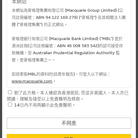
本網站
本網站為麥格理集團有限公司 (Macquarie Group Limited) (公
司註冊編號：ABN 94 122 169 279) (”麥格理”) 及其相關法人團
體 (”麥格理集團”) 的正式網站。
麥格理銀行有限公司 (Macquarie Bank Limited) ("MBL") 是於
澳洲註冊(公司註冊編號：ABN 46 008 583 542)的認可接受存
款機構，受 Australian Prudential Regulation Authority 監
管，是麥格理集團之一。
相關文件
如欲索取MBL的資料(包括周年報告)，可登入以下網站：
相關上市文件
www.macquarie.com
。
剔了此方格，本人確認為香港居民. 而並非美國人，本人亦已
本網站所載資料會隨時更改，而不作另行通知，如閣下欲取麥格
閱讀、理解及接受以上免責聲明及條款。
理的資料，可直接聯絡本集團職員。
相關資產認股證資金流 (+)資金流入 (-)資金流出
14日內不用再顯示此免責聲明。
本網站所提供的內容和資料專為香港居民設計，並只提供香港市
-
認購(百萬)
1
民使用，並不提供或發售予美國人。本網站內容無意要約或唆使
不同意
日
閣下購買證券、基金單位或其他投資工具(不論在參考條款上或在
-
認沽(百萬)
其他地方)，但清楚表明上述意圖的個別段落則屬例外。