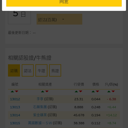
同意
-
認購(百萬)
5
提供網站內容的基準 – 使用時請考慮個人風險
日
-
網站內容來自我們在所示日期時認為可靠之來源，且均以真誠提
認沽(百萬)
供。惟麥格理集團並無核實所有網站內容，故就閣下的目的而
言，網站內容可能未必完整或準確。麥格理集團不會，亦沒有義
最後更新日期： --
務更新網站內容，或修正任何其後變為明顯失實之地方。網站內
容所載的意見、預測及其他資料可予更改或刪除，而毋須作出通
知。
相關認股證/牛熊證
任何指示價格報價、公開資料或分析是基於我們相信的假設及參
認購
認沽
牛證
熊證
數而預備的，不構成我們提出的意見。所用假設及參數並非唯一
可以合理選擇到的，因此並不保證該類報價單、公開資料或分析
編號
相關資產
行使價
價格
升/跌(%)
為準確、完整或合理。我們不作陳述，亦不保證任何所示的指示
表現或回報將來會實現。過去業績並不保證將來表現。網站內容
來自我們在所示日期時認為可靠之來源，且均以真誠提供，然
13012
李寧
(
認購
)
23.31
0.044
- 6.38
而，麥格理集團不作陳述，亦不保證網站內容在任何用途上均完
13013
石藥集團
(
認購
)
8.888
0.248
+6.44
整、可靠、準確、合時或適合，亦不為資料的準確程度、完整性
13014
紫金礦業
(
認購
)
45.678
0.194
+14.12
及合時性負上責任，除非這是有關適用的的法律及/或法規所規
13015
萬國數據－ＳＷ
(
認購
)
38.388
0.112
+8.74
定。