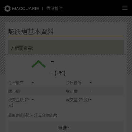
|
香港輪證
繁
簡
EN
認股證基本資料
/ 相關資產:
-
主頁
- (-%)
認股證
-
-
今日最高
今日最低
牛熊證
-
開市價
收市價
-
-
成交金額
(千
成交量
(千股)
選股攻略
元)
最後更新時間: - (十五分鐘延遲)
中資股票專頁
買進*