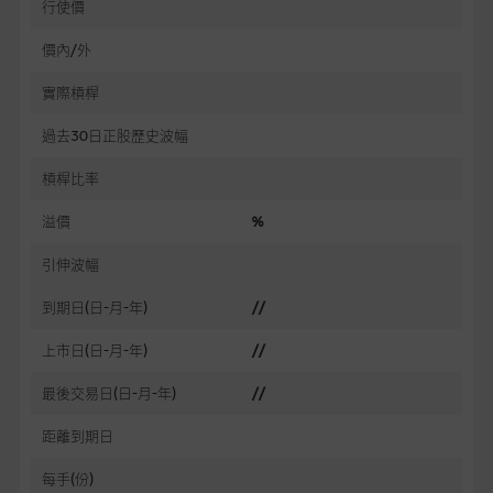
行使價
價內/外
實際槓桿
過去30日正股歷史波幅
槓桿比率
溢價
%
引伸波幅
到期日(日-月-年)
//
上市日(日-月-年)
//
最後交易日(日-月-年)
//
距離到期日
每手(份)