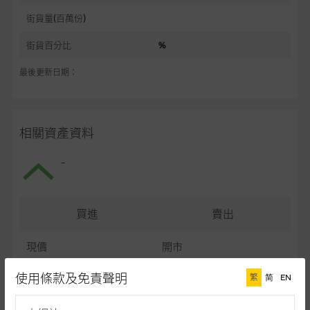
街貨量(百萬份)
街貨百分比
%
最後更新日期：
相關資產資料
-
買進
賣出
現價
開市
最高
最低
使用條款及免責聲明
繁
简
EN
最後更新日期： (十五分鐘延遲)