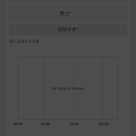
麥格理投資教室
賣出*
會員專區
相關資產*
關於我們
*最少延遲十五分鐘
No data to display
09:05
10:00
11:00
12/13