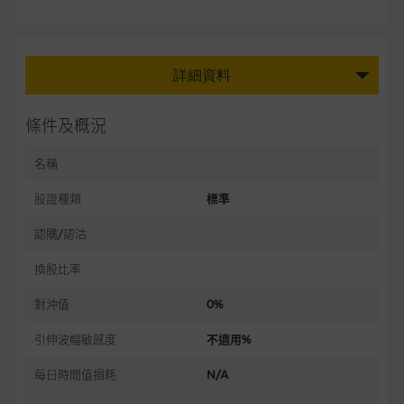
詳細資料
條件及概況
名稱
股證種類
標準
認購/認沽
換股比率
對沖值
0%
引伸波幅敏感度
不適用%
每日時間值損耗
N/A