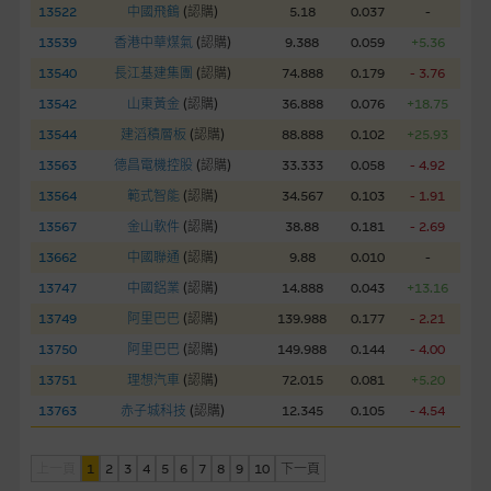
13522
中國飛鶴
(
認購
)
5.18
0.037
-
經由本網站接觸到的軟件應用
13539
香港中華煤氣
(
認購
)
9.388
0.059
+5.36
部分可經本網站連結下載的軟件程式屬於第三者的產品。閣下使
用此等屬於第三者的軟件，須自負全責。此等軟件的使用，可能
13540
長江基建集團
(
認購
)
74.888
0.179
- 3.76
受軟件持有人訂出的使用條款約束。
13542
山東黃金
(
認購
)
36.888
0.076
+18.75
13544
建滔積層板
(
認購
)
88.888
0.102
+25.93
在法律容許的所有範圍內，麥格理集團概不承擔經由本網站使用
13563
德昌電機控股
(
認購
)
33.333
0.058
- 4.92
或下載任何軟件(不論是否屬於第三者)而引起的責任。麥格理集
13564
範式智能
(
認購
)
34.567
0.103
- 1.91
團並且對此等軟件不作任何聲明，也不提供任何保證，特別是在
法律容許的所有範圍內，概不負責經由本網站使用或下載任何軟
13567
金山軟件
(
認購
)
38.88
0.181
- 2.69
件(不論是否屬於第三者)而出現電腦病毒或任何其他後果所導致
13662
中國聯通
(
認購
)
9.88
0.010
-
的任何損失(包括但不限於數據遺失、業務運作受干擾及盈利虧
13747
中國鋁業
(
認購
)
14.888
0.043
+13.16
損)。
13749
阿里巴巴
(
認購
)
139.988
0.177
- 2.21
13750
阿里巴巴
(
認購
)
149.988
0.144
- 4.00
基本上市文件及補充上市文件
13751
理想汽車
(
認購
)
72.015
0.081
+5.20
就有關MBL每次發行之認股證及/或牛熊證而言，認股證及/或牛
熊證之條款及條件以及發行商的財務與其他資料已載列於基本上
13763
赤子城科技
(
認購
)
12.345
0.105
- 4.54
市文件及相關之補充上市文件內。該等文件之英文版及中譯版見
於本網站。
上一頁
1
2
3
4
5
6
7
8
9
10
下一頁