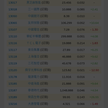
13017
黑芝麻智能
(
認購
)
23.456
0.032
-
網站內容不構成要約及徵求要約，或作為任何合約的根據，以購
13018
三一國際
(
認購
)
10.888
0.085
+2.41
買或銷售任何證券、貸款或其他工具。網站內容由麥格理集團所
13050
中國銀河
(
認購
)
8.38
0.010
-
準備的資料編製而成，但不包括麥格理集團職員所知的資料。
產
13065
友邦保險
(
認購
)
106.299
0.052
+10.64
品的過去業績並不保證或預測將來表現。
13107
中國電信
(
認購
)
7.28
0.076
- 1.30
在法律最大許可的情況下，麥格理集團及其任何相關公司或其董
13110
華虹半導體
(
認購
)
299.888
0.051
+4.08
事、高層職員、僱員或代理人不作陳述，亦不保證網站內容，或
13116
ＴＣＬ電子
(
認購
)
19.888
0.214
- 1.83
任何與本網站相連結的第三者網站，在任何用途方面均可靠、完
13117
東岳集團
(
認購
)
27.89
0.017
+6.25
整、合時及準確，對任何因任何形式(包括疏忽)由於網站內容的
13118
上海復旦
(
認購
)
46.888
0.057
+9.62
錯誤、失實、遺漏、或任何人士對網站內容的依賴而導致的損失
13119
三花智控
(
認購
)
45.678
0.073
+2.82
或損毀，亦一概不會承擔責任或債務。
13120
舜宇光學科技
(
認購
)
123.82
0.021
- 12.50
本使用條款的所有方面均受香港法例管限。
13178
龍源電力
(
認購
)
11.916
0.016
-
13185
中遠海能
(
認購
)
21.888
0.091
+9.64
與結構性產品有關的風險
13187
寧德時代
(
認購
)
1,048.888
0.046
+4.54
結構性產品並無抵押品，如發行人無力償債或違約，投資者可能
13189
榮昌生物
(
認購
)
99.95
0.143
+26.55
無法收回部份或全部應收款項。結構性產品價格可升可跌。過往
13216
大唐發電
(
認購
)
4.321
0.066
- 1.49
表現並不反映未來表現。產品的第二市場可能有限而麥格理資本