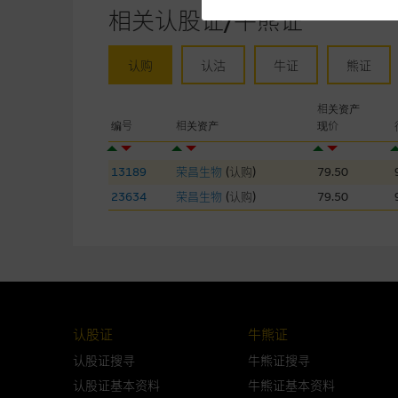
未必完整或准确。麦格理集团不
相关认股证/牛熊证
予更改或删除，而毋须作出通知
认购
认沽
牛证
熊证
任何指示价格报价丶公开资料或
的，因此并不保证该类报价单丶
相关资产
绩并不保证将来表现。网站内容
编号
相关资产
现价
何用途上均完整丶可靠丶准确丶
13189
荣昌生物
(
认购
)
79.50
网站内容不构成要约及徵求要约
而成，但不包括麦格理集团职员
23634
荣昌生物
(
认购
)
79.50
在法律最大许可的情况下，麦格
连结的第三者网站，在任何用途
网站内容的依赖而导致的损失或
本使用条款的所有方面均受香港
认股证
牛熊证
认股证搜寻
牛熊证搜寻
与结构性产品有关的风险
认股证基本资料
牛熊证基本资料