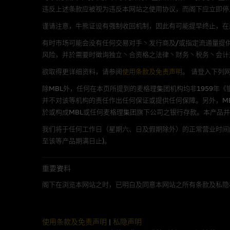
不作任何声明，也不提供任何保
违反上述条款应被视为违反本网站之使用协议，而阁下应立即停
病毒或任何其他後果所导致的任何
谨请注意，牛熊证设有强制收回机制，因此有可能提早终止，在此情
有时市场可能会没有任何交易对手丶发行商及/或指定流通量提供
基本上市文件及补充上市
风险，并於需要时徵询独立丶合资格之法律丶财务丶税务丶会计
就有关MBL每次发行之认股证及
欲取得更详细资料，请参阅
使用条款及免责声明
。
请登入下列
补充上市文件内。该等文件之英
除MBL外，任何在本页所提到的麦格理集团机构均非1959年
并不对该等机构的责任作出任何保证或提供任何保障。另外，MB
於或构成MBL或任何麦格理集团旗下公司之银行存款。本产品
版权及商标
我们将于任何工作日（星期六、日及假期除外）的正常营业时间
麦格理集团为本网站内容的版权
至该等产品期满日止)。
丶上载丶连结丶组帧丶广播丶发
「麦格理」此名称及所有相关商标(包
重要资料
阁下在浏览本网站之时，已明白及同意本网站之所有条款及私隐
公开利益
麦格理资本股份有限公司 (Macquari
使用条款及免责声明
|
私隐声明
及/或交易期权的庄家及/或流通