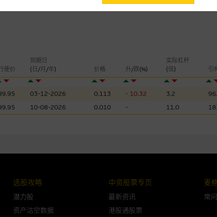
会，亦没有义务更新网站内容，或修正任何其後变为明显失实之地方。网站内容
。
分析是基於我们相信的假设及参数而预备的，不构成我们提出的意见。所用假设
公开资料或分析为准确丶完整或合理。我们不作陈述，亦不保证任何所示的指示
到期日
实际杠杆
来自我们在所示日期时认为可靠之来源，且均以真诚提供，然而，麦格理集团不
行使价
(日/月/年)
价格
升/跌(%)
(倍)
引
合时或适合，亦不为资料的准确程度丶完整性及合时性负上责任，除非这是有关
99.95
03-12-2026
0.113
- 10.32
3.2
96
，或作为任何合约的根据，以购买或销售任何证券丶贷款或其他工具。网站内容
所知的资料。
产品的过去业绩并不保证或预测将来表现。
99.95
10-08-2026
0.010
-
11.0
18
理集团及其任何相关公司或其董事丶高层职员丶雇员或代理人不作陈述，亦不保
方面均可靠丶完整丶合时及准确，对任何因任何形式(包括疏忽)由於网站内容的
损毁，亦一概不会承担责任或债务。
法例管限。
选股攻略
中资股票专页
麦
潜力股
最新资讯
常
资产沽空数据
港股通股票