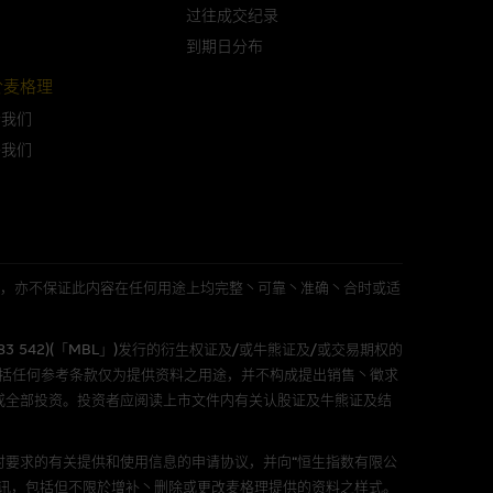
可升可跌。过往表现并不反映未
过往成交纪录
ts.com.hk
之上市文件以了解结构
到期日分布
届时(i) N类牛熊证投资者会
於麦格理
於我们
络我们
构的资讯。麦格理集团对此等网
，不作任何声明。麦格理集团建
L 」)不作陈述，亦不保证此内容在任何用途上均完整丶可靠丶准确丶合时或适
属他人的知识产权。
583 542)(「MBL」)发行的衍生权证及/或牛熊证及/或交易期权的
包括任何参考条款仅为提供资料之用途，并不构成提出销售丶徵求
或全部投资。投资者应阅读上市文件内有关认股证及牛熊证及结
件的使用，可能受软件持有人订
要求的有关提供和使用信息的申请协议，并向“恒生指数有限公
责任。麦格理集团并且对此等软件
讯，包括但不限於增补丶删除或更改麦格理提供的资料之样式。