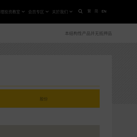
繁
简
EN
格理投资教室
会员专区
关於我们
本结构性产品并无抵押品
股份