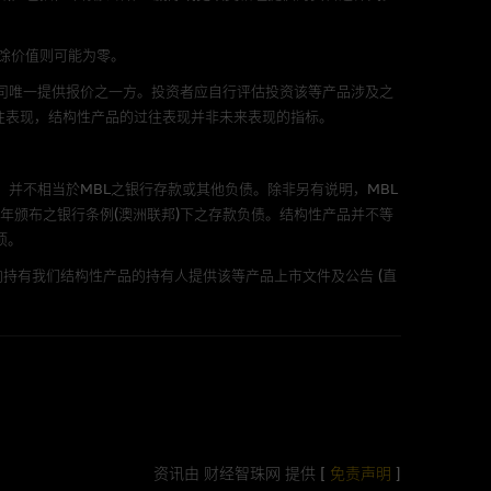
不论是否属於第三者)而出现电脑
剩馀价值则可能为零。
公司唯一提供报价之一方。投资者应自行评估投资该等产品涉及之
往表现，结构性产品的过往表现并非未来表现的指标。
料已载列於基本上市文件及相关之
。
，并不相当於MBL之银行存款或其他负债。除非另有说明，MBL
年颁布之银行条例(澳洲联邦)下之存款负债。结构性产品并不等
项。
持有我们结构性产品的持有人提供该等产品上市文件及公告 (直
的书面同意前，不可复制丶改编
市股份有关的MBL发行的认股证及/或牛熊证
资讯由 财经智珠网 提供 [
免责声明
]
的证券丶贷款或其他工具，或网站