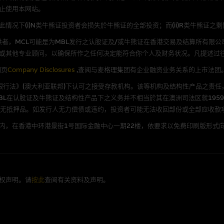
证，特别是在法律容许的所有范围内，概不负责经由本网站使用或下载任何软件(
止使用本网站。
损失(包括但不限於数据遗失丶业务运作受干扰及盈利亏损)。
况下(i)N类牛熊证投资者会损失於牛熊证的全部投资；而(ii)R类牛熊证之
者，MCL可能是为MBL发行之认股证及/或牛熊证在香港交易及结算所有限
文件
或其他专业顾问，以确保所作之任何决定能符合你个人及财务状况。凡提述过
/或牛熊证而言，认股证及/或牛熊证之条款及条件以及发行商的财务与其他资
网页
Company Disclosures
,查阅与麦格理集团有企业融资业务关系的上市法团
文版及中译版见於本网站。
《银行法》(澳大利亚联邦)下认可之接受存款机构。该等机构及结构性产品之责任
L在认股证及牛熊证及结构性产品下之义务并不相当於其在澳洲司法区就1959
并无抵押品。如发行人无力偿债或违约，投资者可能无法收回部份或全部应收款
内，在香港中环港景街1号国际金融中心一期22楼，依要求以免费印刷版形式向
持有人或获准使用者。除非浏览内容所需或为法律容许，阁下在获得麦格理集团
放或以任何其他形式传递本网站的内容。
括但不限於Holey Dollar标记)均为麦格理集团的商标。
权声明。请
按此
查阅有关资料及声明。
e Capital Limited) (CE No. AAC534) (“MCL”)为本网站提及上
量提供者。MCL及其相关公司或与以上实体有关的人士，可能就网站内容提及