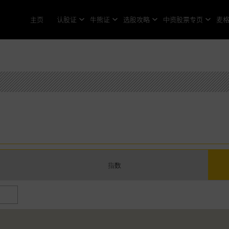
主页
认股证
牛熊证
选股攻略
中资股票专页
麦
指数