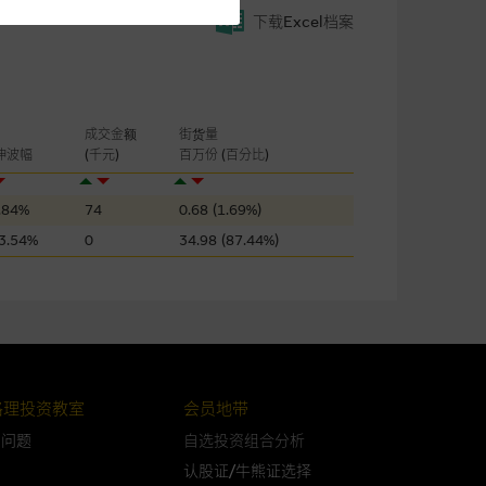
所载的意见丶预测及其他资料可
下载Excel档案
及参数并非唯一可以合理选择到
表现或回报将来会实现。过去业
成交金额
街货量
作陈述，亦不保证网站内容在任
伸波幅
(千元)
百万份 (百分比)
适用的的法律及/或法规所规定。
.84%
74
0.68 (1.69%)
由麦格理集团所准备的资料编制
3.54%
0
34.98 (87.44%)
证网站内容，或任何与本网站相
错误丶失实丶遗漏丶或任何人士对
格理投资教室
会员地带
问问题
自选投资组合分析
认股证/牛熊证选择