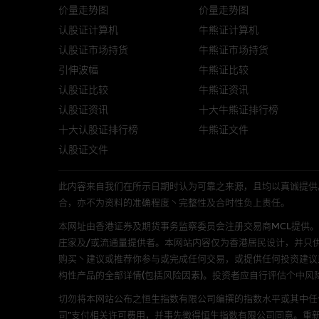
结构性产品并无抵押品，如发行
价量走势图
价量走势图
来表现。产品的第二市场可能有
认股证计算机
牛熊证计算机
性产品的详情及自行评估箇中风险
认股证市场持货
牛熊证市场持货
损失全部投资；而(ii)R类牛熊
引伸波幅
牛熊证比较
认股证比较
牛熊证资讯
网站连结
认股证资讯
十大牛熊证排行榜
本网站或载有连接非由麦格理集
十大认股证排行榜
牛熊证文件
站的内容及所介绍的产品或服务
认股证文件
议阁下自行向本网站述及或连接
此内容来自我们在所示日期时认为可靠之来源，且均以真诚提供。然而，Mac
本网站虽连接第三者管理的网站
合，亦不为资料的准确程度丶完整性及合时性负上责任。
本网址由香港证券及期货事务监察委员会注册交易商MCL提供。MCL为本文
经由本网站接触到的软件
庄家及/或流通量提供者。本网站内容仅为香港居民设计，并只
购买丶建议或推荐你参与或完成任何交易，或提供任何投资建议
部分可经本网站连结下载的软件
构性产品的全部详情(包括风险因素)。投资者应自行评估个中风
出的使用条款约束。
切勿将本网站公布之恒生指数有限公司编撰的指数水平或其中任
在法律容许的所有范围内，麦格
司”支付相关许可费用，并事先徵得恒生指数有限公司同意。重