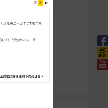
繁
简
EN
格理”) 及其相关法人团体 (”麦格理集
3 542)的认可接受存款机构，受
无意要约或唆使阁下购买证券丶
阁下的目的而言，网站内容可能