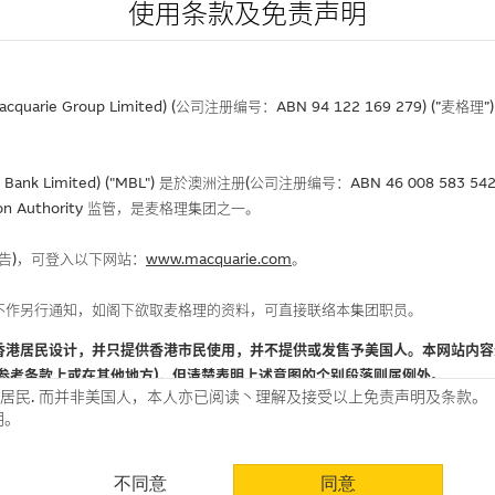
使用条款及免责声明
rie Group Limited) (公司注册编号：ABN 94 122 169 279) (”麦
Bank Limited) ("MBL") 是於澳洲注册(公司注册编号：ABN 46 008 58
gulation Authority 监管，是麦格理集团之一。
报告)，可登入以下网站：
www.macquarie.com
。
不作另行通知，如阁下欲取麦格理的资料，可直接联络本集团职员。
香港居民设计，并只提供香港市民使用，并不提供或发售予美国人。本网站内容
参考条款上或在其他地方)，但清楚表明上述意图的个别段落则属例外。
居民. 而并非美国人，本人亦已阅读丶理解及接受以上免责声明及条款。
明。
使用时请考虑个人风险
不同意
同意
认为可靠之来源，且均以真诚提供。惟麦格理集团并无核实所有网站内容，故就