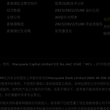
人无力偿债或违约，投资者可能无法收回部份或全部应收款项。结构性产品价格
麦格理轮证教学短片
股票/指数技术分析
限而麦格理资本股份有限公司可能是唯一报价方。阁下应阅读载于
www.warran
经济数据
2823/2822/3188 溢价比较
。如有需要，请征询独立之专业意见。牛熊证备有强制赎回机制可能被提早终止，
业绩公布
AH股价对照表
关
证之剩馀价值则可能为零。
麦格理精选
2823/2822/3188 资金流报告
关
麦格理衍生攻略
街货量变化
联
团管理的网站的连结。此等连结纯为方便阁下取得更多关於市场上相关产品及机
，均无任何操控权，因此对此等网站的内容及所介绍服务或产品是否准确或合适
的第三者查询。此外，载有第三者网站的连结，不应视为该第三者推介本网站。
quarie Capital Limited (CE No. AAC 534)(「 MC
，但麦格理集团并非授权网站浏览者复制此等网站的任何内容，因该等内容可能
所提及上市股份有关的Macquarie Bank Limited (ABN 46 008 
应用
供香港市民使用，不适用於美国人或其他国家之居民。本网址提供之任何资料
或服务。结构性产品之价格可升可跌，在若干情况下，投资者可能会损失部分
程式属於第三者的产品。阁下使用此等属於第三者的软件，须自负全责。此等软
险，并於需要时寻求专业意见。
何相关资料重新转载给任何其他人，除非阁下已经签署了恒生指数有限公司不时
理集团概不承担经由本网站使用或下载任何软件(不论是否属於第三者)而引起的
新转载指使用者在取得相关资料後向任何其他人以任何形式修改其版本传播该资