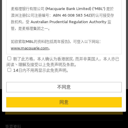
麦格理投资教室
麦格理银行有限公司 (Macquarie Bank Limited) ("MBL") 是於
会员专区
澳洲注册(公司注册编号：ABN 46 008 583 542)的认可接受存
款机构，受 Australian Prudential Regulation Authority 监
相关认股证/牛熊证
管，是麦格理集团之一。
关於我们
认购
认沽
牛证
熊证
如欲索取MBL的资料(包括周年报告)，可登入以下网站：
www.macquarie.com
。
编号
相关资产
行使价
价格
升/跌(%)
剔了此方格，本人确认为香港居民. 而并非美国人，本人亦已
本网站所载资料会随时更改，而不作另行通知，如阁下欲取麦格
阅读丶理解及接受以上免责声明及条款。
理的资料，可直接联络本集团职员。
27079
威高股份
(
认购
)
7.21
0.019
-
14日内不用再显示此免责声明。
本网站所提供的内容和资料专为香港居民设计，并只提供香港市
民使用，并不提供或发售予美国人。本网站内容无意要约或唆使
不同意
阁下购买证券丶基金单位或其他投资工具(不论在参考条款上或在
本结构性产品并无抵押品
其他地方)，但清楚表明上述意图的个别段落则属例外。
同意
此内容来自我们在所示日期时认为可靠之来源，且均以真诚提供。然
风险披露及免责声明
而，Macquarie Capital Limited (CE No. AAC 534)(「 MCL 」)不作陈
提供网站内容的基准 － 使用时请考虑个人风险
述，亦不保证此内容在任何用途上均完整丶可靠丶准确丶合时或适合，
网站内容来自我们在所示日期时认为可靠之来源，且均以真诚提
亦不为资料的准确程度丶完整性及合时性负上责任。
重要资料
供。惟麦格理集团并无核实所有网站内容，故就阁下的目的而