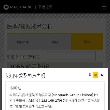
|
香港轮证
繁
简
EN
股票/指数技术分析
指数表现
指数
股份
主页
请选择相关资产代号
认股证
1066 威高股份
牛熊证
使用条款及免责声明
繁
简
EN
现价(港元)
升/跌(%)
买入价*
3.440
+0.58%
3.435
选股攻略
本网站
卖出价*
成交额(千元)
3.440
34,147
本网站为麦格理集团有限公司 (Macquarie Group Limited) (公
中资股票专页
司注册编号：ABN 94 122 169 279) (”麦格理”) 及其相关法人团
最後更新时间: 07-08-2026 16:20 (十五分钟延迟)
体 (”麦格理集团”) 的正式网站。
相关图表