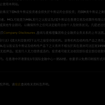
证，特别是在法律容许的所有范围内，概不负责经由本网站使用或下载任何软件(
止使用本网站。
损失(包括但不限於数据遗失丶业务运作受干扰及盈利亏损)。
况下(i)N类牛熊证投资者会损失於牛熊证的全部投资；而(ii)R类牛熊证之
者，MCL可能是为MBL发行之认股证及/或牛熊证在香港交易及结算所有限
文件
或其他专业顾问，以确保所作之任何决定能符合你个人及财务状况。凡提述过
/或牛熊证而言，认股证及/或牛熊证之条款及条件以及发行商的财务与其他资
网页
Company Disclosures
,查阅与麦格理集团有企业融资业务关系的上市法团
文版及中译版见於本网站。
《银行法》(澳大利亚联邦)下认可之接受存款机构。该等机构及结构性产品之责任
L在认股证及牛熊证及结构性产品下之义务并不相当於其在澳洲司法区就1959
并无抵押品。如发行人无力偿债或违约，投资者可能无法收回部份或全部应收款
内，在香港中环港景街1号国际金融中心一期22楼，依要求以免费印刷版形式向
持有人或获准使用者。除非浏览内容所需或为法律容许，阁下在获得麦格理集团
放或以任何其他形式传递本网站的内容。
括但不限於Holey Dollar标记)均为麦格理集团的商标。
权声明。请
按此
查阅有关资料及声明。
e Capital Limited) (CE No. AAC534) (“MCL”)为本网站提及上
量提供者。MCL及其相关公司或与以上实体有关的人士，可能就网站内容提及