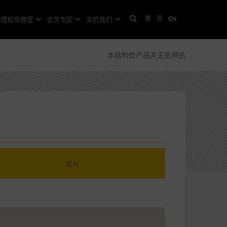
繁
简
EN
格理投资教室
会员专区
关於我们
本结构性产品并无抵押品
股份