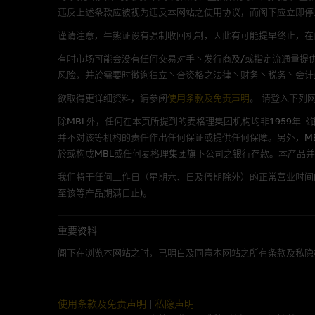
不作任何声明，也不提供任何保
违反上述条款应被视为违反本网站之使用协议，而阁下应立即停
病毒或任何其他後果所导致的任何
谨请注意，牛熊证设有强制收回机制，因此有可能提早终止，在此情
有时市场可能会没有任何交易对手丶发行商及/或指定流通量提供
基本上市文件及补充上市
风险，并於需要时徵询独立丶合资格之法律丶财务丶税务丶会计
就有关MBL每次发行之认股证及
欲取得更详细资料，请参阅
使用条款及免责声明
。
请登入下列
补充上市文件内。该等文件之英
除MBL外，任何在本页所提到的麦格理集团机构均非1959年
并不对该等机构的责任作出任何保证或提供任何保障。另外，MB
於或构成MBL或任何麦格理集团旗下公司之银行存款。本产品
版权及商标
我们将于任何工作日（星期六、日及假期除外）的正常营业时间
麦格理集团为本网站内容的版权
至该等产品期满日止)。
丶上载丶连结丶组帧丶广播丶发
「麦格理」此名称及所有相关商标(包
重要资料
阁下在浏览本网站之时，已明白及同意本网站之所有条款及私隐
公开利益
麦格理资本股份有限公司 (Macquari
使用条款及免责声明
|
私隐声明
及/或交易期权的庄家及/或流通