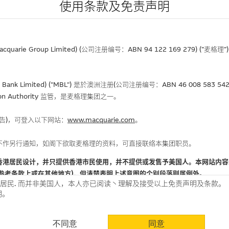
使用条款及免责声明
rie Group Limited) (公司注册编号：ABN 94 122 169 279) (”麦
Bank Limited) ("MBL") 是於澳洲注册(公司注册编号：ABN 46 008 58
gulation Authority 监管，是麦格理集团之一。
报告)，可登入以下网站：
www.macquarie.com
。
不作另行通知，如阁下欲取麦格理的资料，可直接联络本集团职员。
香港居民设计，并只提供香港市民使用，并不提供或发售予美国人。本网站内容
参考条款上或在其他地方)，但清楚表明上述意图的个别段落则属例外。
居民. 而并非美国人，本人亦已阅读丶理解及接受以上免责声明及条款。
明。
使用时请考虑个人风险
不同意
同意
认为可靠之来源，且均以真诚提供。惟麦格理集团并无核实所有网站内容，故就