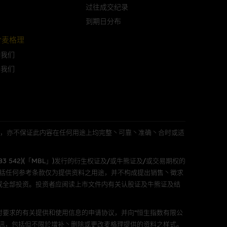
可升可跌。过往表现并不反映未
过往成交纪录
ts.com.hk
之上市文件以了解结构
到期日分布
届时(i) N类牛熊证投资者会
於麦格理
於我们
络我们
构的资讯。麦格理集团对此等网
，不作任何声明。麦格理集团建
L 」)不作陈述，亦不保证此内容在任何用途上均完整丶可靠丶准确丶合时或适
属他人的知识产权。
583 542)(「MBL」)发行的衍生权证及/或牛熊证及/或交易期权的
包括任何参考条款仅为提供资料之用途，并不构成提出销售丶徵求
或全部投资。投资者应阅读上市文件内有关认股证及牛熊证及结
件的使用，可能受软件持有人订
要求的有关提供和使用信息的申请协议，并向“恒生指数有限公
责任。麦格理集团并且对此等软件
讯，包括但不限於增补丶删除或更改麦格理提供的资料之样式。