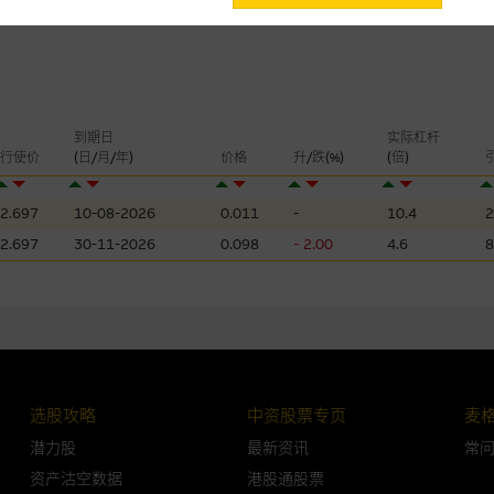
会，亦没有义务更新网站内容，或修正任何其後变为明显失实之地方。网站内容
。
分析是基於我们相信的假设及参数而预备的，不构成我们提出的意见。所用假设
公开资料或分析为准确丶完整或合理。我们不作陈述，亦不保证任何所示的指示
到期日
实际杠杆
来自我们在所示日期时认为可靠之来源，且均以真诚提供，然而，麦格理集团不
行使价
(日/月/年)
价格
升/跌(%)
(倍)
合时或适合，亦不为资料的准确程度丶完整性及合时性负上责任，除非这是有关
2.697
10-08-2026
0.011
-
10.4
2
，或作为任何合约的根据，以购买或销售任何证券丶贷款或其他工具。网站内容
所知的资料。
产品的过去业绩并不保证或预测将来表现。
2.697
30-11-2026
0.098
- 2.00
4.6
8
理集团及其任何相关公司或其董事丶高层职员丶雇员或代理人不作陈述，亦不保
方面均可靠丶完整丶合时及准确，对任何因任何形式(包括疏忽)由於网站内容的
损毁，亦一概不会承担责任或债务。
法例管限。
选股攻略
中资股票专页
麦
潜力股
最新资讯
常
资产沽空数据
港股通股票