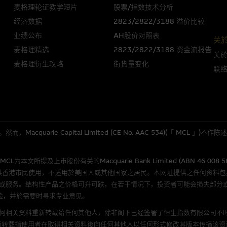
人无力偿债或违约，投资者可能无法收回部份或全部应收款项。结构性产品价格
麦格理轮证教学短片
股票/指数技术分析
限而麦格理资本股份有限公司可能是唯一报价方。阁下应阅读载于
www.warran
经济数据
2823/2822/3188 溢价比较
。如有需要，请征询独立之专业意见。牛熊证备有强制赎回机制可能被提早终止，
业绩公布
AH股价对照表
关
证之剩馀价值则可能为零。
麦格理精选
2823/2822/3188 资金流报告
关
麦格理衍生攻略
街货量变化
联
团管理的网站的连结。此等连结纯为方便阁下取得更多关於市场上相关产品及机
，均无任何操控权，因此对此等网站的内容及所介绍服务或产品是否准确或合适
的第三者查询。此外，载有第三者网站的连结，不应视为该第三者推介本网站。
quarie Capital Limited (CE No. AAC 534)(「 MC
，但麦格理集团并非授权网站浏览者复制此等网站的任何内容，因该等内容可能
所提及上市股份有关的Macquarie Bank Limited (ABN 46 008 
应用
供香港市民使用，不适用於美国人或其他国家之居民。本网址提供之任何资料
或服务。结构性产品之价格可升可跌，在若干情况下，投资者可能会损失部分
程式属於第三者的产品。阁下使用此等属於第三者的软件，须自负全责。此等软
险，并於需要时寻求专业意见。
何相关资料重新转载给任何其他人，除非阁下已经签署了恒生指数有限公司不时
理集团概不承担经由本网站使用或下载任何软件(不论是否属於第三者)而引起的
新转载指使用者在取得相关资料後向任何其他人以任何形式修改其版本传播该资