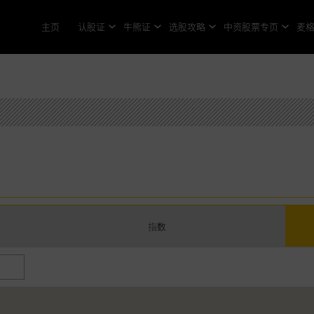
主页
认股证
牛熊证
选股攻略
中资股票专页
麦
指数