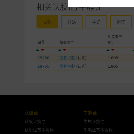
未必完整或准确。麦格理集团不
相关认股证/牛熊证
予更改或删除，而毋须作出通知
认购
认沽
牛证
熊证
任何指示价格报价丶公开资料或
的，因此并不保证该类报价单丶
相关资产
绩并不保证将来表现。网站内容
编号
相关资产
现价
何用途上均完整丶可靠丶准确丶
25738
首程控股
(
认购
)
1.805
网站内容不构成要约及徵求要约
而成，但不包括麦格理集团职员
28735
首程控股
(
认购
)
1.805
在法律最大许可的情况下，麦格
连结的第三者网站，在任何用途
网站内容的依赖而导致的损失或
本使用条款的所有方面均受香港
认股证
牛熊证
认股证搜寻
牛熊证搜寻
与结构性产品有关的风险
认股证基本资料
牛熊证基本资料