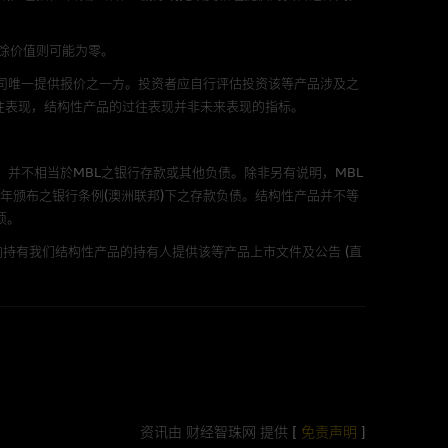
不论是否属於第三者)而出现电脑
剩馀价值则可能为零。
公司唯一提供报价之一方。投资者应自行评估投资该等产品涉及之
往表现，结构性产品的过往表现并非未来表现的指标。
料已载列於基本上市文件及相关之
。
，并不相当於MBL之银行存款或其他负债。除非另有说明，MBL
年颁布之银行条例(澳洲联邦)下之存款负债。结构性产品并不等
项。
持有我们结构性产品的持有人提供该等产品上市文件及公告 (直
的书面同意前，不可复制丶改编
市股份有关的MBL发行的认股证及/或牛熊证
资讯由 财经智珠网 提供 [
免责声明
]
的证券丶贷款或其他工具，或网站