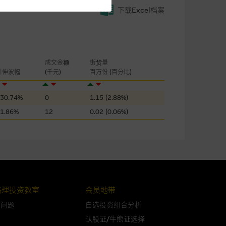
所载的意见丶预测及其他资料可
下载Excel档案
及参数并非唯一可以合理选择到
表现或回报将来会实现。过去业
成交金额
街货量
作陈述，亦不保证网站内容在任
引伸波幅
(千元)
百万份 (百分比)
适用的的法律及/或法规所规定。
30.74%
0
1.15 (2.88%)
由麦格理集团所准备的资料编制
1.86%
12
0.02 (0.06%)
证网站内容，或任何与本网站相
错误丶失实丶遗漏丶或任何人士对
格理投资教室
会员地带
问问题
自选投资组合分析
认股证/牛熊证选择