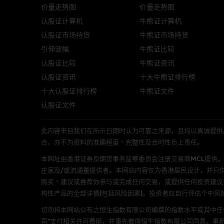
结构性产品并无抵押品，如发行
价量走势图
价量走势图
来表现。产品的第二市场可能有
认股证计算机
牛熊证计算机
性产品的详情及自行评估箇中风险
认股证市场持货
牛熊证市场持货
损失全部投资；而(ii)R类牛熊
引伸波幅
牛熊证比较
认股证比较
牛熊证资讯
网站连结
认股证资讯
十大牛熊证排行榜
本网站或载有连接非由麦格理集
十大认股证排行榜
牛熊证文件
站的内容及所介绍的产品或服务
认股证文件
议阁下自行向本网站述及或连接
此内容来自我们在所示日期时认为可靠之来源，且均以真诚提供。然而，Mac
本网站虽连接第三者管理的网站
合，亦不为资料的准确程度丶完整性及合时性负上责任。
本网址由香港证券及期货事务监察委员会注册交易商MCL提供。MCL为本文
经由本网站接触到的软件
庄家及/或流通量提供者。本网站内容仅为香港居民设计，并只
购买丶建议或推荐你参与或完成任何交易，或提供任何投资建议
部分可经本网站连结下载的软件
构性产品的全部详情(包括风险因素)。投资者应自行评估个中风
出的使用条款约束。
切勿将本网站公布之恒生指数有限公司编撰的指数水平或其中任
在法律容许的所有范围内，麦格
司”支付相关许可费用，并事先徵得恒生指数有限公司同意。重