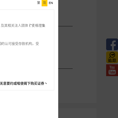
繁
简
EN
格理”) 及其相关法人团体 (”麦格理集
3 542)的认可接受存款机构，受
无意要约或唆使阁下购买证券丶
阁下的目的而言，网站内容可能