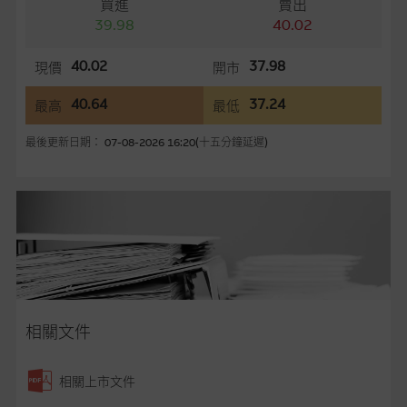
買進
賣出
容所載的意見、預測及其他資料可予更改或刪除，而毋須作出通
39.98
40.02
知。
40.02
37.98
現價
開市
任何指示價格報價、公開資料或分析是基於我們相信的假設及參
數而預備的，不構成我們提出的意見。所用假設及參數並非唯一
40.64
37.24
最高
最低
可以合理選擇到的，因此並不保證該類報價單、公開資料或分析
為準確、完整或合理。我們不作陳述，亦不保證任何所示的指示
最後更新日期： 07-08-2026 16:20(十五分鐘延遲)
表現或回報將來會實現。過去業績並不保證將來表現。網站內容
來自我們在所示日期時認為可靠之來源，且均以真誠提供，然
而，麥格理集團不作陳述，亦不保證網站內容在任何用途上均完
整、可靠、準確、合時或適合，亦不為資料的準確程度、完整性
及合時性負上責任，除非這是有關適用的的法律及/或法規所規
定。
網站內容不構成要約及徵求要約，或作為任何合約的根據，以購
買或銷售任何證券、貸款或其他工具。網站內容由麥格理集團所
相關文件
準備的資料編製而成，但不包括麥格理集團職員所知的資料。
產
品的過去業績並不保證或預測將來表現。
相關上市文件
在法律最大許可的情況下，麥格理集團及其任何相關公司或其董