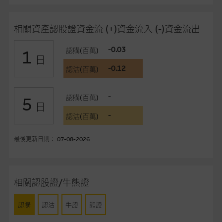
事、高層職員、僱員或代理人不作陳述，亦不保證網站內容，或
任何與本網站相連結的第三者網站，在任何用途方面均可靠、完
相關資產認股證資金流 (+)資金流入 (-)資金流出
整、合時及準確，對任何因任何形式(包括疏忽)由於網站內容的
錯誤、失實、遺漏、或任何人士對網站內容的依賴而導致的損失
-0.03
認購(百萬)
1
或損毀，亦一概不會承擔責任或債務。
日
-0.12
認沽(百萬)
本使用條款的所有方面均受香港法例管限。
-
認購(百萬)
5
與結構性產品有關的風險
日
-
結構性產品並無抵押品，如發行人無力償債或違約，投資者可能
認沽(百萬)
無法收回部份或全部應收款項。結構性產品價格可升可跌。過往
表現並不反映未來表現。產品的第二市場可能有限而麥格理資本
最後更新日期： 07-08-2026
股份有限公司可能是唯一報價方。閣下應閱讀載于
www.warrants.com.hk
之上市文件以瞭解結構性產品的詳情及
自行評估箇中風險。如有需要，請徵詢獨立之專業意見。牛熊證
相關認股證/牛熊證
備有強制贖回機制可能被提早終止，届時(i) N類牛熊證投資者會
損失全部投資；而(ii)R類牛熊證之剩餘價值則可能為零。
認購
認沽
牛證
熊證
網站連結