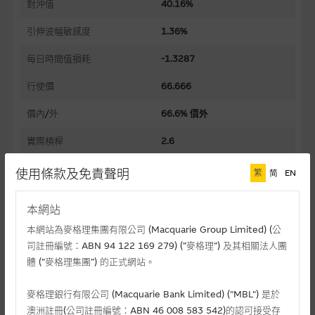
對沖值
40.16%
引伸波幅敏感度
1.36%
每日時間值損耗
-1.3287
行使價
66.666
價內/外
66.6% 價外
實際槓桿
2.6
過去30日正股歷史波幅
135.94%
使用條款及免責聲明
繁
简
EN
槓桿比率
6.6
本網站
溢價
81.82%
本網站為麥格理集團有限公司 (Macquarie Group Limited) (公
司註冊編號：ABN 94 122 169 279) (”麥格理”) 及其相關法人團
引伸波幅
145.00%
體 (”麥格理集團”) 的正式網站。
到期日(日-月-年)
20/11/2026
麥格理銀行有限公司 (Macquarie Bank Limited) ("MBL") 是於
上市日(日-月-年)
21/05/2026
澳洲註冊(公司註冊編號：ABN 46 008 583 542)的認可接受存