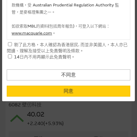
款機構，受 Australian Prudential Regulation Authority 監
最後交易日(日-月-年)
16/11/2026
管，是麥格理集團之一。
距離到期日
105日
如欲索取MBL的資料(包括周年報告)，可登入以下網站：
每手(份)
20,000
www.macquarie.com
。
街貨量(百萬份)
3.88
剔了此方格，本人確認為香港居民. 而並非美國人，本人亦已
本網站所載資料會隨時更改，而不作另行通知，如閣下欲取麥格
閱讀、理解及接受以上免責聲明及條款。
理的資料，可直接聯絡本集團職員。
街貨百分比
9.70%
14日內不用再顯示此免責聲明。
本網站所提供的內容和資料專為香港居民設計，並只提供香港市
最後更新日期： 07-08-2026 16:20
民使用，並不提供或發售予美國人。本網站內容無意要約或唆使
不同意
閣下購買證券、基金單位或其他投資工具(不論在參考條款上或在
其他地方)，但清楚表明上述意圖的個別段落則屬例外。
同意
相關資產資料
提供網站內容的基準 – 使用時請考慮個人風險
6082 壁仞科技
網站內容來自我們在所示日期時認為可靠之來源，且均以真誠提
40.02
供。惟麥格理集團並無核實所有網站內容，故就閣下的目的而
+2.240(+5.93%)
言，網站內容可能未必完整或準確。麥格理集團不會，亦沒有義
務更新網站內容，或修正任何其後變為明顯失實之地方。網站內