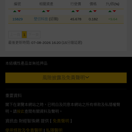
編號
相關資產
行使價
價格
升/跌(%)
本網站或載有連接非由麥格理集團管理的網站的連結。此等連結
純為方便閣下取得更多關於市場上相關產品及機構的資訊。麥格
15829
壁仞科技
(
認購
)
45.678
0.182
+9.64
理集團對此等網站的內容及所介紹的產品或服務，均無任何操控
權，因此對此等網站的內容及所介紹服務或產品是否準確或合
適，不作任何聲明。麥格理集團建議閣下自行向本網站述及或連
上一頁
1
下一頁
接的第三者查詢。此外，載有第三者網站的連結，不應視為該第
最後更新時間:
07-08-2026 16:20 (15分鐘延遲)
三者推介本網站。
本網站雖連接第三者管理的網站，但麥格理集團並非授權網站瀏
本結構性產品並無抵押品
覽者複製此等網站的任何內容，因該等內容可能屬他人的知識產
此內容來自我們在所示日期時認為可靠之來源，且均以真誠提供。然
權。
風險披露及免責聲明
而，Macquarie Capital Limited (CE No. AAC 534)(「 MCL 」)不作陳
述，亦不保證此內容在任何用途上均完整、可靠、準確、合時或適合，
經由本網站接觸到的軟件應用
亦不為資料的準確程度、完整性及合時性負上責任。
重要資料
部分可經本網站連結下載的軟件程式屬於第三者的產品。閣下使
本網址由香港證券及期貨事務監察委員會註冊交易商MCL提供。MCL為
閣下在瀏覽本網站之時，已明白及同意本網站之所有條款及私隱權聲
用此等屬於第三者的軟件，須自負全責。此等軟件的使用，可能
本文所提及上市股份有關的Macquarie Bank Limited (ABN 46 008
明。請
按此
查閱有關資料及聲明。
受軟件持有人訂出的使用條款約束。
583 542)(「MBL」)發行的衍生權證及/或牛熊證及/或交易期權的莊家
資訊由 財經智珠網 提供 [
免責聲明
]
及/或流通量提供者。本網站內容僅為香港居民設計，並只供香港市民使
在法律容許的所有範圍內，麥格理集團概不承擔經由本網站使用
用，不適用於美國人或其他國家之居民。本網址提供之任何資料包括任
使用條款及免責聲明
|
私隱聲明