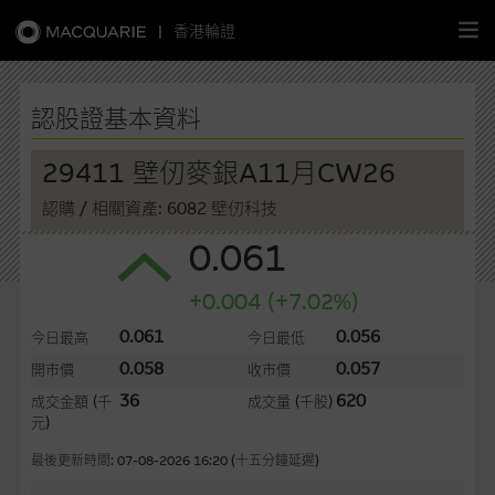
|
香港輪證
繁
簡
EN
認股證基本資料
29411 壁仞麥銀A11月CW26
認購
/ 相關資產: 6082 壁仞科技
主頁
0.061
認股證
+0.004 (+7.02%)
牛熊證
0.061
0.056
今日最高
今日最低
0.058
0.057
開市價
收市價
選股攻略
36
620
成交金額
(千
成交量
(千股)
元)
中資股票專頁
最後更新時間: 07-08-2026 16:20 (十五分鐘延遲)