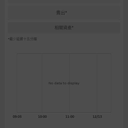
麥格理投資教室
賣出*
會員專區
相關資產*
關於我們
*最少延遲十五分鐘
No data to display
09:05
10:00
11:00
12/13