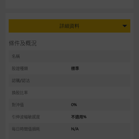
詳細資料
條件及概況
名稱
股證種類
標準
認購/認沽
換股比率
對沖值
0%
引伸波幅敏感度
不適用%
每日時間值損耗
N/A