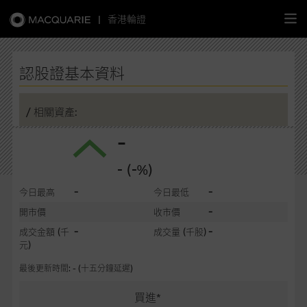
|
香港輪證
繁
簡
EN
認股證基本資料
/ 相關資產:
-
主頁
- (-%)
認股證
-
-
今日最高
今日最低
牛熊證
-
開市價
收市價
-
-
成交金額
(千
成交量
(千股)
選股攻略
元)
最後更新時間: - (十五分鐘延遲)
中資股票專頁
買進*