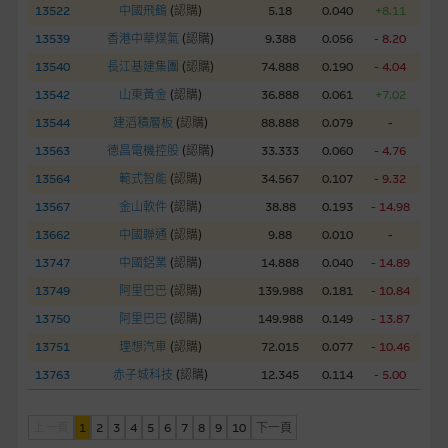
13522
中國飛鶴
(
認購
)
5.18
0.040
+8.11
經由本網站接觸到的軟件應用
13539
香港中華煤氣
(
認購
)
9.388
0.056
- 8.20
部分可經本網站連結下載的軟件程式屬於第三者的產品。閣下使
用此等屬於第三者的軟件，須自負全責。此等軟件的使用，可能
13540
長江基建集團
(
認購
)
74.888
0.190
- 4.04
受軟件持有人訂出的使用條款約束。
13542
山東黃金
(
認購
)
36.888
0.061
+7.02
13544
建滔積層板
(
認購
)
88.888
0.079
-
在法律容許的所有範圍內，麥格理集團概不承擔經由本網站使用
13563
德昌電機控股
(
認購
)
33.333
0.060
- 4.76
或下載任何軟件(不論是否屬於第三者)而引起的責任。麥格理集
13564
範式智能
(
認購
)
34.567
0.107
- 9.32
團並且對此等軟件不作任何聲明，也不提供任何保證，特別是在
法律容許的所有範圍內，概不負責經由本網站使用或下載任何軟
13567
金山軟件
(
認購
)
38.88
0.193
- 14.98
件(不論是否屬於第三者)而出現電腦病毒或任何其他後果所導致
13662
中國聯通
(
認購
)
9.88
0.010
-
的任何損失(包括但不限於數據遺失、業務運作受干擾及盈利虧
13747
中國鋁業
(
認購
)
14.888
0.040
- 14.89
損)。
13749
阿里巴巴
(
認購
)
139.988
0.181
- 10.84
13750
阿里巴巴
(
認購
)
149.988
0.149
- 13.87
基本上市文件及補充上市文件
13751
理想汽車
(
認購
)
72.015
0.077
- 10.46
就有關MBL每次發行之認股證及/或牛熊證而言，認股證及/或牛
熊證之條款及條件以及發行商的財務與其他資料已載列於基本上
13763
赤子城科技
(
認購
)
12.345
0.114
- 5.00
市文件及相關之補充上市文件內。該等文件之英文版及中譯版見
於本網站。
上一頁
1
2
3
4
5
6
7
8
9
10
下一頁