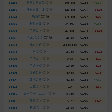
股份有限公司可能是唯一報價方。閣下應閱讀載于
13281
紫金黃金國際
(
認購
)
168.888
0.155
+1.31
www.warrants.com.hk
之上市文件以瞭解結構性產品的詳情及
13282
攜程集團—Ｓ
(
認購
)
523.888
0.074
- 13.95
自行評估箇中風險。如有需要，請徵詢獨立之專業意見。牛熊證
13316
優必選
(
認購
)
178.888
0.027
- 6.90
備有強制贖回機制可能被提早終止，届時(i) N類牛熊證投資者會
13362
聯想集團
(
認購
)
34.567
0.115
+0.88
損失全部投資；而(ii)R類牛熊證之剩餘價值則可能為零。
13363
中金公司
(
認購
)
27.888
0.148
- 13.95
網站連結
13364
安碩Ａ５０
(
認購
)
23.28
0.066
-
13375
兆易創新
(
認購
)
2,888.888
0.010
-
本網站或載有連接非由麥格理集團管理的網站的連結。此等連結
純為方便閣下取得更多關於市場上相關產品及機構的資訊。麥格
13376
商湯
(
認購
)
2.788
0.050
- 15.25
理集團對此等網站的內容及所介紹的產品或服務，均無任何操控
13391
中信銀行
(
認購
)
9.98
0.146
- 5.20
權，因此對此等網站的內容及所介紹服務或產品是否準確或合
13401
中遠海控
(
認購
)
19.19
0.090
- 5.26
適，不作任何聲明。麥格理集團建議閣下自行向本網站述及或連
13403
翰森製藥
(
認購
)
40.88
0.133
- 0.75
接的第三者查詢。此外，載有第三者網站的連結，不應視為該第
三者推介本網站。
13404
赤峰黃金
(
認購
)
41.88
0.182
+7.69
13413
百威亞太
(
認購
)
10
0.078
- 2.50
本網站雖連接第三者管理的網站，但麥格理集團並非授權網站瀏
13450
國富量子（五百）
(
認購
)
8.765
0.010
-
覽者複製此等網站的任何內容，因該等內容可能屬他人的知識產
13454
福耀玻璃
(
認購
)
77.77
0.020
- 13.04
權。
13456
長城汽車
(
認購
)
18.18
0.010
-