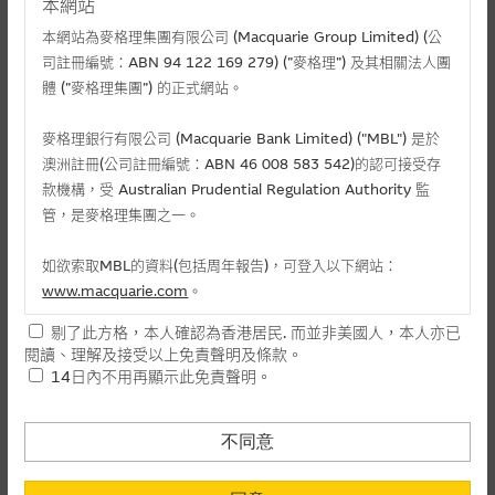
本網站
本網站為麥格理集團有限公司 (Macquarie Group Limited) (公
司註冊編號：ABN 94 122 169 279) (”麥格理”) 及其相關法人團
體 (”麥格理集團”) 的正式網站。
麥格理銀行有限公司 (Macquarie Bank Limited) ("MBL") 是於
澳洲註冊(公司註冊編號：ABN 46 008 583 542)的認可接受存
款機構，受 Australian Prudential Regulation Authority 監
管，是麥格理集團之一。
相關文件
如欲索取MBL的資料(包括周年報告)，可登入以下網站：
相關上市文件
www.macquarie.com
。
剔了此方格，本人確認為香港居民. 而並非美國人，本人亦已
本網站所載資料會隨時更改，而不作另行通知，如閣下欲取麥格
閱讀、理解及接受以上免責聲明及條款。
理的資料，可直接聯絡本集團職員。
相關資產認股證資金流 (+)資金流入 (-)資金流出
14日內不用再顯示此免責聲明。
本網站所提供的內容和資料專為香港居民設計，並只提供香港市
-
認購(百萬)
1
民使用，並不提供或發售予美國人。本網站內容無意要約或唆使
不同意
日
閣下購買證券、基金單位或其他投資工具(不論在參考條款上或在
-
認沽(百萬)
其他地方)，但清楚表明上述意圖的個別段落則屬例外。