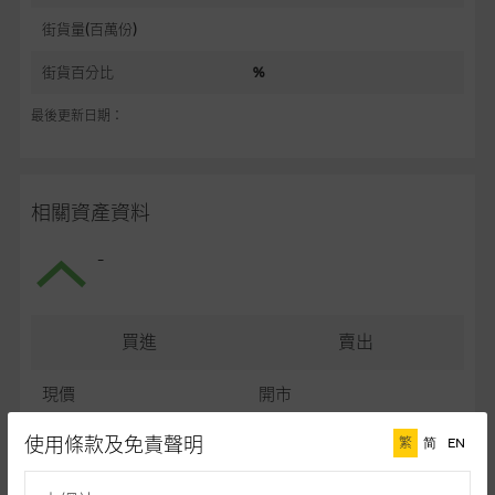
街貨量(百萬份)
街貨百分比
%
最後更新日期：
相關資產資料
-
買進
賣出
現價
開市
最高
最低
使用條款及免責聲明
繁
简
EN
最後更新日期： (十五分鐘延遲)