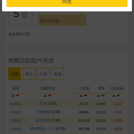
同意
-
認購(百萬)
5
提供網站內容的基準 – 使用時請考慮個人風險
日
-
網站內容來自我們在所示日期時認為可靠之來源，且均以真誠提
認沽(百萬)
供。惟麥格理集團並無核實所有網站內容，故就閣下的目的而
言，網站內容可能未必完整或準確。麥格理集團不會，亦沒有義
最後更新日期： --
務更新網站內容，或修正任何其後變為明顯失實之地方。網站內
容所載的意見、預測及其他資料可予更改或刪除，而毋須作出通
知。
相關認股證/牛熊證
任何指示價格報價、公開資料或分析是基於我們相信的假設及參
認購
認沽
牛證
熊證
數而預備的，不構成我們提出的意見。所用假設及參數並非唯一
可以合理選擇到的，因此並不保證該類報價單、公開資料或分析
編號
相關資產
行使價
價格
升/跌(%)
為準確、完整或合理。我們不作陳述，亦不保證任何所示的指示
表現或回報將來會實現。過去業績並不保證將來表現。網站內容
來自我們在所示日期時認為可靠之來源，且均以真誠提供，然
13012
李寧
(
認購
)
23.31
0.045
- 2.17
而，麥格理集團不作陳述，亦不保證網站內容在任何用途上均完
13013
石藥集團
(
認購
)
8.888
0.219
- 3.95
整、可靠、準確、合時或適合，亦不為資料的準確程度、完整性
13014
紫金礦業
(
認購
)
45.678
0.166
- 2.35
及合時性負上責任，除非這是有關適用的的法律及/或法規所規
13015
萬國數據－ＳＷ
(
認購
)
38.388
0.105
- 10.26
定。