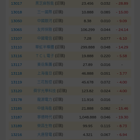
13017
黑芝麻智能
(
認購
)
23.456
0.032
- 28.89
網站內容不構成要約及徵求要約，或作為任何合約的根據，以購
13018
三一國際
(
認購
)
10.888
0.085
- 15.00
買或銷售任何證券、貸款或其他工具。網站內容由麥格理集團所
13050
中國銀河
(
認購
)
8.38
0.010
- 9.09
準備的資料編製而成，但不包括麥格理集團職員所知的資料。
產
13065
友邦保險
(
認購
)
106.299
0.044
- 24.14
品的過去業績並不保證或預測將來表現。
13107
中國電信
(
認購
)
7.28
0.077
- 6.10
在法律最大許可的情況下，麥格理集團及其任何相關公司或其董
13110
華虹半導體
(
認購
)
299.888
0.048
- 14.29
事、高層職員、僱員或代理人不作陳述，亦不保證網站內容，或
13116
ＴＣＬ電子
(
認購
)
19.888
0.220
- 5.58
任何與本網站相連結的第三者網站，在任何用途方面均可靠、完
13117
東岳集團
(
認購
)
27.89
0.016
-
整、合時及準確，對任何因任何形式(包括疏忽)由於網站內容的
13118
上海復旦
(
認購
)
46.888
0.051
- 3.77
錯誤、失實、遺漏、或任何人士對網站內容的依賴而導致的損失
13119
三花智控
(
認購
)
45.678
0.072
- 4.00
或損毀，亦一概不會承擔責任或債務。
13120
舜宇光學科技
(
認購
)
123.82
0.024
- 4.00
本使用條款的所有方面均受香港法例管限。
13178
龍源電力
(
認購
)
11.916
0.016
-
13185
中遠海能
(
認購
)
21.888
0.082
- 15.46
與結構性產品有關的風險
13187
寧德時代
(
認購
)
1,048.888
0.046
- 19.30
結構性產品並無抵押品，如發行人無力償債或違約，投資者可能
13189
榮昌生物
(
認購
)
99.95
0.115
- 8.73
無法收回部份或全部應收款項。結構性產品價格可升可跌。過往
13216
大唐發電
(
認購
)
4.321
0.067
- 6.94
表現並不反映未來表現。產品的第二市場可能有限而麥格理資本