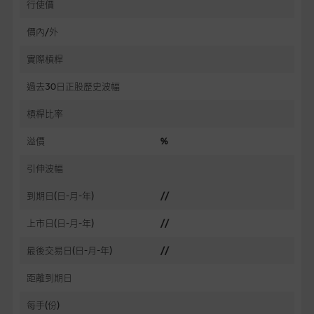
行使價
價內/外
實際槓桿
過去30日正股歷史波幅
槓桿比率
溢價
%
引伸波幅
到期日(日-月-年)
//
上市日(日-月-年)
//
最後交易日(日-月-年)
//
距離到期日
每手(份)