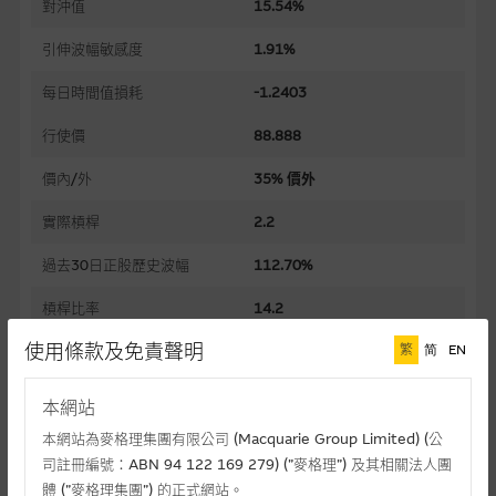
對沖值
15.54%
引伸波幅敏感度
1.91%
每日時間值損耗
-1.2403
行使價
88.888
價內/外
35% 價外
實際槓桿
2.2
過去30日正股歷史波幅
112.70%
槓桿比率
14.2
使用條款及免責聲明
繁
简
EN
溢價
42.00%
引伸波幅
110.93%
本網站
到期日(日-月-年)
30/11/2026
本網站為麥格理集團有限公司 (Macquarie Group Limited) (公
司註冊編號：ABN 94 122 169 279) (”麥格理”) 及其相關法人團
上市日(日-月-年)
11/05/2026
體 (”麥格理集團”) 的正式網站。