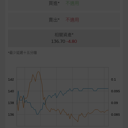
麥格理投資教室
買進*
不適用
會員專區
賣出*
不適用
關於我們
相關資產*
136.70
-4.80
*最少延遲十五分鐘
142
0.1
140
0.095
138
0.09
136
0.085