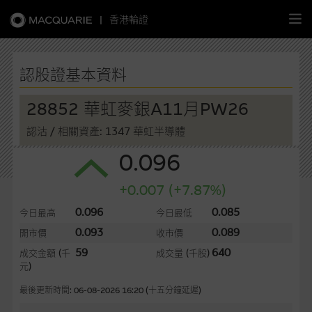
|
香港輪證
繁
簡
EN
認股證基本資料
28852 華虹麥銀A11月PW26
認沽
/ 相關資產: 1347 華虹半導體
主頁
0.096
認股證
+0.007 (+7.87%)
牛熊證
0.096
0.085
今日最高
今日最低
0.093
0.089
開市價
收市價
選股攻略
59
640
成交金額
(千
成交量
(千股)
元)
中資股票專頁
最後更新時間: 06-08-2026 16:20 (十五分鐘延遲)