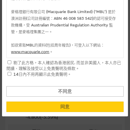
最後交易日(日-月-年)
24/11/2026
麥格理銀行有限公司 (Macquarie Bank Limited) ("MBL") 是於
澳洲註冊(公司註冊編號：ABN 46 008 583 542)的認可接受存
距離到期日
116日
款機構，受 Australian Prudential Regulation Authority 監
每手(份)
10,000
管，是麥格理集團之一。
街貨量(百萬份)
0.00
如欲索取MBL的資料(包括周年報告)，可登入以下網站：
www.macquarie.com
。
街貨百分比
0.00%
剔了此方格，本人確認為香港居民. 而並非美國人，本人亦已
最後更新日期： 06-08-2026 16:20
本網站所載資料會隨時更改，而不作另行通知，如閣下欲取麥格
閱讀、理解及接受以上免責聲明及條款。
理的資料，可直接聯絡本集團職員。
14日內不用再顯示此免責聲明。
本網站所提供的內容和資料專為香港居民設計，並只提供香港市
相關資產資料
民使用，並不提供或發售予美國人。本網站內容無意要約或唆使
不同意
閣下購買證券、基金單位或其他投資工具(不論在參考條款上或在
1347 華虹半導體
其他地方)，但清楚表明上述意圖的個別段落則屬例外。
同意
136.70
提供網站內容的基準 – 使用時請考慮個人風險
-4.800(-3.39%)
網站內容來自我們在所示日期時認為可靠之來源，且均以真誠提