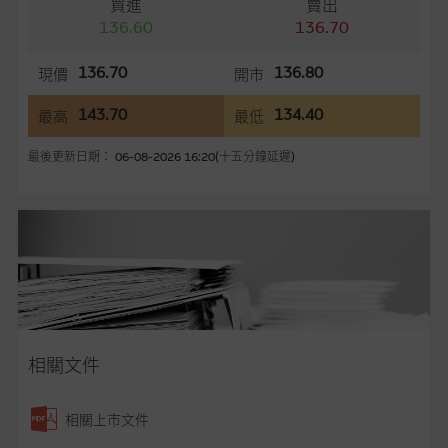
買進
賣出
供。惟麥格理集團並無核實所有網站內容，故就閣下的目的而
136.60
136.70
言，網站內容可能未必完整或準確。麥格理集團不會，亦沒有義
務更新網站內容，或修正任何其後變為明顯失實之地方。網站內
136.70
136.80
現價
開市
容所載的意見、預測及其他資料可予更改或刪除，而毋須作出通
知。
143.70
134.40
最高
最低
任何指示價格報價、公開資料或分析是基於我們相信的假設及參
最後更新日期： 06-08-2026 16:20(十五分鐘延遲)
數而預備的，不構成我們提出的意見。所用假設及參數並非唯一
可以合理選擇到的，因此並不保證該類報價單、公開資料或分析
為準確、完整或合理。我們不作陳述，亦不保證任何所示的指示
表現或回報將來會實現。過去業績並不保證將來表現。網站內容
來自我們在所示日期時認為可靠之來源，且均以真誠提供，然
而，麥格理集團不作陳述，亦不保證網站內容在任何用途上均完
整、可靠、準確、合時或適合，亦不為資料的準確程度、完整性
及合時性負上責任，除非這是有關適用的的法律及/或法規所規
定。
相關文件
網站內容不構成要約及徵求要約，或作為任何合約的根據，以購
相關上市文件
買或銷售任何證券、貸款或其他工具。網站內容由麥格理集團所
準備的資料編製而成，但不包括麥格理集團職員所知的資料。
產