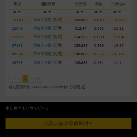
編號
相關資產
行使價
價格
升/跌(%)
損失全部投資；而(ii)R類牛熊證之剩餘價值則可能為零。
13110
華虹半導體
(
認購
)
299.888
0.049
- 12.50
網站連結
15046
華虹半導體
(
認購
)
313.47
0.053
- 13.12
本網站或載有連接非由麥格理集團管理的網站的連結。此等連結
純為方便閣下取得更多關於市場上相關產品及機構的資訊。麥格
15679
華虹半導體
(
認購
)
234.567
0.080
- 13.04
理集團對此等網站的內容及所介紹的產品或服務，均無任何操控
27192
華虹半導體
(
認購
)
136.888
0.390
- 13.33
權，因此對此等網站的內容及所介紹服務或產品是否準確或合
28564
華虹半導體
(
認購
)
188.888
0.255
- 15.00
適，不作任何聲明。麥格理集團建議閣下自行向本網站述及或連
28765
華虹半導體
(
認購
)
193.888
0.164
- 14.14
接的第三者查詢。此外，載有第三者網站的連結，不應視為該第
三者推介本網站。
上一頁
1
下一頁
本網站雖連接第三者管理的網站，但麥格理集團並非授權網站瀏
最後更新時間:
06-08-2026 16:20 (15分鐘延遲)
覽者複製此等網站的任何內容，因該等內容可能屬他人的知識產
權。
本結構性產品並無抵押品
經由本網站接觸到的軟件應用
此內容來自我們在所示日期時認為可靠之來源，且均以真誠提供。然
風險披露及免責聲明
部分可經本網站連結下載的軟件程式屬於第三者的產品。閣下使
而，Macquarie Capital Limited (CE No. AAC 534)(「 MCL 」)不作陳
用此等屬於第三者的軟件，須自負全責。此等軟件的使用，可能
述，亦不保證此內容在任何用途上均完整、可靠、準確、合時或適合，