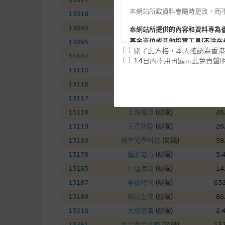
本網站所載資料會隨時更改，而
13018
三一國際
(
認購
)
7.
13050
中國銀河
(
認購
)
7.
本網站所提供的內容和資料專為
基金單位或其他投資工具(不論在
13065
友邦保險
(
認購
)
74
剔了此方格，本人確認為香港
13107
中國電信
(
認購
)
4.
14日內不用再顯示此免責聲
13110
華虹半導體
(
認購
)
141
提供網站內容的基準 – 使
13116
ＴＣＬ電子
(
認購
)
16
網站內容來自我們在所示日期時
13117
東岳集團
(
認購
)
13
未必完整或準確。麥格理集團不
13118
上海復旦
(
認購
)
26
予更改或刪除，而毋須作出通知
13119
三花智控
(
認購
)
26
任何指示價格報價、公開資料或
13120
舜宇光學科技
(
認購
)
58
的，因此並不保證該類報價單、
13178
龍源電力
(
認購
)
5.
績並不保證將來表現。網站內容
13185
中遠海能
(
認購
)
14
何用途上均完整、可靠、準確、
13187
寧德時代
(
認購
)
632
網站內容不構成要約及徵求要約
13189
榮昌生物
(
認購
)
86
而成，但不包括麥格理集團職員
13216
大唐發電
(
認購
)
2.
13281
紫金黃金國際
(
認購
)
137