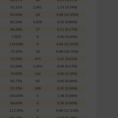
證網站內容，或任何與本網站相
51.31%
1,001
1.33 (3.34%)
錯誤、失實、遺漏、或任何人士對
91.94%
18
4.98 (12.45%)
81.50%
5,626
0.32 (0.80%)
68.28%
37
0.11 (0.27%)
不適用
0
0.00 (0.00%)
134.09%
0
4.98 (12.45%)
73.32%
18
6.68 (16.70%)
可升可跌。過往表現並不反映未
ts.com.hk
之上市文件以瞭解結構
53.09%
475
0.01 (0.01%)
届時(i) N類牛熊證投資者會
51.69%
1,454
0.09 (0.23%)
70.09%
142
0.60 (1.50%)
95.73%
95
0.00 (0.00%)
55.33%
199
0.02 (0.06%)
164.00%
0
1.48 (3.69%)
構的資訊。麥格理集團對此等網
，不作任何聲明。麥格理集團建
68.00%
0
0.36 (0.90%)
113.36%
0
6.86 (17.14%)
82.74%
5
0.19 (0.47%)