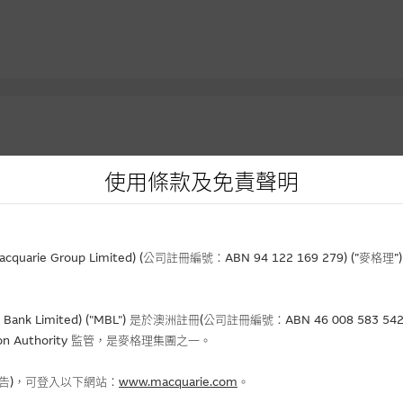
使用條款及免責聲明
資產
到期日
實際槓
價
行使價
(日/月/年)
價格
升/跌(%)
(倍)
rie Group Limited) (公司註冊編號：ABN 94 122 169 279) (”麥
.53
23.31
02-02-2027
0.044
- 6.38
5.5
Bank Limited) ("MBL") 是於澳洲註冊(公司註冊編號：ABN 46 008 58
690
8.888
31-12-2026
0.248
+6.44
3.9
gulation Authority 監管，是麥格理集團之一。
.40
45.678
01-12-2026
0.194
+14.12
5.7
.32
38.388
31-12-2026
0.112
+8.74
2.9
報告)，可登入以下網站：
www.macquarie.com
。
.89
23.456
01-12-2026
0.032
-
4.9