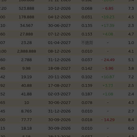
理集團及其任何相關公司或其董事、高層職員、僱員或代理人不作陳述，亦不保
.20
523.888
10-12-2026
0.068
- 6.85
7.3
方面均可靠、完整、合時及準確，對任何因任何形式(包括疏忽)由於網站內容的
損毀，亦一概不會承擔責任或債務。
.00
178.888
04-12-2026
0.031
+19.23
4.5
.10
34.567
30-06-2027
0.135
+17.39
2.3
法例管限。
.60
27.888
07-12-2026
0.153
+4.08
4.7
.07
23.28
01-04-2027
不適用
-
1.0
.00
2,888.888
08-12-2026
0.010
-
4.1
460
2.788
31-12-2026
0.037
- 24.49
5.1
人無力償債或違約，投資者可能無法收回部份或全部應收款項。結構性產品價格
限而麥格理資本股份有限公司可能是唯一報價方。閣下應閱讀載于
www.warran
340
9.98
18-08-2027
0.142
- 5.96
3.8
。如有需要，請徵詢獨立之專業意見。牛熊證備有強制贖回機制可能被提早終止，
.42
19.19
20-11-2026
0.102
+10.87
7.2
證之剩餘價值則可能為零。
.92
40.88
17-08-2027
0.139
+3.73
2.5
.52
41.88
02-03-2027
0.187
+1.08
2.4
465
10
30-06-2027
0.078
-
4.3
745
8.765
31-12-2026
0.010
-
2.7
團管理的網站的連結。此等連結純為方便閣下取得更多關於市場上相關產品及機
，均無任何操控權，因此對此等網站的內容及所介紹服務或產品是否準確或合適
.00
77.77
30-09-2026
0.018
- 14.29
8.4
的第三者查詢。此外，載有第三者網站的連結，不應視為該第三者推介本網站。
615
18.18
30-09-2026
0.010
-
6.0
220
5.18
28-12-2026
0.037
-
4.2