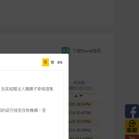
下載Excel檔案
繁
简
EN
桿
成交金額
街貨量
引伸波幅
(千元)
百萬份 (百分比)
格理”) 及其相關法人團體 (”麥格理集
58.49%
144
1.81 (4.54%)
3 542)的認可接受存款機構，受
62.52%
2,702
0.19 (0.47%)
56.89%
1,282
0.22 (0.55%)
92.09%
19
0.15 (0.38%)
86.63%
11
4.41 (11.03%)