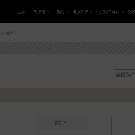
主頁
認股證
牛熊證
選股攻略
中資股票專頁
麥
基本資料
買進*