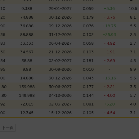
，但麥格理集團並非授權網站瀏覽者複製此等網站的任何內容，因該等內容可能
810
9.388
29-01-2027
0.059
+5.36
10.6
.20
74.888
30-12-2026
0.179
- 3.76
8.1
應用
.90
36.888
09-12-2026
0.076
+18.75
5.3
程式屬於第三者的產品。閣下使用此等屬於第三者的軟件，須自負全責。此等軟
.36
88.888
31-12-2026
0.102
+25.93
2.5
.83
33.333
06-04-2027
0.058
- 4.92
2.7
.30
34.567
21-12-2026
0.103
- 1.91
3.1
理集團概不承擔經由本網站使用或下載任何軟件(不論是否屬於第三者)而引起的
.54
38.88
02-02-2027
0.181
- 2.69
4.5
證，特別是在法律容許的所有範圍內，概不負責經由本網站使用或下載任何軟件(
395
9.88
30-09-2026
0.010
-
8.9
損失(包括但不限於數據遺失、業務運作受干擾及盈利虧損)。
600
14.888
30-12-2026
0.043
+13.16
5.5
.80
139.988
30-06-2027
0.177
- 2.21
3.5
文件
.80
149.988
24-12-2026
0.144
- 4.00
5.7
/或牛熊證而言，認股證及/或牛熊證之條款及條件以及發行商的財務與其他資
.92
72.015
02-03-2027
0.081
+5.20
4.0
文版及中譯版見於本網站。
300
12.345
15-12-2026
0.105
- 4.54
3.1
下一頁
持有人或獲准使用者。除非瀏覽內容所需或為法律容許，閣下在獲得麥格理集團