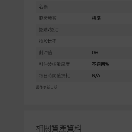
名稱
股證種類
標準
認購/認沽
換股比率
對沖值
0%
引伸波幅敏感度
不適用%
每日時間值損耗
N/A
最後更新日期：
相關資產資料