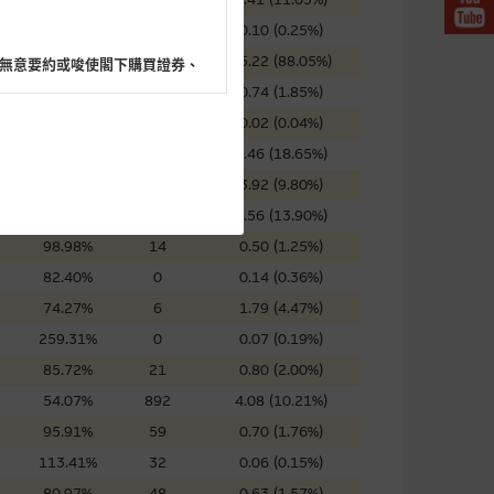
72.89%
32
0.10 (0.25%)
58.79%
0
35.22 (88.05%)
無意要約或唆使閣下購買證券、
40.64%
159
0.74 (1.85%)
52.92%
191
0.02 (0.04%)
99.79%
75
7.46 (18.65%)
88.08%
0
3.92 (9.80%)
閣下的目的而言，網站內容可能
76.11%
0
5.56 (13.90%)
所載的意見、預測及其他資料可
98.98%
14
0.50 (1.25%)
82.40%
0
0.14 (0.36%)
及參數並非唯一可以合理選擇到
74.27%
6
1.79 (4.47%)
表現或回報將來會實現。過去業
259.31%
0
0.07 (0.19%)
作陳述，亦不保證網站內容在任
85.72%
21
0.80 (2.00%)
適用的的法律及/或法規所規定。
54.07%
892
4.08 (10.21%)
由麥格理集團所準備的資料編製
95.91%
59
0.70 (1.76%)
113.41%
32
0.06 (0.15%)
80.97%
48
0.63 (1.57%)