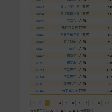
本網站雖連接第三者管理的網站
13539
香港中華煤氣
(
認購
)
6.
13540
長江基建集團
(
認購
)
61
經由本網站接觸到的軟件
13542
山東黃金
(
認購
)
22
部分可經本網站連結下載的軟件
13544
建滔積層板
(
認購
)
38
出的使用條款約束。
13563
德昌電機控股
(
認購
)
19
13564
範式智能
(
認購
)
30
在法律容許的所有範圍內，麥格
13567
金山軟件
(
認購
)
27
不作任何聲明，也不提供任何保
13662
中國聯通
(
認購
)
6.
病毒或任何其他後果所導致的任何
13747
中國鋁業
(
認購
)
8.
13749
阿里巴巴
(
認購
)
123
基本上市文件及補充上市
13750
阿里巴巴
(
認購
)
123
就有關MBL每次發行之認股證及
13751
理想汽車
(
認購
)
49
補充上市文件內。該等文件之英
13763
赤子城科技
(
認購
)
8.
上一頁
1
2
3
版權及商標
4
5
6
7
8
9
10
最後更新時間:
07-08-2026 16:20 (15分鐘延遲)
麥格理集團為本網站內容的版權