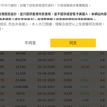
不作另行通知，如閣下欲取麥格理的資料，可直接聯絡本集團職員。
660
10.888
01-12-2026
0.085
+2.41
4.8
720
8.38
18-08-2026
0.010
-
17.6
香港居民設計，並只提供香港市民使用，並不提供或發售予美國人。本網站內容
參考條款上或在其他地方)，但清楚表明上述意圖的個別段落則屬例外。
.15
106.299
03-05-2027
0.052
+10.64
5.9
居民. 而並非美國人，本人亦已閱讀、理解及接受以上免責聲明及條款。
500
7.28
28-01-2027
0.076
- 1.30
6.7
明。
.20
299.888
02-12-2026
0.051
+4.08
4.2
用時請考慮個人風險
.35
19.888
02-12-2026
0.214
- 1.83
3.5
不同意
同意
認為可靠之來源，且均以真誠提供。惟麥格理集團並無核實所有網站內容，故就
.49
27.89
02-12-2026
0.017
+6.25
6.0
會，亦沒有義務更新網站內容，或修正任何其後變為明顯失實之地方。網站內容
.98
46.888
25-01-2027
0.057
+9.62
3.1
。
.86
45.678
28-05-2027
0.073
+2.82
2.8
分析是基於我們相信的假設及參數而預備的，不構成我們提出的意見。所用假設
.95
123.82
31-12-2026
0.021
- 12.50
5.4
公開資料或分析為準確、完整或合理。我們不作陳述，亦不保證任何所示的指示
490
11.916
19-08-2026
0.016
-
5.5
來自我們在所示日期時認為可靠之來源，且均以真誠提供，然而，麥格理集團不
.73
21.888
03-12-2026
0.091
+9.64
4.4
合時或適合，亦不為資料的準確程度、完整性及合時性負上責任，除非這是有關
.50
1,048.888
31-03-2027
0.046
+4.54
5.0
，或作為任何合約的根據，以購買或銷售任何證券、貸款或其他工具。網站內容
.25
99.95
03-12-2026
0.143
+26.55
3.1
所知的資料。
產品的過去業績並不保證或預測將來表現。
475
4.321
26-01-2027
0.066
- 1.49
2.8
.10
168.888
31-12-2026
0.182
+16.67
3.4