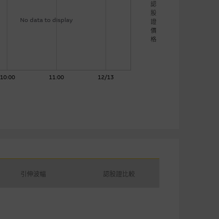
認
股
No data to display
證
價
格
10:00
11:00
12/13
引伸波幅
認股證比較