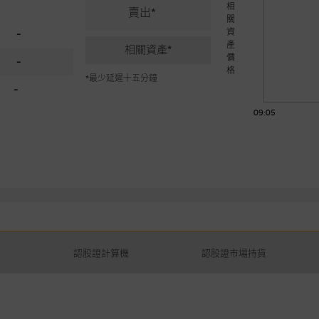
相
賣出*
關
資
-
產
相關資產*
價
-
格
*最少延遲十五分鐘
-
09:05
認股證計算機
認股證市場持貨