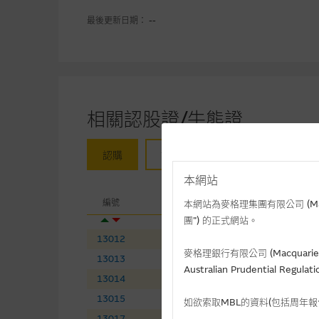
最後更新日期： --
相關認股證/牛熊證
認購
認沽
牛證
熊證
本網站
相關
編號
相關資產
現
本網站為麥格理集團有限公司 (Macqua
團”) 的正式網站。
13012
李寧
(
認購
)
14
麥格理銀行有限公司 (Macquarie 
13013
石藥集團
(
認購
)
8.
Australian Prudential Re
13014
紫金礦業
(
認購
)
36
13015
萬國數據－ＳＷ
(
認購
)
32
如欲索取MBL的資料(包括周年
13017
黑芝麻智能
(
認購
)
11