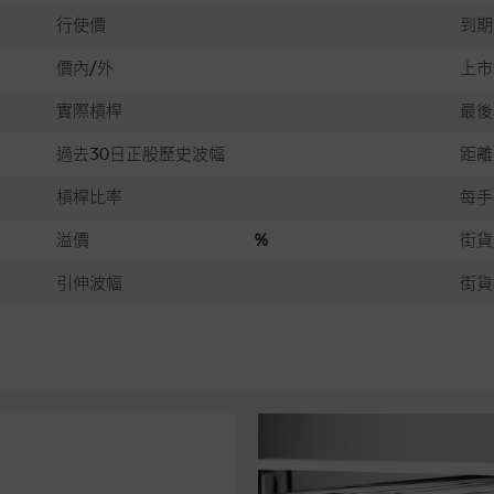
行使價
到期
價內/外
上市
實際槓桿
最後
過去30日正股歷史波幅
距離
槓桿比率
每手
溢價
%
街貨
引伸波幅
街貨