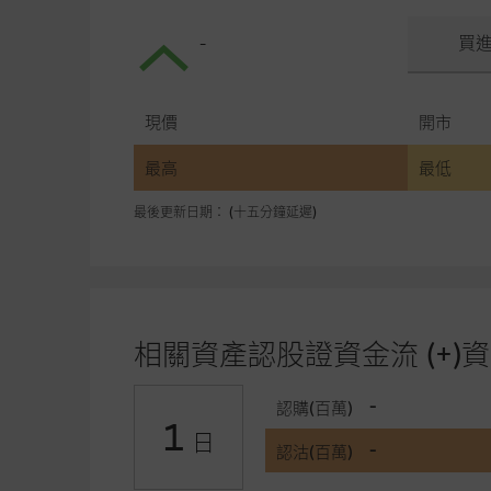
-
買
現價
開市
最高
最低
最後更新日期： (十五分鐘延遲)
相關資產認股證資金流 (+)資
-
認購(百萬)
1
日
-
認沽(百萬)