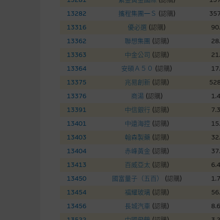
在法律最大許可的情況下，麥格
13282
攜程集團—Ｓ
(
認購
)
357
連結的第三者網站，在任何用途
網站內容的依賴而導致的損失或
13316
優必選
(
認購
)
90
13362
聯想集團
(
認購
)
28
本使用條款的所有方面均受香港
13363
中金公司
(
認購
)
21
13364
安碩Ａ５０
(
認購
)
17
與結構性產品有關的風險
13375
兆易創新
(
認購
)
528
13376
商湯
(
認購
)
1.
結構性產品並無抵押品，如發行
來表現。產品的第二市場可能有
13391
中信銀行
(
認購
)
7.
性產品的詳情及自行評估箇中風險
13401
中遠海控
(
認購
)
15
損失全部投資；而(ii)R類牛熊
13403
翰森製藥
(
認購
)
32
13404
赤峰黃金
(
認購
)
37
網站連結
13413
百威亞太
(
認購
)
6.
13450
國富量子（五百）
(
認購
)
1.
本網站或載有連接非由麥格理集
站的內容及所介紹的產品或服務
13454
福耀玻璃
(
認購
)
56
議閣下自行向本網站述及或連接
13456
長城汽車
(
認購
)
8.
13522
中國飛鶴
(
認購
)
3.