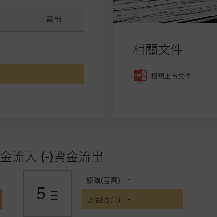
進
賣出
相關文件
相關上市文件
金流入 (-)資金流出
-
認購(百萬)
5
日
-
認沽(百萬)