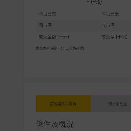
- (-%)
今日最高
-
今日最低
開市價
收市價
成交金額
(千元)
-
成交量
(千股)
最後更新時間: - (十五分鐘延遲)
認股證基本資料
價量走勢圖
條件及概況