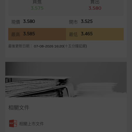
買進
賣出
容所載的意見、預測及其他資料可予更改或刪除，而毋須作出通
3.575
3.580
知。
3.580
3.525
現價
開市
任何指示價格報價、公開資料或分析是基於我們相信的假設及參
數而預備的，不構成我們提出的意見。所用假設及參數並非唯一
3.585
3.465
最高
最低
可以合理選擇到的，因此並不保證該類報價單、公開資料或分析
為準確、完整或合理。我們不作陳述，亦不保證任何所示的指示
最後更新日期： 07-08-2026 16:20(十五分鐘延遲)
表現或回報將來會實現。過去業績並不保證將來表現。網站內容
來自我們在所示日期時認為可靠之來源，且均以真誠提供，然
而，麥格理集團不作陳述，亦不保證網站內容在任何用途上均完
整、可靠、準確、合時或適合，亦不為資料的準確程度、完整性
及合時性負上責任，除非這是有關適用的的法律及/或法規所規
定。
網站內容不構成要約及徵求要約，或作為任何合約的根據，以購
買或銷售任何證券、貸款或其他工具。網站內容由麥格理集團所
相關文件
準備的資料編製而成，但不包括麥格理集團職員所知的資料。
產
品的過去業績並不保證或預測將來表現。
相關上市文件
在法律最大許可的情況下，麥格理集團及其任何相關公司或其董