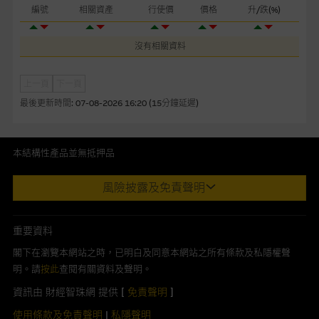
編號
相關資產
行使價
價格
升/跌(%)
本網站或載有連接非由麥格理集團管理的網站的連結。此等連結
純為方便閣下取得更多關於市場上相關產品及機構的資訊。麥格
沒有相關資料
理集團對此等網站的內容及所介紹的產品或服務，均無任何操控
權，因此對此等網站的內容及所介紹服務或產品是否準確或合
適，不作任何聲明。麥格理集團建議閣下自行向本網站述及或連
上一頁
下一頁
接的第三者查詢。此外，載有第三者網站的連結，不應視為該第
最後更新時間:
07-08-2026 16:20 (15分鐘延遲)
三者推介本網站。
本網站雖連接第三者管理的網站，但麥格理集團並非授權網站瀏
本結構性產品並無抵押品
覽者複製此等網站的任何內容，因該等內容可能屬他人的知識產
此內容來自我們在所示日期時認為可靠之來源，且均以真誠提供。然
權。
風險披露及免責聲明
而，Macquarie Capital Limited (CE No. AAC 534)(「 MCL 」)不作陳
述，亦不保證此內容在任何用途上均完整、可靠、準確、合時或適合，
經由本網站接觸到的軟件應用
亦不為資料的準確程度、完整性及合時性負上責任。
重要資料
部分可經本網站連結下載的軟件程式屬於第三者的產品。閣下使
本網址由香港證券及期貨事務監察委員會註冊交易商MCL提供。MCL為
閣下在瀏覽本網站之時，已明白及同意本網站之所有條款及私隱權聲
用此等屬於第三者的軟件，須自負全責。此等軟件的使用，可能
本文所提及上市股份有關的Macquarie Bank Limited (ABN 46 008
明。請
按此
查閱有關資料及聲明。
受軟件持有人訂出的使用條款約束。
583 542)(「MBL」)發行的衍生權證及/或牛熊證及/或交易期權的莊家
資訊由 財經智珠網 提供 [
免責聲明
]
及/或流通量提供者。本網站內容僅為香港居民設計，並只供香港市民使
在法律容許的所有範圍內，麥格理集團概不承擔經由本網站使用
用，不適用於美國人或其他國家之居民。本網址提供之任何資料包括任
使用條款及免責聲明
|
私隱聲明