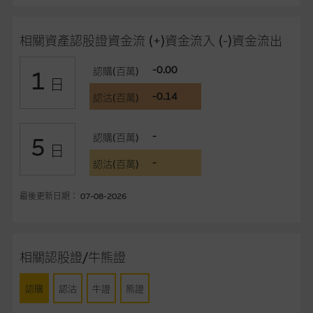
事、高層職員、僱員或代理人不作陳述，亦不保證網站內容，或
任何與本網站相連結的第三者網站，在任何用途方面均可靠、完
相關資產認股證資金流 (+)資金流入 (-)資金流出
整、合時及準確，對任何因任何形式(包括疏忽)由於網站內容的
錯誤、失實、遺漏、或任何人士對網站內容的依賴而導致的損失
-0.00
認購(百萬)
1
或損毀，亦一概不會承擔責任或債務。
日
-0.14
認沽(百萬)
本使用條款的所有方面均受香港法例管限。
-
認購(百萬)
5
與結構性產品有關的風險
日
-
結構性產品並無抵押品，如發行人無力償債或違約，投資者可能
認沽(百萬)
無法收回部份或全部應收款項。結構性產品價格可升可跌。過往
表現並不反映未來表現。產品的第二市場可能有限而麥格理資本
最後更新日期： 07-08-2026
股份有限公司可能是唯一報價方。閣下應閱讀載于
www.warrants.com.hk
之上市文件以瞭解結構性產品的詳情及
自行評估箇中風險。如有需要，請徵詢獨立之專業意見。牛熊證
相關認股證/牛熊證
備有強制贖回機制可能被提早終止，届時(i) N類牛熊證投資者會
損失全部投資；而(ii)R類牛熊證之剩餘價值則可能為零。
認購
認沽
牛證
熊證
網站連結