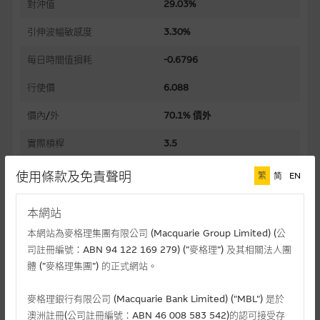
對沖值
29.03%
引伸波幅敏感度
3.30%
每日時間值損耗
-0.6796
行使價
6.088
價內/外
70.1% 價外
實際槓桿
3.5
過去30日正股歷史波幅
44.29%
使用條款及免責聲明
繁
简
EN
槓桿比率
12.1
本網站
溢價
78.30%
本網站為麥格理集團有限公司 (Macquarie Group Limited) (公
司註冊編號：ABN 94 122 169 279) (”麥格理”) 及其相關法人團
引伸波幅
75.79%
體 (”麥格理集團”) 的正式網站。
到期日(日-月-年)
03/05/2027
麥格理銀行有限公司 (Macquarie Bank Limited) ("MBL") 是於
上市日(日-月-年)
23/03/2026
澳洲註冊(公司註冊編號：ABN 46 008 583 542)的認可接受存