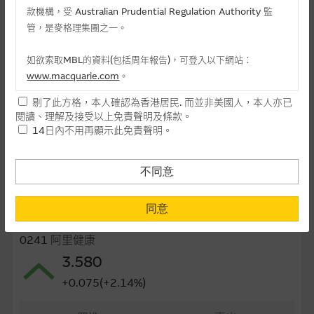
款機構，受 Australian Prudential Regulation Authority 監
最後交易日(日-月-年)
27/04/2027
管，是麥格理集團之一。
距離到期日
269日
如欲索取MBL的資料(包括周年報告)，可登入以下網站：
每手(份)
10,000
www.macquarie.com
。
街貨量(百萬份)
0.00
剔了此方格，本人確認為香港居民. 而並非美國人，本人亦已
本網站所載資料會隨時更改，而不作另行通知，如閣下欲取麥格
閱讀、理解及接受以上免責聲明及條款。
理的資料，可直接聯絡本集團職員。
街貨百分比
0.00%
14日內不用再顯示此免責聲明。
本網站所提供的內容和資料專為香港居民設計，並只提供香港市
最後更新日期： 07-08-2026 16:20
民使用，並不提供或發售予美國人。本網站內容無意要約或唆使
不同意
閣下購買證券、基金單位或其他投資工具(不論在參考條款上或在
其他地方)，但清楚表明上述意圖的個別段落則屬例外。
同意
相關資產資料
提供網站內容的基準 – 使用時請考慮個人風險
0241 阿里健康
網站內容來自我們在所示日期時認為可靠之來源，且均以真誠提
3.580
供。惟麥格理集團並無核實所有網站內容，故就閣下的目的而
+0.075(+2.14%)
言，網站內容可能未必完整或準確。麥格理集團不會，亦沒有義
務更新網站內容，或修正任何其後變為明顯失實之地方。網站內