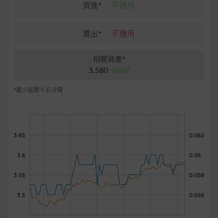
麥格理投資教室
買進*
不適用
會員專區
賣出*
不適用
關於我們
相關資產*
3.580
+0.07
*最少延遲十五分鐘
3.65
0.062
3.6
0.06
3.55
0.058
3.5
0.056