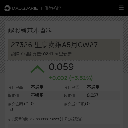
|
香港輪證
繁
簡
EN
認股證基本資料
27326 里康麥銀A5月CW27
認購
/ 相關資產: 0241 阿里健康
主頁
0.059
認股證
+0.002 (+3.51%)
牛熊證
不適用
不適用
今日最高
今日最低
不適用
0.057
開市價
收市價
選股攻略
0
0
成交金額
(千
成交量
(千股)
元)
中資股票專頁
最後更新時間: 07-08-2026 16:20 (十五分鐘延遲)