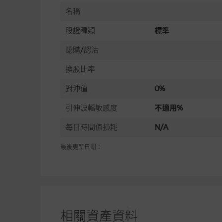
名稱
股證種類
標準
認購/認沽
換股比率
對沖值
0%
引伸波幅敏感度
不適用%
每日時間值損耗
N/A
最後更新日期：
相關資產資料