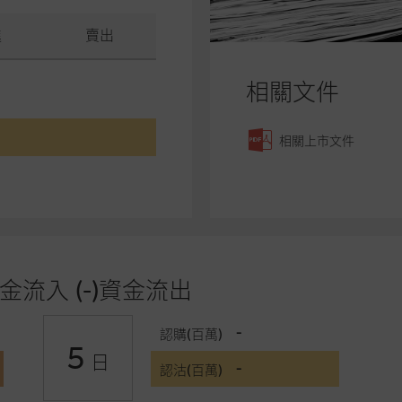
進
賣出
相關文件
相關上市文件
金流入 (-)資金流出
-
認購(百萬)
5
日
-
認沽(百萬)