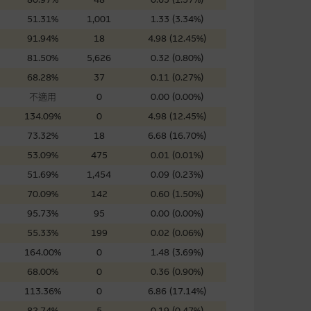
證網站內容，或任何與本網站相
51.31%
1,001
1.33 (3.34%)
錯誤、失實、遺漏、或任何人士對
91.94%
18
4.98 (12.45%)
81.50%
5,626
0.32 (0.80%)
68.28%
37
0.11 (0.27%)
不適用
0
0.00 (0.00%)
134.09%
0
4.98 (12.45%)
73.32%
18
6.68 (16.70%)
可升可跌。過往表現並不反映未
ts.com.hk
之上市文件以瞭解結構
53.09%
475
0.01 (0.01%)
届時(i) N類牛熊證投資者會
51.69%
1,454
0.09 (0.23%)
70.09%
142
0.60 (1.50%)
95.73%
95
0.00 (0.00%)
55.33%
199
0.02 (0.06%)
164.00%
0
1.48 (3.69%)
構的資訊。麥格理集團對此等網
，不作任何聲明。麥格理集團建
68.00%
0
0.36 (0.90%)
113.36%
0
6.86 (17.14%)
82.74%
5
0.19 (0.47%)