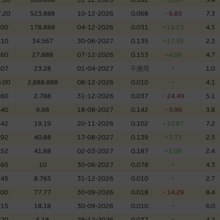
理集團及其任何相關公司或其董事、高層職員、僱員或代理人不作陳述，亦不保
.20
523.888
10-12-2026
0.068
- 6.85
7.3
方面均可靠、完整、合時及準確，對任何因任何形式(包括疏忽)由於網站內容的
損毀，亦一概不會承擔責任或債務。
.00
178.888
04-12-2026
0.031
+19.23
4.5
.10
34.567
30-06-2027
0.135
+17.39
2.3
法例管限。
.60
27.888
07-12-2026
0.153
+4.08
4.7
.07
23.28
01-04-2027
不適用
-
1.0
.00
2,888.888
08-12-2026
0.010
-
4.1
460
2.788
31-12-2026
0.037
- 24.49
5.1
人無力償債或違約，投資者可能無法收回部份或全部應收款項。結構性產品價格
限而麥格理資本股份有限公司可能是唯一報價方。閣下應閱讀載于
www.warran
340
9.98
18-08-2027
0.142
- 5.96
3.8
。如有需要，請徵詢獨立之專業意見。牛熊證備有強制贖回機制可能被提早終止，
.42
19.19
20-11-2026
0.102
+10.87
7.2
證之剩餘價值則可能為零。
.92
40.88
17-08-2027
0.139
+3.73
2.5
.52
41.88
02-03-2027
0.187
+1.08
2.4
465
10
30-06-2027
0.078
-
4.3
745
8.765
31-12-2026
0.010
-
2.7
團管理的網站的連結。此等連結純為方便閣下取得更多關於市場上相關產品及機
，均無任何操控權，因此對此等網站的內容及所介紹服務或產品是否準確或合適
.00
77.77
30-09-2026
0.018
- 14.29
8.4
的第三者查詢。此外，載有第三者網站的連結，不應視為該第三者推介本網站。
615
18.18
30-09-2026
0.010
-
6.0
220
5.18
28-12-2026
0.037
-
4.2