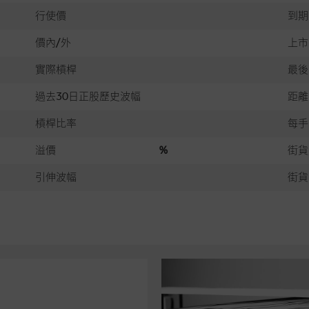
行使價
到期
價內/外
上市
實際槓桿
最後
過去30日正股歷史波幅
距離
槓桿比率
每手
溢價
%
街貨
引伸波幅
街貨