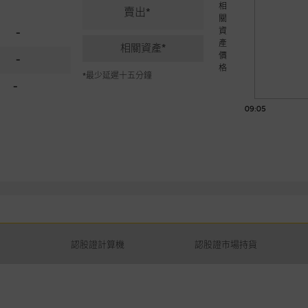
相
賣出*
關
資
-
產
相關資產*
價
-
格
*最少延遲十五分鐘
-
09:05
認股證計算機
認股證市場持貨