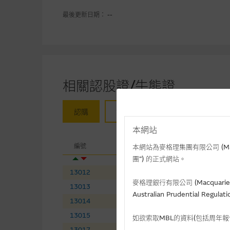
最後更新日期： --
相關認股證/牛熊證
認購
認沽
牛證
熊證
本網站
相關
編號
相關資產
現
本網站為麥格理集團有限公司 (Macqua
團”) 的正式網站。
13012
李寧
(
認購
)
14
麥格理銀行有限公司 (Macquarie 
13013
石藥集團
(
認購
)
8.
Australian Prudential Re
13014
紫金礦業
(
認購
)
36
13015
萬國數據－ＳＷ
(
認購
)
32
如欲索取MBL的資料(包括周年
13017
黑芝麻智能
(
認購
)
11