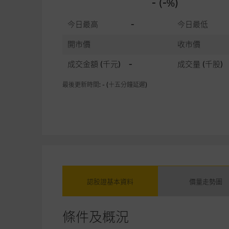
- (-%)
今日最高
-
今日最低
開市價
收市價
成交金額
(千元)
-
成交量
(千股)
最後更新時間: - (十五分鐘延遲)
認股證基本資料
價量走勢圖
條件及概況