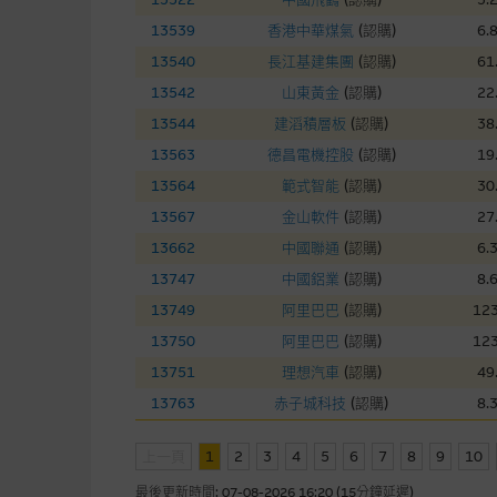
本網站雖連接第三者管理的網站
13539
香港中華煤氣
(
認購
)
6.
13540
長江基建集團
(
認購
)
61
經由本網站接觸到的軟件
13542
山東黃金
(
認購
)
22
部分可經本網站連結下載的軟件
13544
建滔積層板
(
認購
)
38
出的使用條款約束。
13563
德昌電機控股
(
認購
)
19
13564
範式智能
(
認購
)
30
在法律容許的所有範圍內，麥格
13567
金山軟件
(
認購
)
27
不作任何聲明，也不提供任何保
13662
中國聯通
(
認購
)
6.
病毒或任何其他後果所導致的任何
13747
中國鋁業
(
認購
)
8.
13749
阿里巴巴
(
認購
)
123
基本上市文件及補充上市
13750
阿里巴巴
(
認購
)
123
就有關MBL每次發行之認股證及
13751
理想汽車
(
認購
)
49
補充上市文件內。該等文件之英
13763
赤子城科技
(
認購
)
8.
上一頁
1
2
3
版權及商標
4
5
6
7
8
9
10
最後更新時間:
07-08-2026 16:20 (15分鐘延遲)
麥格理集團為本網站內容的版權