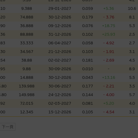
，但麥格理集團並非授權網站瀏覽者複製此等網站的任何內容，因該等內容可能
810
9.388
29-01-2027
0.059
+5.36
10.6
.20
74.888
30-12-2026
0.179
- 3.76
8.1
應用
.90
36.888
09-12-2026
0.076
+18.75
5.3
程式屬於第三者的產品。閣下使用此等屬於第三者的軟件，須自負全責。此等軟
.36
88.888
31-12-2026
0.102
+25.93
2.5
.83
33.333
06-04-2027
0.058
- 4.92
2.7
.30
34.567
21-12-2026
0.103
- 1.91
3.1
理集團概不承擔經由本網站使用或下載任何軟件(不論是否屬於第三者)而引起的
.54
38.88
02-02-2027
0.181
- 2.69
4.5
證，特別是在法律容許的所有範圍內，概不負責經由本網站使用或下載任何軟件(
395
9.88
30-09-2026
0.010
-
8.9
損失(包括但不限於數據遺失、業務運作受干擾及盈利虧損)。
600
14.888
30-12-2026
0.043
+13.16
5.5
.80
139.988
30-06-2027
0.177
- 2.21
3.5
文件
.80
149.988
24-12-2026
0.144
- 4.00
5.7
/或牛熊證而言，認股證及/或牛熊證之條款及條件以及發行商的財務與其他資
.92
72.015
02-03-2027
0.081
+5.20
4.0
文版及中譯版見於本網站。
300
12.345
15-12-2026
0.105
- 4.54
3.1
下一頁
持有人或獲准使用者。除非瀏覽內容所需或為法律容許，閣下在獲得麥格理集團