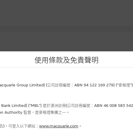
使用條款及免責聲明
資產
到期日
實際槓
價
行使價
(日/月/年)
價格
升/跌(%)
(倍)
rie Group Limited) (公司註冊編號：ABN 94 122 169 279) (”麥
.53
23.31
02-02-2027
0.044
- 6.38
5.5
Bank Limited) ("MBL") 是於澳洲註冊(公司註冊編號：ABN 46 008 58
690
8.888
31-12-2026
0.248
+6.44
3.9
gulation Authority 監管，是麥格理集團之一。
.40
45.678
01-12-2026
0.194
+14.12
5.7
.32
38.388
31-12-2026
0.112
+8.74
2.9
報告)，可登入以下網站：
www.macquarie.com
。
.89
23.456
01-12-2026
0.032
-
4.9