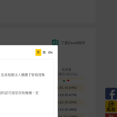
下載Excel檔案
繁
简
EN
桿
成交金額
街貨量
引伸波幅
(千元)
百萬份 (百分比)
格理”) 及其相關法人團體 (”麥格理集
58.49%
144
1.81 (4.54%)
3 542)的認可接受存款機構，受
62.52%
2,702
0.19 (0.47%)
56.89%
1,282
0.22 (0.55%)
92.09%
19
0.15 (0.38%)
86.63%
11
4.41 (11.03%)