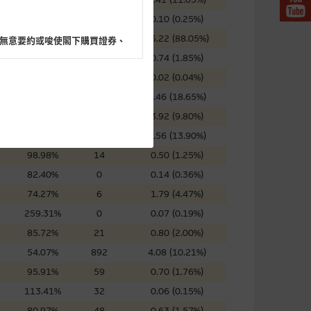
72.89%
32
0.10 (0.25%)
58.79%
0
35.22 (88.05%)
無意要約或唆使閣下購買證券、
40.64%
159
0.74 (1.85%)
52.92%
191
0.02 (0.04%)
99.79%
75
7.46 (18.65%)
88.08%
0
3.92 (9.80%)
閣下的目的而言，網站內容可能
76.11%
0
5.56 (13.90%)
所載的意見、預測及其他資料可
98.98%
14
0.50 (1.25%)
82.40%
0
0.14 (0.36%)
及參數並非唯一可以合理選擇到
74.27%
6
1.79 (4.47%)
表現或回報將來會實現。過去業
259.31%
0
0.07 (0.19%)
作陳述，亦不保證網站內容在任
85.72%
21
0.80 (2.00%)
適用的的法律及/或法規所規定。
54.07%
892
4.08 (10.21%)
由麥格理集團所準備的資料編製
95.91%
59
0.70 (1.76%)
113.41%
32
0.06 (0.15%)
80.97%
48
0.63 (1.57%)