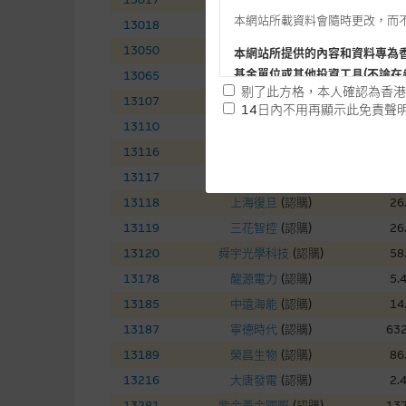
本網站所載資料會隨時更改，而
13018
三一國際
(
認購
)
7.
13050
中國銀河
(
認購
)
7.
本網站所提供的內容和資料專為
基金單位或其他投資工具(不論在
13065
友邦保險
(
認購
)
74
剔了此方格，本人確認為香港
13107
中國電信
(
認購
)
4.
14日內不用再顯示此免責聲
13110
華虹半導體
(
認購
)
141
提供網站內容的基準 – 使
13116
ＴＣＬ電子
(
認購
)
16
網站內容來自我們在所示日期時
13117
東岳集團
(
認購
)
13
未必完整或準確。麥格理集團不
13118
上海復旦
(
認購
)
26
予更改或刪除，而毋須作出通知
13119
三花智控
(
認購
)
26
任何指示價格報價、公開資料或
13120
舜宇光學科技
(
認購
)
58
的，因此並不保證該類報價單、
13178
龍源電力
(
認購
)
5.
績並不保證將來表現。網站內容
13185
中遠海能
(
認購
)
14
何用途上均完整、可靠、準確、
13187
寧德時代
(
認購
)
632
網站內容不構成要約及徵求要約
13189
榮昌生物
(
認購
)
86
而成，但不包括麥格理集團職員
13216
大唐發電
(
認購
)
2.
13281
紫金黃金國際
(
認購
)
137