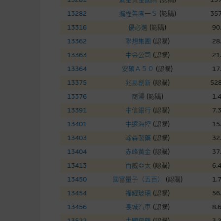
在法律最大許可的情況下，麥格
13282
攜程集團—Ｓ
(
認購
)
357
連結的第三者網站，在任何用途
網站內容的依賴而導致的損失或
13316
優必選
(
認購
)
90
13362
聯想集團
(
認購
)
28
本使用條款的所有方面均受香港
13363
中金公司
(
認購
)
21
13364
安碩Ａ５０
(
認購
)
17
與結構性產品有關的風險
13375
兆易創新
(
認購
)
528
13376
商湯
(
認購
)
1.
結構性產品並無抵押品，如發行
來表現。產品的第二市場可能有
13391
中信銀行
(
認購
)
7.
性產品的詳情及自行評估箇中風險
13401
中遠海控
(
認購
)
15
損失全部投資；而(ii)R類牛熊
13403
翰森製藥
(
認購
)
32
13404
赤峰黃金
(
認購
)
37
網站連結
13413
百威亞太
(
認購
)
6.
13450
國富量子（五百）
(
認購
)
1.
本網站或載有連接非由麥格理集
站的內容及所介紹的產品或服務
13454
福耀玻璃
(
認購
)
56
議閣下自行向本網站述及或連接
13456
長城汽車
(
認購
)
8.
13522
中國飛鶴
(
認購
)
3.