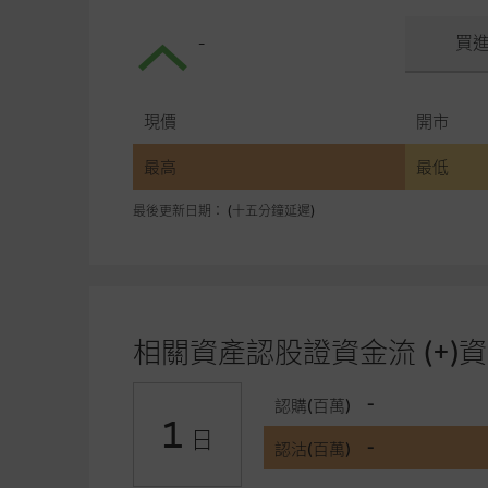
-
買
現價
開市
最高
最低
最後更新日期： (十五分鐘延遲)
相關資產認股證資金流 (+)資
-
認購(百萬)
1
日
-
認沽(百萬)