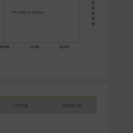
認
股
No data to display
證
價
格
10:00
11:00
12/13
引伸波幅
認股證比較