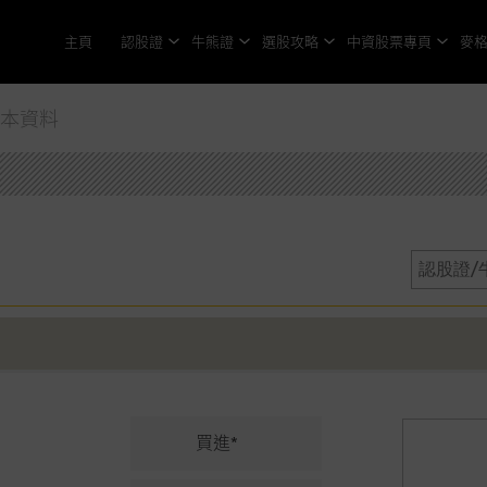
主頁
認股證
牛熊證
選股攻略
中資股票專頁
麥
基本資料
買進*