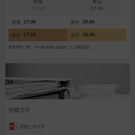
買進
賣出
務更新網站內容，或修正任何其後變為明顯失實之地方。網站內
27.04
27.06
容所載的意見、預測及其他資料可予更改或刪除，而毋須作出通
知。
27.06
26.66
現價
開市
任何指示價格報價、公開資料或分析是基於我們相信的假設及參
27.16
26.06
最高
最低
數而預備的，不構成我們提出的意見。所用假設及參數並非唯一
可以合理選擇到的，因此並不保證該類報價單、公開資料或分析
最後更新日期： 07-08-2026 16:20(十五分鐘延遲)
為準確、完整或合理。我們不作陳述，亦不保證任何所示的指示
表現或回報將來會實現。過去業績並不保證將來表現。網站內容
來自我們在所示日期時認為可靠之來源，且均以真誠提供，然
而，麥格理集團不作陳述，亦不保證網站內容在任何用途上均完
整、可靠、準確、合時或適合，亦不為資料的準確程度、完整性
及合時性負上責任，除非這是有關適用的的法律及/或法規所規
定。
網站內容不構成要約及徵求要約，或作為任何合約的根據，以購
相關文件
買或銷售任何證券、貸款或其他工具。網站內容由麥格理集團所
準備的資料編製而成，但不包括麥格理集團職員所知的資料。
產
相關上市文件
品的過去業績並不保證或預測將來表現。