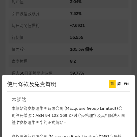
對沖值
3.04%
引伸波幅敏感度
7.52%
每日時間值損耗
-7.6931
行使價
55.555
價內/外
105.3% 價外
實際槓桿
8.2
過去30日正股歷史波幅
59.77%
使用條款及免責聲明
繁
简
EN
槓桿比率
270.6
溢價
105.67%
本網站
本網站為麥格理集團有限公司 (Macquarie Group Limited) (公
引伸波幅
86.33%
司註冊編號：ABN 94 122 169 279) (”麥格理”) 及其相關法人團
到期日(日-月-年)
05/10/2026
體 (”麥格理集團”) 的正式網站。
上市日(日-月-年)
05/01/2026
麥格理銀行有限公司 (Macquarie Bank Limited) ("MBL") 是於