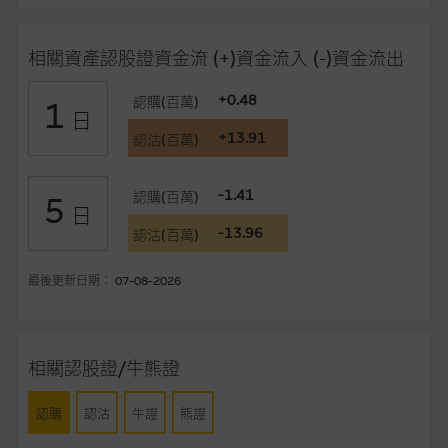
在法律最大許可的情況下，麥格理集團及其任何相關公司或其董
事、高層職員、僱員或代理人不作陳述，亦不保證網站內容，或
相關資產認股證資金流 (+)資金流入 (-)資金流出
任何與本網站相連結的第三者網站，在任何用途方面均可靠、完
整、合時及準確，對任何因任何形式(包括疏忽)由於網站內容的
+0.48
認購(百萬)
1
錯誤、失實、遺漏、或任何人士對網站內容的依賴而導致的損失
日
或損毀，亦一概不會承擔責任或債務。
+13.91
認沽(百萬)
本使用條款的所有方面均受香港法例管限。
-1.41
認購(百萬)
5
日
與結構性產品有關的風險
-13.96
認沽(百萬)
結構性產品並無抵押品，如發行人無力償債或違約，投資者可能
最後更新日期： 07-08-2026
無法收回部份或全部應收款項。結構性產品價格可升可跌。過往
表現並不反映未來表現。產品的第二市場可能有限而麥格理資本
股份有限公司可能是唯一報價方。閣下應閱讀載于
www.warrants.com.hk
之上市文件以瞭解結構性產品的詳情及
相關認股證/牛熊證
自行評估箇中風險。如有需要，請徵詢獨立之專業意見。牛熊證
備有強制贖回機制可能被提早終止，届時(i) N類牛熊證投資者會
認購
認沽
牛證
熊證
損失全部投資；而(ii)R類牛熊證之剩餘價值則可能為零。