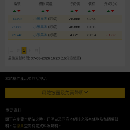
編號
相關資產
行使價
價格
升/跌(%)
網站連結
本網站或載有連接非由麥格理集團管理的網站的連結。此等連結
14495
小米集團
(
認購
)
28.888
0.290
-
純為方便閣下取得更多關於市場上相關產品及機構的資訊。麥格
25886
小米集團
(
認購
)
48.888
0.015
-
理集團對此等網站的內容及所介紹的產品或服務，均無任何操控
29740
小米集團
(
認購
)
43.21
0.054
- 1.82
權，因此對此等網站的內容及所介紹服務或產品是否準確或合
適，不作任何聲明。麥格理集團建議閣下自行向本網站述及或連
接的第三者查詢。此外，載有第三者網站的連結，不應視為該第
上一頁
1
下一頁
三者推介本網站。
最後更新時間:
07-08-2026 16:20 (15分鐘延遲)
本網站雖連接第三者管理的網站，但麥格理集團並非授權網站瀏
覽者複製此等網站的任何內容，因該等內容可能屬他人的知識產
本結構性產品並無抵押品
權。
此內容來自我們在所示日期時認為可靠之來源，且均以真誠提供。然
風險披露及免責聲明
而，Macquarie Capital Limited (CE No. AAC 534)(「 MCL 」)不作陳
經由本網站接觸到的軟件應用
述，亦不保證此內容在任何用途上均完整、可靠、準確、合時或適合，
部分可經本網站連結下載的軟件程式屬於第三者的產品。閣下使
亦不為資料的準確程度、完整性及合時性負上責任。
重要資料
用此等屬於第三者的軟件，須自負全責。此等軟件的使用，可能
本網址由香港證券及期貨事務監察委員會註冊交易商MCL提供。MCL為
受軟件持有人訂出的使用條款約束。
閣下在瀏覽本網站之時，已明白及同意本網站之所有條款及私隱權聲
本文所提及上市股份有關的Macquarie Bank Limited (ABN 46 008
明。請
按此
查閱有關資料及聲明。