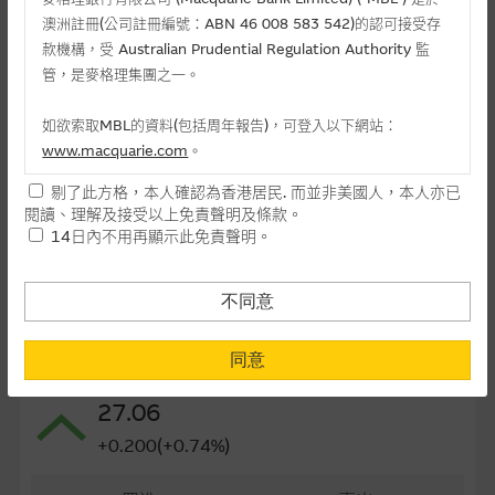
澳洲註冊(公司註冊編號：ABN 46 008 583 542)的認可接受存
最後交易日(日-月-年)
28/09/2026
款機構，受 Australian Prudential Regulation Authority 監
距離到期日
59日
管，是麥格理集團之一。
每手(份)
2,000
如欲索取MBL的資料(包括周年報告)，可登入以下網站：
www.macquarie.com
。
街貨量(百萬份)
0.79
剔了此方格，本人確認為香港居民. 而並非美國人，本人亦已
街貨百分比
1.99%
本網站所載資料會隨時更改，而不作另行通知，如閣下欲取麥格
閱讀、理解及接受以上免責聲明及條款。
理的資料，可直接聯絡本集團職員。
14日內不用再顯示此免責聲明。
最後更新日期： 07-08-2026 16:20
本網站所提供的內容和資料專為香港居民設計，並只提供香港市
民使用，並不提供或發售予美國人。本網站內容無意要約或唆使
不同意
閣下購買證券、基金單位或其他投資工具(不論在參考條款上或在
相關資產資料
其他地方)，但清楚表明上述意圖的個別段落則屬例外。
同意
1810 小米集團
提供網站內容的基準 – 使用時請考慮個人風險
27.06
網站內容來自我們在所示日期時認為可靠之來源，且均以真誠提
+0.200(+0.74%)
供。惟麥格理集團並無核實所有網站內容，故就閣下的目的而
言，網站內容可能未必完整或準確。麥格理集團不會，亦沒有義