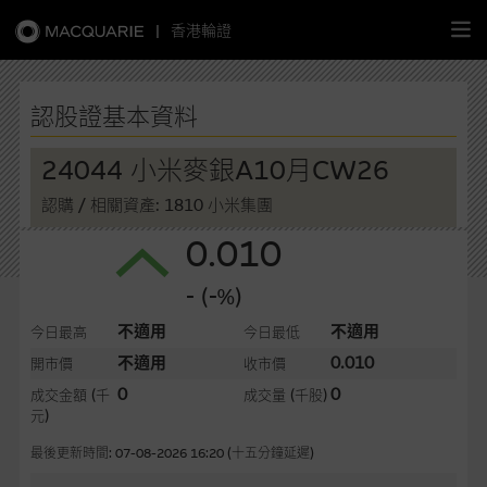
|
香港輪證
繁
簡
EN
認股證基本資料
24044 小米麥銀A10月CW26
認購
/ 相關資產: 1810 小米集團
主頁
0.010
認股證
- (-%)
牛熊證
不適用
不適用
今日最高
今日最低
不適用
0.010
開市價
收市價
選股攻略
0
0
成交金額
(千
成交量
(千股)
元)
中資股票專頁
最後更新時間: 07-08-2026 16:20 (十五分鐘延遲)