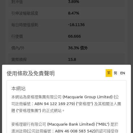
對沖值
3.89%
引伸波幅敏感度
8.47%
每日時間值損耗
-18.1136
行使價
66.666
價內/外
36.3% 價外
實際槓桿
15.8
過去30日正股歷史波幅
23.03%
使用條款及免責聲明
繁
简
EN
槓桿比率
407.5
本網站
溢價
36.58%
本網站為麥格理集團有限公司 (Macquarie Group Limited) (公
司註冊編號：ABN 94 122 169 279) (”麥格理”) 及其相關法人團
引伸波幅
67.75%
體 (”麥格理集團”) 的正式網站。
到期日(日-月-年)
28/08/2026
麥格理銀行有限公司 (Macquarie Bank Limited) ("MBL") 是於
上市日(日-月-年)
24/12/2025
澳洲註冊(公司註冊編號：ABN 46 008 583 542)的認可接受存