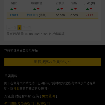
編號
相關資產
行使價
價格
升/跌(%)
本網站或載有連接非由麥格理集團管理的網站的連結。此等連結
純為方便閣下取得更多關於市場上相關產品及機構的資訊。麥格
29027
招商銀行
(
認購
)
60.888
0.089
- 7.29
理集團對此等網站的內容及所介紹的產品或服務，均無任何操控
權，因此對此等網站的內容及所介紹服務或產品是否準確或合
適，不作任何聲明。麥格理集團建議閣下自行向本網站述及或連
上一頁
1
下一頁
接的第三者查詢。此外，載有第三者網站的連結，不應視為該第
最後更新時間:
06-08-2026 16:20 (15分鐘延遲)
三者推介本網站。
本網站雖連接第三者管理的網站，但麥格理集團並非授權網站瀏
本結構性產品並無抵押品
覽者複製此等網站的任何內容，因該等內容可能屬他人的知識產
此內容來自我們在所示日期時認為可靠之來源，且均以真誠提供。然
權。
風險披露及免責聲明
而，Macquarie Capital Limited (CE No. AAC 534)(「 MCL 」)不作陳
述，亦不保證此內容在任何用途上均完整、可靠、準確、合時或適合，
經由本網站接觸到的軟件應用
亦不為資料的準確程度、完整性及合時性負上責任。
重要資料
部分可經本網站連結下載的軟件程式屬於第三者的產品。閣下使
本網址由香港證券及期貨事務監察委員會註冊交易商MCL提供。MCL為
閣下在瀏覽本網站之時，已明白及同意本網站之所有條款及私隱權聲
用此等屬於第三者的軟件，須自負全責。此等軟件的使用，可能
本文所提及上市股份有關的Macquarie Bank Limited (ABN 46 008
明。請
按此
查閱有關資料及聲明。
受軟件持有人訂出的使用條款約束。
583 542)(「MBL」)發行的衍生權證及/或牛熊證及/或交易期權的莊家
資訊由 財經智珠網 提供 [
免責聲明
]
及/或流通量提供者。本網站內容僅為香港居民設計，並只供香港市民使
在法律容許的所有範圍內，麥格理集團概不承擔經由本網站使用
用，不適用於美國人或其他國家之居民。本網址提供之任何資料包括任
使用條款及免責聲明
|
私隱聲明