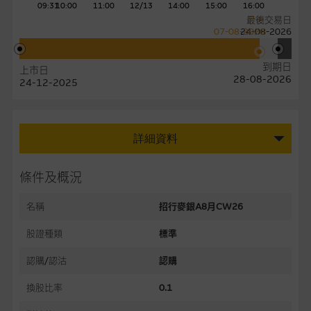
09:31
10:00
11:00
12/13
14:00
15:00
16:00
最後交易日
今日
07-08-2026
24-08-2026
到期日
上市日
28-08-2026
24-12-2025
詳細資料
條件及概況
名稱
招行麥銀A8月CW26
股證種類
標準
認購/認沽
認購
換股比率
0.1