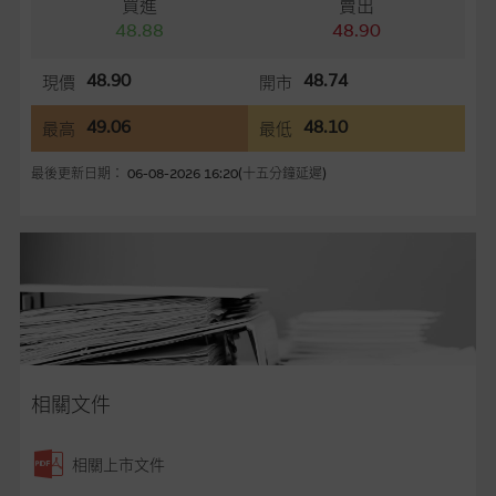
買進
賣出
容所載的意見、預測及其他資料可予更改或刪除，而毋須作出通
48.88
48.90
知。
48.90
48.74
現價
開市
任何指示價格報價、公開資料或分析是基於我們相信的假設及參
數而預備的，不構成我們提出的意見。所用假設及參數並非唯一
49.06
48.10
最高
最低
可以合理選擇到的，因此並不保證該類報價單、公開資料或分析
為準確、完整或合理。我們不作陳述，亦不保證任何所示的指示
最後更新日期： 06-08-2026 16:20(十五分鐘延遲)
表現或回報將來會實現。過去業績並不保證將來表現。網站內容
來自我們在所示日期時認為可靠之來源，且均以真誠提供，然
而，麥格理集團不作陳述，亦不保證網站內容在任何用途上均完
整、可靠、準確、合時或適合，亦不為資料的準確程度、完整性
及合時性負上責任，除非這是有關適用的的法律及/或法規所規
定。
網站內容不構成要約及徵求要約，或作為任何合約的根據，以購
買或銷售任何證券、貸款或其他工具。網站內容由麥格理集團所
相關文件
準備的資料編製而成，但不包括麥格理集團職員所知的資料。
產
品的過去業績並不保證或預測將來表現。
相關上市文件
在法律最大許可的情況下，麥格理集團及其任何相關公司或其董