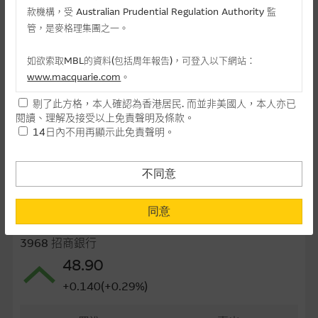
款機構，受 Australian Prudential Regulation Authority 監
最後交易日(日-月-年)
24/08/2026
管，是麥格理集團之一。
距離到期日
22日
如欲索取MBL的資料(包括周年報告)，可登入以下網站：
每手(份)
5,000
www.macquarie.com
。
街貨量(百萬份)
0.09
剔了此方格，本人確認為香港居民. 而並非美國人，本人亦已
本網站所載資料會隨時更改，而不作另行通知，如閣下欲取麥格
閱讀、理解及接受以上免責聲明及條款。
理的資料，可直接聯絡本集團職員。
街貨百分比
0.23%
14日內不用再顯示此免責聲明。
本網站所提供的內容和資料專為香港居民設計，並只提供香港市
最後更新日期： 06-08-2026 16:20
民使用，並不提供或發售予美國人。本網站內容無意要約或唆使
不同意
閣下購買證券、基金單位或其他投資工具(不論在參考條款上或在
其他地方)，但清楚表明上述意圖的個別段落則屬例外。
同意
相關資產資料
提供網站內容的基準 – 使用時請考慮個人風險
3968 招商銀行
網站內容來自我們在所示日期時認為可靠之來源，且均以真誠提
48.90
供。惟麥格理集團並無核實所有網站內容，故就閣下的目的而
+0.140(+0.29%)
言，網站內容可能未必完整或準確。麥格理集團不會，亦沒有義
務更新網站內容，或修正任何其後變為明顯失實之地方。網站內