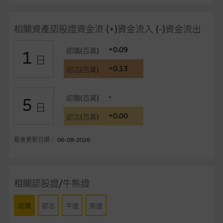
事、高層職員、僱員或代理人不作陳述，亦不保證網站內容，或
任何與本網站相連結的第三者網站，在任何用途方面均可靠、完
相關資產認股證資金流 (+)資金流入 (-)資金流出
整、合時及準確，對任何因任何形式(包括疏忽)由於網站內容的
錯誤、失實、遺漏、或任何人士對網站內容的依賴而導致的損失
+0.09
認購(百萬)
1
或損毀，亦一概不會承擔責任或債務。
日
+0.13
認沽(百萬)
本使用條款的所有方面均受香港法例管限。
-
認購(百萬)
5
與結構性產品有關的風險
日
+0.00
結構性產品並無抵押品，如發行人無力償債或違約，投資者可能
認沽(百萬)
無法收回部份或全部應收款項。結構性產品價格可升可跌。過往
表現並不反映未來表現。產品的第二市場可能有限而麥格理資本
最後更新日期： 06-08-2026
股份有限公司可能是唯一報價方。閣下應閱讀載于
www.warrants.com.hk
之上市文件以瞭解結構性產品的詳情及
自行評估箇中風險。如有需要，請徵詢獨立之專業意見。牛熊證
相關認股證/牛熊證
備有強制贖回機制可能被提早終止，届時(i) N類牛熊證投資者會
損失全部投資；而(ii)R類牛熊證之剩餘價值則可能為零。
認購
認沽
牛證
熊證
網站連結