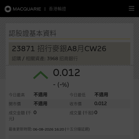
|
香港輪證
繁
簡
EN
認股證基本資料
23871 招行麥銀A8月CW26
認購
/ 相關資產: 3968 招商銀行
主頁
0.012
認股證
- (-%)
牛熊證
不適用
不適用
今日最高
今日最低
不適用
0.012
開市價
收市價
選股攻略
0
0
成交金額
(千
成交量
(千股)
元)
中資股票專頁
最後更新時間: 06-08-2026 16:20 (十五分鐘延遲)