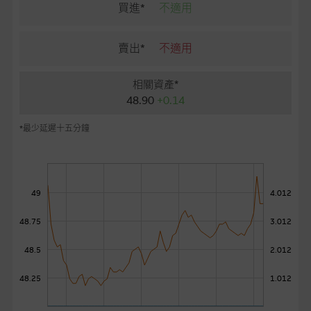
麥格理投資教室
買進*
不適用
會員專區
賣出*
不適用
關於我們
相關資產*
48.90
+0.14
*最少延遲十五分鐘
49
4.012
48.75
3.012
48.5
2.012
48.25
1.012