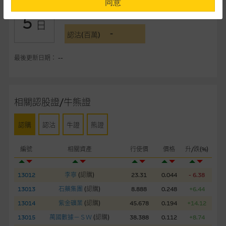
同意
-
認購(百萬)
5
提供網站內容的基準 – 使用時請考慮個人風險
日
-
網站內容來自我們在所示日期時認為可靠之來源，且均以真誠提
認沽(百萬)
供。惟麥格理集團並無核實所有網站內容，故就閣下的目的而
言，網站內容可能未必完整或準確。麥格理集團不會，亦沒有義
最後更新日期： --
務更新網站內容，或修正任何其後變為明顯失實之地方。網站內
容所載的意見、預測及其他資料可予更改或刪除，而毋須作出通
知。
相關認股證/牛熊證
任何指示價格報價、公開資料或分析是基於我們相信的假設及參
認購
認沽
牛證
熊證
數而預備的，不構成我們提出的意見。所用假設及參數並非唯一
可以合理選擇到的，因此並不保證該類報價單、公開資料或分析
編號
相關資產
行使價
價格
升/跌(%)
為準確、完整或合理。我們不作陳述，亦不保證任何所示的指示
表現或回報將來會實現。過去業績並不保證將來表現。網站內容
來自我們在所示日期時認為可靠之來源，且均以真誠提供，然
13012
李寧
(
認購
)
23.31
0.044
- 6.38
而，麥格理集團不作陳述，亦不保證網站內容在任何用途上均完
13013
石藥集團
(
認購
)
8.888
0.248
+6.44
整、可靠、準確、合時或適合，亦不為資料的準確程度、完整性
13014
紫金礦業
(
認購
)
45.678
0.194
+14.12
及合時性負上責任，除非這是有關適用的的法律及/或法規所規
13015
萬國數據－ＳＷ
(
認購
)
38.388
0.112
+8.74
定。