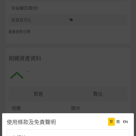
街貨量(百萬份)
街貨百分比
%
最後更新日期：
相關資產資料
-
買進
賣出
現價
開市
最高
最低
使用條款及免責聲明
繁
简
EN
最後更新日期： (十五分鐘延遲)