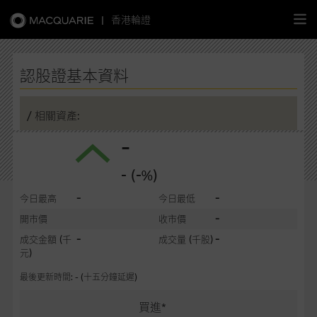
|
香港輪證
繁
簡
EN
認股證基本資料
/ 相關資產:
-
主頁
- (-%)
認股證
-
-
今日最高
今日最低
牛熊證
-
開市價
收市價
-
-
成交金額
(千
成交量
(千股)
選股攻略
元)
最後更新時間: - (十五分鐘延遲)
中資股票專頁
買進*