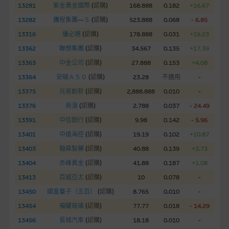
股份有限公司可能是唯一報價方。閣下應閱讀載于
13281
紫金黃金國際
(
認購
)
168.888
0.182
+16.67
www.warrants.com.hk
之上市文件以瞭解結構性產品的詳情及
13282
攜程集團—Ｓ
(
認購
)
523.888
0.068
- 6.85
自行評估箇中風險。如有需要，請徵詢獨立之專業意見。牛熊證
13316
優必選
(
認購
)
178.888
0.031
+19.23
備有強制贖回機制可能被提早終止，届時(i) N類牛熊證投資者會
13362
聯想集團
(
認購
)
34.567
0.135
+17.39
損失全部投資；而(ii)R類牛熊證之剩餘價值則可能為零。
13363
中金公司
(
認購
)
27.888
0.153
+4.08
網站連結
13364
安碩Ａ５０
(
認購
)
23.28
不適用
-
13375
兆易創新
(
認購
)
2,888.888
0.010
-
本網站或載有連接非由麥格理集團管理的網站的連結。此等連結
純為方便閣下取得更多關於市場上相關產品及機構的資訊。麥格
13376
商湯
(
認購
)
2.788
0.037
- 24.49
理集團對此等網站的內容及所介紹的產品或服務，均無任何操控
13391
中信銀行
(
認購
)
9.98
0.142
- 5.96
權，因此對此等網站的內容及所介紹服務或產品是否準確或合
13401
中遠海控
(
認購
)
19.19
0.102
+10.87
適，不作任何聲明。麥格理集團建議閣下自行向本網站述及或連
13403
翰森製藥
(
認購
)
40.88
0.139
+3.73
接的第三者查詢。此外，載有第三者網站的連結，不應視為該第
三者推介本網站。
13404
赤峰黃金
(
認購
)
41.88
0.187
+1.08
13413
百威亞太
(
認購
)
10
0.078
-
本網站雖連接第三者管理的網站，但麥格理集團並非授權網站瀏
13450
國富量子（五百）
(
認購
)
8.765
0.010
-
覽者複製此等網站的任何內容，因該等內容可能屬他人的知識產
13454
福耀玻璃
(
認購
)
77.77
0.018
- 14.29
權。
13456
長城汽車
(
認購
)
18.18
0.010
-