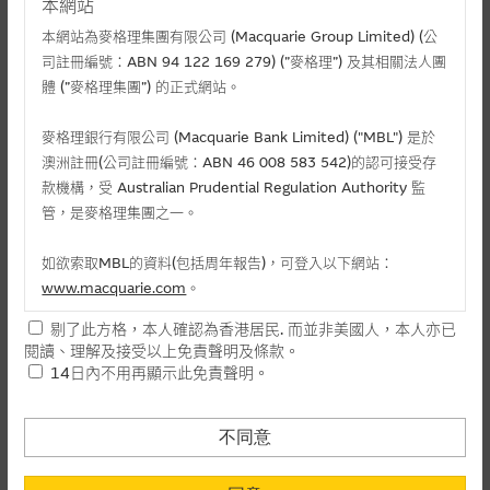
本網站
本網站為麥格理集團有限公司 (Macquarie Group Limited) (公
司註冊編號：ABN 94 122 169 279) (”麥格理”) 及其相關法人團
體 (”麥格理集團”) 的正式網站。
麥格理銀行有限公司 (Macquarie Bank Limited) ("MBL") 是於
澳洲註冊(公司註冊編號：ABN 46 008 583 542)的認可接受存
款機構，受 Australian Prudential Regulation Authority 監
管，是麥格理集團之一。
相關文件
如欲索取MBL的資料(包括周年報告)，可登入以下網站：
相關上市文件
www.macquarie.com
。
剔了此方格，本人確認為香港居民. 而並非美國人，本人亦已
本網站所載資料會隨時更改，而不作另行通知，如閣下欲取麥格
閱讀、理解及接受以上免責聲明及條款。
理的資料，可直接聯絡本集團職員。
相關資產認股證資金流 (+)資金流入 (-)資金流出
14日內不用再顯示此免責聲明。
本網站所提供的內容和資料專為香港居民設計，並只提供香港市
-
認購(百萬)
1
民使用，並不提供或發售予美國人。本網站內容無意要約或唆使
不同意
日
閣下購買證券、基金單位或其他投資工具(不論在參考條款上或在
-
認沽(百萬)
其他地方)，但清楚表明上述意圖的個別段落則屬例外。