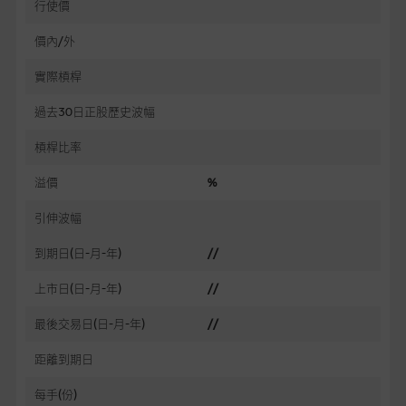
行使價
價內/外
實際槓桿
過去30日正股歷史波幅
槓桿比率
溢價
%
引伸波幅
到期日(日-月-年)
//
上市日(日-月-年)
//
最後交易日(日-月-年)
//
距離到期日
每手(份)