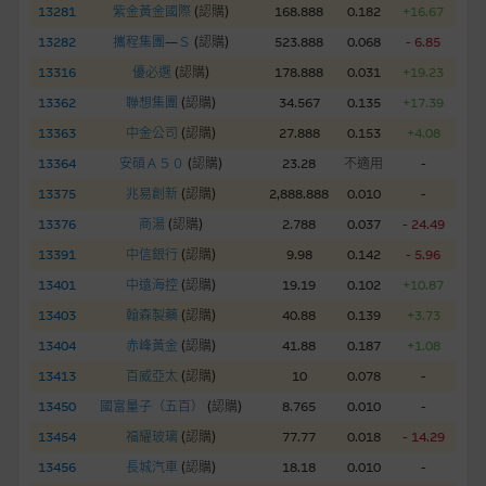
股份有限公司可能是唯一報價方。閣下應閱讀載于
13281
紫金黃金國際
(
認購
)
168.888
0.182
+16.67
www.warrants.com.hk
之上市文件以瞭解結構性產品的詳情及
13282
攜程集團—Ｓ
(
認購
)
523.888
0.068
- 6.85
自行評估箇中風險。如有需要，請徵詢獨立之專業意見。牛熊證
13316
優必選
(
認購
)
178.888
0.031
+19.23
備有強制贖回機制可能被提早終止，届時(i) N類牛熊證投資者會
13362
聯想集團
(
認購
)
34.567
0.135
+17.39
損失全部投資；而(ii)R類牛熊證之剩餘價值則可能為零。
13363
中金公司
(
認購
)
27.888
0.153
+4.08
網站連結
13364
安碩Ａ５０
(
認購
)
23.28
不適用
-
13375
兆易創新
(
認購
)
2,888.888
0.010
-
本網站或載有連接非由麥格理集團管理的網站的連結。此等連結
純為方便閣下取得更多關於市場上相關產品及機構的資訊。麥格
13376
商湯
(
認購
)
2.788
0.037
- 24.49
理集團對此等網站的內容及所介紹的產品或服務，均無任何操控
13391
中信銀行
(
認購
)
9.98
0.142
- 5.96
權，因此對此等網站的內容及所介紹服務或產品是否準確或合
13401
中遠海控
(
認購
)
19.19
0.102
+10.87
適，不作任何聲明。麥格理集團建議閣下自行向本網站述及或連
13403
翰森製藥
(
認購
)
40.88
0.139
+3.73
接的第三者查詢。此外，載有第三者網站的連結，不應視為該第
三者推介本網站。
13404
赤峰黃金
(
認購
)
41.88
0.187
+1.08
13413
百威亞太
(
認購
)
10
0.078
-
本網站雖連接第三者管理的網站，但麥格理集團並非授權網站瀏
13450
國富量子（五百）
(
認購
)
8.765
0.010
-
覽者複製此等網站的任何內容，因該等內容可能屬他人的知識產
13454
福耀玻璃
(
認購
)
77.77
0.018
- 14.29
權。
13456
長城汽車
(
認購
)
18.18
0.010
-