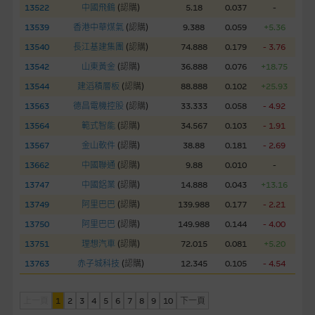
13522
中國飛鶴
(
認購
)
5.18
0.037
-
經由本網站接觸到的軟件應用
13539
香港中華煤氣
(
認購
)
9.388
0.059
+5.36
部分可經本網站連結下載的軟件程式屬於第三者的產品。閣下使
用此等屬於第三者的軟件，須自負全責。此等軟件的使用，可能
13540
長江基建集團
(
認購
)
74.888
0.179
- 3.76
受軟件持有人訂出的使用條款約束。
13542
山東黃金
(
認購
)
36.888
0.076
+18.75
13544
建滔積層板
(
認購
)
88.888
0.102
+25.93
在法律容許的所有範圍內，麥格理集團概不承擔經由本網站使用
13563
德昌電機控股
(
認購
)
33.333
0.058
- 4.92
或下載任何軟件(不論是否屬於第三者)而引起的責任。麥格理集
13564
範式智能
(
認購
)
34.567
0.103
- 1.91
團並且對此等軟件不作任何聲明，也不提供任何保證，特別是在
法律容許的所有範圍內，概不負責經由本網站使用或下載任何軟
13567
金山軟件
(
認購
)
38.88
0.181
- 2.69
件(不論是否屬於第三者)而出現電腦病毒或任何其他後果所導致
13662
中國聯通
(
認購
)
9.88
0.010
-
的任何損失(包括但不限於數據遺失、業務運作受干擾及盈利虧
13747
中國鋁業
(
認購
)
14.888
0.043
+13.16
損)。
13749
阿里巴巴
(
認購
)
139.988
0.177
- 2.21
13750
阿里巴巴
(
認購
)
149.988
0.144
- 4.00
基本上市文件及補充上市文件
13751
理想汽車
(
認購
)
72.015
0.081
+5.20
就有關MBL每次發行之認股證及/或牛熊證而言，認股證及/或牛
熊證之條款及條件以及發行商的財務與其他資料已載列於基本上
13763
赤子城科技
(
認購
)
12.345
0.105
- 4.54
市文件及相關之補充上市文件內。該等文件之英文版及中譯版見
於本網站。
上一頁
1
2
3
4
5
6
7
8
9
10
下一頁