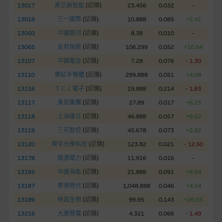
13017
黑芝麻智能
(
認購
)
23.456
0.032
-
網站內容不構成要約及徵求要約，或作為任何合約的根據，以購
13018
三一國際
(
認購
)
10.888
0.085
+2.41
買或銷售任何證券、貸款或其他工具。網站內容由麥格理集團所
13050
中國銀河
(
認購
)
8.38
0.010
-
準備的資料編製而成，但不包括麥格理集團職員所知的資料。
產
13065
友邦保險
(
認購
)
106.299
0.052
+10.64
品的過去業績並不保證或預測將來表現。
13107
中國電信
(
認購
)
7.28
0.076
- 1.30
在法律最大許可的情況下，麥格理集團及其任何相關公司或其董
13110
華虹半導體
(
認購
)
299.888
0.051
+4.08
事、高層職員、僱員或代理人不作陳述，亦不保證網站內容，或
13116
ＴＣＬ電子
(
認購
)
19.888
0.214
- 1.83
任何與本網站相連結的第三者網站，在任何用途方面均可靠、完
13117
東岳集團
(
認購
)
27.89
0.017
+6.25
整、合時及準確，對任何因任何形式(包括疏忽)由於網站內容的
13118
上海復旦
(
認購
)
46.888
0.057
+9.62
錯誤、失實、遺漏、或任何人士對網站內容的依賴而導致的損失
13119
三花智控
(
認購
)
45.678
0.073
+2.82
或損毀，亦一概不會承擔責任或債務。
13120
舜宇光學科技
(
認購
)
123.82
0.021
- 12.50
本使用條款的所有方面均受香港法例管限。
13178
龍源電力
(
認購
)
11.916
0.016
-
13185
中遠海能
(
認購
)
21.888
0.091
+9.64
與結構性產品有關的風險
13187
寧德時代
(
認購
)
1,048.888
0.046
+4.54
結構性產品並無抵押品，如發行人無力償債或違約，投資者可能
13189
榮昌生物
(
認購
)
99.95
0.143
+26.55
無法收回部份或全部應收款項。結構性產品價格可升可跌。過往
13216
大唐發電
(
認購
)
4.321
0.066
- 1.49
表現並不反映未來表現。產品的第二市場可能有限而麥格理資本