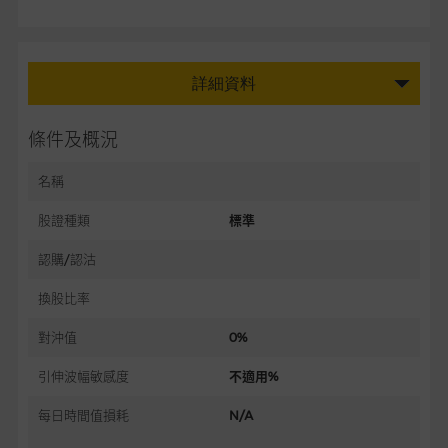
詳細資料
條件及概況
名稱
股證種類
標準
認購/認沽
換股比率
對沖值
0%
引伸波幅敏感度
不適用%
每日時間值損耗
N/A