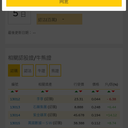
同意
-
認購(百萬)
5
提供網站內容的基準 – 使用時請考慮個人風險
日
-
網站內容來自我們在所示日期時認為可靠之來源，且均以真誠提
認沽(百萬)
供。惟麥格理集團並無核實所有網站內容，故就閣下的目的而
言，網站內容可能未必完整或準確。麥格理集團不會，亦沒有義
最後更新日期： --
務更新網站內容，或修正任何其後變為明顯失實之地方。網站內
容所載的意見、預測及其他資料可予更改或刪除，而毋須作出通
知。
相關認股證/牛熊證
任何指示價格報價、公開資料或分析是基於我們相信的假設及參
認購
認沽
牛證
熊證
數而預備的，不構成我們提出的意見。所用假設及參數並非唯一
可以合理選擇到的，因此並不保證該類報價單、公開資料或分析
編號
相關資產
行使價
價格
升/跌(%)
為準確、完整或合理。我們不作陳述，亦不保證任何所示的指示
表現或回報將來會實現。過去業績並不保證將來表現。網站內容
來自我們在所示日期時認為可靠之來源，且均以真誠提供，然
13012
李寧
(
認購
)
23.31
0.044
- 6.38
而，麥格理集團不作陳述，亦不保證網站內容在任何用途上均完
13013
石藥集團
(
認購
)
8.888
0.248
+6.44
整、可靠、準確、合時或適合，亦不為資料的準確程度、完整性
13014
紫金礦業
(
認購
)
45.678
0.194
+14.12
及合時性負上責任，除非這是有關適用的的法律及/或法規所規
13015
萬國數據－ＳＷ
(
認購
)
38.388
0.112
+8.74
定。