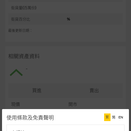
街貨量(百萬份)
街貨百分比
%
最後更新日期：
相關資產資料
-
買進
賣出
現價
開市
最高
最低
使用條款及免責聲明
繁
简
EN
最後更新日期： (十五分鐘延遲)