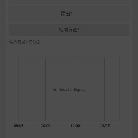
麥格理投資教室
賣出*
會員專區
相關資產*
關於我們
*最少延遲十五分鐘
No data to display
09:05
10:00
11:00
12/13