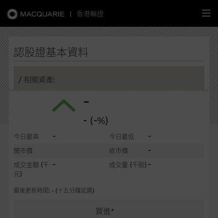
|
香港輪證
繁
簡
EN
認股證基本資料
/ 相關資產:
-
主頁
- (-%)
認股證
-
-
今日最高
今日最低
牛熊證
-
開市價
收市價
-
-
成交金額
(千
成交量
(千股)
選股攻略
元)
最後更新時間: - (十五分鐘延遲)
中資股票專頁
買進*