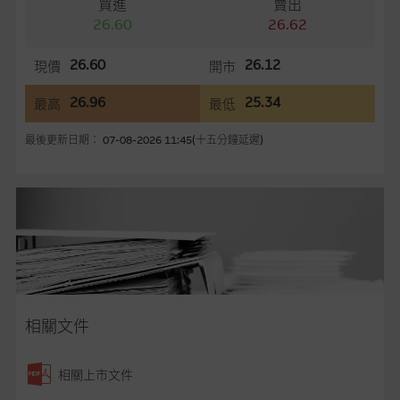
買進
賣出
言，網站內容可能未必完整或準確。麥格理集團不會，亦沒有義
26.60
26.62
務更新網站內容，或修正任何其後變為明顯失實之地方。網站內
容所載的意見、預測及其他資料可予更改或刪除，而毋須作出通
26.60
26.12
現價
開市
知。
26.96
25.34
最高
最低
任何指示價格報價、公開資料或分析是基於我們相信的假設及參
數而預備的，不構成我們提出的意見。所用假設及參數並非唯一
最後更新日期： 07-08-2026 11:45(十五分鐘延遲)
可以合理選擇到的，因此並不保證該類報價單、公開資料或分析
為準確、完整或合理。我們不作陳述，亦不保證任何所示的指示
表現或回報將來會實現。過去業績並不保證將來表現。網站內容
來自我們在所示日期時認為可靠之來源，且均以真誠提供，然
而，麥格理集團不作陳述，亦不保證網站內容在任何用途上均完
整、可靠、準確、合時或適合，亦不為資料的準確程度、完整性
及合時性負上責任，除非這是有關適用的的法律及/或法規所規
定。
相關文件
網站內容不構成要約及徵求要約，或作為任何合約的根據，以購
買或銷售任何證券、貸款或其他工具。網站內容由麥格理集團所
相關上市文件
準備的資料編製而成，但不包括麥格理集團職員所知的資料。
產