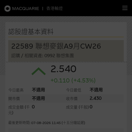
|
香港輪證
繁
簡
EN
認股證基本資料
22589 聯想麥銀A9月CW26
認購
/ 相關資產: 0992 聯想集團
主頁
2.540
認股證
+0.110 (+4.53%)
牛熊證
不適用
不適用
今日最高
今日最低
不適用
2.430
開市價
收市價
選股攻略
0
0
成交金額
(千
成交量
(千股)
元)
中資股票專頁
最後更新時間: 07-08-2026 11:45 (十五分鐘延遲)