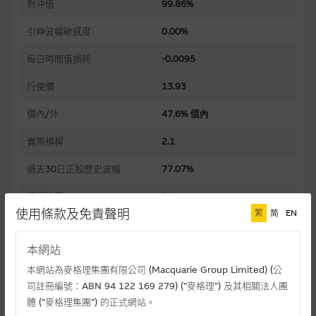
對沖值
99.86%
引伸波幅敏感度
0.00%
每日時間值損耗
-0.0095
行使價
13.93
價內/外
47.6% 價內
實際槓桿
2.1
過去30日正股歷史波幅
77.07%
槓桿比率
2.1
使用條款及免責聲明
繁
简
EN
溢價
0.11%
本網站
引伸波幅
62.26%
本網站為麥格理集團有限公司 (Macquarie Group Limited) (公
到期日(日-月-年)
23/09/2026
司註冊編號：ABN 94 122 169 279) (”麥格理”) 及其相關法人團
體 (”麥格理集團”) 的正式網站。
上市日(日-月-年)
20/11/2025