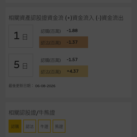
品的過去業績並不保證或預測將來表現。
在法律最大許可的情況下，麥格理集團及其任何相關公司或其董
相關資產認股證資金流 (+)資金流入 (-)資金流出
事、高層職員、僱員或代理人不作陳述，亦不保證網站內容，或
任何與本網站相連結的第三者網站，在任何用途方面均可靠、完
-1.88
認購(百萬)
1
日
整、合時及準確，對任何因任何形式(包括疏忽)由於網站內容的
-1.37
認沽(百萬)
錯誤、失實、遺漏、或任何人士對網站內容的依賴而導致的損失
或損毀，亦一概不會承擔責任或債務。
-1.57
認購(百萬)
5
日
本使用條款的所有方面均受香港法例管限。
+4.37
認沽(百萬)
與結構性產品有關的風險
最後更新日期： 06-08-2026
結構性產品並無抵押品，如發行人無力償債或違約，投資者可能
無法收回部份或全部應收款項。結構性產品價格可升可跌。過往
表現並不反映未來表現。產品的第二市場可能有限而麥格理資本
股份有限公司可能是唯一報價方。閣下應閱讀載于
相關認股證/牛熊證
www.warrants.com.hk
之上市文件以瞭解結構性產品的詳情及
自行評估箇中風險。如有需要，請徵詢獨立之專業意見。牛熊證
認購
認沽
牛證
熊證
備有強制贖回機制可能被提早終止，届時(i) N類牛熊證投資者會