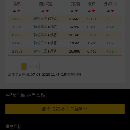
損失全部投資；而(ii)R類牛熊證之剩餘價值則可能為零。
編號
相關資產
行使價
價格
升/跌(%)
網站連結
13362
聯想集團
(
認購
)
34.567
0.121
+5.22
本網站或載有連接非由麥格理集團管理的網站的連結。此等連結
15680
聯想集團
(
認購
)
34.992
0.180
+8.43
純為方便閣下取得更多關於市場上相關產品及機構的資訊。麥格
27886
聯想集團
(
認購
)
12.345
3.050
+2.35
理集團對此等網站的內容及所介紹的產品或服務，均無任何操控
29106
聯想集團
(
認購
)
19.92
1.730
+2.98
權，因此對此等網站的內容及所介紹服務或產品是否準確或合
適，不作任何聲明。麥格理集團建議閣下自行向本網站述及或連
29951
聯想集團
(
認購
)
28.888
0.430
+6.17
接的第三者查詢。此外，載有第三者網站的連結，不應視為該第
三者推介本網站。
上一頁
1
下一頁
最後更新時間:
07-08-2026 11:45 (15分鐘延遲)
本網站雖連接第三者管理的網站，但麥格理集團並非授權網站瀏
覽者複製此等網站的任何內容，因該等內容可能屬他人的知識產
權。
本結構性產品並無抵押品
此內容來自我們在所示日期時認為可靠之來源，且均以真誠提供。然
經由本網站接觸到的軟件應用
風險披露及免責聲明
而，Macquarie Capital Limited (CE No. AAC 534)(「 MCL 」)不作陳
部分可經本網站連結下載的軟件程式屬於第三者的產品。閣下使
述，亦不保證此內容在任何用途上均完整、可靠、準確、合時或適合，
用此等屬於第三者的軟件，須自負全責。此等軟件的使用，可能
亦不為資料的準確程度、完整性及合時性負上責任。
重要資料
受軟件持有人訂出的使用條款約束。