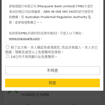
最後交易日(日-月-年)
17/09/2026
麥格理銀行有限公司 (Macquarie Bank Limited) ("MBL") 是於
澳洲註冊(公司註冊編號：ABN 46 008 583 542)的認可接受存
距離到期日
47日
款機構，受 Australian Prudential Regulation Authority 監
管，是麥格理集團之一。
每手(份)
10,000
如欲索取MBL的資料(包括周年報告)，可登入以下網站：
街貨量(百萬份)
26.79
www.macquarie.com
。
街貨百分比
40.18%
剔了此方格，本人確認為香港居民. 而並非美國人，本人亦已
本網站所載資料會隨時更改，而不作另行通知，如閣下欲取麥格
閱讀、理解及接受以上免責聲明及條款。
最後更新日期： 07-08-2026 11:45
理的資料，可直接聯絡本集團職員。
14日內不用再顯示此免責聲明。
本網站所提供的內容和資料專為香港居民設計，並只提供香港市
民使用，並不提供或發售予美國人。本網站內容無意要約或唆使
不同意
相關資產資料
閣下購買證券、基金單位或其他投資工具(不論在參考條款上或在
其他地方)，但清楚表明上述意圖的個別段落則屬例外。
0992 聯想集團
同意
26.60
提供網站內容的基準 – 使用時請考慮個人風險
+0.660(+2.54%)
網站內容來自我們在所示日期時認為可靠之來源，且均以真誠提
供。惟麥格理集團並無核實所有網站內容，故就閣下的目的而