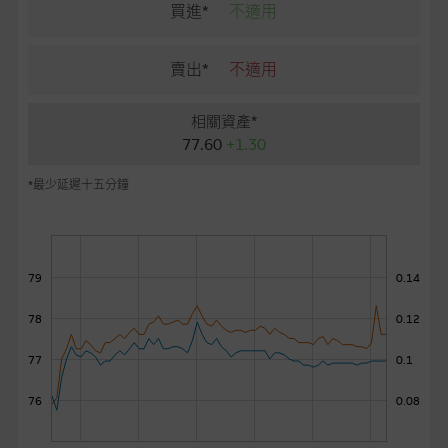
麥格理投資教室
買進*
不適用
會員專區
賣出*
不適用
關於我們
相關資產*
77.60
+1.30
*最少延遲十五分鐘
79
0.14
78
0.12
77
0.1
76
0.08