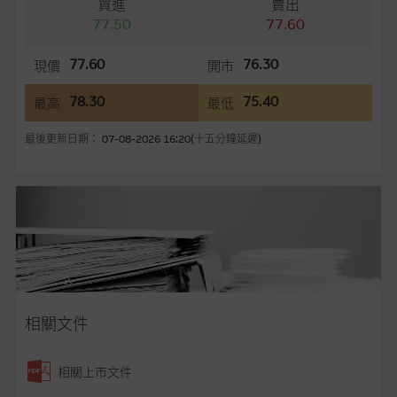
買進
賣出
容所載的意見、預測及其他資料可予更改或刪除，而毋須作出通
77.50
77.60
知。
77.60
76.30
現價
開市
任何指示價格報價、公開資料或分析是基於我們相信的假設及參
數而預備的，不構成我們提出的意見。所用假設及參數並非唯一
78.30
75.40
最高
最低
可以合理選擇到的，因此並不保證該類報價單、公開資料或分析
為準確、完整或合理。我們不作陳述，亦不保證任何所示的指示
最後更新日期： 07-08-2026 16:20(十五分鐘延遲)
表現或回報將來會實現。過去業績並不保證將來表現。網站內容
來自我們在所示日期時認為可靠之來源，且均以真誠提供，然
而，麥格理集團不作陳述，亦不保證網站內容在任何用途上均完
整、可靠、準確、合時或適合，亦不為資料的準確程度、完整性
及合時性負上責任，除非這是有關適用的的法律及/或法規所規
定。
網站內容不構成要約及徵求要約，或作為任何合約的根據，以購
買或銷售任何證券、貸款或其他工具。網站內容由麥格理集團所
相關文件
準備的資料編製而成，但不包括麥格理集團職員所知的資料。
產
品的過去業績並不保證或預測將來表現。
相關上市文件
在法律最大許可的情況下，麥格理集團及其任何相關公司或其董