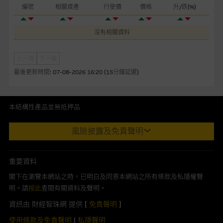
編號
相關資產
行使價
價格
升/跌(%)
本網站或載有連接非由麥格理集團管理的網站的連結。此等連結
純為方便閣下取得更多關於市場上相關產品及機構的資訊。麥格
沒有相關資料
理集團對此等網站的內容及所介紹的產品或服務，均無任何操控
權，因此對此等網站的內容及所介紹服務或產品是否準確或合
適，不作任何聲明。麥格理集團建議閣下自行向本網站述及或連
上一頁
下一頁
接的第三者查詢。此外，載有第三者網站的連結，不應視為該第
最後更新時間:
07-08-2026 16:20 (15分鐘延遲)
三者推介本網站。
本網站雖連接第三者管理的網站，但麥格理集團並非授權網站瀏
本結構性產品並無抵押品
覽者複製此等網站的任何內容，因該等內容可能屬他人的知識產
此內容來自我們在所示日期時認為可靠之來源，且均以真誠提供。然
權。
風險披露及免責聲明
而，Macquarie Capital Limited (CE No. AAC 534)(「 MCL 」)不作陳
述，亦不保證此內容在任何用途上均完整、可靠、準確、合時或適合，
經由本網站接觸到的軟件應用
亦不為資料的準確程度、完整性及合時性負上責任。
重要資料
部分可經本網站連結下載的軟件程式屬於第三者的產品。閣下使
本網址由香港證券及期貨事務監察委員會註冊交易商MCL提供。MCL為
閣下在瀏覽本網站之時，已明白及同意本網站之所有條款及私隱權聲
用此等屬於第三者的軟件，須自負全責。此等軟件的使用，可能
本文所提及上市股份有關的Macquarie Bank Limited (ABN 46 008
明。請
按此
查閱有關資料及聲明。
受軟件持有人訂出的使用條款約束。
583 542)(「MBL」)發行的衍生權證及/或牛熊證及/或交易期權的莊家
資訊由 財經智珠網 提供 [
免責聲明
]
及/或流通量提供者。本網站內容僅為香港居民設計，並只供香港市民使
在法律容許的所有範圍內，麥格理集團概不承擔經由本網站使用
用，不適用於美國人或其他國家之居民。本網址提供之任何資料包括任
使用條款及免責聲明
|
私隱聲明