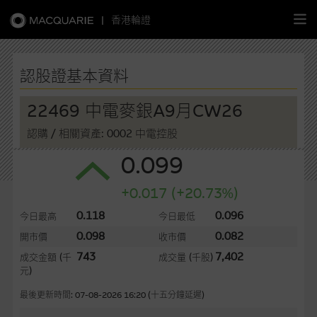
|
香港輪證
繁
簡
EN
認股證基本資料
22469 中電麥銀A9月CW26
認購
/ 相關資產: 0002 中電控股
主頁
0.099
認股證
+0.017 (+20.73%)
牛熊證
0.118
0.096
今日最高
今日最低
0.098
0.082
開市價
收市價
選股攻略
743
7,402
成交金額
(千
成交量
(千股)
元)
中資股票專頁
最後更新時間: 07-08-2026 16:20 (十五分鐘延遲)