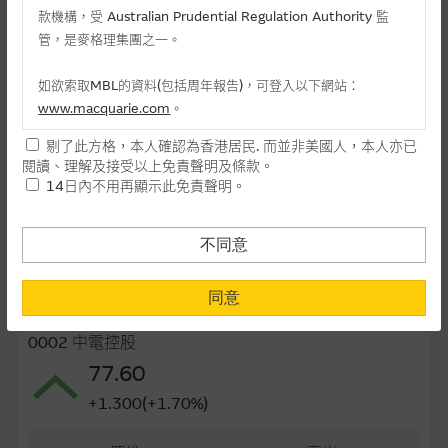
款機構，受 Australian Prudential Regulation Authority 監
最後交易日(日-月-年)
24/09/2026
管，是麥格理集團之一。
距離到期日
54日
如欲索取MBL的資料(包括周年報告)，可登入以下網站：
每手(份)
2,500
www.macquarie.com
。
街貨量(百萬份)
0.01
剔了此方格，本人確認為香港居民. 而並非美國人，本人亦已
本網站所載資料會隨時更改，而不作另行通知，如閣下欲取麥格
閱讀、理解及接受以上免責聲明及條款。
理的資料，可直接聯絡本集團職員。
街貨百分比
0.01%
14日內不用再顯示此免責聲明。
本網站所提供的內容和資料專為香港居民設計，並只提供香港市
最後更新日期： 07-08-2026 16:20
民使用，並不提供或發售予美國人。本網站內容無意要約或唆使
不同意
閣下購買證券、基金單位或其他投資工具(不論在參考條款上或在
其他地方)，但清楚表明上述意圖的個別段落則屬例外。
同意
相關資產資料
提供網站內容的基準 – 使用時請考慮個人風險
0002 中電控股
網站內容來自我們在所示日期時認為可靠之來源，且均以真誠提
77.60
供。惟麥格理集團並無核實所有網站內容，故就閣下的目的而
+1.300(+1.70%)
言，網站內容可能未必完整或準確。麥格理集團不會，亦沒有義
務更新網站內容，或修正任何其後變為明顯失實之地方。網站內