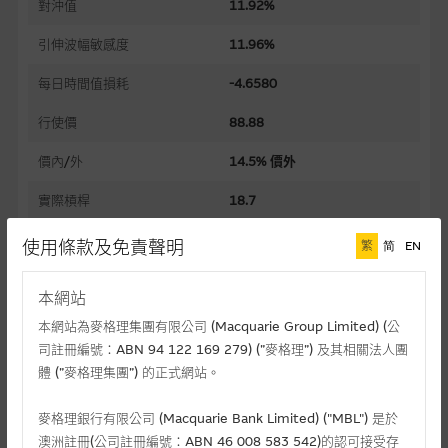
對沖值
11.92%
引伸波幅敏感度
11.96%
每日時間值損耗
-4.6580
行使價
88.88
價內/外
14.5% 價外
實際槓桿
18.7
過去30日正股歷史波幅
12.14%
使用條款及免責聲明
繁
简
EN
槓桿比率
156.8
本網站
溢價
15.17%
本網站為麥格理集團有限公司 (Macquarie Group Limited) (公
司註冊編號：ABN 94 122 169 279) (”麥格理”) 及其相關法人團
引伸波幅
29.53%
體 (”麥格理集團”) 的正式網站。
到期日(日-月-年)
30/09/2026
麥格理銀行有限公司 (Macquarie Bank Limited) ("MBL") 是於
上市日(日-月-年)
17/11/2025
澳洲註冊(公司註冊編號：ABN 46 008 583 542)的認可接受存