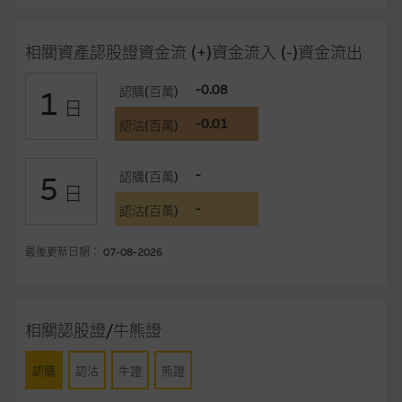
事、高層職員、僱員或代理人不作陳述，亦不保證網站內容，或
任何與本網站相連結的第三者網站，在任何用途方面均可靠、完
相關資產認股證資金流 (+)資金流入 (-)資金流出
整、合時及準確，對任何因任何形式(包括疏忽)由於網站內容的
錯誤、失實、遺漏、或任何人士對網站內容的依賴而導致的損失
-0.08
認購(百萬)
1
或損毀，亦一概不會承擔責任或債務。
日
-0.01
認沽(百萬)
本使用條款的所有方面均受香港法例管限。
-
認購(百萬)
5
與結構性產品有關的風險
日
-
結構性產品並無抵押品，如發行人無力償債或違約，投資者可能
認沽(百萬)
無法收回部份或全部應收款項。結構性產品價格可升可跌。過往
表現並不反映未來表現。產品的第二市場可能有限而麥格理資本
最後更新日期： 07-08-2026
股份有限公司可能是唯一報價方。閣下應閱讀載于
www.warrants.com.hk
之上市文件以瞭解結構性產品的詳情及
自行評估箇中風險。如有需要，請徵詢獨立之專業意見。牛熊證
相關認股證/牛熊證
備有強制贖回機制可能被提早終止，届時(i) N類牛熊證投資者會
損失全部投資；而(ii)R類牛熊證之剩餘價值則可能為零。
認購
認沽
牛證
熊證
網站連結