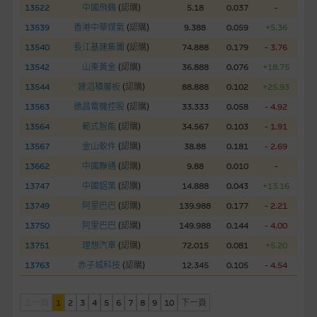
13522
中國飛鶴
(
認購
)
5.18
0.037
-
經由本網站接觸到的軟件應用
13539
香港中華煤氣
(
認購
)
9.388
0.059
+5.36
部分可經本網站連結下載的軟件程式屬於第三者的產品。閣下使
用此等屬於第三者的軟件，須自負全責。此等軟件的使用，可能
13540
長江基建集團
(
認購
)
74.888
0.179
- 3.76
受軟件持有人訂出的使用條款約束。
13542
山東黃金
(
認購
)
36.888
0.076
+18.75
13544
建滔積層板
(
認購
)
88.888
0.102
+25.93
在法律容許的所有範圍內，麥格理集團概不承擔經由本網站使用
13563
德昌電機控股
(
認購
)
33.333
0.058
- 4.92
或下載任何軟件(不論是否屬於第三者)而引起的責任。麥格理集
13564
範式智能
(
認購
)
34.567
0.103
- 1.91
團並且對此等軟件不作任何聲明，也不提供任何保證，特別是在
法律容許的所有範圍內，概不負責經由本網站使用或下載任何軟
13567
金山軟件
(
認購
)
38.88
0.181
- 2.69
件(不論是否屬於第三者)而出現電腦病毒或任何其他後果所導致
13662
中國聯通
(
認購
)
9.88
0.010
-
的任何損失(包括但不限於數據遺失、業務運作受干擾及盈利虧
13747
中國鋁業
(
認購
)
14.888
0.043
+13.16
損)。
13749
阿里巴巴
(
認購
)
139.988
0.177
- 2.21
13750
阿里巴巴
(
認購
)
149.988
0.144
- 4.00
基本上市文件及補充上市文件
13751
理想汽車
(
認購
)
72.015
0.081
+5.20
就有關MBL每次發行之認股證及/或牛熊證而言，認股證及/或牛
熊證之條款及條件以及發行商的財務與其他資料已載列於基本上
13763
赤子城科技
(
認購
)
12.345
0.105
- 4.54
市文件及相關之補充上市文件內。該等文件之英文版及中譯版見
於本網站。
上一頁
1
2
3
4
5
6
7
8
9
10
下一頁