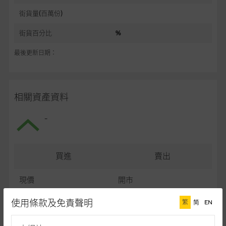
街貨量(百萬份)
街貨百分比
%
最後更新日期：
相關資產資料
-
買進
賣出
現價
開市
最高
最低
使用條款及免責聲明
繁
简
EN
最後更新日期： (十五分鐘延遲)