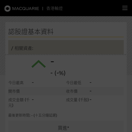
|
香港輪證
繁
簡
EN
認股證基本資料
/ 相關資產:
-
主頁
- (-%)
認股證
-
-
今日最高
今日最低
牛熊證
-
開市價
收市價
-
-
成交金額
(千
成交量
(千股)
選股攻略
元)
最後更新時間: - (十五分鐘延遲)
中資股票專頁
買進*