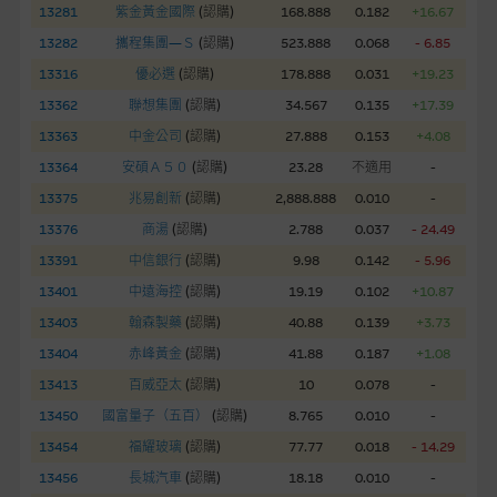
股份有限公司可能是唯一報價方。閣下應閱讀載于
13281
紫金黃金國際
(
認購
)
168.888
0.182
+16.67
www.warrants.com.hk
之上市文件以瞭解結構性產品的詳情及
13282
攜程集團—Ｓ
(
認購
)
523.888
0.068
- 6.85
自行評估箇中風險。如有需要，請徵詢獨立之專業意見。牛熊證
13316
優必選
(
認購
)
178.888
0.031
+19.23
備有強制贖回機制可能被提早終止，届時(i) N類牛熊證投資者會
13362
聯想集團
(
認購
)
34.567
0.135
+17.39
損失全部投資；而(ii)R類牛熊證之剩餘價值則可能為零。
13363
中金公司
(
認購
)
27.888
0.153
+4.08
網站連結
13364
安碩Ａ５０
(
認購
)
23.28
不適用
-
13375
兆易創新
(
認購
)
2,888.888
0.010
-
本網站或載有連接非由麥格理集團管理的網站的連結。此等連結
純為方便閣下取得更多關於市場上相關產品及機構的資訊。麥格
13376
商湯
(
認購
)
2.788
0.037
- 24.49
理集團對此等網站的內容及所介紹的產品或服務，均無任何操控
13391
中信銀行
(
認購
)
9.98
0.142
- 5.96
權，因此對此等網站的內容及所介紹服務或產品是否準確或合
13401
中遠海控
(
認購
)
19.19
0.102
+10.87
適，不作任何聲明。麥格理集團建議閣下自行向本網站述及或連
13403
翰森製藥
(
認購
)
40.88
0.139
+3.73
接的第三者查詢。此外，載有第三者網站的連結，不應視為該第
三者推介本網站。
13404
赤峰黃金
(
認購
)
41.88
0.187
+1.08
13413
百威亞太
(
認購
)
10
0.078
-
本網站雖連接第三者管理的網站，但麥格理集團並非授權網站瀏
13450
國富量子（五百）
(
認購
)
8.765
0.010
-
覽者複製此等網站的任何內容，因該等內容可能屬他人的知識產
13454
福耀玻璃
(
認購
)
77.77
0.018
- 14.29
權。
13456
長城汽車
(
認購
)
18.18
0.010
-