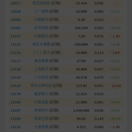
13017
黑芝麻智能
(
認購
)
23.456
0.032
-
網站內容不構成要約及徵求要約，或作為任何合約的根據，以購
13018
三一國際
(
認購
)
10.888
0.085
+2.41
買或銷售任何證券、貸款或其他工具。網站內容由麥格理集團所
13050
中國銀河
(
認購
)
8.38
0.010
-
準備的資料編製而成，但不包括麥格理集團職員所知的資料。
產
13065
友邦保險
(
認購
)
106.299
0.052
+10.64
品的過去業績並不保證或預測將來表現。
13107
中國電信
(
認購
)
7.28
0.076
- 1.30
在法律最大許可的情況下，麥格理集團及其任何相關公司或其董
13110
華虹半導體
(
認購
)
299.888
0.051
+4.08
事、高層職員、僱員或代理人不作陳述，亦不保證網站內容，或
13116
ＴＣＬ電子
(
認購
)
19.888
0.214
- 1.83
任何與本網站相連結的第三者網站，在任何用途方面均可靠、完
13117
東岳集團
(
認購
)
27.89
0.017
+6.25
整、合時及準確，對任何因任何形式(包括疏忽)由於網站內容的
13118
上海復旦
(
認購
)
46.888
0.057
+9.62
錯誤、失實、遺漏、或任何人士對網站內容的依賴而導致的損失
13119
三花智控
(
認購
)
45.678
0.073
+2.82
或損毀，亦一概不會承擔責任或債務。
13120
舜宇光學科技
(
認購
)
123.82
0.021
- 12.50
本使用條款的所有方面均受香港法例管限。
13178
龍源電力
(
認購
)
11.916
0.016
-
13185
中遠海能
(
認購
)
21.888
0.091
+9.64
與結構性產品有關的風險
13187
寧德時代
(
認購
)
1,048.888
0.046
+4.54
結構性產品並無抵押品，如發行人無力償債或違約，投資者可能
13189
榮昌生物
(
認購
)
99.95
0.143
+26.55
無法收回部份或全部應收款項。結構性產品價格可升可跌。過往
13216
大唐發電
(
認購
)
4.321
0.066
- 1.49
表現並不反映未來表現。產品的第二市場可能有限而麥格理資本