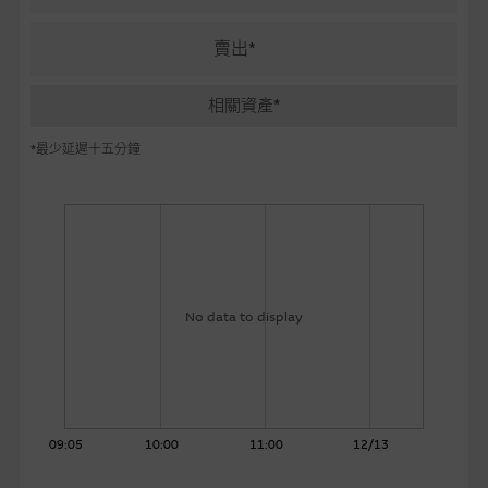
麥格理投資教室
賣出*
會員專區
相關資產*
關於我們
*最少延遲十五分鐘
No data to display
09:05
10:00
11:00
12/13