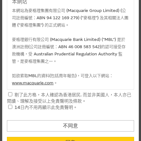
本網站
本網站為麥格理集團有限公司 (Macquarie Group Limited) (公
司註冊編號：ABN 94 122 169 279) (”麥格理”) 及其相關法人團
體 (”麥格理集團”) 的正式網站。
麥格理銀行有限公司 (Macquarie Bank Limited) ("MBL") 是於
澳洲註冊(公司註冊編號：ABN 46 008 583 542)的認可接受存
款機構，受 Australian Prudential Regulation Authority 監
管，是麥格理集團之一。
相關文件
如欲索取MBL的資料(包括周年報告)，可登入以下網站：
相關上市文件
www.macquarie.com
。
剔了此方格，本人確認為香港居民. 而並非美國人，本人亦已
本網站所載資料會隨時更改，而不作另行通知，如閣下欲取麥格
閱讀、理解及接受以上免責聲明及條款。
理的資料，可直接聯絡本集團職員。
相關資產認股證資金流 (+)資金流入 (-)資金流出
14日內不用再顯示此免責聲明。
本網站所提供的內容和資料專為香港居民設計，並只提供香港市
-
認購(百萬)
1
民使用，並不提供或發售予美國人。本網站內容無意要約或唆使
不同意
日
閣下購買證券、基金單位或其他投資工具(不論在參考條款上或在
-
認沽(百萬)
其他地方)，但清楚表明上述意圖的個別段落則屬例外。