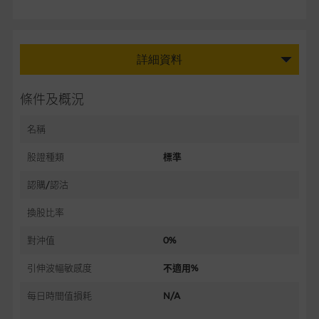
詳細資料
條件及概況
名稱
股證種類
標準
認購/認沽
換股比率
對沖值
0%
引伸波幅敏感度
不適用%
每日時間值損耗
N/A