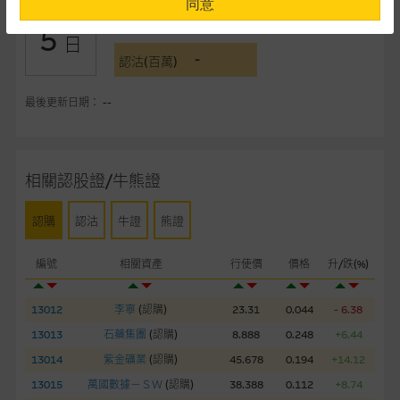
同意
-
認購(百萬)
5
提供網站內容的基準 – 使用時請考慮個人風險
日
-
網站內容來自我們在所示日期時認為可靠之來源，且均以真誠提
認沽(百萬)
供。惟麥格理集團並無核實所有網站內容，故就閣下的目的而
言，網站內容可能未必完整或準確。麥格理集團不會，亦沒有義
最後更新日期： --
務更新網站內容，或修正任何其後變為明顯失實之地方。網站內
容所載的意見、預測及其他資料可予更改或刪除，而毋須作出通
知。
相關認股證/牛熊證
任何指示價格報價、公開資料或分析是基於我們相信的假設及參
認購
認沽
牛證
熊證
數而預備的，不構成我們提出的意見。所用假設及參數並非唯一
可以合理選擇到的，因此並不保證該類報價單、公開資料或分析
編號
相關資產
行使價
價格
升/跌(%)
為準確、完整或合理。我們不作陳述，亦不保證任何所示的指示
表現或回報將來會實現。過去業績並不保證將來表現。網站內容
來自我們在所示日期時認為可靠之來源，且均以真誠提供，然
13012
李寧
(
認購
)
23.31
0.044
- 6.38
而，麥格理集團不作陳述，亦不保證網站內容在任何用途上均完
13013
石藥集團
(
認購
)
8.888
0.248
+6.44
整、可靠、準確、合時或適合，亦不為資料的準確程度、完整性
13014
紫金礦業
(
認購
)
45.678
0.194
+14.12
及合時性負上責任，除非這是有關適用的的法律及/或法規所規
13015
萬國數據－ＳＷ
(
認購
)
38.388
0.112
+8.74
定。