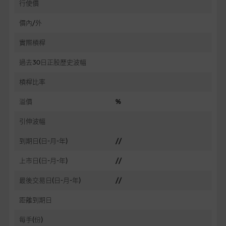
行使價
價內/外
實際槓桿
過去30日正股歷史波幅
槓桿比率
溢價
%
引伸波幅
到期日(日-月-年)
//
上市日(日-月-年)
//
最後交易日(日-月-年)
//
距離到期日
每手(份)