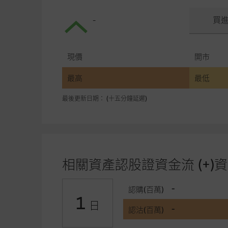
-
買
現價
開市
最高
最低
最後更新日期： (十五分鐘延遲)
相關資產認股證資金流 (+)資
-
認購(百萬)
1
日
-
認沽(百萬)