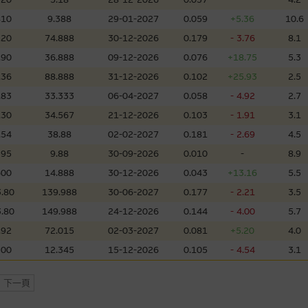
，但麥格理集團並非授權網站瀏覽者複製此等網站的任何內容，因該等內容可能
810
9.388
29-01-2027
0.059
+5.36
10.6
.20
74.888
30-12-2026
0.179
- 3.76
8.1
應用
.90
36.888
09-12-2026
0.076
+18.75
5.3
程式屬於第三者的產品。閣下使用此等屬於第三者的軟件，須自負全責。此等軟
.36
88.888
31-12-2026
0.102
+25.93
2.5
.83
33.333
06-04-2027
0.058
- 4.92
2.7
.30
34.567
21-12-2026
0.103
- 1.91
3.1
理集團概不承擔經由本網站使用或下載任何軟件(不論是否屬於第三者)而引起的
.54
38.88
02-02-2027
0.181
- 2.69
4.5
證，特別是在法律容許的所有範圍內，概不負責經由本網站使用或下載任何軟件(
395
9.88
30-09-2026
0.010
-
8.9
損失(包括但不限於數據遺失、業務運作受干擾及盈利虧損)。
600
14.888
30-12-2026
0.043
+13.16
5.5
.80
139.988
30-06-2027
0.177
- 2.21
3.5
文件
.80
149.988
24-12-2026
0.144
- 4.00
5.7
/或牛熊證而言，認股證及/或牛熊證之條款及條件以及發行商的財務與其他資
.92
72.015
02-03-2027
0.081
+5.20
4.0
文版及中譯版見於本網站。
300
12.345
15-12-2026
0.105
- 4.54
3.1
下一頁
持有人或獲准使用者。除非瀏覽內容所需或為法律容許，閣下在獲得麥格理集團