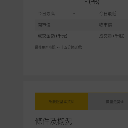
- (-%)
今日最高
-
今日最低
開市價
收市價
成交金額
(千元)
-
成交量
(千股)
最後更新時間: - (十五分鐘延遲)
認股證基本資料
價量走勢圖
條件及概況