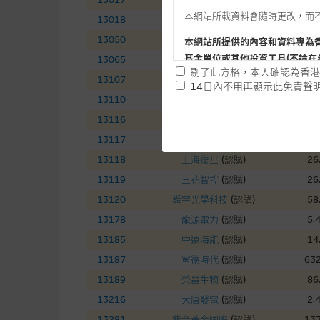
本網站所載資料會隨時更改，而
13018
三一國際
(
認購
)
7.
13050
中國銀河
(
認購
)
7.
本網站所提供的內容和資料專為
基金單位或其他投資工具(不論在
13065
友邦保險
(
認購
)
74
剔了此方格，本人確認為香港
13107
中國電信
(
認購
)
4.
14日內不用再顯示此免責聲
13110
華虹半導體
(
認購
)
141
提供網站內容的基準 – 使
13116
ＴＣＬ電子
(
認購
)
16
網站內容來自我們在所示日期時
13117
東岳集團
(
認購
)
13
未必完整或準確。麥格理集團不
13118
上海復旦
(
認購
)
26
予更改或刪除，而毋須作出通知
13119
三花智控
(
認購
)
26
任何指示價格報價、公開資料或
13120
舜宇光學科技
(
認購
)
58
的，因此並不保證該類報價單、
13178
龍源電力
(
認購
)
5.
績並不保證將來表現。網站內容
13185
中遠海能
(
認購
)
14
何用途上均完整、可靠、準確、
13187
寧德時代
(
認購
)
632
網站內容不構成要約及徵求要約
13189
榮昌生物
(
認購
)
86
而成，但不包括麥格理集團職員
13216
大唐發電
(
認購
)
2.
13281
紫金黃金國際
(
認購
)
137