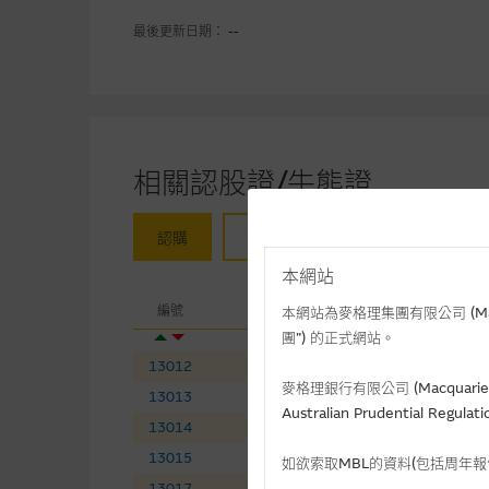
最後更新日期： --
相關認股證/牛熊證
認購
認沽
牛證
熊證
本網站
相關
編號
相關資產
現
本網站為麥格理集團有限公司 (Macqua
團”) 的正式網站。
13012
李寧
(
認購
)
14
麥格理銀行有限公司 (Macquarie 
13013
石藥集團
(
認購
)
8.
Australian Prudential Re
13014
紫金礦業
(
認購
)
36
13015
萬國數據－ＳＷ
(
認購
)
32
如欲索取MBL的資料(包括周年
13017
黑芝麻智能
(
認購
)
11