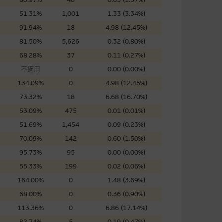
證網站內容，或任何與本網站相
51.31%
1,001
1.33 (3.34%)
錯誤、失實、遺漏、或任何人士對
91.94%
18
4.98 (12.45%)
81.50%
5,626
0.32 (0.80%)
68.28%
37
0.11 (0.27%)
不適用
0
0.00 (0.00%)
134.09%
0
4.98 (12.45%)
73.32%
18
6.68 (16.70%)
可升可跌。過往表現並不反映未
ts.com.hk
之上市文件以瞭解結構
53.09%
475
0.01 (0.01%)
届時(i) N類牛熊證投資者會
51.69%
1,454
0.09 (0.23%)
70.09%
142
0.60 (1.50%)
95.73%
95
0.00 (0.00%)
55.33%
199
0.02 (0.06%)
164.00%
0
1.48 (3.69%)
構的資訊。麥格理集團對此等網
，不作任何聲明。麥格理集團建
68.00%
0
0.36 (0.90%)
113.36%
0
6.86 (17.14%)
82.74%
5
0.19 (0.47%)