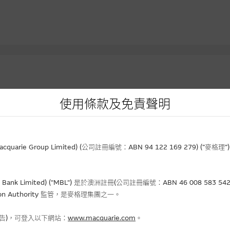
使用條款及免責聲明
資產
到期日
實際槓
價
行使價
(日/月/年)
價格
升/跌(%)
(倍)
rie Group Limited) (公司註冊編號：ABN 94 122 169 279) (”麥
.53
23.31
02-02-2027
0.044
- 6.38
5.5
Bank Limited) ("MBL") 是於澳洲註冊(公司註冊編號：ABN 46 008 58
690
8.888
31-12-2026
0.248
+6.44
3.9
gulation Authority 監管，是麥格理集團之一。
.40
45.678
01-12-2026
0.194
+14.12
5.7
.32
38.388
31-12-2026
0.112
+8.74
2.9
報告)，可登入以下網站：
www.macquarie.com
。
.89
23.456
01-12-2026
0.032
-
4.9