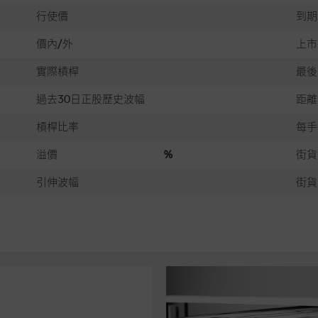
行使價
到期
價內/外
上市
實際槓桿
最後
過去30日正股歷史波幅
距離
槓桿比率
每手
溢價
%
街貨
引伸波幅
街貨