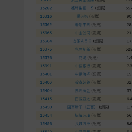
在法律最大許可的情況下，麥格
13282
攜程集團—Ｓ
(
認購
)
357
連結的第三者網站，在任何用途
網站內容的依賴而導致的損失或
13316
優必選
(
認購
)
90
13362
聯想集團
(
認購
)
28
本使用條款的所有方面均受香港
13363
中金公司
(
認購
)
21
13364
安碩Ａ５０
(
認購
)
17
與結構性產品有關的風險
13375
兆易創新
(
認購
)
528
13376
商湯
(
認購
)
1.
結構性產品並無抵押品，如發行
來表現。產品的第二市場可能有
13391
中信銀行
(
認購
)
7.
性產品的詳情及自行評估箇中風險
13401
中遠海控
(
認購
)
15
損失全部投資；而(ii)R類牛熊
13403
翰森製藥
(
認購
)
32
13404
赤峰黃金
(
認購
)
37
網站連結
13413
百威亞太
(
認購
)
6.
13450
國富量子（五百）
(
認購
)
1.
本網站或載有連接非由麥格理集
站的內容及所介紹的產品或服務
13454
福耀玻璃
(
認購
)
56
議閣下自行向本網站述及或連接
13456
長城汽車
(
認購
)
8.
13522
中國飛鶴
(
認購
)
3.