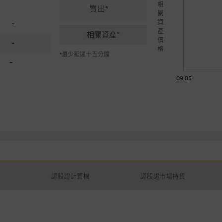
相
賣出*
關
資
-
產
相關資產*
價
-
格
*最少延遲十五分鐘
-
09:05
認股證計算機
認股證市場持貨