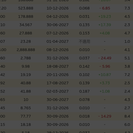
理集團及其任何相關公司或其董事、高層職員、僱員或代理人不作陳述，亦不保
.20
523.888
10-12-2026
0.068
- 6.85
7.3
方面均可靠、完整、合時及準確，對任何因任何形式(包括疏忽)由於網站內容的
損毀，亦一概不會承擔責任或債務。
.00
178.888
04-12-2026
0.031
+19.23
4.5
.10
34.567
30-06-2027
0.135
+17.39
2.3
法例管限。
.60
27.888
07-12-2026
0.153
+4.08
4.7
.07
23.28
01-04-2027
不適用
-
1.0
.00
2,888.888
08-12-2026
0.010
-
4.1
460
2.788
31-12-2026
0.037
- 24.49
5.1
人無力償債或違約，投資者可能無法收回部份或全部應收款項。結構性產品價格
限而麥格理資本股份有限公司可能是唯一報價方。閣下應閱讀載于
www.warran
340
9.98
18-08-2027
0.142
- 5.96
3.8
。如有需要，請徵詢獨立之專業意見。牛熊證備有強制贖回機制可能被提早終止，
.42
19.19
20-11-2026
0.102
+10.87
7.2
證之剩餘價值則可能為零。
.92
40.88
17-08-2027
0.139
+3.73
2.5
.52
41.88
02-03-2027
0.187
+1.08
2.4
465
10
30-06-2027
0.078
-
4.3
745
8.765
31-12-2026
0.010
-
2.7
團管理的網站的連結。此等連結純為方便閣下取得更多關於市場上相關產品及機
，均無任何操控權，因此對此等網站的內容及所介紹服務或產品是否準確或合適
.00
77.77
30-09-2026
0.018
- 14.29
8.4
的第三者查詢。此外，載有第三者網站的連結，不應視為該第三者推介本網站。
615
18.18
30-09-2026
0.010
-
6.0
220
5.18
28-12-2026
0.037
-
4.2