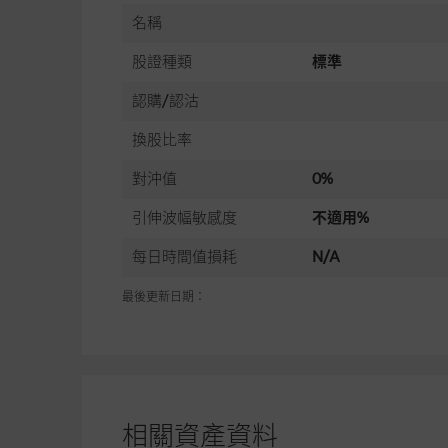
名稱
股證種類
標準
認購/認沽
換股比率
對沖值
0%
引伸波幅敏感度
不適用%
每日時間值損耗
N/A
最後更新日期：
相關資產資料