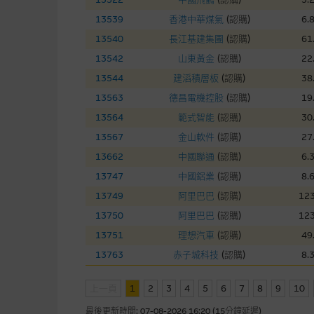
本網站雖連接第三者管理的網站
13539
香港中華煤氣
(
認購
)
6.
13540
長江基建集團
(
認購
)
61
經由本網站接觸到的軟件
13542
山東黃金
(
認購
)
22
部分可經本網站連結下載的軟件
13544
建滔積層板
(
認購
)
38
出的使用條款約束。
13563
德昌電機控股
(
認購
)
19
13564
範式智能
(
認購
)
30
在法律容許的所有範圍內，麥格
13567
金山軟件
(
認購
)
27
不作任何聲明，也不提供任何保
13662
中國聯通
(
認購
)
6.
病毒或任何其他後果所導致的任何
13747
中國鋁業
(
認購
)
8.
13749
阿里巴巴
(
認購
)
123
基本上市文件及補充上市
13750
阿里巴巴
(
認購
)
123
就有關MBL每次發行之認股證及
13751
理想汽車
(
認購
)
49
補充上市文件內。該等文件之英
13763
赤子城科技
(
認購
)
8.
上一頁
1
2
3
版權及商標
4
5
6
7
8
9
10
最後更新時間:
07-08-2026 16:20 (15分鐘延遲)
麥格理集團為本網站內容的版權