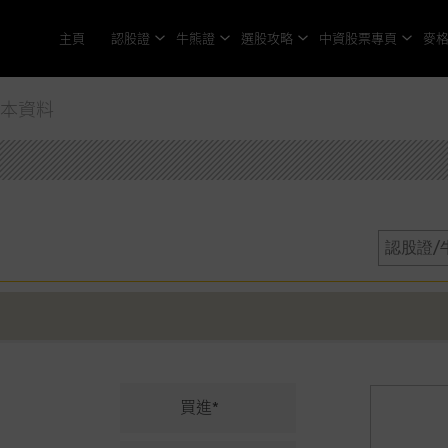
主頁
認股證
牛熊證
選股攻略
中資股票專頁
麥
基本資料
買進*