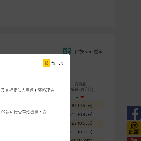
下載Excel檔案
繁
简
EN
桿
成交金額
街貨量
引伸波幅
(千元)
百萬份 (百分比)
格理”) 及其相關法人團體 (”麥格理集
58.49%
144
1.81 (4.54%)
3 542)的認可接受存款機構，受
62.52%
2,702
0.19 (0.47%)
56.89%
1,282
0.22 (0.55%)
92.09%
19
0.15 (0.38%)
86.63%
11
4.41 (11.03%)