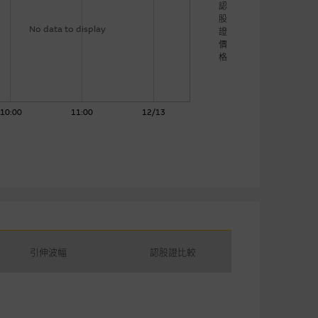
認
股
No data to display
證
價
格
10:00
11:00
12/13
引伸波幅
認股證比較