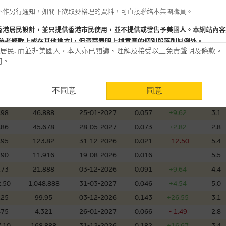
不作另行通知，如閣下欲取麥格理的資料，可直接聯絡本集團職員。
660
10.888
01-12-2026
0.085
+2.41
4.8
720
8.38
18-08-2026
0.010
-
17.6
香港居民設計，並只提供香港市民使用，並不提供或發售予美國人。本網站內容
參考條款上或在其他地方)，但清楚表明上述意圖的個別段落則屬例外。
.15
106.299
03-05-2027
0.052
+10.64
5.9
居民. 而並非美國人，本人亦已閱讀、理解及接受以上免責聲明及條款。
500
7.28
28-01-2027
0.076
- 1.30
6.7
明。
.20
299.888
02-12-2026
0.051
+4.08
4.2
用時請考慮個人風險
.35
19.888
02-12-2026
0.214
- 1.83
3.5
不同意
同意
認為可靠之來源，且均以真誠提供。惟麥格理集團並無核實所有網站內容，故就
.49
27.89
02-12-2026
0.017
+6.25
6.0
會，亦沒有義務更新網站內容，或修正任何其後變為明顯失實之地方。網站內容
.98
46.888
25-01-2027
0.057
+9.62
3.1
。
.86
45.678
28-05-2027
0.073
+2.82
2.8
分析是基於我們相信的假設及參數而預備的，不構成我們提出的意見。所用假設
.95
123.82
31-12-2026
0.021
- 12.50
5.4
公開資料或分析為準確、完整或合理。我們不作陳述，亦不保證任何所示的指示
490
11.916
19-08-2026
0.016
-
5.5
來自我們在所示日期時認為可靠之來源，且均以真誠提供，然而，麥格理集團不
.73
21.888
03-12-2026
0.091
+9.64
4.4
合時或適合，亦不為資料的準確程度、完整性及合時性負上責任，除非這是有關
.50
1,048.888
31-03-2027
0.046
+4.54
5.0
，或作為任何合約的根據，以購買或銷售任何證券、貸款或其他工具。網站內容
.25
99.95
03-12-2026
0.143
+26.55
3.1
所知的資料。
產品的過去業績並不保證或預測將來表現。
475
4.321
26-01-2027
0.066
- 1.49
2.8
.10
168.888
31-12-2026
0.182
+16.67
3.4