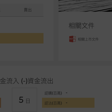
進
賣出
相關文件
相關上市文件
金流入 (-)資金流出
-
認購(百萬)
5
日
-
認沽(百萬)