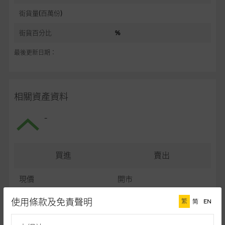
街貨量(百萬份)
街貨百分比
%
最後更新日期：
相關資產資料
-
買進
賣出
現價
開市
最高
最低
使用條款及免責聲明
繁
简
EN
最後更新日期： (十五分鐘延遲)