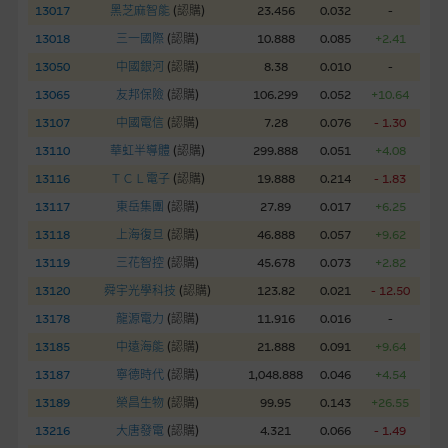
13017
黑芝麻智能
(
認購
)
23.456
0.032
-
網站內容不構成要約及徵求要約，或作為任何合約的根據，以購
13018
三一國際
(
認購
)
10.888
0.085
+2.41
買或銷售任何證券、貸款或其他工具。網站內容由麥格理集團所
13050
中國銀河
(
認購
)
8.38
0.010
-
準備的資料編製而成，但不包括麥格理集團職員所知的資料。
產
13065
友邦保險
(
認購
)
106.299
0.052
+10.64
品的過去業績並不保證或預測將來表現。
13107
中國電信
(
認購
)
7.28
0.076
- 1.30
在法律最大許可的情況下，麥格理集團及其任何相關公司或其董
13110
華虹半導體
(
認購
)
299.888
0.051
+4.08
事、高層職員、僱員或代理人不作陳述，亦不保證網站內容，或
13116
ＴＣＬ電子
(
認購
)
19.888
0.214
- 1.83
任何與本網站相連結的第三者網站，在任何用途方面均可靠、完
13117
東岳集團
(
認購
)
27.89
0.017
+6.25
整、合時及準確，對任何因任何形式(包括疏忽)由於網站內容的
13118
上海復旦
(
認購
)
46.888
0.057
+9.62
錯誤、失實、遺漏、或任何人士對網站內容的依賴而導致的損失
13119
三花智控
(
認購
)
45.678
0.073
+2.82
或損毀，亦一概不會承擔責任或債務。
13120
舜宇光學科技
(
認購
)
123.82
0.021
- 12.50
本使用條款的所有方面均受香港法例管限。
13178
龍源電力
(
認購
)
11.916
0.016
-
13185
中遠海能
(
認購
)
21.888
0.091
+9.64
與結構性產品有關的風險
13187
寧德時代
(
認購
)
1,048.888
0.046
+4.54
結構性產品並無抵押品，如發行人無力償債或違約，投資者可能
13189
榮昌生物
(
認購
)
99.95
0.143
+26.55
無法收回部份或全部應收款項。結構性產品價格可升可跌。過往
13216
大唐發電
(
認購
)
4.321
0.066
- 1.49
表現並不反映未來表現。產品的第二市場可能有限而麥格理資本