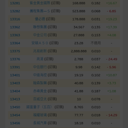
股份有限公司可能是唯一報價方。閣下應閱讀載于
13281
紫金黃金國際
(
認購
)
168.888
0.182
+16.67
www.warrants.com.hk
之上市文件以瞭解結構性產品的詳情及
13282
攜程集團—Ｓ
(
認購
)
523.888
0.068
- 6.85
自行評估箇中風險。如有需要，請徵詢獨立之專業意見。牛熊證
13316
優必選
(
認購
)
178.888
0.031
+19.23
備有強制贖回機制可能被提早終止，届時(i) N類牛熊證投資者會
13362
聯想集團
(
認購
)
34.567
0.135
+17.39
損失全部投資；而(ii)R類牛熊證之剩餘價值則可能為零。
13363
中金公司
(
認購
)
27.888
0.153
+4.08
網站連結
13364
安碩Ａ５０
(
認購
)
23.28
不適用
-
13375
兆易創新
(
認購
)
2,888.888
0.010
-
本網站或載有連接非由麥格理集團管理的網站的連結。此等連結
純為方便閣下取得更多關於市場上相關產品及機構的資訊。麥格
13376
商湯
(
認購
)
2.788
0.037
- 24.49
理集團對此等網站的內容及所介紹的產品或服務，均無任何操控
13391
中信銀行
(
認購
)
9.98
0.142
- 5.96
權，因此對此等網站的內容及所介紹服務或產品是否準確或合
13401
中遠海控
(
認購
)
19.19
0.102
+10.87
適，不作任何聲明。麥格理集團建議閣下自行向本網站述及或連
13403
翰森製藥
(
認購
)
40.88
0.139
+3.73
接的第三者查詢。此外，載有第三者網站的連結，不應視為該第
三者推介本網站。
13404
赤峰黃金
(
認購
)
41.88
0.187
+1.08
13413
百威亞太
(
認購
)
10
0.078
-
本網站雖連接第三者管理的網站，但麥格理集團並非授權網站瀏
13450
國富量子（五百）
(
認購
)
8.765
0.010
-
覽者複製此等網站的任何內容，因該等內容可能屬他人的知識產
13454
福耀玻璃
(
認購
)
77.77
0.018
- 14.29
權。
13456
長城汽車
(
認購
)
18.18
0.010
-