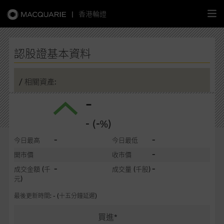
|
香港輪證
繁
簡
EN
認股證基本資料
/ 相關資產:
-
主頁
- (-%)
認股證
-
-
今日最高
今日最低
牛熊證
-
開市價
收市價
-
-
成交金額
(千
成交量
(千股)
選股攻略
元)
最後更新時間: - (十五分鐘延遲)
中資股票專頁
買進*