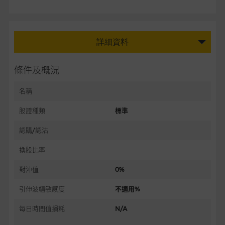
詳細資料
條件及概況
名稱
股證種類
標準
認購/認沽
換股比率
對沖值
0%
引伸波幅敏感度
不適用%
每日時間值損耗
N/A