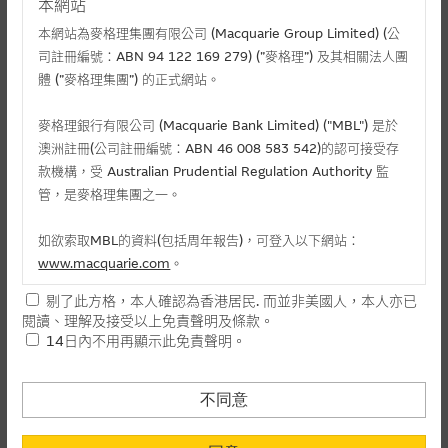
本網站
本網站為麥格理集團有限公司 (Macquarie Group Limited) (公
司註冊編號：ABN 94 122 169 279) (”麥格理”) 及其相關法人團
體 (”麥格理集團”) 的正式網站。
麥格理銀行有限公司 (Macquarie Bank Limited) ("MBL") 是於
澳洲註冊(公司註冊編號：ABN 46 008 583 542)的認可接受存
款機構，受 Australian Prudential Regulation Authority 監
管，是麥格理集團之一。
相關文件
如欲索取MBL的資料(包括周年報告)，可登入以下網站：
相關上市文件
www.macquarie.com
。
剔了此方格，本人確認為香港居民. 而並非美國人，本人亦已
本網站所載資料會隨時更改，而不作另行通知，如閣下欲取麥格
閱讀、理解及接受以上免責聲明及條款。
理的資料，可直接聯絡本集團職員。
相關資產認股證資金流 (+)資金流入 (-)資金流出
14日內不用再顯示此免責聲明。
本網站所提供的內容和資料專為香港居民設計，並只提供香港市
-
認購(百萬)
1
民使用，並不提供或發售予美國人。本網站內容無意要約或唆使
不同意
日
閣下購買證券、基金單位或其他投資工具(不論在參考條款上或在
-
認沽(百萬)
其他地方)，但清楚表明上述意圖的個別段落則屬例外。