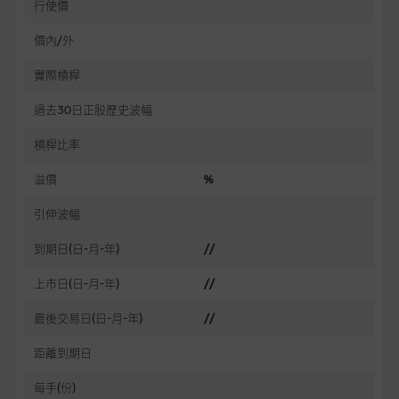
行使價
價內/外
實際槓桿
過去30日正股歷史波幅
槓桿比率
溢價
%
引伸波幅
到期日(日-月-年)
//
上市日(日-月-年)
//
最後交易日(日-月-年)
//
距離到期日
每手(份)