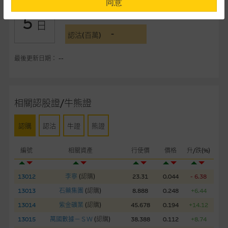
同意
-
認購(百萬)
5
提供網站內容的基準 – 使用時請考慮個人風險
日
-
網站內容來自我們在所示日期時認為可靠之來源，且均以真誠提
認沽(百萬)
供。惟麥格理集團並無核實所有網站內容，故就閣下的目的而
言，網站內容可能未必完整或準確。麥格理集團不會，亦沒有義
最後更新日期： --
務更新網站內容，或修正任何其後變為明顯失實之地方。網站內
容所載的意見、預測及其他資料可予更改或刪除，而毋須作出通
知。
相關認股證/牛熊證
任何指示價格報價、公開資料或分析是基於我們相信的假設及參
認購
認沽
牛證
熊證
數而預備的，不構成我們提出的意見。所用假設及參數並非唯一
可以合理選擇到的，因此並不保證該類報價單、公開資料或分析
編號
相關資產
行使價
價格
升/跌(%)
為準確、完整或合理。我們不作陳述，亦不保證任何所示的指示
表現或回報將來會實現。過去業績並不保證將來表現。網站內容
來自我們在所示日期時認為可靠之來源，且均以真誠提供，然
13012
李寧
(
認購
)
23.31
0.044
- 6.38
而，麥格理集團不作陳述，亦不保證網站內容在任何用途上均完
13013
石藥集團
(
認購
)
8.888
0.248
+6.44
整、可靠、準確、合時或適合，亦不為資料的準確程度、完整性
13014
紫金礦業
(
認購
)
45.678
0.194
+14.12
及合時性負上責任，除非這是有關適用的的法律及/或法規所規
13015
萬國數據－ＳＷ
(
認購
)
38.388
0.112
+8.74
定。