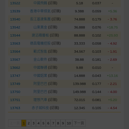
13522
中國飛鶴
(
認購
)
5.18
0.037
-
經由本網站接觸到的軟件應用
13539
香港中華煤氣
(
認購
)
9.388
0.059
+5.36
部分可經本網站連結下載的軟件程式屬於第三者的產品。閣下使
用此等屬於第三者的軟件，須自負全責。此等軟件的使用，可能
13540
長江基建集團
(
認購
)
74.888
0.179
- 3.76
受軟件持有人訂出的使用條款約束。
13542
山東黃金
(
認購
)
36.888
0.076
+18.75
13544
建滔積層板
(
認購
)
88.888
0.102
+25.93
在法律容許的所有範圍內，麥格理集團概不承擔經由本網站使用
13563
德昌電機控股
(
認購
)
33.333
0.058
- 4.92
或下載任何軟件(不論是否屬於第三者)而引起的責任。麥格理集
13564
範式智能
(
認購
)
34.567
0.103
- 1.91
團並且對此等軟件不作任何聲明，也不提供任何保證，特別是在
法律容許的所有範圍內，概不負責經由本網站使用或下載任何軟
13567
金山軟件
(
認購
)
38.88
0.181
- 2.69
件(不論是否屬於第三者)而出現電腦病毒或任何其他後果所導致
13662
中國聯通
(
認購
)
9.88
0.010
-
的任何損失(包括但不限於數據遺失、業務運作受干擾及盈利虧
13747
中國鋁業
(
認購
)
14.888
0.043
+13.16
損)。
13749
阿里巴巴
(
認購
)
139.988
0.177
- 2.21
13750
阿里巴巴
(
認購
)
149.988
0.144
- 4.00
基本上市文件及補充上市文件
13751
理想汽車
(
認購
)
72.015
0.081
+5.20
就有關MBL每次發行之認股證及/或牛熊證而言，認股證及/或牛
熊證之條款及條件以及發行商的財務與其他資料已載列於基本上
13763
赤子城科技
(
認購
)
12.345
0.105
- 4.54
市文件及相關之補充上市文件內。該等文件之英文版及中譯版見
於本網站。
上一頁
1
2
3
4
5
6
7
8
9
10
下一頁