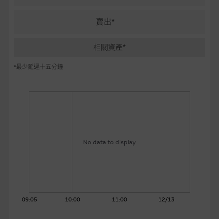
麥格理投資教室
賣出*
會員專區
相關資產*
關於我們
*最少延遲十五分鐘
No data to display
09:05
10:00
11:00
12/13