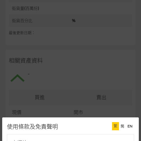
街貨量(百萬份)
街貨百分比
%
最後更新日期：
相關資產資料
-
買進
賣出
現價
開市
最高
最低
使用條款及免責聲明
繁
简
EN
最後更新日期： (十五分鐘延遲)