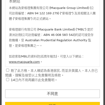
本網站
本網站為麥格理集團有限公司 (Macquarie Group Limited) (公
司註冊編號：ABN 94 122 169 279) (”麥格理”) 及其相關法人團
體 (”麥格理集團”) 的正式網站。
麥格理銀行有限公司 (Macquarie Bank Limited) ("MBL") 是於
澳洲註冊(公司註冊編號：ABN 46 008 583 542)的認可接受存
款機構，受 Australian Prudential Regulation Authority 監
管，是麥格理集團之一。
相關文件
如欲索取MBL的資料(包括周年報告)，可登入以下網站：
相關上市文件
www.macquarie.com
。
剔了此方格，本人確認為香港居民. 而並非美國人，本人亦已
本網站所載資料會隨時更改，而不作另行通知，如閣下欲取麥格
閱讀、理解及接受以上免責聲明及條款。
理的資料，可直接聯絡本集團職員。
相關資產認股證資金流 (+)資金流入 (-)資金流出
14日內不用再顯示此免責聲明。
本網站所提供的內容和資料專為香港居民設計，並只提供香港市
-
認購(百萬)
1
民使用，並不提供或發售予美國人。本網站內容無意要約或唆使
不同意
日
閣下購買證券、基金單位或其他投資工具(不論在參考條款上或在
-
認沽(百萬)
其他地方)，但清楚表明上述意圖的個別段落則屬例外。