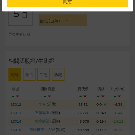
同意
-
認購(百萬)
5
提供網站內容的基準 – 使用時請考慮個人風險
日
-
網站內容來自我們在所示日期時認為可靠之來源，且均以真誠提
認沽(百萬)
供。惟麥格理集團並無核實所有網站內容，故就閣下的目的而
言，網站內容可能未必完整或準確。麥格理集團不會，亦沒有義
最後更新日期： --
務更新網站內容，或修正任何其後變為明顯失實之地方。網站內
容所載的意見、預測及其他資料可予更改或刪除，而毋須作出通
知。
相關認股證/牛熊證
任何指示價格報價、公開資料或分析是基於我們相信的假設及參
認購
認沽
牛證
熊證
數而預備的，不構成我們提出的意見。所用假設及參數並非唯一
可以合理選擇到的，因此並不保證該類報價單、公開資料或分析
編號
相關資產
行使價
價格
升/跌(%)
為準確、完整或合理。我們不作陳述，亦不保證任何所示的指示
表現或回報將來會實現。過去業績並不保證將來表現。網站內容
來自我們在所示日期時認為可靠之來源，且均以真誠提供，然
13012
李寧
(
認購
)
23.31
0.044
- 6.38
而，麥格理集團不作陳述，亦不保證網站內容在任何用途上均完
13013
石藥集團
(
認購
)
8.888
0.248
+6.44
整、可靠、準確、合時或適合，亦不為資料的準確程度、完整性
13014
紫金礦業
(
認購
)
45.678
0.194
+14.12
及合時性負上責任，除非這是有關適用的的法律及/或法規所規
13015
萬國數據－ＳＷ
(
認購
)
38.388
0.112
+8.74
定。