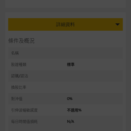
詳細資料
條件及概況
名稱
股證種類
標準
認購/認沽
換股比率
對沖值
0%
引伸波幅敏感度
不適用%
每日時間值損耗
N/A