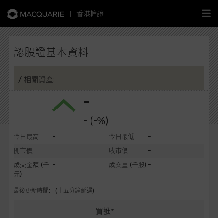
|
香港輪證
繁
簡
EN
認股證基本資料
/ 相關資產:
-
主頁
- (-%)
認股證
-
-
今日最高
今日最低
牛熊證
-
開市價
收市價
-
-
成交金額
(千
成交量
(千股)
選股攻略
元)
最後更新時間: - (十五分鐘延遲)
中資股票專頁
買進*