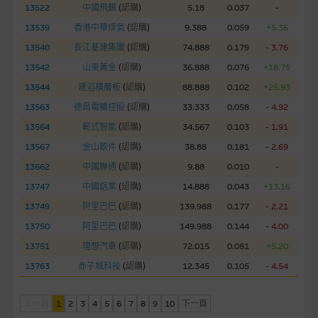
13522
中國飛鶴
(
認購
)
5.18
0.037
-
經由本網站接觸到的軟件應用
13539
香港中華煤氣
(
認購
)
9.388
0.059
+5.36
部分可經本網站連結下載的軟件程式屬於第三者的產品。閣下使
用此等屬於第三者的軟件，須自負全責。此等軟件的使用，可能
13540
長江基建集團
(
認購
)
74.888
0.179
- 3.76
受軟件持有人訂出的使用條款約束。
13542
山東黃金
(
認購
)
36.888
0.076
+18.75
13544
建滔積層板
(
認購
)
88.888
0.102
+25.93
在法律容許的所有範圍內，麥格理集團概不承擔經由本網站使用
13563
德昌電機控股
(
認購
)
33.333
0.058
- 4.92
或下載任何軟件(不論是否屬於第三者)而引起的責任。麥格理集
13564
範式智能
(
認購
)
34.567
0.103
- 1.91
團並且對此等軟件不作任何聲明，也不提供任何保證，特別是在
法律容許的所有範圍內，概不負責經由本網站使用或下載任何軟
13567
金山軟件
(
認購
)
38.88
0.181
- 2.69
件(不論是否屬於第三者)而出現電腦病毒或任何其他後果所導致
13662
中國聯通
(
認購
)
9.88
0.010
-
的任何損失(包括但不限於數據遺失、業務運作受干擾及盈利虧
13747
中國鋁業
(
認購
)
14.888
0.043
+13.16
損)。
13749
阿里巴巴
(
認購
)
139.988
0.177
- 2.21
13750
阿里巴巴
(
認購
)
149.988
0.144
- 4.00
基本上市文件及補充上市文件
13751
理想汽車
(
認購
)
72.015
0.081
+5.20
就有關MBL每次發行之認股證及/或牛熊證而言，認股證及/或牛
熊證之條款及條件以及發行商的財務與其他資料已載列於基本上
13763
赤子城科技
(
認購
)
12.345
0.105
- 4.54
市文件及相關之補充上市文件內。該等文件之英文版及中譯版見
於本網站。
上一頁
1
2
3
4
5
6
7
8
9
10
下一頁