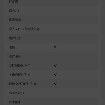
行使價
價內/外
實際槓桿
過去30日正股歷史波幅
槓桿比率
溢價
%
引伸波幅
到期日(日-月-年)
//
上市日(日-月-年)
//
最後交易日(日-月-年)
//
距離到期日
每手(份)