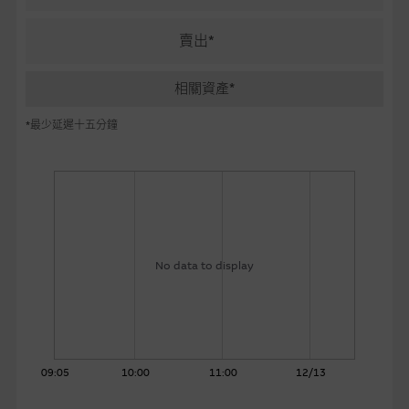
麥格理投資教室
賣出*
會員專區
相關資產*
關於我們
*最少延遲十五分鐘
No data to display
09:05
10:00
11:00
12/13