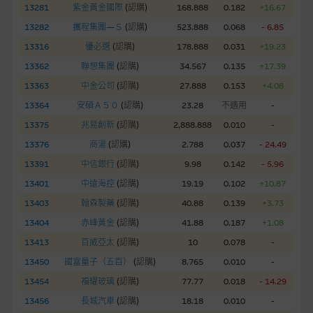
股份有限公司可能是唯一報價方。閣下應閱讀載于
13281
紫金黃金國際
(
認購
)
168.888
0.182
+16.67
www.warrants.com.hk
之上市文件以瞭解結構性產品的詳情及
13282
攜程集團—Ｓ
(
認購
)
523.888
0.068
- 6.85
自行評估箇中風險。如有需要，請徵詢獨立之專業意見。牛熊證
13316
優必選
(
認購
)
178.888
0.031
+19.23
備有強制贖回機制可能被提早終止，届時(i) N類牛熊證投資者會
13362
聯想集團
(
認購
)
34.567
0.135
+17.39
損失全部投資；而(ii)R類牛熊證之剩餘價值則可能為零。
13363
中金公司
(
認購
)
27.888
0.153
+4.08
網站連結
13364
安碩Ａ５０
(
認購
)
23.28
不適用
-
13375
兆易創新
(
認購
)
2,888.888
0.010
-
本網站或載有連接非由麥格理集團管理的網站的連結。此等連結
純為方便閣下取得更多關於市場上相關產品及機構的資訊。麥格
13376
商湯
(
認購
)
2.788
0.037
- 24.49
理集團對此等網站的內容及所介紹的產品或服務，均無任何操控
13391
中信銀行
(
認購
)
9.98
0.142
- 5.96
權，因此對此等網站的內容及所介紹服務或產品是否準確或合
13401
中遠海控
(
認購
)
19.19
0.102
+10.87
適，不作任何聲明。麥格理集團建議閣下自行向本網站述及或連
13403
翰森製藥
(
認購
)
40.88
0.139
+3.73
接的第三者查詢。此外，載有第三者網站的連結，不應視為該第
三者推介本網站。
13404
赤峰黃金
(
認購
)
41.88
0.187
+1.08
13413
百威亞太
(
認購
)
10
0.078
-
本網站雖連接第三者管理的網站，但麥格理集團並非授權網站瀏
13450
國富量子（五百）
(
認購
)
8.765
0.010
-
覽者複製此等網站的任何內容，因該等內容可能屬他人的知識產
13454
福耀玻璃
(
認購
)
77.77
0.018
- 14.29
權。
13456
長城汽車
(
認購
)
18.18
0.010
-