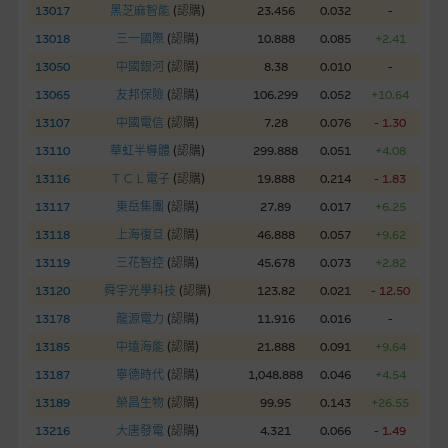
13017
黑芝麻智能
(
認購
)
23.456
0.032
-
網站內容不構成要約及徵求要約，或作為任何合約的根據，以購
13018
三一國際
(
認購
)
10.888
0.085
+2.41
買或銷售任何證券、貸款或其他工具。網站內容由麥格理集團所
13050
中國銀河
(
認購
)
8.38
0.010
-
準備的資料編製而成，但不包括麥格理集團職員所知的資料。
產
13065
友邦保險
(
認購
)
106.299
0.052
+10.64
品的過去業績並不保證或預測將來表現。
13107
中國電信
(
認購
)
7.28
0.076
- 1.30
在法律最大許可的情況下，麥格理集團及其任何相關公司或其董
13110
華虹半導體
(
認購
)
299.888
0.051
+4.08
事、高層職員、僱員或代理人不作陳述，亦不保證網站內容，或
13116
ＴＣＬ電子
(
認購
)
19.888
0.214
- 1.83
任何與本網站相連結的第三者網站，在任何用途方面均可靠、完
13117
東岳集團
(
認購
)
27.89
0.017
+6.25
整、合時及準確，對任何因任何形式(包括疏忽)由於網站內容的
13118
上海復旦
(
認購
)
46.888
0.057
+9.62
錯誤、失實、遺漏、或任何人士對網站內容的依賴而導致的損失
13119
三花智控
(
認購
)
45.678
0.073
+2.82
或損毀，亦一概不會承擔責任或債務。
13120
舜宇光學科技
(
認購
)
123.82
0.021
- 12.50
本使用條款的所有方面均受香港法例管限。
13178
龍源電力
(
認購
)
11.916
0.016
-
13185
中遠海能
(
認購
)
21.888
0.091
+9.64
與結構性產品有關的風險
13187
寧德時代
(
認購
)
1,048.888
0.046
+4.54
結構性產品並無抵押品，如發行人無力償債或違約，投資者可能
13189
榮昌生物
(
認購
)
99.95
0.143
+26.55
無法收回部份或全部應收款項。結構性產品價格可升可跌。過往
13216
大唐發電
(
認購
)
4.321
0.066
- 1.49
表現並不反映未來表現。產品的第二市場可能有限而麥格理資本