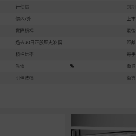
行使價
到期
價內/外
上市
實際槓桿
最後
過去30日正股歷史波幅
距離
槓桿比率
每手
溢價
%
街貨
引伸波幅
街貨