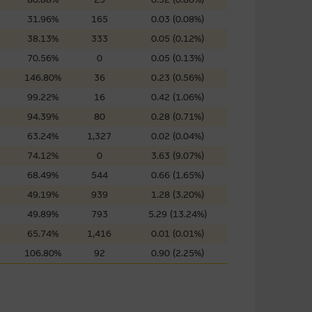
屬他人的知識產權。
31.96%
165
0.03 (0.08%)
38.13%
333
0.05 (0.12%)
70.56%
0
0.05 (0.13%)
件的使用，可能受軟件持有人訂
146.80%
36
0.23 (0.56%)
99.22%
16
0.42 (1.06%)
94.39%
80
0.28 (0.71%)
責任。麥格理集團並且對此等軟件
63.24%
1,327
0.02 (0.04%)
不論是否屬於第三者)而出現電腦
74.12%
0
3.63 (9.07%)
68.49%
544
0.66 (1.65%)
49.19%
939
1.28 (3.20%)
49.89%
793
5.29 (13.24%)
料已載列於基本上市文件及相關之
65.74%
1,416
0.01 (0.01%)
106.80%
92
0.90 (2.25%)
的書面同意前，不可複製、改