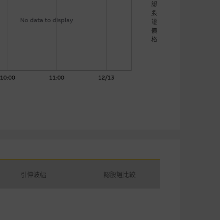
認
股
No data to display
證
價
格
10:00
11:00
12/13
引伸波幅
認股證比較