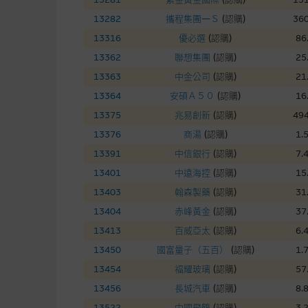
在法律最大許可的情況下，麥格
13282
攜程集團—Ｓ
(
認購
)
360
連結的第三者網站，在任何用途
網站內容的依賴而導致的損失或
13316
優必選
(
認購
)
86
13362
聯想集團
(
認購
)
25
本使用條款的所有方面均受香港
13363
中金公司
(
認購
)
21
13364
安碩Ａ５０
(
認購
)
16
與結構性產品有關的風險
13375
兆易創新
(
認購
)
494
13376
商湯
(
認購
)
1.
結構性產品並無抵押品，如發行
來表現。產品的第二市場可能有
13391
中信銀行
(
認購
)
7.
性產品的詳情及自行評估箇中風險
13401
中遠海控
(
認購
)
15
損失全部投資；而(ii)R類牛熊
13403
翰森製藥
(
認購
)
31
13404
赤峰黃金
(
認購
)
37
網站連結
13413
百威亞太
(
認購
)
6.
13450
國富量子（五百）
(
認購
)
1.
本網站或載有連接非由麥格理集
站的內容及所介紹的產品或服務
13454
福耀玻璃
(
認購
)
57
議閣下自行向本網站述及或連接
13456
長城汽車
(
認購
)
8.
13522
中國飛鶴
(
認購
)
3.