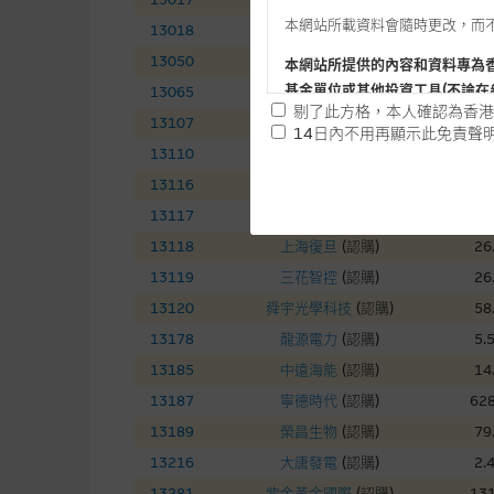
本網站所載資料會隨時更改，而
13018
三一國際
(
認購
)
7.
13050
中國銀河
(
認購
)
7.
本網站所提供的內容和資料專為
基金單位或其他投資工具(不論在
13065
友邦保險
(
認購
)
73
剔了此方格，本人確認為香港
13107
中國電信
(
認購
)
4.
14日內不用再顯示此免責聲
13110
華虹半導體
(
認購
)
136
提供網站內容的基準 – 使
13116
ＴＣＬ電子
(
認購
)
16
網站內容來自我們在所示日期時
13117
東岳集團
(
認購
)
13
未必完整或準確。麥格理集團不
13118
上海復旦
(
認購
)
26
予更改或刪除，而毋須作出通知
13119
三花智控
(
認購
)
26
任何指示價格報價、公開資料或
13120
舜宇光學科技
(
認購
)
58
的，因此並不保證該類報價單、
13178
龍源電力
(
認購
)
5.
績並不保證將來表現。網站內容
13185
中遠海能
(
認購
)
14
何用途上均完整、可靠、準確、
13187
寧德時代
(
認購
)
628
網站內容不構成要約及徵求要約
13189
榮昌生物
(
認購
)
79
而成，但不包括麥格理集團職員
13216
大唐發電
(
認購
)
2.
13281
紫金黃金國際
(
認購
)
131