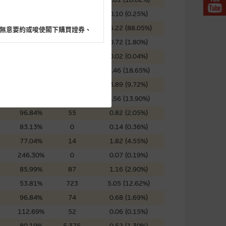
73.64%
68
0.10 (0.25%)
57.61%
0
35.22 (88.05%)
無意要約或唆使閣下購買證券、
40.29%
215
0.72 (1.80%)
51.95%
306
0.02 (0.04%)
101.94%
0
7.46 (18.65%)
86.33%
38
3.89 (9.72%)
閣下的目的而言，網站內容可能
77.48%
0
5.56 (13.90%)
所載的意見、預測及其他資料可
96.84%
55
0.82 (2.05%)
83.13%
0
0.14 (0.36%)
及參數並非唯一可以合理選擇到
77.04%
14
1.82 (4.55%)
表現或回報將來會實現。過去業
246.30%
0
0.07 (0.19%)
作陳述，亦不保證網站內容在任
85.99%
87
1.16 (2.90%)
適用的的法律及/或法規所規定。
53.81%
723
5.05 (12.62%)
由麥格理集團所準備的資料編製
96.84%
74
0.68 (1.69%)
112.69%
52
0.06 (0.15%)
80.19%
5,375
0.52 (1.30%)