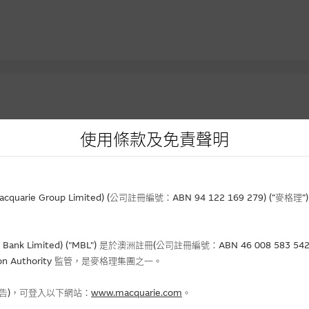
使用條款及免責聲明
資產
到期日
實際槓
價
行使價
(日/月/年)
價格
升/跌(%)
(倍)
rie Group Limited) (公司註冊編號：ABN 94 122 169 279) (”麥
.71
23.31
02-02-2027
0.047
+2.17
5.5
Bank Limited) ("MBL") 是於澳洲註冊(公司註冊編號：ABN 46 008 58
500
8.888
31-12-2026
0.233
+2.19
3.9
gulation Authority 監管，是麥格理集團之一。
.30
45.678
01-12-2026
0.170
-
5.8
.04
38.388
31-12-2026
0.103
- 11.97
2.9
報告)，可登入以下網站：
www.macquarie.com
。
.63
23.456
01-12-2026
0.032
- 28.89
4.8