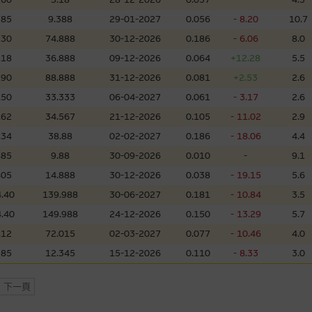
，但麥格理集團並非授權網站瀏覽者複製此等網站的任何內容，因該等內容可能
785
9.388
29-01-2027
0.056
- 8.20
10.7
.30
74.888
30-12-2026
0.186
- 6.06
8.0
應用
.18
36.888
09-12-2026
0.064
+12.28
5.5
程式屬於第三者的產品。閣下使用此等屬於第三者的軟件，須自負全責。此等軟
.90
88.888
31-12-2026
0.081
+2.53
2.6
.50
33.333
06-04-2027
0.061
- 3.17
2.6
.62
34.567
21-12-2026
0.105
- 11.02
2.9
理集團概不承擔經由本網站使用或下載任何軟件(不論是否屬於第三者)而引起的
.34
38.88
02-02-2027
0.186
- 18.06
4.4
證，特別是在法律容許的所有範圍內，概不負責經由本網站使用或下載任何軟件(
485
9.88
30-09-2026
0.010
-
9.1
損失(包括但不限於數據遺失、業務運作受干擾及盈利虧損)。
405
14.888
30-12-2026
0.038
- 19.15
5.6
.40
139.988
30-06-2027
0.181
- 10.84
3.5
文件
.40
149.988
24-12-2026
0.150
- 13.29
5.7
/或牛熊證而言，認股證及/或牛熊證之條款及條件以及發行商的財務與其他資
.12
72.015
02-03-2027
0.077
- 10.46
4.0
文版及中譯版見於本網站。
385
12.345
15-12-2026
0.110
- 8.33
3.0
下一頁
持有人或獲准使用者。除非瀏覽內容所需或為法律容許，閣下在獲得麥格理集團