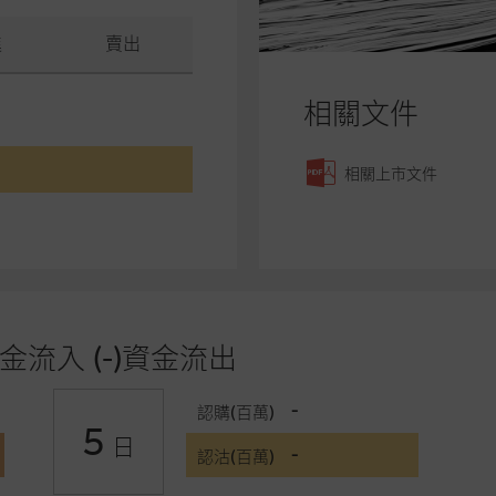
進
賣出
相關文件
相關上市文件
金流入 (-)資金流出
-
認購(百萬)
5
日
-
認沽(百萬)