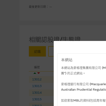
最後更新日期： --
相關認股證/牛熊證
認購
認沽
牛證
熊證
本網站
相關
編號
相關資產
現
本網站為麥格理集團有限公司 (Macqua
團”) 的正式網站。
13012
李寧
(
認購
)
14
麥格理銀行有限公司 (Macquarie 
13013
石藥集團
(
認購
)
8.
Australian Prudential Re
13014
紫金礦業
(
認購
)
35
13015
萬國數據－ＳＷ
(
認購
)
31
如欲索取MBL的資料(包括周年
13017
黑芝麻智能
(
認購
)
11