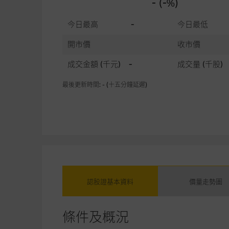
- (-%)
今日最高
-
今日最低
開市價
收市價
成交金額
(千元)
-
成交量
(千股)
最後更新時間: - (十五分鐘延遲)
認股證基本資料
價量走勢圖
條件及概況