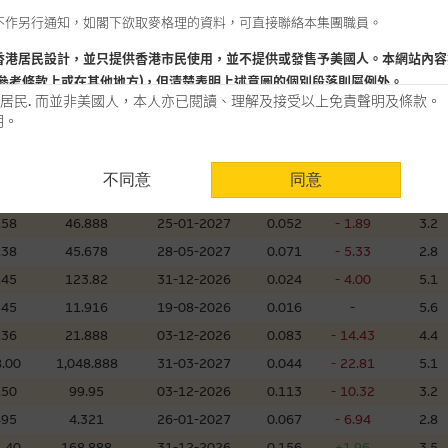
不作另行通知，如閣下欲取麥格理的資料，可直接聯絡本集團職員。
565
10.888
01-12-2026
0.083
- 17.00
4.8
695
8.38
18-08-2026
0.010
- 9.09
17.3
香港居民設計，並只提供香港市民使用，並不提供或發售予美國人。本網站內容
參考條款上或在其他地方)，但清楚表明上述意圖的個別段落則屬例外。
.15
106.299
03-05-2027
0.047
- 18.97
6.1
居民. 而並非美國人，本人亦已閱讀、理解及接受以上免責聲明及條款。
550
7.28
28-01-2027
0.077
- 6.10
6.8
明。
.70
299.888
02-12-2026
0.049
- 12.50
4.2
用時請考慮個人風險
.55
19.888
02-12-2026
0.218
- 6.44
3.5
不同意
同意
認為可靠之來源，且均以真誠提供。惟麥格理集團並無核實所有網站內容，故就
.11
27.89
02-12-2026
0.016
-
5.9
會，亦沒有義務更新網站內容，或修正任何其後變為明顯失實之地方。網站內容
.58
46.888
25-01-2027
0.052
- 1.89
3.2
。
.38
45.678
28-05-2027
0.071
- 5.33
2.8
分析是基於我們相信的假設及參數而預備的，不構成我們提出的意見。所用假設
.45
123.82
31-12-2026
0.024
- 4.00
5.1
公開資料或分析為準確、完整或合理。我們不作陳述，亦不保證任何所示的指示
545
11.916
19-08-2026
0.016
-
5.6
來自我們在所示日期時認為可靠之來源，且均以真誠提供，然而，麥格理集團不
.36
21.888
03-12-2026
0.083
- 14.43
4.4
合時或適合，亦不為資料的準確程度、完整性及合時性負上責任，除非這是有關
.00
1,048.888
31-03-2027
0.044
- 22.81
5.1
，或作為任何合約的根據，以購買或銷售任何證券、貸款或其他工具。網站內容
.50
99.95
03-12-2026
0.113
- 10.32
3.2
所知的資料。
產品的過去業績並不保證或預測將來表現。
495
4.321
26-01-2027
0.067
- 6.94
2.8
.40
168.888
31-12-2026
0.156
+1.96
3.5