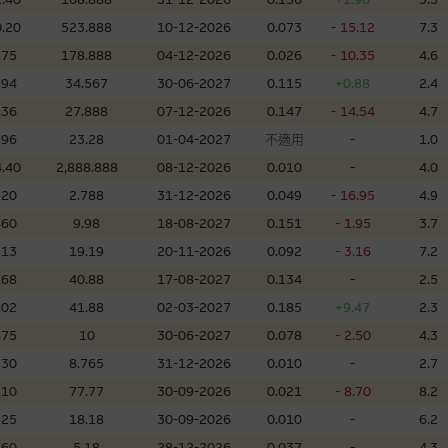
理集團及其任何相關公司或其董事、高層職員、僱員或代理人不作陳述，亦不保
.20
523.888
10-12-2026
0.073
- 15.12
7.3
方面均可靠、完整、合時及準確，對任何因任何形式(包括疏忽)由於網站內容的
損毀，亦一概不會承擔責任或債務。
.75
178.888
04-12-2026
0.026
- 10.35
4.6
.94
34.567
30-06-2027
0.115
+0.88
2.4
法例管限。
.36
27.888
07-12-2026
0.147
- 14.54
4.7
.96
23.28
01-04-2027
不適用
-
1.0
.40
2,888.888
08-12-2026
0.010
-
4.0
520
2.788
31-12-2026
0.049
- 16.95
4.9
人無力償債或違約，投資者可能無法收回部份或全部應收款項。結構性產品價格
限而麥格理資本股份有限公司可能是唯一報價方。閣下應閱讀載于
www.warran
460
9.98
18-08-2027
0.151
- 1.95
3.7
。如有需要，請徵詢獨立之專業意見。牛熊證備有強制贖回機制可能被提早終止，
.13
19.19
20-11-2026
0.092
- 3.16
7.2
證之剩餘價值則可能為零。
.68
40.88
17-08-2027
0.134
-
2.5
.02
41.88
02-03-2027
0.185
+9.47
2.3
475
10
30-06-2027
0.078
- 2.50
4.3
730
8.765
31-12-2026
0.010
-
2.7
團管理的網站的連結。此等連結純為方便閣下取得更多關於市場上相關產品及機
，均無任何操控權，因此對此等網站的內容及所介紹服務或產品是否準確或合適
.10
77.77
30-09-2026
0.021
- 8.70
8.2
的第三者查詢。此外，載有第三者網站的連結，不應視為該第三者推介本網站。
825
18.18
30-09-2026
0.010
-
6.2
260
5.18
28-12-2026
0.037
-
4.3