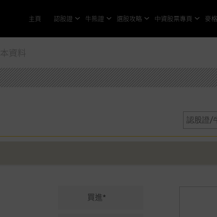
主頁
認股證
牛熊證
選股攻略
中資股票專頁
麥
基本資料
買進*