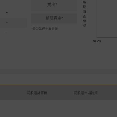
相
賣出*
關
資
-
產
相關資產*
價
-
格
*最少延遲十五分鐘
-
09:05
認股證計算機
認股證市場持貨