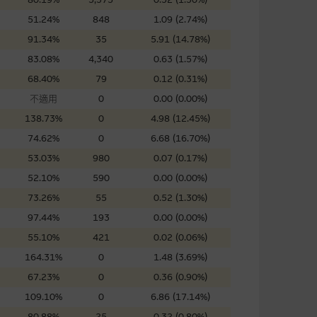
證網站內容，或任何與本網站相
51.24%
848
1.09 (2.74%)
錯誤、失實、遺漏、或任何人士對
91.34%
35
5.91 (14.78%)
83.08%
4,340
0.63 (1.57%)
68.40%
79
0.12 (0.31%)
不適用
0
0.00 (0.00%)
138.73%
0
4.98 (12.45%)
74.62%
0
6.68 (16.70%)
可升可跌。過往表現並不反映未
ts.com.hk
之上市文件以瞭解結構
53.03%
980
0.07 (0.17%)
届時(i) N類牛熊證投資者會
52.10%
590
0.00 (0.00%)
73.26%
55
0.52 (1.30%)
97.44%
193
0.00 (0.00%)
55.10%
421
0.02 (0.06%)
164.31%
0
1.48 (3.69%)
構的資訊。麥格理集團對此等網
，不作任何聲明。麥格理集團建
67.23%
0
0.36 (0.90%)
109.10%
0
6.86 (17.14%)
80.88%
25
0.32 (0.80%)