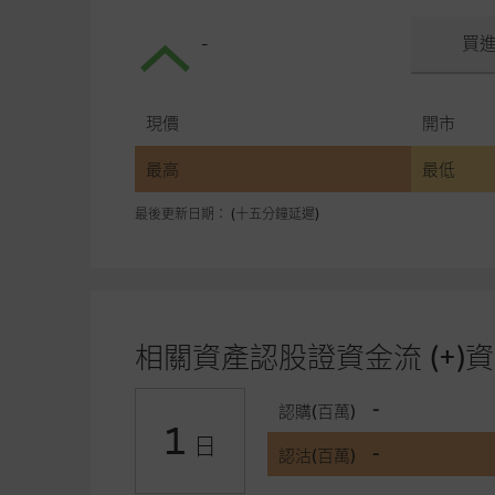
-
買
現價
開市
最高
最低
最後更新日期： (十五分鐘延遲)
相關資產認股證資金流 (+)資
-
認購(百萬)
1
日
-
認沽(百萬)