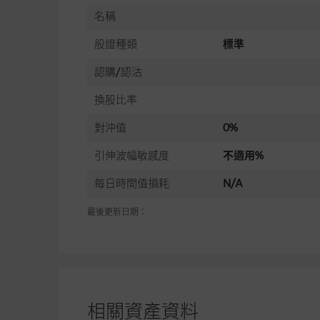
名稱
股證種類
標準
認購/認沽
換股比率
對沖值
0%
引伸波幅敏感度
不適用%
每日時間值損耗
N/A
最後更新日期：
相關資產資料