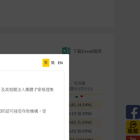
下載Excel檔案
繁
简
EN
桿
成交金額
街貨量
引伸波幅
(千元)
百萬份 (百分比)
格理”) 及其相關法人團體 (”麥格理集
58.28%
128
1.81 (4.54%)
3 542)的認可接受存款機構，受
63.58%
2,369
0.13 (0.33%)
57.77%
152
0.62 (1.55%)
94.28%
70
0.22 (0.55%)
88.65%
19
4.01 (10.02%)