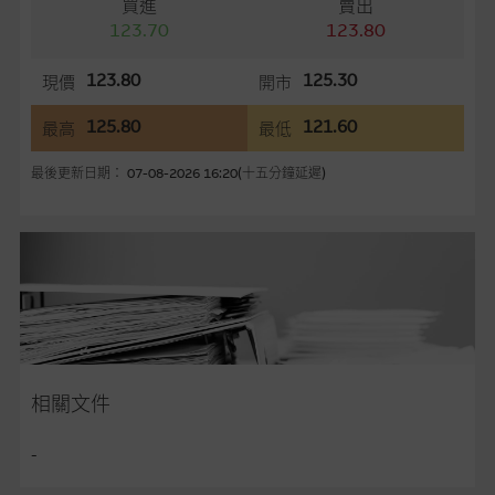
買進
賣出
務更新網站內容，或修正任何其後變為明顯失實之地方。網站內
123.70
123.80
容所載的意見、預測及其他資料可予更改或刪除，而毋須作出通
知。
123.80
125.30
現價
開市
任何指示價格報價、公開資料或分析是基於我們相信的假設及參
125.80
121.60
最高
最低
數而預備的，不構成我們提出的意見。所用假設及參數並非唯一
可以合理選擇到的，因此並不保證該類報價單、公開資料或分析
最後更新日期： 07-08-2026 16:20(十五分鐘延遲)
為準確、完整或合理。我們不作陳述，亦不保證任何所示的指示
表現或回報將來會實現。過去業績並不保證將來表現。網站內容
來自我們在所示日期時認為可靠之來源，且均以真誠提供，然
而，麥格理集團不作陳述，亦不保證網站內容在任何用途上均完
整、可靠、準確、合時或適合，亦不為資料的準確程度、完整性
及合時性負上責任，除非這是有關適用的的法律及/或法規所規
定。
網站內容不構成要約及徵求要約，或作為任何合約的根據，以購
相關文件
買或銷售任何證券、貸款或其他工具。網站內容由麥格理集團所
準備的資料編製而成，但不包括麥格理集團職員所知的資料。
產
-
品的過去業績並不保證或預測將來表現。