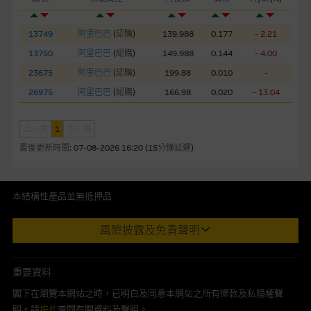
網站連結
13749
阿里巴巴
(
認購
)
139.988
0.177
- 2.21
本網站或載有連接非由麥格理集團管理的網站的連結。此等連結
13750
阿里巴巴
(
認購
)
149.988
0.144
- 4.00
純為方便閣下取得更多關於市場上相關產品及機構的資訊。麥格
23675
阿里巴巴
(
認購
)
199.88
0.010
-
理集團對此等網站的內容及所介紹的產品或服務，均無任何操控
權，因此對此等網站的內容及所介紹服務或產品是否準確或合
26975
阿里巴巴
(
認購
)
166.98
0.020
- 13.04
適，不作任何聲明。麥格理集團建議閣下自行向本網站述及或連
接的第三者查詢。此外，載有第三者網站的連結，不應視為該第
上一頁
1
下一頁
三者推介本網站。
最後更新時間:
07-08-2026 16:20 (15分鐘延遲)
本網站雖連接第三者管理的網站，但麥格理集團並非授權網站瀏
覽者複製此等網站的任何內容，因該等內容可能屬他人的知識產
本結構性產品並無抵押品
權。
此內容來自我們在所示日期時認為可靠之來源，且均以真誠提供。然
風險披露及免責聲明
而，Macquarie Capital Limited (CE No. AAC 534)(「 MCL 」)不作陳
經由本網站接觸到的軟件應用
述，亦不保證此內容在任何用途上均完整、可靠、準確、合時或適合，
部分可經本網站連結下載的軟件程式屬於第三者的產品。閣下使
亦不為資料的準確程度、完整性及合時性負上責任。
重要資料
用此等屬於第三者的軟件，須自負全責。此等軟件的使用，可能
受軟件持有人訂出的使用條款約束。
本網址由香港證券及期貨事務監察委員會註冊交易商MCL提供。MCL為
閣下在瀏覽本網站之時，已明白及同意本網站之所有條款及私隱權聲
本文所提及上市股份有關的Macquarie Bank Limited (ABN 46 008
明。請
按此
查閱有關資料及聲明。