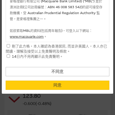
麥格理銀行有限公司 (Macquarie Bank Limited) ("MBL") 是於
最後交易日(日-月-年)
24/12/2026
澳洲註冊(公司註冊編號：ABN 46 008 583 542)的認可接受存
款機構，受 Australian Prudential Regulation Authority 監
距離到期日
150日
管，是麥格理集團之一。
每手(份)
5,000
如欲索取MBL的資料(包括周年報告)，可登入以下網站：
www.macquarie.com
。
街貨量(百萬份)
22.38
剔了此方格，本人確認為香港居民. 而並非美國人，本人亦已
街貨百分比
22.38%
本網站所載資料會隨時更改，而不作另行通知，如閣下欲取麥格
閱讀、理解及接受以上免責聲明及條款。
理的資料，可直接聯絡本集團職員。
14日內不用再顯示此免責聲明。
最後更新日期： 07-08-2026 16:20
本網站所提供的內容和資料專為香港居民設計，並只提供香港市
民使用，並不提供或發售予美國人。本網站內容無意要約或唆使
不同意
閣下購買證券、基金單位或其他投資工具(不論在參考條款上或在
相關資產資料
其他地方)，但清楚表明上述意圖的個別段落則屬例外。
同意
9988 阿里巴巴
提供網站內容的基準 – 使用時請考慮個人風險
123.80
網站內容來自我們在所示日期時認為可靠之來源，且均以真誠提
-0.600(-0.48%)
供。惟麥格理集團並無核實所有網站內容，故就閣下的目的而
言，網站內容可能未必完整或準確。麥格理集團不會，亦沒有義