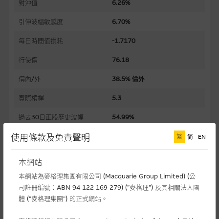
對沖值
6.26%
引伸波幅敏感度
6.70%
每日時間值損耗
-1.7170
行使價
76.18
價內/外
38.5% 價外
實際槓桿
5.3
過去30日正股歷史波幅
54.99%
使用條款及免責聲明
槓桿比率
85.4
繁
简
EN
溢價
39.64%
本網站
引伸波幅
57.24%
本網站為麥格理集團有限公司 (Macquarie Group Limited) (公
司註冊編號：ABN 94 122 169 279) (”麥格理”) 及其相關法人團
到期日(日-月-年)
04/01/2027
體 (”麥格理集團”) 的正式網站。
上市日(日-月-年)
03/07/2026