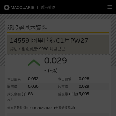
|
香港輪證
繁
簡
EN
認股證基本資料
14559 阿里瑞銀C1月PW27
認沽
/ 相關資產: 9988 阿里巴巴
主頁
0.029
認股證
- (-%)
牛熊證
0.032
0.028
今日最高
今日最低
0.030
0.029
開市價
收市價
選股攻略
88
3,005
成交金額
(千
成交量
(千股)
元)
中資股票專頁
最後更新時間: 07-08-2026 16:20 (十五分鐘延遲)