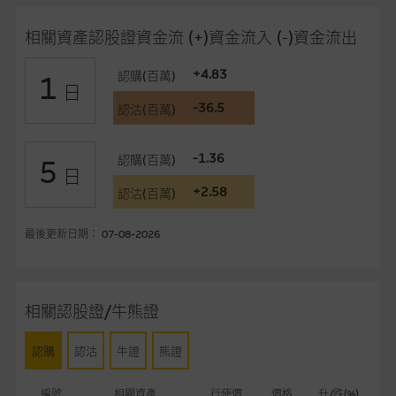
在法律最大許可的情況下，麥格理集團及其任何相關公司或其董
相關資產認股證資金流 (+)資金流入 (-)資金流出
事、高層職員、僱員或代理人不作陳述，亦不保證網站內容，或
任何與本網站相連結的第三者網站，在任何用途方面均可靠、完
+4.83
認購(百萬)
1
整、合時及準確，對任何因任何形式(包括疏忽)由於網站內容的
日
錯誤、失實、遺漏、或任何人士對網站內容的依賴而導致的損失
-36.5
認沽(百萬)
或損毀，亦一概不會承擔責任或債務。
-1.36
認購(百萬)
5
本使用條款的所有方面均受香港法例管限。
日
+2.58
認沽(百萬)
與結構性產品有關的風險
最後更新日期： 07-08-2026
結構性產品並無抵押品，如發行人無力償債或違約，投資者可能
無法收回部份或全部應收款項。結構性產品價格可升可跌。過往
表現並不反映未來表現。產品的第二市場可能有限而麥格理資本
股份有限公司可能是唯一報價方。閣下應閱讀載于
相關認股證/牛熊證
www.warrants.com.hk
之上市文件以瞭解結構性產品的詳情及
自行評估箇中風險。如有需要，請徵詢獨立之專業意見。牛熊證
認購
認沽
牛證
熊證
備有強制贖回機制可能被提早終止，届時(i) N類牛熊證投資者會
損失全部投資；而(ii)R類牛熊證之剩餘價值則可能為零。
編號
相關資產
行使價
價格
升/跌(%)