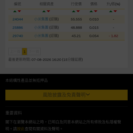
編號
相關資產
行使價
價格
升/跌(%)
網站連結
本網站或載有連接非由麥格理集團管理的網站的連結。此等連結
24044
小米集團
(
認購
)
55.555
0.010
-
純為方便閣下取得更多關於市場上相關產品及機構的資訊。麥格
25886
小米集團
(
認購
)
48.888
0.015
-
理集團對此等網站的內容及所介紹的產品或服務，均無任何操控
29740
小米集團
(
認購
)
43.21
0.054
- 1.82
權，因此對此等網站的內容及所介紹服務或產品是否準確或合
適，不作任何聲明。麥格理集團建議閣下自行向本網站述及或連
接的第三者查詢。此外，載有第三者網站的連結，不應視為該第
上一頁
1
下一頁
三者推介本網站。
最後更新時間:
07-08-2026 16:20 (15分鐘延遲)
本網站雖連接第三者管理的網站，但麥格理集團並非授權網站瀏
覽者複製此等網站的任何內容，因該等內容可能屬他人的知識產
本結構性產品並無抵押品
權。
此內容來自我們在所示日期時認為可靠之來源，且均以真誠提供。然
風險披露及免責聲明
而，Macquarie Capital Limited (CE No. AAC 534)(「 MCL 」)不作陳
經由本網站接觸到的軟件應用
述，亦不保證此內容在任何用途上均完整、可靠、準確、合時或適合，
部分可經本網站連結下載的軟件程式屬於第三者的產品。閣下使
亦不為資料的準確程度、完整性及合時性負上責任。
重要資料
用此等屬於第三者的軟件，須自負全責。此等軟件的使用，可能
本網址由香港證券及期貨事務監察委員會註冊交易商MCL提供。MCL為
受軟件持有人訂出的使用條款約束。
閣下在瀏覽本網站之時，已明白及同意本網站之所有條款及私隱權聲
本文所提及上市股份有關的Macquarie Bank Limited (ABN 46 008
明。請
按此
查閱有關資料及聲明。