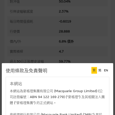
對沖值
50.04%
引伸波幅敏感度
2.37%
每日時間值損耗
-0.6019
行使價
28.888
價內/外
6.8% 價外
實際槓桿
4.7
過去30日正股歷史波幅
59.77%
使用條款及免責聲明
繁
简
EN
槓桿比率
9.3
溢價
17.47%
本網站
本網站為麥格理集團有限公司 (Macquarie Group Limited) (公
引伸波幅
50.35%
司註冊編號：ABN 94 122 169 279) (”麥格理”) 及其相關法人團
到期日(日-月-年)
04/01/2027
體 (”麥格理集團”) 的正式網站。
上市日(日-月-年)
02/07/2026
麥格理銀行有限公司 (Macquarie Bank Limited) ("MBL") 是於