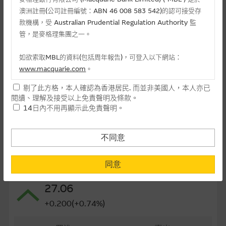
澳洲註冊(公司註冊編號：ABN 46 008 583 542)的認可接受存
最後交易日(日-月-年)
24/12/2026
款機構，受 Australian Prudential Regulation Authority 監
距離到期日
150日
管，是麥格理集團之一。
每手(份)
2,000
如欲索取MBL的資料(包括周年報告)，可登入以下網站：
www.macquarie.com
。
街貨量(百萬份)
0.00
剔了此方格，本人確認為香港居民. 而並非美國人，本人亦已
街貨百分比
0.00%
本網站所載資料會隨時更改，而不作另行通知，如閣下欲取麥格
閱讀、理解及接受以上免責聲明及條款。
理的資料，可直接聯絡本集團職員。
14日內不用再顯示此免責聲明。
最後更新日期： 07-08-2026 16:20
本網站所提供的內容和資料專為香港居民設計，並只提供香港市
民使用，並不提供或發售予美國人。本網站內容無意要約或唆使
不同意
閣下購買證券、基金單位或其他投資工具(不論在參考條款上或在
相關資產資料
其他地方)，但清楚表明上述意圖的個別段落則屬例外。
同意
1810 小米集團
提供網站內容的基準 – 使用時請考慮個人風險
27.06
網站內容來自我們在所示日期時認為可靠之來源，且均以真誠提
+0.200(+0.74%)
供。惟麥格理集團並無核實所有網站內容，故就閣下的目的而
言，網站內容可能未必完整或準確。麥格理集團不會，亦沒有義