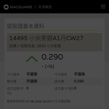
|
香港輪證
繁
簡
EN
認股證基本資料
14495 小米麥銀A1月CW27
認購
/ 相關資產: 1810 小米集團
主頁
0.290
認股證
- (-%)
牛熊證
不適用
不適用
今日最高
今日最低
不適用
0.290
開市價
收市價
選股攻略
0
0
成交金額
(千
成交量
(千股)
元)
中資股票專頁
最後更新時間: 07-08-2026 16:20 (十五分鐘延遲)