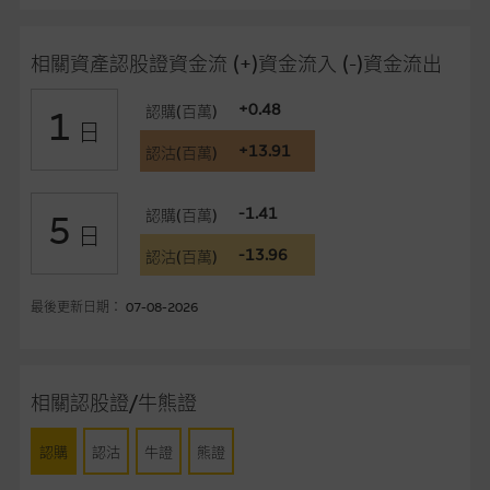
在法律最大許可的情況下，麥格理集團及其任何相關公司或其董
事、高層職員、僱員或代理人不作陳述，亦不保證網站內容，或
相關資產認股證資金流 (+)資金流入 (-)資金流出
任何與本網站相連結的第三者網站，在任何用途方面均可靠、完
整、合時及準確，對任何因任何形式(包括疏忽)由於網站內容的
+0.48
認購(百萬)
1
錯誤、失實、遺漏、或任何人士對網站內容的依賴而導致的損失
日
或損毀，亦一概不會承擔責任或債務。
+13.91
認沽(百萬)
本使用條款的所有方面均受香港法例管限。
-1.41
認購(百萬)
5
日
與結構性產品有關的風險
-13.96
認沽(百萬)
結構性產品並無抵押品，如發行人無力償債或違約，投資者可能
最後更新日期： 07-08-2026
無法收回部份或全部應收款項。結構性產品價格可升可跌。過往
表現並不反映未來表現。產品的第二市場可能有限而麥格理資本
股份有限公司可能是唯一報價方。閣下應閱讀載于
www.warrants.com.hk
之上市文件以瞭解結構性產品的詳情及
相關認股證/牛熊證
自行評估箇中風險。如有需要，請徵詢獨立之專業意見。牛熊證
備有強制贖回機制可能被提早終止，届時(i) N類牛熊證投資者會
認購
認沽
牛證
熊證
損失全部投資；而(ii)R類牛熊證之剩餘價值則可能為零。