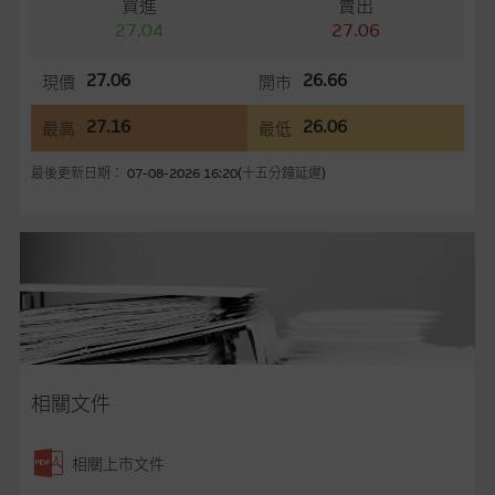
買進
賣出
務更新網站內容，或修正任何其後變為明顯失實之地方。網站內
27.04
27.06
容所載的意見、預測及其他資料可予更改或刪除，而毋須作出通
知。
27.06
26.66
現價
開市
任何指示價格報價、公開資料或分析是基於我們相信的假設及參
27.16
26.06
最高
最低
數而預備的，不構成我們提出的意見。所用假設及參數並非唯一
可以合理選擇到的，因此並不保證該類報價單、公開資料或分析
最後更新日期： 07-08-2026 16:20(十五分鐘延遲)
為準確、完整或合理。我們不作陳述，亦不保證任何所示的指示
表現或回報將來會實現。過去業績並不保證將來表現。網站內容
來自我們在所示日期時認為可靠之來源，且均以真誠提供，然
而，麥格理集團不作陳述，亦不保證網站內容在任何用途上均完
整、可靠、準確、合時或適合，亦不為資料的準確程度、完整性
及合時性負上責任，除非這是有關適用的的法律及/或法規所規
定。
網站內容不構成要約及徵求要約，或作為任何合約的根據，以購
相關文件
買或銷售任何證券、貸款或其他工具。網站內容由麥格理集團所
準備的資料編製而成，但不包括麥格理集團職員所知的資料。
產
相關上市文件
品的過去業績並不保證或預測將來表現。