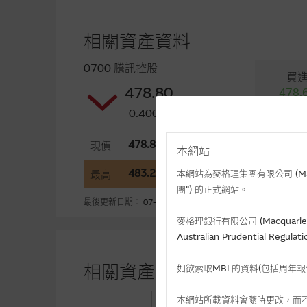
相關資產資料
0700 騰訊控股
買
478.80
478.
-0.400(-0.08%)
478.80
4
現價
開市
本網站
483.20
4
最高
本網站為麥格理集團有限公司 (Macqua
最低
團”) 的正式網站。
最後更新日期： 07-08-2026 16:20(十五分鐘延遲)
麥格理銀行有限公司 (Macquarie 
Australian Prudential Re
相關資產認股證資金流 (+)資
如欲索取MBL的資料(包括周年
本網站所載資料會隨時更改，而
+3.35
認購(百萬)