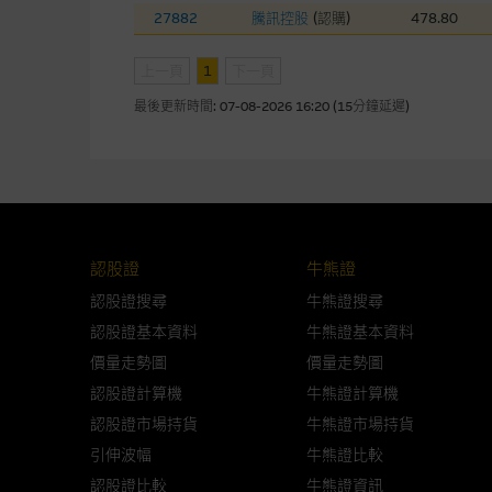
27882
騰訊控股
(
認購
)
478.80
網站內容的依賴而導致的損失或
上一頁
1
下一頁
本使用條款的所有方面均受香港
最後更新時間:
07-08-2026 16:20 (15分鐘延遲)
與結構性產品有關的風險
結構性產品並無抵押品，如發行
來表現。產品的第二市場可能有
性產品的詳情及自行評估箇中風險
損失全部投資；而(ii)R類牛熊
認股證
牛熊證
認股證搜尋
牛熊證搜尋
網站連結
認股證基本資料
牛熊證基本資料
價量走勢圖
價量走勢圖
本網站或載有連接非由麥格理集
認股證計算機
站的內容及所介紹的產品或服務
牛熊證計算機
議閣下自行向本網站述及或連接
認股證市場持貨
牛熊證市場持貨
引伸波幅
牛熊證比較
本網站雖連接第三者管理的網站
認股證比較
牛熊證資訊