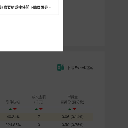
無意要約或唆使閣下購買證券、
閣下的目的而言，網站內容可能
所載的意見、預測及其他資料可
下載Excel檔案
及參數並非唯一可以合理選擇到
表現或回報將來會實現。過去業
作陳述，亦不保證網站內容在任
適用的的法律及/或法規所規定。
成交金額
街貨量
由麥格理集團所準備的資料編製
引伸波幅
(千元)
百萬份 (百分比)
40.24%
7
0.06 (0.14%)
證網站內容，或任何與本網站相
224.85%
0
0.30 (0.75%)
錯誤、失實、遺漏、或任何人士對