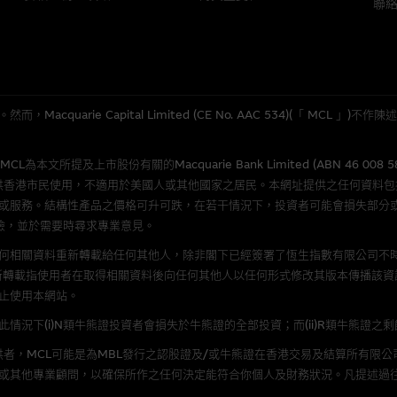
聯
應用
程式屬於第三者的產品。閣下使用此等屬於第三者的軟件，須自負全責。此等軟
quarie Capital Limited (CE No. AAC 534)(「 MC
理集團概不承擔經由本網站使用或下載任何軟件(不論是否屬於第三者)而引起的
證，特別是在法律容許的所有範圍內，概不負責經由本網站使用或下載任何軟件(
所提及上市股份有關的Macquarie Bank Limited (ABN 46 008 
損失(包括但不限於數據遺失、業務運作受干擾及盈利虧損)。
供香港市民使用，不適用於美國人或其他國家之居民。本網址提供之任何資料
或服務。結構性產品之價格可升可跌，在若干情況下，投資者可能會損失部分
險，並於需要時尋求專業意見。
文件
何相關資料重新轉載給任何其他人，除非閣下已經簽署了恆生指數有限公司不時
/或牛熊證而言，認股證及/或牛熊證之條款及條件以及發行商的財務與其他資
新轉載指使用者在取得相關資料後向任何其他人以任何形式修改其版本傳播該資
文版及中譯版見於本網站。
止使用本網站。
況下(i)N類牛熊證投資者會損失於牛熊證的全部投資；而(ii)R類牛熊證之
者，MCL可能是為MBL發行之認股證及/或牛熊證在香港交易及結算所有限
持有人或獲准使用者。除非瀏覽內容所需或為法律容許，閣下在獲得麥格理集團
或其他專業顧問，以確保所作之任何決定能符合你個人及財務狀況。凡提述過
發放或以任何其他形式傳遞本網站的內容。