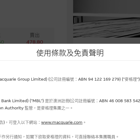
進
賣出
60
478.80
使用條款及免責聲明
相關文件
79.00
-
75.40
rie Group Limited) (公司註冊編號：ABN 94 122 169 279) (”麥
Bank Limited) ("MBL") 是於澳洲註冊(公司註冊編號：ABN 46 008 58
gulation Authority 監管，是麥格理集團之一。
金流入 (-)資金流出
報告)，可登入以下網站：
www.macquarie.com
。
不作另行通知，如閣下欲取麥格理的資料，可直接聯絡本集團職員。
-3.99
認購(百萬)