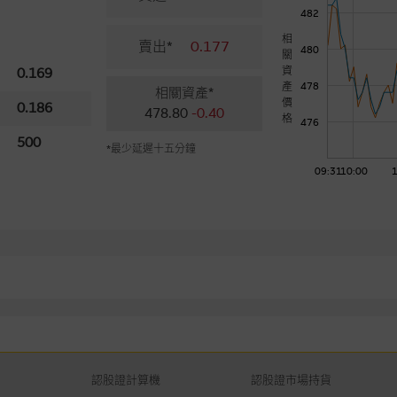
482
相
賣出*
0.177
480
關
資
0.169
產
478
相關資產*
價
0.186
478.80
-0.40
格
476
500
*最少延遲十五分鐘
09:31
10:00
認股證計算機
認股證市場持貨