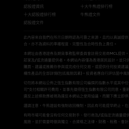
認股證資訊
十大牛熊證排行榜
經由本網站接觸到的軟件
十大認股證排行榜
牛熊證文件
認股證文件
部分可經本網站連結下載的軟件
出的使用條款約束。
此內容來自我們在所示日期時認為可靠之來源，且均以真誠提供。然而，Mac
在法律容許的所有範圍內，麥格
合，亦不為資料的準確程度、完整性及合時性負上責任。
不作任何聲明，也不提供任何保
本網址由香港證券及期貨事務監察委員會註冊交易商MCL提供。MCL為本文
病毒或任何其他後果所導致的任何
莊家及/或流通量提供者。本網站內容僅為香港居民設計，並只
購買、建議或推薦你參與或完成任何交易，或提供任何投資建議
構性產品的全部詳情(包括風險因素)。投資者應自行評估箇中風
基本上市文件及補充上市
切勿將本網站公佈之恆生指數有限公司編撰的指數水平或其中任
就有關MBL每次發行之認股證及
司”支付相關許可費用，並事先徵得恆生指數有限公司同意。重
補充上市文件內。該等文件之英
違反上述條款應被視為違反本網站之使用協議，而閣下應立即停
謹請注意，牛熊證設有強制收回機制，因此有可能提早終止，在此情
版權及商標
有時市場可能會沒有任何交易對手、發行商及/或指定流通量提供
麥格理集團為本網站內容的版權
風險，並於需要時徵詢獨立、合資格之法律、財務、稅務、會計
編、上載、連結、組幀、廣播、