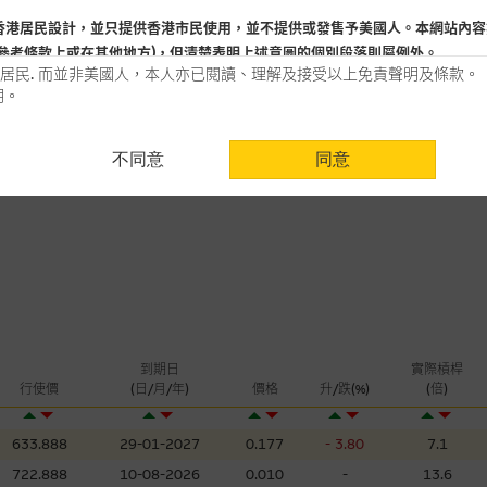
5
日
香港居民設計，並只提供香港市民使用，並不提供或發售予美國人。本網站內容
+10.06
認沽(百萬)
參考條款上或在其他地方)，但清楚表明上述意圖的個別段落則屬例外。
居民. 而並非美國人，本人亦已閱讀、理解及接受以上免責聲明及條款。
明。
用時請考慮個人風險
不同意
同意
認為可靠之來源，且均以真誠提供。惟麥格理集團並無核實所有網站內容，故就
會，亦沒有義務更新網站內容，或修正任何其後變為明顯失實之地方。網站內容
。
分析是基於我們相信的假設及參數而預備的，不構成我們提出的意見。所用假設
公開資料或分析為準確、完整或合理。我們不作陳述，亦不保證任何所示的指示
來自我們在所示日期時認為可靠之來源，且均以真誠提供，然而，麥格理集團不
合時或適合，亦不為資料的準確程度、完整性及合時性負上責任，除非這是有關
到期日
實際槓桿
，或作為任何合約的根據，以購買或銷售任何證券、貸款或其他工具。網站內容
行使價
(日/月/年)
價格
升/跌(%)
(倍)
所知的資料。
產品的過去業績並不保證或預測將來表現。
633.888
29-01-2027
0.177
- 3.80
7.1
理集團及其任何相關公司或其董事、高層職員、僱員或代理人不作陳述，亦不保
722.888
10-08-2026
0.010
-
13.6
方面均可靠、完整、合時及準確，對任何因任何形式(包括疏忽)由於網站內容的