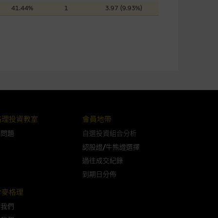
41.44%
1
3.97 (9.93%)
可升可跌。過往表現並不反映未
ts.com.hk
之上市文件以瞭解結構
届時(i) N類牛熊證投資者會
格理投資教室
會員地帶
問問題
自選投資組合分析
認股證/牛熊證選擇
過往成交紀錄
構的資訊。麥格理集團對此等網
，不作任何聲明。麥格理集團建
到期日分佈
於麥格理
於我們
屬他人的知識產權。