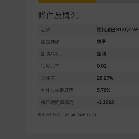
條件及概況
名稱
騰訊法巴G12月CW2
股證種類
標準
認購/認沽
認購
換股比率
0.01
對沖值
28.27%
引伸波幅敏感度
5.76%
每日時間值損耗
-1.1292
最後更新日期： 07-08-2026 16:20