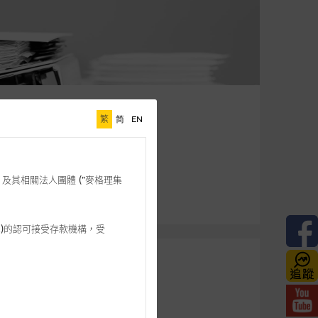
繁
简
EN
格理”) 及其相關法人團體 (”麥格理集
3 542)的認可接受存款機構，受