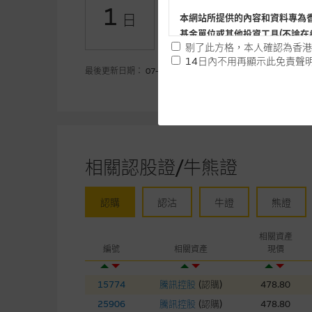
1
日
本網站所提供的內容和資料專為
-6.56
認沽(百萬)
基金單位或其他投資工具(不論在
剔了此方格，本人確認為香港
14日內不用再顯示此免責聲
最後更新日期： 07-08-2026
提供網站內容的基準 – 使
網站內容來自我們在所示日期時
未必完整或準確。麥格理集團不
予更改或刪除，而毋須作出通知
相關認股證/牛熊證
任何指示價格報價、公開資料或
的，因此並不保證該類報價單、
績並不保證將來表現。網站內容
認購
認沽
牛證
熊證
何用途上均完整、可靠、準確、
相關資產
網站內容不構成要約及徵求要約
編號
相關資產
現價
而成，但不包括麥格理集團職員
15774
騰訊控股
(
認購
)
478.80
在法律最大許可的情況下，麥格
25906
騰訊控股
(
認購
)
478.80
連結的第三者網站，在任何用途