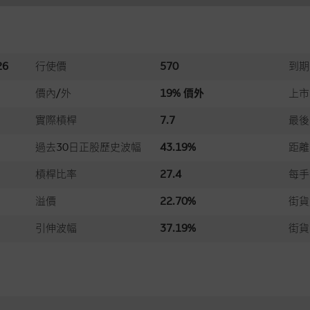
6
行使價
570
到期
價內/外
19% 價外
上市
實際槓桿
7.7
最後
過去30日正股歷史波幅
43.19%
距離
槓桿比率
27.4
每手
溢價
22.70%
街貨
引伸波幅
37.19%
街貨