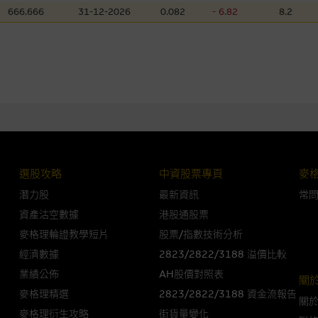
666.666
31-12-2026
0.082
- 6.82
8.2
損毀，亦一概不會承擔責任或債務。
法例管限。
人無力償債或違約，投資者可能無法收回部份或全部應收款項。結構性產品價格
限而麥格理資本股份有限公司可能是唯一報價方。閣下應閱讀載于
www.warran
。如有需要，請徵詢獨立之專業意見。牛熊證備有強制贖回機制可能被提早終止，
證之剩餘價值則可能為零。
選股攻略
中資股票專頁
麥
潛力股
最新資訊
常
資產沽空數據
港股通股票
麥格理輪證教學短片
股票/指數技術分析
團管理的網站的連結。此等連結純為方便閣下取得更多關於市場上相關產品及機
，均無任何操控權，因此對此等網站的內容及所介紹服務或產品是否準確或合適
經濟數據
2823/2822/3188 溢價比較
的第三者查詢。此外，載有第三者網站的連結，不應視為該第三者推介本網站。
業績公佈
AH股價對照表
關
麥格理精選
2823/2822/3188 資金流報告
關
，但麥格理集團並非授權網站瀏覽者複製此等網站的任何內容，因該等內容可能
麥格理衍生攻略
街貨量變化