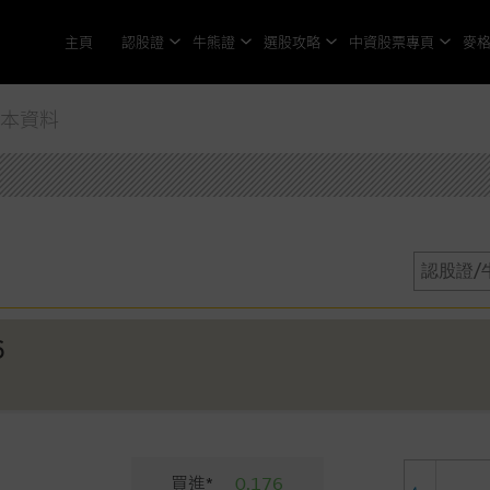
主頁
認股證
牛熊證
選股攻略
中資股票專頁
麥
基本資料
6
買進*
0.176