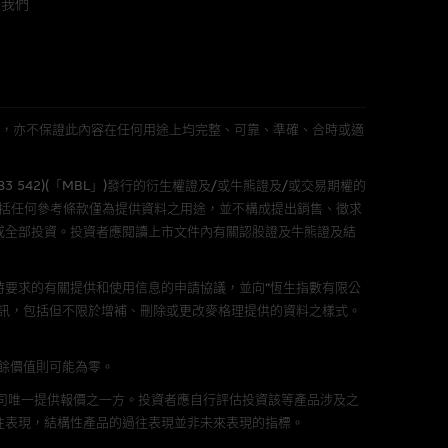
絡我們
件的使用，可能受軟件持有人訂
L 」)不作陳述，亦不保證此內容在任何用途上均完整、可靠、準確、合時或適
責任。麥格理集團並且對此等軟件
不論是否屬於第三者)而出現電腦
583 542)(「MBL」)發行的衍生權證及/或牛熊證及/或交易期權的
包括任何參考條款僅為提供資料之用途，並不構成提出銷售、徵求
或全部投資。投資者應閱讀上市文件內有關認股證及牛熊證及結
要求的有關提供和使用信息的申請協議，並向“恆生指數有限公
料已載列於基本上市文件及相關之
訊，包括但不限於增補、刪除或更改麥格理提供的資料之樣式。
剩餘價值則可能為零。
公司唯一提供報價之一方。投資者應自行評估投資該等產品涉及之
的書面同意前，不可複製、改
往表現，結構性產品的過往表現並非未來表現的指標。