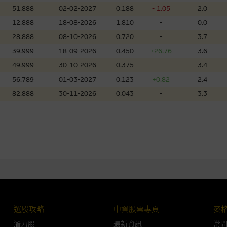
所知的資料。
產品的過去業績並不保證或預測將來表現。
51.888
02-02-2027
0.188
- 1.05
2.0
12.888
18-08-2026
1.810
-
0.0
理集團及其任何相關公司或其董事、高層職員、僱員或代理人不作陳述，亦不保
28.888
08-10-2026
0.720
-
3.7
方面均可靠、完整、合時及準確，對任何因任何形式(包括疏忽)由於網站內容的
39.999
18-09-2026
0.450
+26.76
3.6
損毀，亦一概不會承擔責任或債務。
49.999
30-10-2026
0.375
-
3.4
法例管限。
56.789
01-03-2027
0.123
+0.82
2.4
82.888
30-11-2026
0.043
-
3.3
人無力償債或違約，投資者可能無法收回部份或全部應收款項。結構性產品價格
限而麥格理資本股份有限公司可能是唯一報價方。閣下應閱讀載于
www.warran
。如有需要，請徵詢獨立之專業意見。牛熊證備有強制贖回機制可能被提早終止，
證之剩餘價值則可能為零。
選股攻略
中資股票專頁
麥
團管理的網站的連結。此等連結純為方便閣下取得更多關於市場上相關產品及機
，均無任何操控權，因此對此等網站的內容及所介紹服務或產品是否準確或合適
潛力股
最新資訊
常