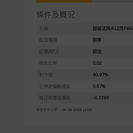
條件及概況
名稱
建板法興A12月PW2
股證種類
標準
認購/認沽
認沽
換股比率
0.02
對沖值
40.97%
引伸波幅敏感度
0.67%
每日時間值損耗
-0.3789
最後更新日期： 06-08-2026 12:05