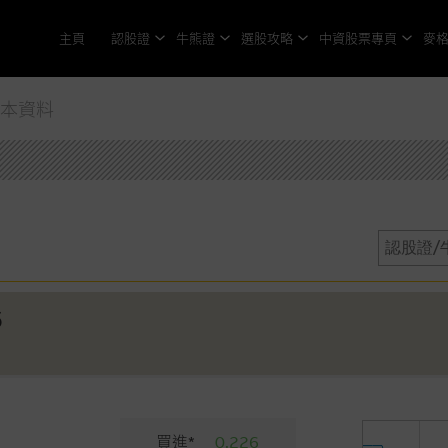
主頁
認股證
牛熊證
選股攻略
中資股票專頁
麥
基本資料
6
買進*
0.226