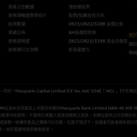
的第三者查詢。此外，載有第三者網站的連結，不應視為該第三者推介本網站。
資產沽空數據
港股通股票
麥格理輪證教學短片
股票/指數技術分析
，但麥格理集團並非授權網站瀏覽者複製此等網站的任何內容，因該等內容可能
經濟數據
2823/2822/3188 溢價比較
業績公佈
AH股價對照表
關
應用
麥格理精選
2823/2822/3188 資金流報告
關
程式屬於第三者的產品。閣下使用此等屬於第三者的軟件，須自負全責。此等軟
麥格理衍生攻略
街貨量變化
聯
理集團概不承擔經由本網站使用或下載任何軟件(不論是否屬於第三者)而引起的
證，特別是在法律容許的所有範圍內，概不負責經由本網站使用或下載任何軟件(
損失(包括但不限於數據遺失、業務運作受干擾及盈利虧損)。
quarie Capital Limited (CE No. AAC 534)(「 MC
文件
所提及上市股份有關的Macquarie Bank Limited (ABN 46 008 
/或牛熊證而言，認股證及/或牛熊證之條款及條件以及發行商的財務與其他資
供香港市民使用，不適用於美國人或其他國家之居民。本網址提供之任何資料
文版及中譯版見於本網站。
或服務。結構性產品之價格可升可跌，在若干情況下，投資者可能會損失部分
險，並於需要時尋求專業意見。