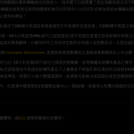
何相關資料重新轉載給任何其他人，除非閣下已經簽署了恆生指數有限公司不時
新轉載指使用者在取得相關資料後向任何其他人以任何形式修改其版本傳播該資
持有人或獲准使用者。除非瀏覽內容所需或為法律容許，閣下在獲得麥格理集團
止使用本網站。
發放或以任何其他形式傳遞本網站的內容。
況下(i)N類牛熊證投資者會損失於牛熊證的全部投資；而(ii)R類牛熊證之
括但不限於Holey Dollar標記)均為麥格理集團的商標。
者，MCL可能是為MBL發行之認股證及/或牛熊證在香港交易及結算所有限
或其他專業顧問，以確保所作之任何決定能符合你個人及財務狀況。凡提述過
網頁
Company Disclosures
,查閱與麥格理集團有企業融資業務關係的上市法團
《銀行法》(澳大利亞聯邦)下認可之接受存款機構。該等機構及結構性產品之責任
e Capital Limited) (CE No. AAC534) (“MCL”)為本網站提及上
L在認股證及牛熊證及結構性產品下之義務並不相當於其在澳洲司法區就1959
量提供者。MCL及其相關公司或與以上實體有關的人士，可能就網站內容提及
並無抵押品。如發行人無力償債或違約，投資者可能無法收回部份或全部應收款
、貸款或其他工具，或相關衍生金融工具持有長倉或短倉。MCL可購買、銷售
生工具有關的交易，及/或為網站內容所提及的發行人提供投資、信貸或其他服務
內，在香港中環港景街1號國際金融中心一期22樓，依要求以免費印刷版形式向
本網站刊載後一直沒有更新，任何由MCL公布的利益可能不能反映現況。
權聲明。請
按此
查閱有關資料及聲明。