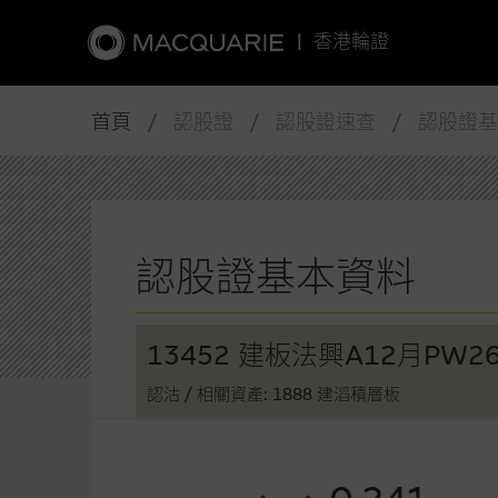
|
香港輪證
首頁
/ 認股證 / 認股證速查 / 認股證
認股證基本資料
13452 建板法興A12月PW2
認沽
/ 相關資產: 1888 建滔積層板