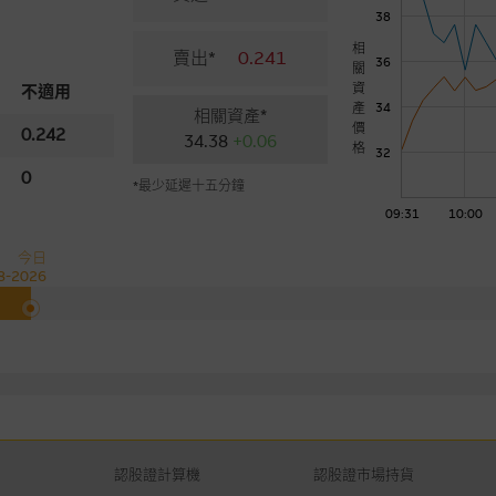
38
相
賣出*
0.241
36
關
資
不適用
產
34
相關資產*
價
0.242
34.38
+0.06
格
32
0
*最少延遲十五分鐘
09:31
10:00
今日
8-2026
認股證計算機
認股證市場持貨