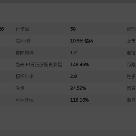
6
行使價
38
到期
價內/外
10.5% 價內
上市
實際槓桿
1.2
最後
過去30日正股歷史波幅
148.46%
距離
槓桿比率
2.9
每手
溢價
24.52%
街貨
引伸波幅
118.16%
街貨