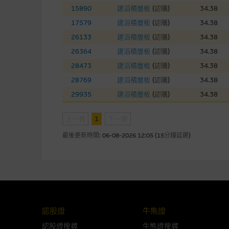
而成，但不包括麥格理集團職員
15890
建滔積層板
(
認購
)
34.38
17579
建滔積層板
(
認購
)
34.38
在法律最大許可的情況下，麥格
26133
建滔積層板
(
認購
)
34.38
連結的第三者網站，在任何用途
26364
建滔積層板
(
認購
)
34.38
網站內容的依賴而導致的損失或
28473
建滔積層板
(
認購
)
34.38
本使用條款的所有方面均受香港
28769
建滔積層板
(
認購
)
34.38
29935
建滔積層板
(
認購
)
34.38
與結構性產品有關的風險
上一頁
1
下一頁
結構性產品並無抵押品，如發行
最後更新時間:
06-08-2026 12:05 (15分鐘延遲)
來表現。產品的第二市場可能有
性產品的詳情及自行評估箇中風險
損失全部投資；而(ii)R類牛熊
網站連結
認股證
牛熊證
本網站或載有連接非由麥格理集
認股證搜尋
站的內容及所介紹的產品或服務
牛熊證搜尋