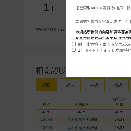
1
日
如欲索取MBL的資料(包括周年
+4.21
認沽(百萬)
本網站所載資料會隨時更改，而
最後更新日期： 05-08-2026
本網站所提供的內容和資料專為
基金單位或其他投資工具(不論在
剔了此方格，本人確認為香港
14日內不用再顯示此免責聲
提供網站內容的基準 – 使
網站內容來自我們在所示日期時
相關認股證/牛熊證
未必完整或準確。麥格理集團不
予更改或刪除，而毋須作出通知
認購
認沽
牛證
熊證
任何指示價格報價、公開資料或
相關資產
的，因此並不保證該類報價單、
編號
相關資產
現價
績並不保證將來表現。網站內容
何用途上均完整、可靠、準確、
13544
建滔積層板
(
認購
)
34.38
13929
建滔積層板
(
認購
)
34.38
網站內容不構成要約及徵求要約