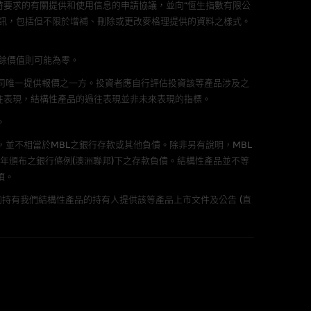
要求的有關提供和使用信息的申請協議，並向“恆生指數有限公
訊，包括但不限於增補、刪除或更改麥格理提供的資料之樣式。
的書面同意前，不可複製、改
剩餘價值則可能為零。
公司唯一提供報價之一方。投資者應自行評估投資該等產品涉及之
往表現，結構性產品的過往表現並非未來表現的指標。
。
，並不相當於MBL之銀行存款或其他負債。除非另有說明，MBL
市股份有關的MBL發行的認股證及/或牛熊證
年頒布之銀行條例(澳洲聯邦)下之存款負債。結構性產品並不等
的證券、貸款或其他工具，或網站
項。
、做莊家或參與其他與該類發行人
。MCL有權為該等服務徵收或已
持有我們結構性產品的持有人提供該等產品上市文件及公告 (直