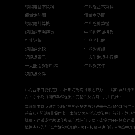
議閣下自行向本網站述及或連接
認股證基本資料
牛熊證基本資料
價量走勢圖
價量走勢圖
本網站雖連接第三者管理的網站
認股證計算機
牛熊證計算機
認股證市場持貨
牛熊證市場持貨
經由本網站接觸到的軟件
引伸波幅
牛熊證比較
認股證比較
部分可經本網站連結下載的軟件
牛熊證資訊
出的使用條款約束。
認股證資訊
十大牛熊證排行榜
十大認股證排行榜
牛熊證文件
在法律容許的所有範圍內，麥格
認股證文件
不作任何聲明，也不提供任何保
病毒或任何其他後果所導致的任何
此內容來自我們在所示日期時認為可靠之來源，且均以真誠提供。然而，Mac
合，亦不為資料的準確程度、完整性及合時性負上責任。
基本上市文件及補充上市
本網址由香港證券及期貨事務監察委員會註冊交易商MCL提供。MCL為本文
就有關MBL每次發行之認股證及
莊家及/或流通量提供者。本網站內容僅為香港居民設計，並只
補充上市文件內。該等文件之英
購買、建議或推薦你參與或完成任何交易，或提供任何投資建議
構性產品的全部詳情(包括風險因素)。投資者應自行評估箇中風