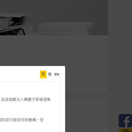
繁
简
EN
格理”) 及其相關法人團體 (”麥格理集
3 542)的認可接受存款機構，受