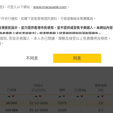
5
日
報告)，可登入以下網站：
www.macquarie.com
。
-1.66
認沽(百萬)
不作另行通知，如閣下欲取麥格理的資料，可直接聯絡本集團職員。
香港居民設計，並只提供香港市民使用，並不提供或發售予美國人。本網站內容
參考條款上或在其他地方)，但清楚表明上述意圖的個別段落則屬例外。
居民. 而並非美國人，本人亦已閱讀、理解及接受以上免責聲明及條款。
明。
用時請考慮個人風險
不同意
同意
認為可靠之來源，且均以真誠提供。惟麥格理集團並無核實所有網站內容，故就
會，亦沒有義務更新網站內容，或修正任何其後變為明顯失實之地方。網站內容
。
分析是基於我們相信的假設及參數而預備的，不構成我們提出的意見。所用假設
到期日
實際槓桿
公開資料或分析為準確、完整或合理。我們不作陳述，亦不保證任何所示的指示
行使價
(日/月/年)
價格
升/跌(%)
(倍)
來自我們在所示日期時認為可靠之來源，且均以真誠提供，然而，麥格理集團不
合時或適合，亦不為資料的準確程度、完整性及合時性負上責任，除非這是有關
88.888
31-12-2026
0.079
-
2.6
168.888
31-12-2026
0.020
-
2.7
，或作為任何合約的根據，以購買或銷售任何證券、貸款或其他工具。網站內容