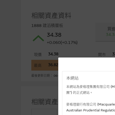
相關資產資料
1888 建滔積層板
買
34.38
34.3
+0.060(+0.17%)
34.38
3
現價
開市
36.82
3
最高
最低
最後更新日期： 06-08-2026 12:05(十五分鐘延遲)
本網站
本網站為麥格理集團有限公司 (Macqua
團”) 的正式網站。
相關資產認股證資金流 (+)資
麥格理銀行有限公司 (Macquarie 
Australian Prudential Re
+0.97
認購(百萬)