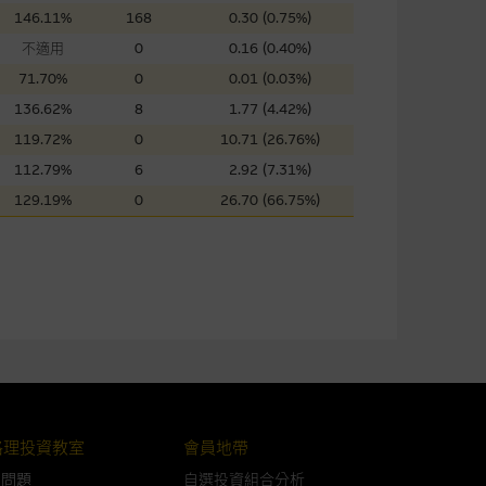
146.11%
168
0.30 (0.75%)
不適用
0
0.16 (0.40%)
證網站內容，或任何與本網站相
71.70%
0
0.01 (0.03%)
錯誤、失實、遺漏、或任何人士對
136.62%
8
1.77 (4.42%)
119.72%
0
10.71 (26.76%)
112.79%
6
2.92 (7.31%)
129.19%
0
26.70 (66.75%)
可升可跌。過往表現並不反映未
ts.com.hk
之上市文件以瞭解結構
届時(i) N類牛熊證投資者會
格理投資教室
會員地帶
構的資訊。麥格理集團對此等網
，不作任何聲明。麥格理集團建
問問題
自選投資組合分析