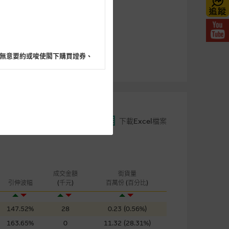
無意要約或唆使閣下購買證券、
閣下的目的而言，網站內容可能
下載Excel檔案
所載的意見、預測及其他資料可
及參數並非唯一可以合理選擇到
成交金額
街貨量
表現或回報將來會實現。過去業
引伸波幅
(千元)
百萬份 (百分比)
作陳述，亦不保證網站內容在任
適用的的法律及/或法規所規定。
147.52%
28
0.23 (0.56%)
163.65%
0
11.32 (28.31%)
由麥格理集團所準備的資料編製