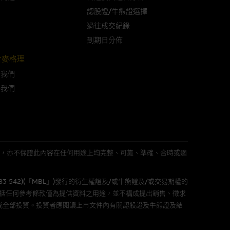
認股證/牛熊證選擇
過往成交紀錄
屬他人的知識產權。
到期日分佈
於麥格理
於我們
件的使用，可能受軟件持有人訂
絡我們
責任。麥格理集團並且對此等軟件
不論是否屬於第三者)而出現電腦
L 」)不作陳述，亦不保證此內容在任何用途上均完整、可靠、準確、合時或適
583 542)(「MBL」)發行的衍生權證及/或牛熊證及/或交易期權的
料已載列於基本上市文件及相關之
包括任何參考條款僅為提供資料之用途，並不構成提出銷售、徵求
或全部投資。投資者應閱讀上市文件內有關認股證及牛熊證及結