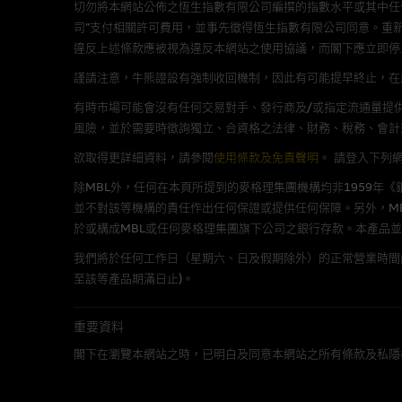
切勿將本網站公佈之恆生指數有限公司編撰的指數水平或其中任
版權及商標
司”支付相關許可費用，並事先徵得恆生指數有限公司同意。重
麥格理集團為本網站內容的版權
違反上述條款應被視為違反本網站之使用協議，而閣下應立即停
編、上載、連結、組幀、廣播、
謹請注意，牛熊證設有強制收回機制，因此有可能提早終止，在此情
「麥格理」此名稱及所有相關商標(包
有時市場可能會沒有任何交易對手、發行商及/或指定流通量提供
風險，並於需要時徵詢獨立、合資格之法律、財務、稅務、會計
欲取得更詳細資料，請參閱
使用條款及免責聲明
。
請登入下列
公開利益
除MBL外，任何在本頁所提到的麥格理集團機構均非1959年
麥格理資本股份有限公司 (Macquari
並不對該等機構的責任作出任何保證或提供任何保障。另外，MB
及/或交易期權的莊家及/或流通
於或構成MBL或任何麥格理集團旗下公司之銀行存款。本產品
內容提及的發行商所發行的證券
的證券、貸款或工具，或相關衍
我們將於任何工作日（星期六、日及假期除外）的正常營業時間
徵收費用。
至該等產品期滿日止)。
由於本網站的個別內容可能自在
重要資料
閣下在瀏覽本網站之時，已明白及同意本網站之所有條款及私隱
個人私隱