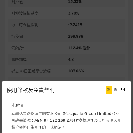
對沖值
15.33%
引伸波幅敏感度
3.70%
每日時間值損耗
-2.2415
行使價
299.888
價內/外
112.4% 價外
實際槓桿
4.2
過去30日正股歷史波幅
103.86%
槓桿比率
27.7
使用條款及免責聲明
繁
简
EN
溢價
116.00%
本網站
引伸波幅
99.79%
本網站為麥格理集團有限公司 (Macquarie Group Limited) (公
到期日(日-月-年)
02/12/2026
司註冊編號：ABN 94 122 169 279) (”麥格理”) 及其相關法人團
體 (”麥格理集團”) 的正式網站。
上市日(日-月-年)
03/06/2026