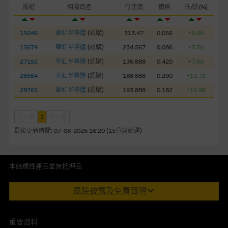
損失全部投資；而(ii)R類牛熊證之剩餘價值則可能為零。
編號
相關資產
行使價
價格
升/跌(%)
網站連結
15046
華虹半導體
(
認購
)
313.47
0.056
+5.66
本網站或載有連接非由麥格理集團管理的網站的連結。此等連結
15679
華虹半導體
(
認購
)
234.567
0.086
+7.50
純為方便閣下取得更多關於市場上相關產品及機構的資訊。麥格
27192
華虹半導體
(
認購
)
136.888
0.420
+7.69
理集團對此等網站的內容及所介紹的產品或服務，均無任何操控
28564
華虹半導體
(
認購
)
188.888
0.290
+13.72
權，因此對此等網站的內容及所介紹服務或產品是否準確或合
適，不作任何聲明。麥格理集團建議閣下自行向本網站述及或連
28765
華虹半導體
(
認購
)
193.888
0.182
+10.98
接的第三者查詢。此外，載有第三者網站的連結，不應視為該第
三者推介本網站。
上一頁
1
下一頁
最後更新時間:
07-08-2026 16:20 (15分鐘延遲)
本網站雖連接第三者管理的網站，但麥格理集團並非授權網站瀏
覽者複製此等網站的任何內容，因該等內容可能屬他人的知識產
權。
本結構性產品並無抵押品
此內容來自我們在所示日期時認為可靠之來源，且均以真誠提供。然
經由本網站接觸到的軟件應用
風險披露及免責聲明
而，Macquarie Capital Limited (CE No. AAC 534)(「 MCL 」)不作陳
部分可經本網站連結下載的軟件程式屬於第三者的產品。閣下使
述，亦不保證此內容在任何用途上均完整、可靠、準確、合時或適合，
用此等屬於第三者的軟件，須自負全責。此等軟件的使用，可能
亦不為資料的準確程度、完整性及合時性負上責任。
重要資料
受軟件持有人訂出的使用條款約束。