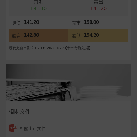
買進
賣出
言，網站內容可能未必完整或準確。麥格理集團不會，亦沒有義
141.10
141.20
務更新網站內容，或修正任何其後變為明顯失實之地方。網站內
容所載的意見、預測及其他資料可予更改或刪除，而毋須作出通
141.20
138.00
現價
開市
知。
142.80
134.20
最高
最低
任何指示價格報價、公開資料或分析是基於我們相信的假設及參
數而預備的，不構成我們提出的意見。所用假設及參數並非唯一
最後更新日期： 07-08-2026 16:20(十五分鐘延遲)
可以合理選擇到的，因此並不保證該類報價單、公開資料或分析
為準確、完整或合理。我們不作陳述，亦不保證任何所示的指示
表現或回報將來會實現。過去業績並不保證將來表現。網站內容
來自我們在所示日期時認為可靠之來源，且均以真誠提供，然
而，麥格理集團不作陳述，亦不保證網站內容在任何用途上均完
整、可靠、準確、合時或適合，亦不為資料的準確程度、完整性
及合時性負上責任，除非這是有關適用的的法律及/或法規所規
定。
相關文件
網站內容不構成要約及徵求要約，或作為任何合約的根據，以購
買或銷售任何證券、貸款或其他工具。網站內容由麥格理集團所
相關上市文件
準備的資料編製而成，但不包括麥格理集團職員所知的資料。
產