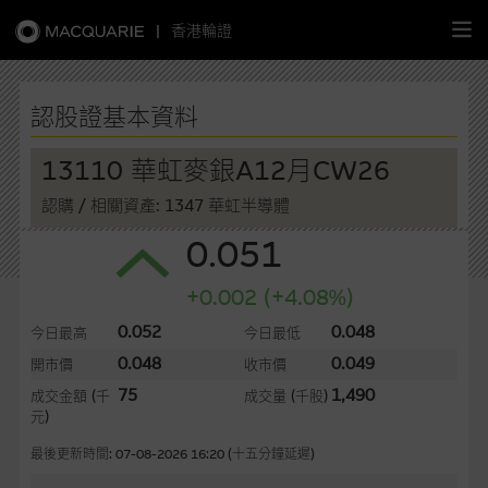
|
香港輪證
繁
簡
EN
認股證基本資料
13110 華虹麥銀A12月CW26
認購
/ 相關資產: 1347 華虹半導體
主頁
0.051
認股證
+0.002 (+4.08%)
牛熊證
0.052
0.048
今日最高
今日最低
0.048
0.049
開市價
收市價
選股攻略
75
1,490
成交金額
(千
成交量
(千股)
元)
中資股票專頁
最後更新時間: 07-08-2026 16:20 (十五分鐘延遲)