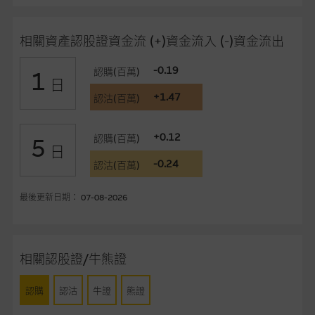
品的過去業績並不保證或預測將來表現。
在法律最大許可的情況下，麥格理集團及其任何相關公司或其董
相關資產認股證資金流 (+)資金流入 (-)資金流出
事、高層職員、僱員或代理人不作陳述，亦不保證網站內容，或
任何與本網站相連結的第三者網站，在任何用途方面均可靠、完
-0.19
認購(百萬)
1
日
整、合時及準確，對任何因任何形式(包括疏忽)由於網站內容的
+1.47
認沽(百萬)
錯誤、失實、遺漏、或任何人士對網站內容的依賴而導致的損失
或損毀，亦一概不會承擔責任或債務。
+0.12
認購(百萬)
5
日
本使用條款的所有方面均受香港法例管限。
-0.24
認沽(百萬)
與結構性產品有關的風險
最後更新日期： 07-08-2026
結構性產品並無抵押品，如發行人無力償債或違約，投資者可能
無法收回部份或全部應收款項。結構性產品價格可升可跌。過往
表現並不反映未來表現。產品的第二市場可能有限而麥格理資本
股份有限公司可能是唯一報價方。閣下應閱讀載于
相關認股證/牛熊證
www.warrants.com.hk
之上市文件以瞭解結構性產品的詳情及
自行評估箇中風險。如有需要，請徵詢獨立之專業意見。牛熊證
認購
認沽
牛證
熊證
備有強制贖回機制可能被提早終止，届時(i) N類牛熊證投資者會