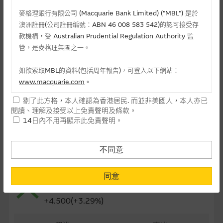
最後交易日(日-月-年)
26/11/2026
麥格理銀行有限公司 (Macquarie Bank Limited) ("MBL") 是於
澳洲註冊(公司註冊編號：ABN 46 008 583 542)的認可接受存
距離到期日
117日
款機構，受 Australian Prudential Regulation Authority 監
管，是麥格理集團之一。
每手(份)
10,000
如欲索取MBL的資料(包括周年報告)，可登入以下網站：
街貨量(百萬份)
7.46
www.macquarie.com
。
街貨百分比
18.65%
剔了此方格，本人確認為香港居民. 而並非美國人，本人亦已
本網站所載資料會隨時更改，而不作另行通知，如閣下欲取麥格
閱讀、理解及接受以上免責聲明及條款。
最後更新日期： 07-08-2026 16:20
理的資料，可直接聯絡本集團職員。
14日內不用再顯示此免責聲明。
本網站所提供的內容和資料專為香港居民設計，並只提供香港市
民使用，並不提供或發售予美國人。本網站內容無意要約或唆使
不同意
相關資產資料
閣下購買證券、基金單位或其他投資工具(不論在參考條款上或在
其他地方)，但清楚表明上述意圖的個別段落則屬例外。
1347 華虹半導體
同意
141.20
提供網站內容的基準 – 使用時請考慮個人風險
+4.500(+3.29%)
網站內容來自我們在所示日期時認為可靠之來源，且均以真誠提
供。惟麥格理集團並無核實所有網站內容，故就閣下的目的而