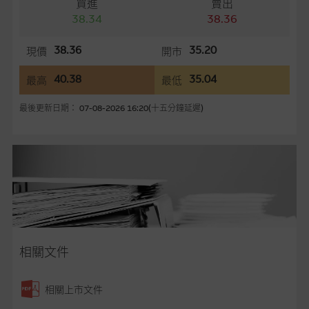
買進
賣出
網站內容來自我們在所示日期時認為可靠之來源，且均以真誠提
38.34
38.36
供。惟麥格理集團並無核實所有網站內容，故就閣下的目的而
言，網站內容可能未必完整或準確。麥格理集團不會，亦沒有義
38.36
35.20
現價
開市
務更新網站內容，或修正任何其後變為明顯失實之地方。網站內
40.38
35.04
最高
最低
容所載的意見、預測及其他資料可予更改或刪除，而毋須作出通
知。
最後更新日期： 07-08-2026 16:20(十五分鐘延遲)
任何指示價格報價、公開資料或分析是基於我們相信的假設及參
數而預備的，不構成我們提出的意見。所用假設及參數並非唯一
可以合理選擇到的，因此並不保證該類報價單、公開資料或分析
為準確、完整或合理。我們不作陳述，亦不保證任何所示的指示
表現或回報將來會實現。過去業績並不保證將來表現。網站內容
來自我們在所示日期時認為可靠之來源，且均以真誠提供，然
而，麥格理集團不作陳述，亦不保證網站內容在任何用途上均完
整、可靠、準確、合時或適合，亦不為資料的準確程度、完整性
相關文件
及合時性負上責任，除非這是有關適用的的法律及/或法規所規
定。
相關上市文件
網站內容不構成要約及徵求要約，或作為任何合約的根據，以購