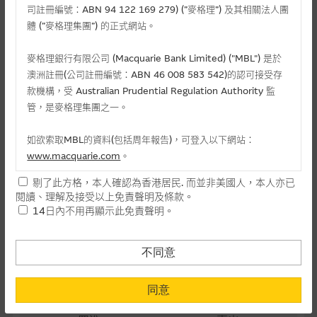
司註冊編號：ABN 94 122 169 279) (”麥格理”) 及其相關法人團
最後交易日(日-月-年)
25/11/2026
體 (”麥格理集團”) 的正式網站。
距離到期日
116日
麥格理銀行有限公司 (Macquarie Bank Limited) ("MBL") 是於
每手(份)
5,000
澳洲註冊(公司註冊編號：ABN 46 008 583 542)的認可接受存
款機構，受 Australian Prudential Regulation Authority 監
街貨量(百萬份)
0.00
管，是麥格理集團之一。
街貨百分比
0.00%
如欲索取MBL的資料(包括周年報告)，可登入以下網站：
www.macquarie.com
。
最後更新日期： 07-08-2026 16:20
剔了此方格，本人確認為香港居民. 而並非美國人，本人亦已
本網站所載資料會隨時更改，而不作另行通知，如閣下欲取麥格
閱讀、理解及接受以上免責聲明及條款。
理的資料，可直接聯絡本集團職員。
14日內不用再顯示此免責聲明。
相關資產資料
本網站所提供的內容和資料專為香港居民設計，並只提供香港市
1888 建滔積層板
民使用，並不提供或發售予美國人。本網站內容無意要約或唆使
不同意
38.36
閣下購買證券、基金單位或其他投資工具(不論在參考條款上或在
其他地方)，但清楚表明上述意圖的個別段落則屬例外。
+3.460(+9.91%)
同意
提供網站內容的基準 – 使用時請考慮個人風險