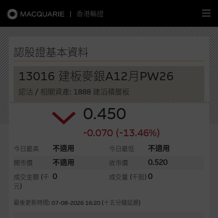
|
香港輪證
繁
簡
EN
認股證基本資料
13016 建板麥銀A12月PW26
認沽
/ 相關資產: 1888 建滔積層板
主頁
0.450
認股證
-0.070 (-13.46%)
牛熊證
不適用
不適用
今日最高
今日最低
不適用
0.520
開市價
收市價
選股攻略
0
0
成交金額
(千
成交量
(千股)
元)
中資股票專頁
最後更新時間: 07-08-2026 16:20 (十五分鐘延遲)