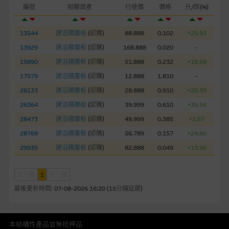
自行評估箇中風險。如有需要，請徵詢獨立之專業意見。牛熊證
編號
相關資產
行使價
價格
升/跌(%)
備有強制贖回機制可能被提早終止，届時(i) N類牛熊證投資者會
損失全部投資；而(ii)R類牛熊證之剩餘價值則可能為零。
13544
建滔積層板
(
認購
)
88.888
0.102
+25.93
13929
建滔積層板
(
認購
)
168.888
0.020
-
網站連結
15890
建滔積層板
(
認購
)
51.888
0.232
+19.59
本網站或載有連接非由麥格理集團管理的網站的連結。此等連結
17579
建滔積層板
(
認購
)
12.888
1.810
-
純為方便閣下取得更多關於市場上相關產品及機構的資訊。麥格
26133
建滔積層板
(
認購
)
28.888
0.910
+26.39
理集團對此等網站的內容及所介紹的產品或服務，均無任何操控
26364
建滔積層板
(
認購
)
39.999
0.610
+35.56
權，因此對此等網站的內容及所介紹服務或產品是否準確或合
適，不作任何聲明。麥格理集團建議閣下自行向本網站述及或連
28473
建滔積層板
(
認購
)
49.999
0.385
+2.67
接的第三者查詢。此外，載有第三者網站的連結，不應視為該第
28769
建滔積層板
(
認購
)
56.789
0.157
+24.60
三者推介本網站。
29935
建滔積層板
(
認購
)
82.888
0.049
+13.95
本網站雖連接第三者管理的網站，但麥格理集團並非授權網站瀏
上一頁
1
下一頁
覽者複製此等網站的任何內容，因該等內容可能屬他人的知識產
權。
最後更新時間:
07-08-2026 16:20 (15分鐘延遲)
經由本網站接觸到的軟件應用
本結構性產品並無抵押品
部分可經本網站連結下載的軟件程式屬於第三者的產品。閣下使