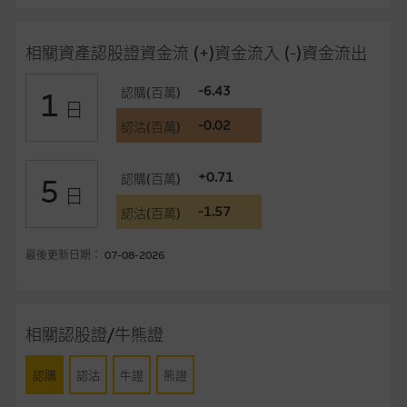
買或銷售任何證券、貸款或其他工具。網站內容由麥格理集團所
準備的資料編製而成，但不包括麥格理集團職員所知的資料。
產
相關資產認股證資金流 (+)資金流入 (-)資金流出
品的過去業績並不保證或預測將來表現。
-6.43
認購(百萬)
1
在法律最大許可的情況下，麥格理集團及其任何相關公司或其董
日
事、高層職員、僱員或代理人不作陳述，亦不保證網站內容，或
-0.02
認沽(百萬)
任何與本網站相連結的第三者網站，在任何用途方面均可靠、完
整、合時及準確，對任何因任何形式(包括疏忽)由於網站內容的
+0.71
認購(百萬)
5
錯誤、失實、遺漏、或任何人士對網站內容的依賴而導致的損失
日
或損毀，亦一概不會承擔責任或債務。
-1.57
認沽(百萬)
本使用條款的所有方面均受香港法例管限。
最後更新日期： 07-08-2026
與結構性產品有關的風險
結構性產品並無抵押品，如發行人無力償債或違約，投資者可能
相關認股證/牛熊證
無法收回部份或全部應收款項。結構性產品價格可升可跌。過往
表現並不反映未來表現。產品的第二市場可能有限而麥格理資本
認購
認沽
牛證
熊證
股份有限公司可能是唯一報價方。閣下應閱讀載于
www.warrants.com.hk
之上市文件以瞭解結構性產品的詳情及