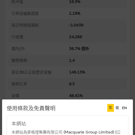
對沖值
16.5%
引伸波幅敏感度
1.19%
每日時間值損耗
-1.0439
行使價
24.288
價內/外
36.7% 價外
實際槓桿
1.4
過去30日正股歷史波幅
146.15%
槓桿比率
8.5
溢價
48.41%
使用條款及免責聲明
引伸波幅
149.47%
繁
简
EN
到期日(日-月-年)
01/12/2026
本網站
上市日(日-月-年)
02/06/2026
本網站為麥格理集團有限公司 (Macquarie Group Limited) (公