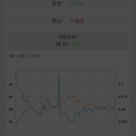
麥格理投資教室
買進*
不適用
會員專區
賣出*
不適用
關於我們
相關資產*
38.36
+3.46
*最少延遲十五分鐘
42
0.5
40
0.475
38
0.45
36
0.425