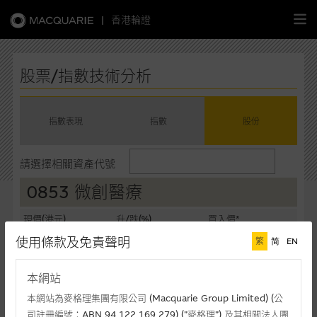
|
香港輪證
繁
簡
EN
股票/指數技術分析
指數表現
指數
股份
主頁
請選擇相關資產代號
認股證
0853 微創醫療
牛熊證
現價(港元)
升/跌(%)
買入價*
6.930
+6.04%
6.925
使用條款及免責聲明
繁
简
EN
選股攻略
賣出價*
成交額(千元)
6.930
123,622
本網站
中資股票專頁
最後更新時間: 07-08-2026 16:20 (十五分鐘延遲)
本網站為麥格理集團有限公司 (Macquarie Group Limited) (公
司註冊編號：ABN 94 122 169 279) (”麥格理”) 及其相關法人團
相關圖表