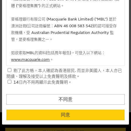
麥格理投資教室
體 (”麥格理集團”) 的正式網站。
會員專區
麥格理銀行有限公司 (Macquarie Bank Limited) ("MBL") 是於
相關認股證/牛熊證
澳洲註冊(公司註冊編號：ABN 46 008 583 542)的認可接受存
關於我們
款機構，受 Australian Prudential Regulation Authority 監
管，是麥格理集團之一。
認購
認沽
牛證
熊證
如欲索取MBL的資料(包括周年報告)，可登入以下網站：
編號
相關資產
行使價
價格
升/跌(%)
www.macquarie.com
。
剔了此方格，本人確認為香港居民. 而並非美國人，本人亦已
15910
微創醫療
(
認購
)
9.358
0.148
+12.12
本網站所載資料會隨時更改，而不作另行通知，如閣下欲取麥格
閱讀、理解及接受以上免責聲明及條款。
理的資料，可直接聯絡本集團職員。
14日內不用再顯示此免責聲明。
上一頁
1
下一頁
本網站所提供的內容和資料專為香港居民設計，並只提供香港市
最後更新時間:
07-08-2026 16:20 (15分鐘延遲)
民使用，並不提供或發售予美國人。本網站內容無意要約或唆使
不同意
閣下購買證券、基金單位或其他投資工具(不論在參考條款上或在
其他地方)，但清楚表明上述意圖的個別段落則屬例外。
同意
本結構性產品並無抵押品
提供網站內容的基準 – 使用時請考慮個人風險
此內容來自我們在所示日期時認為可靠之來源，且均以真誠提供。然