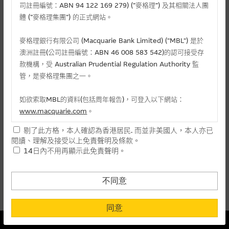
麥格理投資教室
司註冊編號：ABN 94 122 169 279) (”麥格理”) 及其相關法人團
體 (”麥格理集團”) 的正式網站。
會員專區
麥格理銀行有限公司 (Macquarie Bank Limited) ("MBL") 是於
相關認股證/牛熊證
關於我們
澳洲註冊(公司註冊編號：ABN 46 008 583 542)的認可接受存
款機構，受 Australian Prudential Regulation Authority 監
認購
認沽
牛證
熊證
管，是麥格理集團之一。
編號
相關資產
行使價
價格
升/跌(%)
如欲索取MBL的資料(包括周年報告)，可登入以下網站：
www.macquarie.com
。
15829
壁仞科技
(
認購
)
45.678
0.165
- 0.60
剔了此方格，本人確認為香港居民. 而並非美國人，本人亦已
本網站所載資料會隨時更改，而不作另行通知，如閣下欲取麥格
29411
壁仞科技
(
認購
)
66.666
0.055
+5.77
閱讀、理解及接受以上免責聲明及條款。
理的資料，可直接聯絡本集團職員。
14日內不用再顯示此免責聲明。
上一頁
本網站所提供的內容和資料專為香港居民設計，並只提供香港市
1
下一頁
民使用，並不提供或發售予美國人。本網站內容無意要約或唆使
最後更新時間:
06-08-2026 15:10 (15分鐘延遲)
不同意
閣下購買證券、基金單位或其他投資工具(不論在參考條款上或在
其他地方)，但清楚表明上述意圖的個別段落則屬例外。
同意
本結構性產品並無抵押品
提供網站內容的基準 – 使用時請考慮個人風險