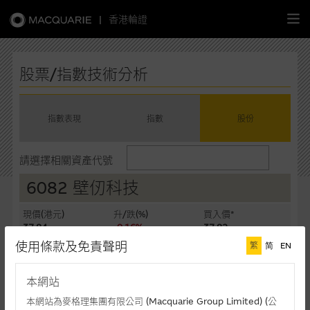
|
香港輪證
繁
簡
EN
股票/指數技術分析
指數表現
指數
股份
主頁
請選擇相關資產代號
認股證
6082 壁仞科技
牛熊證
現價(港元)
升/跌(%)
買入價*
37.84
-0.16%
37.82
選股攻略
使用條款及免責聲明
繁
简
EN
賣出價*
成交額(千元)
37.84
491,816
中資股票專頁
本網站
最後更新時間: 06-08-2026 15:10 (十五分鐘延遲)
本網站為麥格理集團有限公司 (Macquarie Group Limited) (公
相關圖表