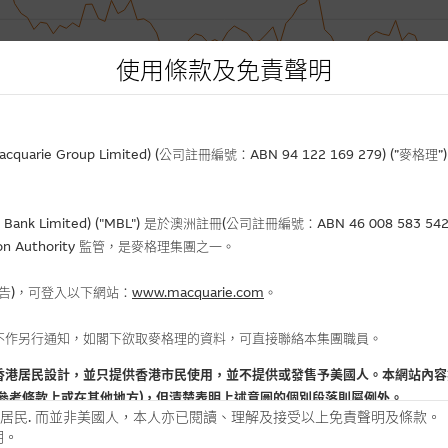
使用條款及免責聲明
rie Group Limited) (公司註冊編號：ABN 94 122 169 279) (”麥
Bank Limited) ("MBL") 是於澳洲註冊(公司註冊編號：ABN 46 008 58
gulation Authority 監管，是麥格理集團之一。
報告)，可登入以下網站：
www.macquarie.com
。
不作另行通知，如閣下欲取麥格理的資料，可直接聯絡本集團職員。
香港居民設計，並只提供香港市民使用，並不提供或發售予美國人。本網站內容
參考條款上或在其他地方)，但清楚表明上述意圖的個別段落則屬例外。
居民. 而並非美國人，本人亦已閱讀、理解及接受以上免責聲明及條款。
明。