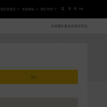
繁
簡
EN
格理投資教室
會員專區
關於我們
本結構性產品並無抵押品
股份