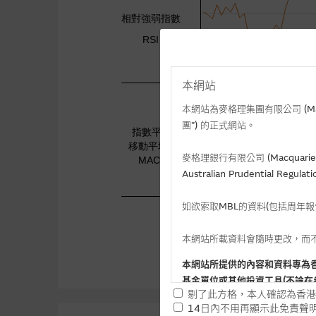
本網站
本網站為麥格理集團有限公司 (Macqua
團”) 的正式網站。
麥格理銀行有限公司 (Macquarie 
Australian Prudential Re
如欲索取MBL的資料(包括周年
本網站所載資料會隨時更改，而
本網站所提供的內容和資料專為
基金單位或其他投資工具(不論在
剔了此方格，本人確認為香港
14日內不用再顯示此免責聲