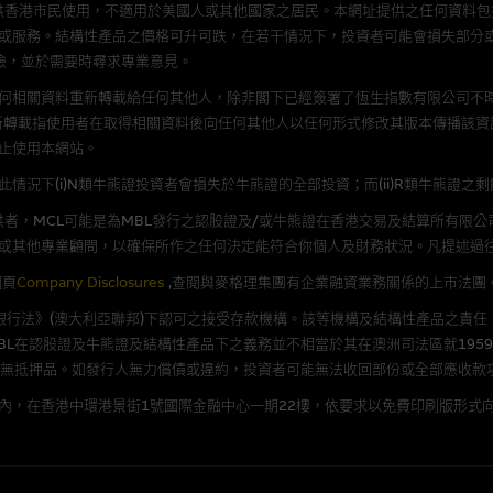
供香港市民使用，不適用於美國人或其他國家之居民。本網址提供之任何資料
或服務。結構性產品之價格可升可跌，在若干情況下，投資者可能會損失部分
理集團概不承擔經由本網站使用或下載任何軟件(不論是否屬於第三者)而引起的
險，並於需要時尋求專業意見。
證，特別是在法律容許的所有範圍內，概不負責經由本網站使用或下載任何軟件(
何相關資料重新轉載給任何其他人，除非閣下已經簽署了恆生指數有限公司不時
損失(包括但不限於數據遺失、業務運作受干擾及盈利虧損)。
新轉載指使用者在取得相關資料後向任何其他人以任何形式修改其版本傳播該資
止使用本網站。
文件
況下(i)N類牛熊證投資者會損失於牛熊證的全部投資；而(ii)R類牛熊證之
/或牛熊證而言，認股證及/或牛熊證之條款及條件以及發行商的財務與其他資
者，MCL可能是為MBL發行之認股證及/或牛熊證在香港交易及結算所有限
文版及中譯版見於本網站。
或其他專業顧問，以確保所作之任何決定能符合你個人及財務狀況。凡提述過
網頁
Company Disclosures
,查閱與麥格理集團有企業融資業務關係的上市法團
《銀行法》(澳大利亞聯邦)下認可之接受存款機構。該等機構及結構性產品之責任
L在認股證及牛熊證及結構性產品下之義務並不相當於其在澳洲司法區就1959
持有人或獲准使用者。除非瀏覽內容所需或為法律容許，閣下在獲得麥格理集團
並無抵押品。如發行人無力償債或違約，投資者可能無法收回部份或全部應收款
發放或以任何其他形式傳遞本網站的內容。
內，在香港中環港景街1號國際金融中心一期22樓，依要求以免費印刷版形式向
括但不限於Holey Dollar標記)均為麥格理集團的商標。