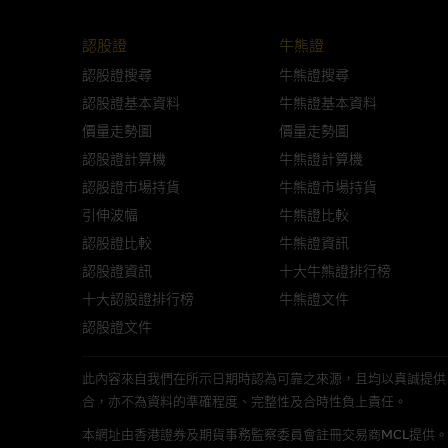
與結構性產品有關的風險
認股證
牛熊證
結構性產品並無抵押品，如發行
認股證搜尋
牛熊證搜尋
來表現。產品的第二市場可能有
認股證基本資料
牛熊證基本資料
性產品的詳情及自行評估箇中風險
價量走勢圖
價量走勢圖
損失全部投資；而(ii)R類牛熊
認股證計算機
牛熊證計算機
認股證市場持貨
牛熊證市場持貨
網站連結
引伸波幅
牛熊證比較
本網站或載有連接非由麥格理集
認股證比較
牛熊證資訊
站的內容及所介紹的產品或服務
認股證資訊
十大牛熊證排行榜
議閣下自行向本網站述及或連接
十大認股證排行榜
牛熊證文件
認股證文件
本網站雖連接第三者管理的網站
此內容來自我們在所示日期時認為可靠之來源，且均以真誠提供。然而，Mac
經由本網站接觸到的軟件
合，亦不為資料的準確程度、完整性及合時性負上責任。
部分可經本網站連結下載的軟件
本網址由香港證券及期貨事務監察委員會註冊交易商MCL提供。MCL為本文