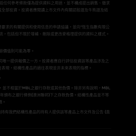
包括任何參考條款僅為提供資料之用途，並不構成提出銷售、徵求
或全部投資。投資者應閱讀上市文件內有關認股證及牛熊證及結
責任。麥格理集團並且對此等軟件
不論是否屬於第三者)而出現電腦
要求的有關提供和使用信息的申請協議，並向“恆生指數有限公
訊，包括但不限於增補、刪除或更改麥格理提供的資料之樣式。
剩餘價值則可能為零。
料已載列於基本上市文件及相關之
公司唯一提供報價之一方。投資者應自行評估投資該等產品涉及之
往表現，結構性產品的過往表現並非未來表現的指標。
。
，並不相當於MBL之銀行存款或其他負債。除非另有說明，MBL
年頒布之銀行條例(澳洲聯邦)下之存款負債。結構性產品並不等
的書面同意前，不可複製、改
項。
持有我們結構性產品的持有人提供該等產品上市文件及公告 (直