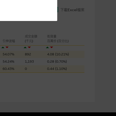
下載Excel檔案
閣下的目的而言，網站內容可能
所載的意見、預測及其他資料可
及參數並非唯一可以合理選擇到
成交金額
街貨量
引伸波幅
(千元)
百萬份 (百分比)
表現或回報將來會實現。過去業
作陳述，亦不保證網站內容在任
適用的的法律及/或法規所規定。
54.07%
892
4.08 (10.21%)
54.24%
1,193
0.28 (0.70%)
由麥格理集團所準備的資料編製
60.43%
0
0.44 (1.10%)
證網站內容，或任何與本網站相
錯誤、失實、遺漏、或任何人士對