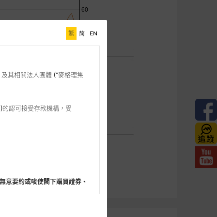
繁
简
EN
格理”) 及其相關法人團體 (”麥格理集
3 542)的認可接受存款機構，受
無意要約或唆使閣下購買證券、