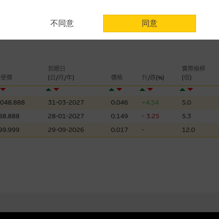
用時請考慮個人風險
不同意
同意
認為可靠之來源，且均以真誠提供。惟麥格理集團並無核實所有網站內容，故就
會，亦沒有義務更新網站內容，或修正任何其後變為明顯失實之地方。網站內容
。
分析是基於我們相信的假設及參數而預備的，不構成我們提出的意見。所用假設
到期日
實際槓桿
行使價
(日/月/年)
價格
升/跌(%)
(倍)
公開資料或分析為準確、完整或合理。我們不作陳述，亦不保證任何所示的指示
來自我們在所示日期時認為可靠之來源，且均以真誠提供，然而，麥格理集團不
合時或適合，亦不為資料的準確程度、完整性及合時性負上責任，除非這是有關
,048.888
31-03-2027
0.046
+4.54
5.0
88.888
28-01-2027
0.149
- 3.25
5.3
，或作為任何合約的根據，以購買或銷售任何證券、貸款或其他工具。網站內容
99.999
29-09-2026
0.017
-
12.0
所知的資料。
產品的過去業績並不保證或預測將來表現。
理集團及其任何相關公司或其董事、高層職員、僱員或代理人不作陳述，亦不保
方面均可靠、完整、合時及準確，對任何因任何形式(包括疏忽)由於網站內容的
損毀，亦一概不會承擔責任或債務。
法例管限。