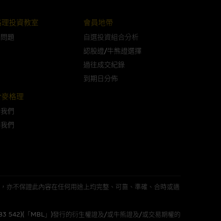
格理投資教室
會員地帶
可升可跌。過往表現並不反映未
問問題
自選投資組合分析
ts.com.hk
之上市文件以瞭解結構
認股證/牛熊證選擇
届時(i) N類牛熊證投資者會
過往成交紀錄
到期日分佈
於麥格理
於我們
構的資訊。麥格理集團對此等網
絡我們
，不作任何聲明。麥格理集團建
屬他人的知識產權。
L 」)不作陳述，亦不保證此內容在任何用途上均完整、可靠、準確、合時或適
件的使用，可能受軟件持有人訂
583 542)(「MBL」)發行的衍生權證及/或牛熊證及/或交易期權的