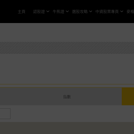
主頁
認股證
牛熊證
選股攻略
中資股票專頁
麥
指數