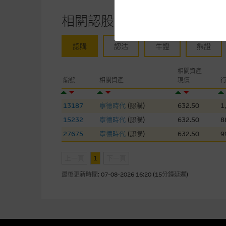
提供網站內容的基準 – 使
相關認股證/牛熊證
網站內容來自我們在所示日期時
未必完整或準確。麥格理集團不
認購
認沽
牛證
熊證
予更改或刪除，而毋須作出通知
任何指示價格報價、公開資料或
相關資產
編號
相關資產
現價
的，因此並不保證該類報價單、
績並不保證將來表現。網站內容
何用途上均完整、可靠、準確、
13187
寧德時代
(
認購
)
632.50
1
15232
寧德時代
(
認購
)
632.50
8
網站內容不構成要約及徵求要約
27675
寧德時代
(
認購
)
632.50
9
而成，但不包括麥格理集團職員
上一頁
1
下一頁
在法律最大許可的情況下，麥格
最後更新時間:
07-08-2026 16:20 (15分鐘延遲)
連結的第三者網站，在任何用途
網站內容的依賴而導致的損失或
本使用條款的所有方面均受香港