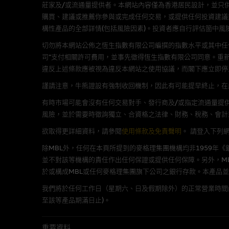
出的使用條款約束。
莊家及/或流通量提供者。本網站內容僅為香港居民設計，並只
購買、建議或推薦你參與或完成任何交易，或提供任何投資建議
在法律容許的所有範圍內，麥格
構性產品的全部詳情(包括風險因素)。投資者應自行評估箇中風
不作任何聲明，也不提供任何保
切勿將本網站公佈之恆生指數有限公司編撰的指數水平或其中任
病毒或任何其他後果所導致的任何
司”支付相關許可費用，並事先徵得恆生指數有限公司同意。重
違反上述條款應被視為違反本網站之使用協議，而閣下應立即停
基本上市文件及補充上市
謹請注意，牛熊證設有強制收回機制，因此有可能提早終止，在此情
就有關MBL每次發行之認股證及
有時市場可能會沒有任何交易對手、發行商及/或指定流通量提供
補充上市文件內。該等文件之英
風險，並於需要時徵詢獨立、合資格之法律、財務、稅務、會計
欲取得更詳細資料，請參閱
使用條款及免責聲明
。
請登入下列
版權及商標
除MBL外，任何在本頁所提到的麥格理集團機構均非1959年
並不對該等機構的責任作出任何保證或提供任何保障。另外，MB
麥格理集團為本網站內容的版權
於或構成MBL或任何麥格理集團旗下公司之銀行存款。本產品
編、上載、連結、組幀、廣播、
我們將於任何工作日（星期六、日及假期除外）的正常營業時間
「麥格理」此名稱及所有相關商標(包
至該等產品期滿日止)。
重要資料