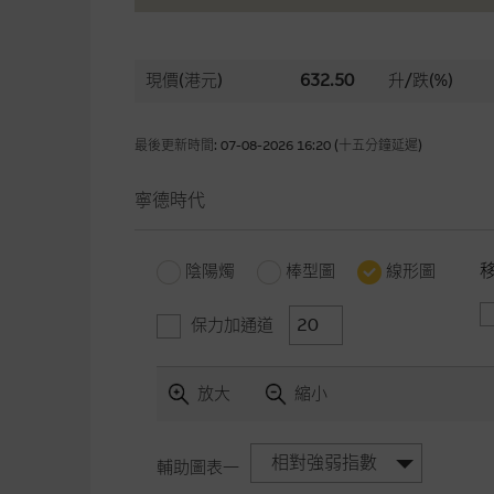
現價(港元)
632.50
升/跌(%)
最後更新時間: 07-08-2026 16:20 (十五分鐘延遲)
寧德時代
陰陽燭
棒型圖
線形圖
保力加通道
放大
縮小
相對強弱指數
輔助圖表一